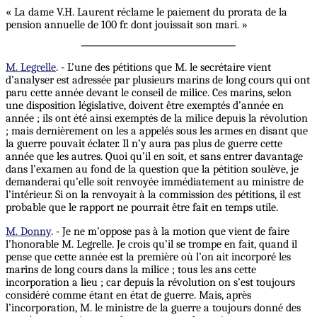
« La dame V.H. Laurent réclame le paiement du prorata de la
pension annuelle de 100 fr. dont jouissait son mari. »
M. Legrelle
. - L’une des pétitions que M. le secrétaire vient
d’analyser est adressée par plusieurs marins de long cours qui ont
paru cette année devant le conseil de milice. Ces marins, selon
une disposition législative, doivent être exemptés d’année en
année ;
ils
ont été ainsi exemptés de la milice depuis la révolution
; mais dernièrement on les a appelés sous les armes en disant que
la guerre pouvait éclater. Il n’y aura pas plus de guerre cette
année que les autres. Quoi qu’il en soit, et sans entrer davantage
dans l’examen au fond de la question que la pétition soulève, je
demanderai qu’elle soit renvoyée immédiatement au ministre de
l’intérieur. Si on la renvoyait à la commission des pétitions, il est
probable que le rapport ne pourrait être fait en temps utile.
M. Donny
. - Je ne m’oppose pas à la motion que vient de faire
l’honorable M. Legrelle. Je crois qu’il se trompe en fait, quand il
pense que cette année est la première où l’on ait incorporé les
marins de long cours dans la milice ; tous les ans cette
incorporation a lieu ; car depuis la révolution on s’est toujours
considéré comme étant en état de guerre. Mais, après
l’incorporation, M. le ministre de la guerre a toujours donné des