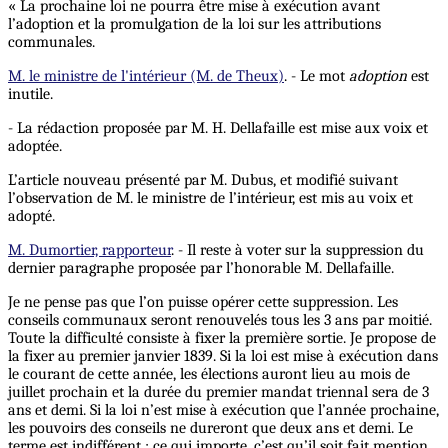
« La prochaine loi ne pourra être mise à exécution avant
l’adoption et la promulgation de la loi sur les attributions
communales.
M. le ministre de l'intérieur (M. de Theux)
. - Le mot
adoption
est
inutile.
- La rédaction proposée par M. H. Dellafaille est mise aux voix et
adoptée.
L’article nouveau présenté par M. Dubus, et modifié suivant
l’observation de M. le ministre de l’intérieur, est mis au voix et
adopté.
M. Dumortier, rapporteur
. - Il reste à voter sur la suppression du
dernier paragraphe proposée par l’honorable M. Dellafaille.
Je ne pense pas que l’on puisse opérer cette suppression. Les
conseils communaux seront renouvelés tous les 3 ans par moitié.
Toute la difficulté consiste à fixer la première sortie. Je propose de
la fixer au premier janvier 1839. Si la loi est mise à exécution dans
le courant de cette année, les élections auront lieu au mois de
juillet prochain et la durée du premier mandat triennal sera de 3
ans et demi. Si la loi n’est mise à exécution que l’année prochaine,
les pouvoirs des conseils ne dureront que deux ans et demi. Le
terme est indifférent ; ce qui importe, c’est qu’il soit fait mention