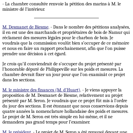
- La chambre consultée renvoie la pétition des marins à M. le
ministre dé l’intérieur.
M. Desmanet de Biesme
. - Dans le nombre des pétitions analysées,
il en est une des marchands et propriétaires de bois de Namur qui
réclament des mesures légales pour le charbon de bois. Je
voudrais que la commission voulût bien s’occuper de ce mémoire
et nous en faire un rapport prochainement, afin que l’on puisse
prendre une décision à cet égard.
Je crois qu’il conviendrait de s’occuper du projet présenté par
l’honorable député de Philippeville sur les poids et mesures. La
chambre devrait fixer un jour pour que l’on examinât ce projet
dans les sections.
M. le ministre des finances (M. d'Huart)
. - Je viens appuyer la
proposition de M. Desmanet de Biesme, relativement au projet
présenté par M. Seron. Je voudrais que ce projet fût mis à l’ordre
du jour des sections. Il est étonnant que nous conservions depuis
quatre années la nomenclature hollandaise des poids et mesures.
Le projet de M. Seron est très simple en lui-même, et il ne
demandera pas grand temps pour l’examiner.
M. le président
. - Le projet de M. Seron a été renvoyé devant une