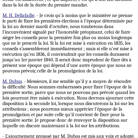
dans la loi de la durée du premier mandat.
M. H. Dellafaille
. - Je crois qu’à moins que le ministère ne prenne
le parti de fixer les premières élections à l’époque déterminée par
la loi au dernier mardi d’octobre, nous tomberons dans
l’inconvénient signalé par l’honorable préopinant, celui de faire
siéger les conseils pour la première fois plus ou moins longtemps
que ne le prescrit la loi. Si la loi est mise à exécution en 1835, les
conseils s’assembleront immédiatement ; mais si elle n’est mise à
exécution qu’en 1836, il conviendrait que les conseils durassent
jusqu’au 1er janvier 1840. Il serait donc imprudent de fixer dès à
présent une époque qui dépend d’une autre époque que nous ne
pouvons prévoir, celle de la promulgation de la loi.
M. Dubus
. - Messieurs, il me semble qu’il y a moyen de résoudre
la difficulté. Nous sommes embarrassés pour fixer l’époque de la
première sortie, parce que nous ne pouvons pas prévoir quand les
lois pourront être misés à exécution. Nous devrons ajourner cette
disposition à la seconde loi, lorsque nous discuterons la loi sur les
attributions ; nous pourrons mieux apprécier l’époque de la
promulgation et par suite celle qu’il convient de fixer pour la
première sortie. Je propose donc de renvoyer la disposition sur
laquelle on discute maintenant à la loi sur les attributions.
- L’ajournement proposé par M. Dubus est mis aux voix et adopté.