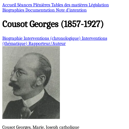
Accueil
Séances Plénières
Tables des matières
Législation
Biographies
Documentation
Note d’intention
Cousot
Georges (1857-1927)
Biographie
Interventions (chronologique)
Interventions
(thématique)
Rapporteur/Auteur
Cousot
Georges, Marie, Joseph
catholique