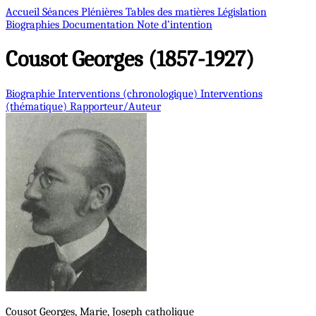
Accueil
Séances Plénières
Tables des matières
Législation
Biographies
Documentation
Note d’intention
Cousot
Georges (1857-1927)
Biographie
Interventions (chronologique)
Interventions
(thématique)
Rapporteur/Auteur
Cousot
Georges, Marie, Joseph
catholique