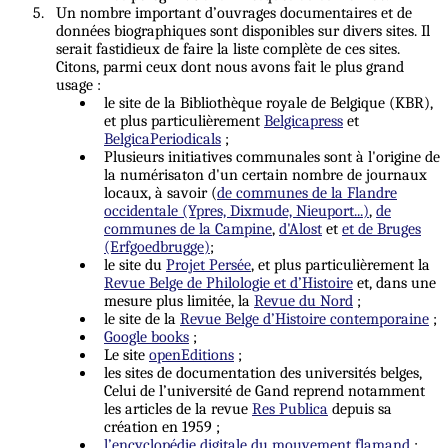
Un nombre important d’ouvrages documentaires et de
données biographiques sont disponibles sur divers sites. Il
serait fastidieux de faire la liste complète de ces sites.
Citons, parmi ceux dont nous avons fait le plus grand
usage :
le site de la Bibliothèque royale de Belgique (KBR),
et plus particulièrement
Belgicapress
et
BelgicaPeriodicals
;
Plusieurs initiatives communales sont à l'origine de
la numérisaton d'un certain nombre de journaux
locaux, à savoir (
de communes de la Flandre
occidentale (Ypres, Dixmude, Nieuport...)
,
de
communes de la Campine
,
d'Alost
et
et de Bruges
(Erfgoedbrugge)
;
le site du
Projet Persée
, et plus particulièrement la
Revue Belge de Philologie et d’Histoire
et, dans une
mesure plus limitée, la
Revue du Nord
;
le site de la
Revue Belge d’Histoire contemporaine
;
Google books
;
Le site
openEditions
;
les sites de documentation des universités belges,
Celui de l’université de Gand reprend notamment
les articles de la revue
Res Publica
depuis sa
création en 1959 ;
l’encyclopédie digitale du mouvement flamand
;