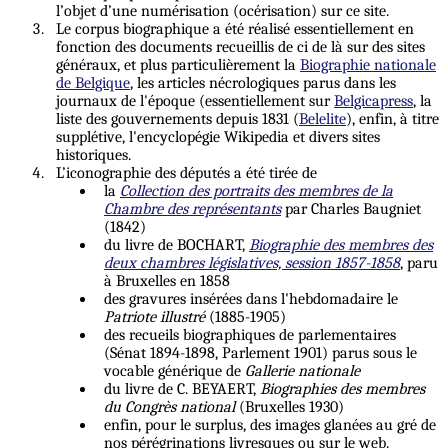
l’objet d’une numérisation (océrisation) sur ce site.
Le corpus biographique a été réalisé essentiellement en
fonction des documents recueillis de ci de là sur des sites
généraux, et plus particulièrement la
Biographie nationale
de Belgique
, les articles nécrologiques parus dans les
journaux de l'époque (essentiellement sur
Belgicapress
, la
liste des gouvernements depuis 1831 (
Belelite
), enfin, à titre
supplétive, l'encyclopégie Wikipedia et divers sites
historiques.
L’iconographie des députés a été tirée de
la
Collection des portraits des membres de la
Chambre des représentants
par Charles Baugniet
(1842)
du livre de BOCHART,
Biographie des membres des
deux chambres législatives, session 1857-1858
, paru
à Bruxelles en 1858
des gravures insérées dans l'hebdomadaire le
Patriote illustré
(1885-1905)
des recueils biographiques de parlementaires
(Sénat 1894-1898, Parlement 1901) parus sous le
vocable générique de
Gallerie nationale
du livre de C. BEYAERT,
Biographies des membres
du Congrès national
(Bruxelles 1930)
enfin, pour le surplus, des images glanées au gré de
nos pérégrinations livresques ou sur le web.