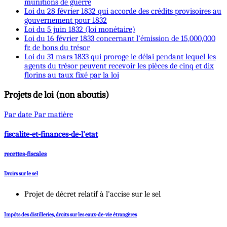
munitions de guerre
Loi du 28 février 1832 qui accorde des crédits provisoires au
gouvernement pour 1832
Loi du 5 juin 1832 (loi monétaire)
Loi du 16 février 1833 concernant l’émission de 15,000,000
fr. de bons du trésor
Loi du 31 mars 1833 qui proroge le délai pendant lequel les
agents du trésor peuvent recevoir les pièces de cinq et dix
florins au taux fixé par la loi
Projets de loi (non aboutis)
Par date
Par matière
fiscalite-et-finances-de-l'etat
recettes-fiscales
Droirs sur le sel
Projet de décret relatif à l'accise sur le sel
Impôts des distilleries, droits sur les eaux-de-vie étrangères