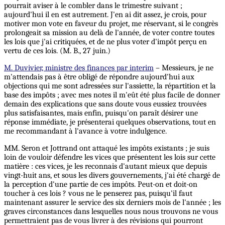
pourrait aviser à le combler
dans
le trimestre suivant ;
aujourd'hui il en est autrement. J'en ai dit assez, je crois, pour
motiver mon vote en faveur du projet, me réservant, si le congrès
prolongeait sa mission au delà de l'année, de voter contre toutes
les lois que j'ai critiquées, et de ne plus voter d'impôt perçu en
vertu de ces lois. (M. B., 27 juin.)
M. Duvivier, ministre des finances par interim
– Messieurs, je ne
m'attendais pas à être obligé de répondre aujourd'hui aux
objections qui me sont adressées sur l'assiette, la répartition et la
base des impôts ; avec mes notes il m'eût été plus facile de donner
demain des explications que sans doute vous eussiez trouvées
plus satisfaisantes, mais enfin, puisqu'on paraît désirer une
réponse immédiate, je présenterai quelques observations, tout en
me recommandant à l'avance à votre indulgence.
MM. Seron et Jottrand ont attaqué les impôts existants ; je suis
loin de vouloir défendre les vices que présentent les lois sur cette
matière : ces vices, je les reconnais d'autant mieux que depuis
vingt-huit ans, et sous les divers gouvernements, j'ai été chargé de
la perception d'une partie de ces impôts. Peut-on et doit-on
toucher à ces lois ? vous ne le penserez pas, puisqu'il faut
maintenant assurer le service des six derniers mois de l'année ; les
graves circonstances dans lesquelles nous nous trouvons ne vous
permettraient pas de vous livrer à des révisions qui pourront