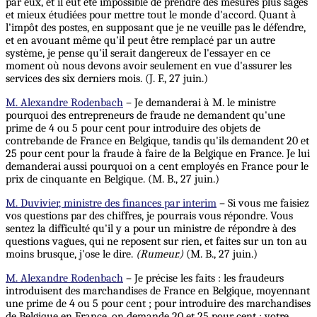
par eux, et il eût été impossible de prendre
des
mesures plus sages
et mieux étudiées pour mettre tout le monde d'accord. Quant à
l'impôt des postes, en supposant que je ne veuille pas le défendre,
et en avouant même qu'il peut être remplacé par un autre
système, je pense qu'il serait dangereux de l'essayer en ce
moment où nous devons avoir seulement en vue d'assurer les
services des six derniers mois. (J. F., 27 juin.)
M. Alexandre Rodenbach
– Je demanderai à M. le ministre
pourquoi des entrepreneurs de fraude ne demandent qu'une
prime de 4 ou 5 pour cent pour introduire des objets de
contrebande de France en Belgique, tandis qu'ils demandent 20 et
25 pour cent pour la fraude à faire de la Belgique en France. Je lui
demanderai aussi pourquoi on a cent employés en France pour le
prix de cinquante en Belgique. (M. B., 27 juin.)
M. Duvivier, ministre des finances par interim
– Si vous me faisiez
vos questions par des chiffres, je pourrais vous répondre. Vous
sentez la difficulté qu'il y a pour un ministre de répondre à des
questions vagues, qui ne reposent sur rien, et faites sur un ton au
moins brusque, j'ose le dire.
(Rumeur.)
(M. B., 27 juin.)
M. Alexandre Rodenbach
– Je précise les faits : les fraudeurs
introduisent des marchandises de France en Belgique, moyennant
une prime de 4 ou 5 pour cent ; pour introduire des marchandises
de Belgique en France, on demande 20 et 25 pour cent ; votre