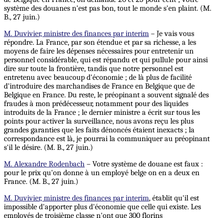
système des douanes n'est pas bon, tout le monde s'en plaint. (M.
B., 27 juin.)
M. Duvivier, ministre des finances par interim
– Je vais vous
répondre. La France, par son étendue et par sa richesse, a les
moyens de faire les dépenses nécessaires pour entretenir un
personnel considérable, qui est répandu et qui pullule pour ainsi
dire sur toute la frontière, tandis que notre personnel est
entretenu avec beaucoup d'économie ; de là plus de facilité
d'introduire des marchandises de France en Belgique que de
Belgique en France. Du reste, le préopinant a souvent signalé des
fraudes à mon prédécesseur, notamment pour des liquides
introduits de la France ; le dernier ministre a écrit sur tous les
points pour activer la surveillance, nous avons reçu les plus
grandes garanties que les faits dénoncés étaient inexacts ; la
correspondance est là, je pourrai la communiquer au préopinant
s'il le désire. (M. B., 27 juin.)
M. Alexandre Rodenbach
– Votre système de douane est faux :
pour le prix qu'on donne à un employé belge on en a deux en
France. (M. B., 27 juin.)
M. Duvivier, ministre des finances par interim
, établit qu'il est
impossible d'apporter plus d'économie que celle qui existe. Les
employés de troisième classe n'ont que 300 florins