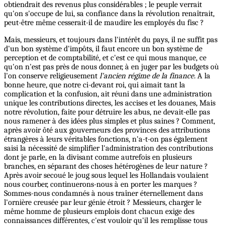
obtiendrait des revenus plus considérables ; le peuple verrait
qu'on s'occupe de lui, sa confiance dans la révolution renaîtrait,
peut-être même cesserait-il de maudire les employés du fisc ?
Mais, messieurs, et toujours dans l'intérêt du pays, il ne suffit pas
d'un bon système d'impôts, il faut encore un bon système de
perception et de comptabilité, et c'est ce qui mous manque, ce
qu'on n'est pas près de nous donner, à en juger par les budgets où
l'on conserve religieusement
l'ancien régime de la finance.
A la
bonne heure, que notre ci-devant roi, qui aimait tant la
complication et la confusion, ait réuni dans une administration
unique les contributions directes, les accises et les douanes, Mais
notre révolution, faite pour détruire les abus, ne devait-elle pas
nous ramener à des idées plus simples et plus saines ? Comment,
après avoir ôté aux gouverneurs des provinces des attributions
étrangères à leurs véritables fonctions, n'a-t-on pas également
saisi la nécessité de simplifier l'administration des contributions
dont je parle, en la divisant comme autrefois en plusieurs
branches, en séparant des choses hétérogènes de leur nature ?
Après avoir secoué le joug sous lequel les Hollandais voulaient
nous courber, continuerons-nous à en porter les marques ?
Sommes-nous condamnés à nous traîner éternellement dans
l'ornière creusée par leur génie étroit ? Messieurs, charger le
même homme de plusieurs emplois dont chacun exige des
connaissances différentes, c'est vouloir qu'il les remplisse tous