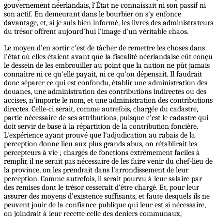
gouvernement néerlandais, l'État ne connaissait ni son passif ni
son actif. En demeurant dans le bourbier on s'y enfonce
davantage, et, si je suis bien informé, les livres des administrateurs
du trésor offrent aujourd’hui l'image d'un véritable chaos.
Le moyen d'en sortir c'est de tâcher de remettre les choses dans
l'état où elles étaient avant que la fiscalité néerlandaise eût conçu
le dessein de les embrouiller au point que la nation ne pût jamais
connaître ni ce qu'elle payait, ni ce qu'on dépensait. Il faudrait
donc séparer ce qui est confondu, établir une administration des
douanes, une administration des contributions indirectes ou des
accises, n'importe le nom, et une administration des contributions
directes. Celle-ci serait, comme autrefois, chargée du cadastre,
partie nécessaire de ses attributions, puisque c'est le cadastre qui
doit servir de base à la répartition de la contribution foncière.
L'expérience ayant prouvé que l'adjudication au rabais de la
perception donne lieu aux plus grands abus, on rétablirait les
percepteurs à vie ; chargés de fonctions extrêmement faciles à
remplir, il ne serait pas nécessaire de les faire venir du chef-lieu de
la province, on les prendrait dans l'arrondissement de leur
perception. Comme autrefois, il serait pourvu à leur salaire par
des remises dont le trésor cesserait d'être chargé. Et, pour leur
assurer des moyens d’existence suffisants, et faute desquels ils ne
peuvent jouir de la confiance publique qui leur est si nécessaire,
on joindrait à leur recette celle des deniers communaux,