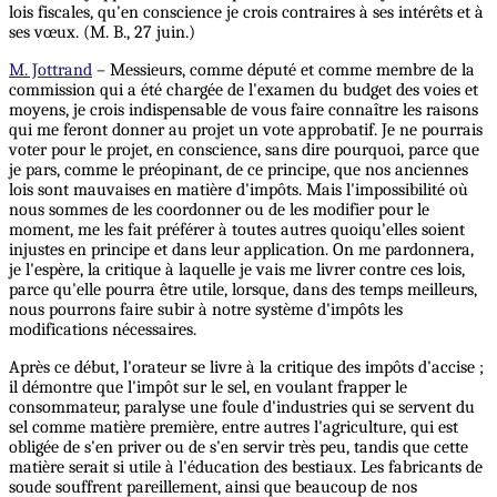
lois fiscales, qu'en conscience je crois contraires à ses intérêts et à
ses vœux. (M. B., 27 juin.)
M. Jottrand
– Messieurs, comme député et comme membre de la
commission qui a été chargée de l'examen du budget des voies et
moyens, je crois indispensable de vous faire connaître les raisons
qui me feront donner au projet un vote approbatif. Je ne pourrais
voter pour le projet, en conscience, sans dire pourquoi, parce que
je pars, comme le préopinant, de ce principe, que nos anciennes
lois sont mauvaises en matière d'impôts. Mais l'impossibilité où
nous sommes de les coordonner ou de les modifier pour le
moment, me les fait préférer à toutes autres quoiqu'elles soient
injustes en principe et dans leur application. On me pardonnera,
je l'espère, la critique à laquelle je vais me livrer contre ces lois,
parce qu'elle pourra être utile, lorsque, dans des temps meilleurs,
nous pourrons faire subir à notre système d'impôts les
modifications nécessaires.
Après ce début, l'orateur se livre à la critique des impôts d'accise ;
il démontre que l'impôt sur le sel, en voulant frapper le
consommateur, paralyse une foule d'industries qui se servent du
sel comme matière première, entre autres l'agriculture, qui est
obligée de s'en priver ou de s'en servir très peu, tandis que cette
matière serait si utile à l'éducation des bestiaux. Les fabricants de
soude souffrent pareillement, ainsi que beaucoup de nos