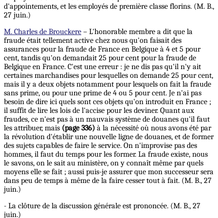
d'appointements, et les employés de première classe florins. (M. B.,
27 juin.)
M. Charles de Brouckere
– L'honorable membre a dit que la
fraude était tellement active chez nous qu'on faisait des
assurances pour la fraude de France en Belgique à 4 et 5 pour
cent, tandis qu'on demandait 25 pour cent pour la fraude de
Belgique en France. C'est une erreur : je ne dis pas qu'il n'y ait
certaines marchandises pour lesquelles on demande 25 pour cent,
mais il y a deux objets notamment pour lesquels on fait la fraude
sans prime, ou pour une prime de 4 ou 5 pour cent. Je n'ai pas
besoin de dire ici quels sont ces objets qu'on introduit en France ;
il suffit de lire les lois de l'accise pour les deviner. Quant aux
fraudes, ce n'est pas à un mauvais système de douanes qu'il faut
les attribuer, mais
(page 336)
à la nécessité où nous avons été par
la révolution d'établir une nouvelle ligne de douanes, et de former
des sujets capables de faire le service. On n'improvise pas des
hommes, il faut du temps pour les former. La fraude existe, nous
le savons, on le sait au ministère, on y connaît même par quels
moyens elle se fait ; aussi puis-je assurer que mon successeur sera
dans peu de temps à même de la faire cesser tout à fait. (M. B., 27
juin.)
- La clôture de la discussion générale est prononcée. (M. B., 27
juin.)