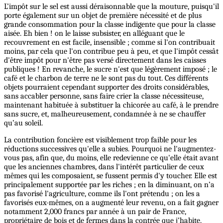
L’impôt sur le sel est aussi déraisonnable que la mouture, puisqu'il
porte également sur un objet de première nécessité et de plus
grande consommation pour la classe indigente que pour la classe
aisée. Eh bien ! on le laisse subsister, en alléguant que le
recouvrement en est facile, insensible ; comme si l'on contribuait
moins, par cela que l'on contribue peu à peu, et que l'impôt cessât
d'être impôt pour n'être pas versé directement dans les caisses
publiques ! En revanche, le sucre n'est que légèrement imposé ; le
café et le charbon de terre ne le sont pas du tout. Ces différents
objets pourraient cependant supporter des droits considérables,
sans accabler personne, sans faire crier la classe nécessiteuse,
maintenant habituée à substituer la chicorée au café, à le prendre
sans sucre, et, malheureusement, condamnée à ne se chauffer
qu’au soleil.
La contribution foncière est visiblement trop faible pour les
réductions successives qu'elle a subies. Pourquoi ne l'augmentez-
vous pas, afin que, du moins, elle redevienne ce qu'elle était avant
que les anciennes chambres, dans l'intérêt particulier de ceux
mêmes qui les composaient, se fussent permis d'y toucher. Elle est
principalement supportée par les riches ; en la diminuant, on n’a
pas favorisé l'agriculture, comme ils l'ont prétendu ; on les a
favorisés eux-mêmes, on a augmenté leur revenu, on a fait gagner
notamment 2,000 francs par année à un pair de France,
propriétaire de bois et de fermes dans la contrée que j’habite.