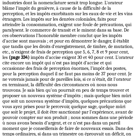
industries dont la nomenclature serait trop longue. L'orateur
blâme l'impôt du genièvre, à cause de la difficulté de la
perception, et les impôts exorbitants sur les eaux-de-vie et les vins
étrangers. Les impôts sur les denrées coloniales, faits pour
atteindre la consommation, exigent une foule de précautions, qui
paralysent. le commerce de transit et le minent dans sa base. De
ces observations l'honorable membre conclut que les impôts
d'accise sont mauvais ; et pour en démontrer le danger, il établit
que tandis que les droits d'enregistrement, de timbre, de mutation,
etc., n'exigent de frais de perception que 5, 6, 7, 8 et 9 pour cent,
les
(page 334)
impôts d'accise exigent 30 et 40 pour cent. L'orateur
cite encore un impôt qui n'est pas impôt d'accise et qui
occasionne des frais de perception énormes, l’impôt des postes,
pour la perception duquel il ne faut pas moins de 37 pour cent. Je
ne voterais jamais pour de pareilles lois, si ce n'était, dit l'orateur
en terminant, la difficulté des circonstances où nous nous
trouvons. Je sais bien qu'on pourrait en peu de temps trouver et
proposer un nouveau système d'impôts ; mais quelque bien mûri
que soit un nouveau système d'impôts, quelques précautions que
vous ayez prises pour le percevoir, quelque sage, quelque mûri
que soit le projet, il doit être sanctionné par l'expérience, avant de
pouvoir compter sur son produit ; nous sommes dans une période
ù nous avons besoin d'argent, et ce n'est pas dans un pareil
moment que je conseillerais de faire de nouveaux essais. Dans des
temps ordinaires, si dans un trimestre on éprouvait un déficit, on