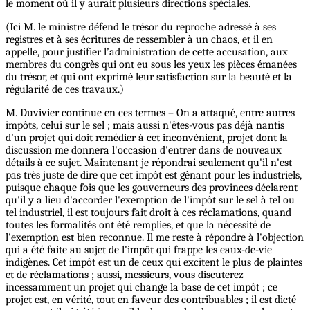
le moment où il y aurait plusieurs directions spéciales.
(Ici M. le ministre défend le trésor du reproche adressé à ses
registres et à ses écritures de ressembler à un chaos, et il en
appelle, pour justifier l’administration de cette accusation, aux
membres du congrès qui ont eu sous les yeux les pièces émanées
du trésor, et qui ont exprimé leur satisfaction sur la beauté et la
régularité de ces travaux.)
M. Duvivier continue en ces termes – On a attaqué, entre autres
impôts, celui sur le sel ; mais aussi n'êtes-vous pas déjà nantis
d'un projet qui doit remédier à cet inconvénient, projet dont la
discussion me donnera l'occasion d'entrer dans de nouveaux
détails à ce sujet. Maintenant je répondrai seulement qu'il n'est
pas très juste de dire que cet impôt est gênant pour les industriels,
puisque chaque fois que les gouverneurs des provinces déclarent
qu'il y a lieu d'accorder l'exemption de l'impôt sur le sel à tel ou
tel industriel, il est toujours fait droit à ces réclamations, quand
toutes les formalités ont été remplies, et que la nécessité de
l'exemption est bien reconnue. Il me reste à répondre à l'objection
qui a été faite au sujet de l'impôt qui frappe les eaux-de-vie
indigènes. Cet impôt est un de ceux qui excitent le plus de plaintes
et de réclamations ; aussi, messieurs, vous discuterez
incessamment un projet qui change la base de cet impôt ; ce
projet est, en vérité, tout en faveur des contribuables ; il est dicté