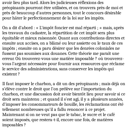
avoir lieu plus tard. Alors les judicieuses réflexions des
préopinants pourront être utilisées, et on trouvera près de moi et
près de beaucoup d'autres personnes, tout le concours désirable
pour hâter le perfectionnement de la loi sur les impôts.
On a dit d'abord : « L'impôt foncier est mal réparti ; « mais, après
les travaux du cadastre, la répartition de cet impôt sera plus
équitable et mieux raisonnée. Quant aux contributions directes et
ensuite aux accises, on a blâmé ou leur assiette ou le taux de ces
impôts ; ensuite on a paru désirer que les denrées coloniales ne
fussent pas soumises aux douanes. Cette théorie me paraît une
erreur. Où trouverez-vous une matière imposable ? où trouverez-
vous l'argent nécessaire pour fournir aux ressources que réclame
le service des administrations, sans conserver les impôts qui
existent ?
Il faut imposer le charbon, a dit un des préopinants ; mais déjà on
s'élève contre le droit que l'on prélève sur l'importation du
charbon, et une discussion doit avoir bientôt lieu pour savoir si ce
droit sera maintenu ; et quand il s'est agi, il y a plusieurs années,
d'imposer les consommateurs de houille, les réclamations ont été
tellement nombreuses qu'il a fallu renoncer à ce projet.
Maintenant si on ne veut pas que le tabac, le sucre et le café
soient imposés, que restera-t-il, encore une fois, de matières
imposables ?