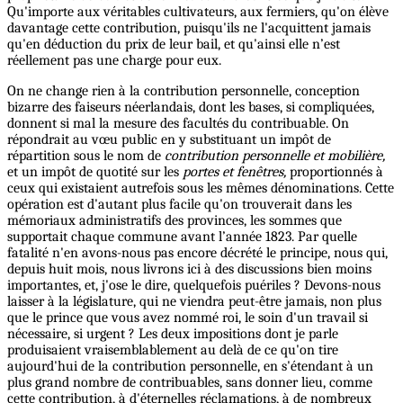
Qu'importe aux véritables cultivateurs, aux fermiers, qu'on élève
davantage cette contribution, puisqu'ils ne l'acquittent jamais
qu'en déduction du prix de leur bail, et qu'ainsi elle n’est
réellement pas une charge pour eux.
On ne change rien à la contribution personnelle, conception
bizarre des faiseurs néerlandais, dont les bases, si compliquées,
donnent si mal la mesure des facultés du contribuable. On
répondrait au vœu public en y substituant un impôt de
répartition sous le nom de
contribution personnelle et mobilière,
et un impôt de quotité sur les
portes et fenêtres,
proportionnés à
ceux qui existaient autrefois sous les mêmes dénominations. Cette
opération est d'autant plus facile qu'on trouverait dans les
mémoriaux administratifs des provinces, les sommes que
supportait chaque commune avant l’année 1823. Par quelle
fatalité n'en avons-nous pas encore décrété le principe, nous qui,
depuis huit mois, nous livrons ici à des discussions bien moins
importantes, et, j'ose le dire, quelquefois puériles ? Devons-nous
laisser à la législature, qui ne viendra peut-être jamais, non plus
que le prince que vous avez nommé roi, le soin d'un travail si
nécessaire, si urgent ? Les deux impositions dont je parle
produisaient vraisemblablement au delà de ce qu'on tire
aujourd'hui de la contribution personnelle, en s'étendant à un
plus grand nombre de contribuables, sans donner lieu, comme
cette contribution, à d'éternelles réclamations, à de nombreux