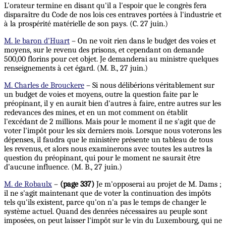
L'orateur termine en disant qu'il a l'espoir que le congrès fera
disparaître du Code de nos lois ces entraves portées à l'industrie et
à la prospérité matérielle de son pays. (C. 27 juin.)
M. le baron d’Huart
– On ne voit rien dans le budget des voies et
moyens, sur le revenu des prisons, et cependant on demande
500,00 florins pour cet objet. Je demanderai au ministre quelques
renseignements à cet égard. (M. B., 27 juin.)
M. Charles de Brouckere
– Si nous délibérions véritablement sur
un budget de voies et moyens, outre la question faite par le
préopinant, il y en aurait bien d'autres à faire, entre autres sur les
redevances des mines, et en un mot comment on établit
l'excédant de 2 millions.
Mais
pour le moment il ne s'agit que de
voter l'impôt pour les six derniers mois. Lorsque nous voterons les
dépenses, il faudra que le ministère présente un tableau de tous
les revenus, et alors nous examinerons avec toutes les autres la
question du préopinant, qui pour le moment ne saurait être
d’aucune influence. (M. B., 27 juin.)
M. de Robaulx
–
(page 337)
Je m'opposerai au projet de M. Dams ;
il ne s'agit maintenant que de voter la continuation des impôts
tels qu'ils existent, parce qu'on n'a pas le temps de changer le
système actuel. Quand des denrées nécessaires au peuple sont
imposées, on peut laisser l'impôt sur le vin du Luxembourg, qui ne