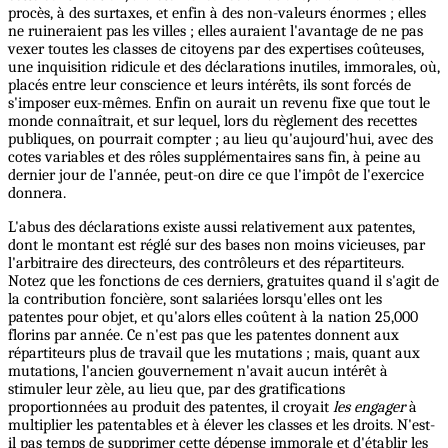
procès, à des surtaxes, et enfin à des non-valeurs énormes ; elles
ne ruineraient pas les villes ; elles auraient l'avantage de ne pas
vexer toutes les classes de citoyens par des expertises coûteuses,
une inquisition ridicule et des déclarations inutiles, immorales, où,
placés entre leur conscience et leurs intérêts, ils sont forcés de
s'imposer eux-mêmes. Enfin on aurait un revenu fixe que tout le
monde connaîtrait, et sur lequel, lors du règlement des recettes
publiques, on pourrait compter ; au lieu qu'aujourd'hui, avec des
cotes variables et des rôles supplémentaires sans fin, à peine au
dernier jour de l'année, peut-on dire ce que l'impôt de l'exercice
donnera.
L'abus des déclarations existe aussi relativement aux patentes,
dont le montant est réglé sur des bases non moins vicieuses, par
l'arbitraire des directeurs, des contrôleurs et des répartiteurs.
Notez que les fonctions de ces derniers, gratuites quand il s'agit de
la contribution foncière, sont salariées lorsqu'elles ont les
patentes pour objet, et qu'alors elles coûtent à la nation 25,000
florins par année. Ce n'est pas que les patentes donnent aux
répartiteurs plus de travail que les mutations ; mais, quant aux
mutations, l'ancien gouvernement n'avait aucun intérêt à
stimuler leur zèle, au lieu que, par des gratifications
proportionnées au produit des patentes, il croyait
les engager
à
multiplier les patentables et à élever les classes et les droits. N'est-
il pas temps de supprimer cette dépense immorale et d'établir les