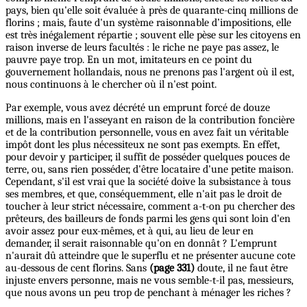
pays, bien qu'elle soit évaluée à près de quarante-cinq millions de
florins ; mais, faute d'un système raisonnable d’impositions, elle
est très inégalement répartie ; souvent elle pèse sur les citoyens en
raison inverse de leurs facultés : le riche ne paye pas assez, le
pauvre paye trop. En un mot, imitateurs en ce point du
gouvernement hollandais, nous ne prenons pas l'argent où il est,
nous continuons à le chercher où il n'est point.
Par exemple, vous avez décrété un emprunt forcé de douze
millions, mais en l'asseyant en raison de la contribution foncière
et de la contribution personnelle, vous en avez fait un véritable
impôt dont les plus nécessiteux ne sont pas exempts. En effet,
pour devoir y participer, il suffit de posséder quelques pouces de
terre, ou, sans rien posséder, d'être locataire d'une petite maison.
Cependant, s'il est vrai que la société doive la subsistance à tous
ses membres, et que, conséquemment, elle n'ait pas le droit de
toucher à leur strict nécessaire, comment a-t-on pu chercher des
prêteurs, des bailleurs de fonds parmi les gens qui sont loin d'en
avoir assez pour eux-mêmes, et à qui, au lieu de leur en
demander, il serait raisonnable qu'on en donnât ? L'emprunt
n'aurait dû atteindre que le superflu et ne présenter aucune cote
au-dessous de cent florins. Sans
(page 331)
doute, il ne faut être
injuste envers personne, mais ne vous semble-t-il pas, messieurs,
que nous avons un peu trop de penchant à ménager les riches ?