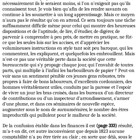
nécessairement ils le seraient moins, si l'on n'exigeait pas qu'ils
connaissent tout. Je vois bien qu'afin de les rendre savants on
continue à les soumettre à un long apprentissage. Mais ce moyen
n'aura pas le résultat qu'on en attend. Ce sera toujours une tâche
suffisamment difficile même pour celui qui montre des heureuses
dispositions et de l'aptitude, de lire, d'étudier, de digérer, de
parvenir à comprendre à peu près, de mettre en pratique, ne fût-
ce que les seules lois sur les accises, et d'apprécier les
volumineuses instructions en style tant soit peu baroque, qui les
commentent, les expliquent, et quelquefois les embrouillent. Mais
n'est-ce pas une véritable perte dans la société que cette
bureaucratie qui s'y propage chaque jour, qui l'envahit de toutes
parts, qui multiplie à l'infini les barbouilleurs de papier ? Peut-on
voir sans un sentiment pénible ces jeunes gens robustes, très
propres à faire de bons laboureurs, d'excellents cordonniers, des
hommes véritablement utiles, conduits par la paresse et l'espoir
de vivre un jour les bras croisés, dans les bureaux d'un directeur
de contributions ou d'un inspecteur d'arrondissement, s'armer
d'une plume, et dans ces séminaires de nouvelle espèce,
augmenter sous le nom de
surnuméraires,
le nombre des êtres
improductifs qui pullulent pour le malheur de la société.
De la confusion établie dans les finances il est
(page 333)
résulté,
m'a-t-on dit, cet autre inconvénient que depuis 1823 aucune
comptabilité n'a pu être tirée au clair ; en sorte que déjà, sous le