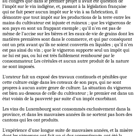
au congrès que dans le premier projet il avait été question de
l'impôt sur le vin indigène, et, passant à la législation française
qui ne fait peser aucun impôt sur le vin à sa fabrication, il
démontre que tout impôt sur les productions de la terre entre les
mains du cultivateur est injuste et ruineux ; que les vignerons de
son pays en sont un frappant exemple ; qu'il n'en est pas de
même de l'accise sur les bières et les eaux-de-vie de grains dont les
matières premières sont dans le commerce, et qui par conséquent
ont un prix avant qu'ils ne soient convertis en liquides ; qu'il n'en
est pas ainsi du vin ; que le vigneron supporte seul un impôt qui
ne lui est pas, ou lui est très faiblement remboursé par le
consommateur. Les céréales et aucun autre produit de la nature
ne sont imposés.
L'orateur fait un exposé des travaux continuels et pénibles que
cette culture exige dans les coteaux de son pays, qui ne sont
propres à aucun autre genre de culture. La situation du vigneron
est bien au-dessous de celle du cultivateur ; le premier est dans un
état voisin de la pauvreté par suite d'un impôt exorbitant.
Les vins du Luxembourg sont consommés exclusivement dans la
province, et dans les mauvaises années ils ne sortent pas hors des
cantons qui les ont produits.
L'expérience d'une longue suite de mauvaises années, et la misère
dont les vignerons ont fait un si dur apprentissage, ont été la