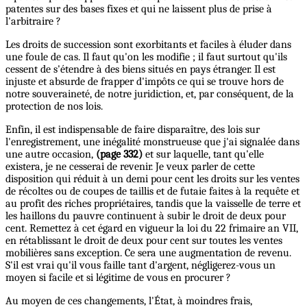
patentes sur des bases fixes et qui ne laissent plus de prise à
l'arbitraire ?
Les droits de succession sont exorbitants et faciles à éluder dans
une foule de cas. Il faut qu'on les modifie ; il faut surtout qu'ils
cessent de s'étendre à des biens situés en pays étranger. Il est
injuste et absurde de frapper d'impôts ce qui se trouve hors de
notre souveraineté, de notre juridiction, et, par conséquent, de la
protection de nos lois.
Enfin, il est indispensable de faire disparaître, des lois sur
l'enregistrement, une inégalité monstrueuse que j'ai signalée dans
une autre occasion,
(page 332)
et sur laquelle, tant qu'elle
existera, je ne cesserai de revenir. Je veux parler de cette
disposition qui réduit à un demi pour cent les droits sur les ventes
de récoltes ou de coupes de taillis et de futaie faites à la requête et
au profit des riches propriétaires, tandis que la vaisselle de terre et
les haillons du pauvre continuent à subir le droit de deux pour
cent. Remettez à cet égard en vigueur la loi du 22 frimaire an VII,
en rétablissant le droit de deux pour cent sur toutes les ventes
mobilières sans exception. Ce sera une augmentation de revenu.
S'il est vrai qu'il vous faille tant d'argent, négligerez-vous un
moyen si facile et si légitime de vous en procurer ?
Au moyen de ces changements, l'État, à moindres frais,