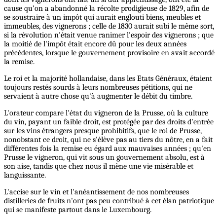
cause qu’on a abandonné la récolte prodigieuse de 1829, afin de
se soustraire à un impôt qui aurait englouti biens, meubles et
immeubles, des vignerons ; celle de 1830 aurait subi le même sort,
si la révolution n'était venue ranimer l'espoir des vignerons ; que
la moitié de l'impôt était encore dû pour les deux années
précédentes, lorsque le gouvernement provisoire en avait accordé
la remise.
Le roi et la majorité hollandaise, dans les Etats Généraux, étaient
toujours restés sourds à leurs nombreuses pétitions, qui ne
servaient à autre chose qu'à augmenter le débit du timbre.
L'orateur compare l'état du vigneron de la Prusse, où la culture
du vin, payant un faible droit, est protégée par des droits d'entrée
sur les vins étrangers presque prohibitifs, que le roi de Prusse,
nonobstant ce droit, qui ne s'élève pas au tiers du nôtre, en a fait
différentes fois la remise eu égard aux mauvaises années ; qu'en
Prusse le vigneron, qui vit sous un gouvernement absolu, est à
son aise, tandis que chez nous il mène une vie misérable et
languissante.
L'accise sur le vin et l'anéantissement de nos nombreuses
distilleries de fruits n'ont pas peu contribué à cet élan patriotique
qui se manifeste partout dans le Luxembourg.