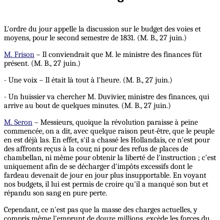
L'ordre du jour appelle la discussion sur le budget des voies et
moyens, pour le second semestre de 1831. (M. B., 27 juin.)
M. Frison
– Il conviendrait que M. le ministre des finances fût
présent. (M. B., 27 juin.)
- Une voix – Il était là tout à l'heure. (M. B., 27 juin.)
- Un huissier va chercher M. Duvivier, ministre des finances, qui
arrive au bout de quelques minutes. (M. B., 27 juin.)
M. Seron
– Messieurs, quoique la révolution paraisse à peine
commencée, on a dit, avec quelque raison peut-être, que le peuple
en est déjà las. En effet, s'il a chassé les Hollandais, ce n'est pour
des affronts reçus à la cour, ni pour des refus de places de
chambellan, ni même pour obtenir la liberté de l'instruction ; c'est
uniquement afin de se décharger d'impôts excessifs dont le
fardeau devenait de jour en jour plus insupportable. En voyant
nos budgets, il lui est permis de croire qu'il a manqué son but et
répandu son sang en pure perte.
Cependant, ce n'est pas que la masse des charges actuelles, y
compris même l'emprunt de douze millions, excède les forces du