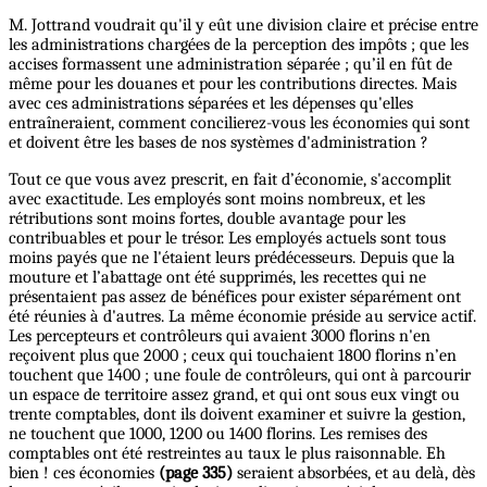
M. Jottrand voudrait qu'il y eût une division claire et précise entre
les administrations chargées de la perception des impôts ; que les
accises formassent une administration séparée ; qu’il en fût de
même pour les douanes et pour les contributions directes. Mais
avec ces administrations séparées et les dépenses qu'elles
entraîneraient, comment concilierez-vous les économies qui sont
et doivent être les bases de nos systèmes d'administration ?
Tout ce que vous avez prescrit, en fait d’économie, s'accomplit
avec exactitude. Les employés sont moins nombreux, et les
rétributions sont moins fortes, double avantage pour les
contribuables et pour le trésor. Les employés actuels sont tous
moins payés que ne l'étaient leurs prédécesseurs. Depuis que la
mouture et l’abattage ont été supprimés, les recettes qui ne
présentaient pas assez de bénéfices pour exister séparément ont
été réunies à d'autres. La même économie préside au service actif.
Les percepteurs et contrôleurs qui avaient 3000 florins n'en
reçoivent plus que 2000 ; ceux qui touchaient 1800 florins n’en
touchent que 1400 ; une foule de contrôleurs, qui ont à parcourir
un espace de territoire assez grand, et qui ont sous eux vingt ou
trente comptables, dont ils doivent examiner et suivre la gestion,
ne touchent que 1000, 1200 ou 1400 florins. Les remises des
comptables ont été restreintes au taux le plus raisonnable. Eh
bien ! ces économies
(page 335)
seraient absorbées, et au delà, dès