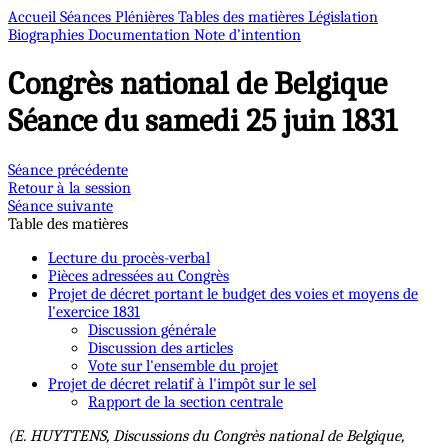
Accueil
Séances Plénières
Tables des matières
Législation
Biographies
Documentation
Note d’intention
Congrès national de Belgique
Séance du samedi 25 juin 1831
Séance précédente
Retour à la session
Séance suivante
Table des matières
Lecture du procès-verbal
Pièces adressées au Congrès
Projet de décret portant le budget des voies et moyens de
l'exercice 1831
Discussion générale
Discussion des articles
Vote sur l'ensemble du projet
Projet de décret relatif à l'impôt sur le sel
Rapport de la section centrale
(E. HUYTTENS, Discussions du Congrès national de Belgique,