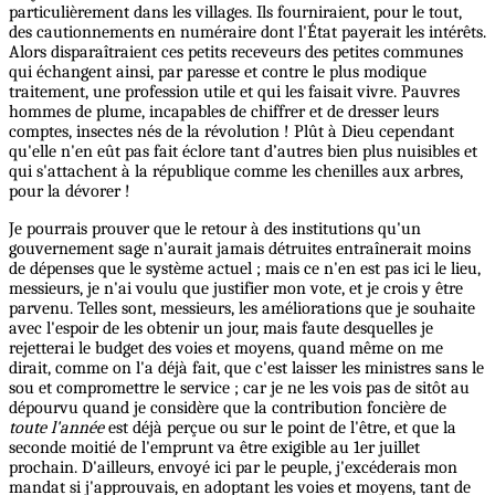
particulièrement dans les villages. Ils fourniraient, pour le tout,
des cautionnements en numéraire dont l'État payerait les intérêts.
Alors disparaîtraient ces petits receveurs des petites communes
qui échangent ainsi, par paresse et contre le plus modique
traitement, une profession utile et qui les faisait vivre. Pauvres
hommes de plume, incapables de chiffrer et de dresser leurs
comptes, insectes nés de la révolution ! Plût à Dieu cependant
qu'elle n'en eût pas fait éclore tant d’autres bien plus nuisibles et
qui s'attachent à la république comme les chenilles aux arbres,
pour la dévorer !
Je pourrais prouver que le retour à des institutions qu'un
gouvernement sage n'aurait jamais détruites entraînerait moins
de dépenses que le système actuel ; mais ce n'en est pas ici le lieu,
messieurs, je n'ai voulu que justifier mon vote, et je crois y être
parvenu. Telles sont, messieurs, les améliorations que je souhaite
avec l'espoir de les obtenir un jour, mais faute desquelles je
rejetterai le budget des voies et moyens, quand même on me
dirait, comme on l'a déjà fait, que c'est laisser les ministres sans le
sou et compromettre le service ; car je ne les vois pas
de
sitôt au
dépourvu quand je considère que la contribution foncière de
toute l'année
est déjà perçue ou sur le point de l'être, et que la
seconde moitié de l'emprunt va être exigible au 1er juillet
prochain. D'ailleurs, envoyé ici par le peuple, j'excéderais mon
mandat si j'approuvais, en adoptant les voies et moyens, tant de