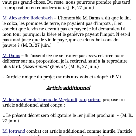
vaut pas grand-chose. Du reste, nous pourrons prendre plus tard
la proposition en considération. (J. B., 27 juin.)
M. Alexandre Rodenbach
– L'honorable M. Dams a dit que le lin,
le colza, les pommes de terre, ne payaient pas d'impôts ; il en
conclut que le vin ne devrait pas en payer.
Je
lui demanderai à
mon tour pourquoi la bière et le genièvre payent l'impôt. N'est-il
pas aussi juste que le vin le paye, que ces deux boissons du
pauvre ? (M. B., 27 juin.)
M. Dams
– Si l'assemblée ne se trouve pas assez éclairée pour
délibérer sur ma proposition, je la retirerai, sauf à la reproduire
plus tard.
(Assentiment général.)
(M. B., 27 juin.)
- L’article unique du projet est mis aux voix et adopté. (P. V.)
Article additionnel
M. le chevalier de Theux de Meylandt, rapporteur
, propose un
article additionnel ainsi conçu :
« Le présent décret sera obligatoire le 1er juillet prochain. » (M. B..
27 juin.)
M. Jottrand
combat cet article additionnel comme inutile, l'article