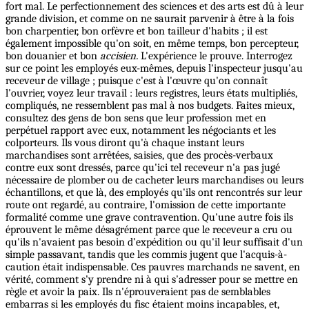
fort mal. Le perfectionnement des sciences et des arts est dû à leur
grande division, et comme on ne saurait parvenir à être à la fois
bon charpentier, bon orfèvre et bon tailleur d'habits ; il est
également impossible qu'on soit, en même temps, bon percepteur,
bon douanier et bon
accisien.
L'expérience le prouve. Interrogez
sur ce point les employés eux-mêmes, depuis l'inspecteur jusqu'au
receveur de village ; puisque c'est à l'œuvre qu'on connaît
l’ouvrier, voyez leur travail : leurs registres, leurs états multipliés,
compliqués, ne ressemblent pas mal à nos budgets. Faites mieux,
consultez des gens de bon sens que leur profession met en
perpétuel rapport avec eux, notamment les négociants et les
colporteurs. Ils vous diront qu'à chaque instant leurs
marchandises sont arrêtées, saisies, que des procès-verbaux
contre eux sont dressés, parce qu'ici tel receveur n'a pas jugé
nécessaire de plomber ou de cacheter leurs marchandises ou leurs
échantillons, et que là, des employés qu'ils ont rencontrés sur leur
route ont regardé, au contraire, l'omission de cette importante
formalité comme une grave contravention. Qu'une autre fois ils
éprouvent le même désagrément parce que le receveur a cru ou
qu'ils n'avaient pas besoin d’expédition ou qu'il leur suffisait d'un
simple passavant, tandis que les commis jugent que l'acquis-à-
caution était indispensable. Ces pauvres marchands ne savent, en
vérité, comment s'y prendre ni à qui s'adresser pour se mettre en
règle et avoir la paix. Ils n'éprouveraient pas de semblables
embarras si les employés du fisc étaient moins incapables, et,