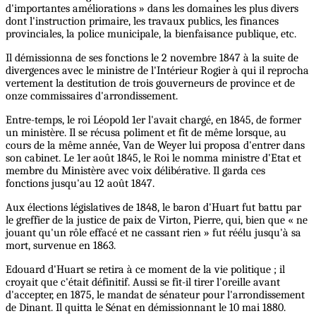
d'importantes améliorations » dans les domaines les plus divers
dont l'instruction primaire, les travaux publics, les finances
provinciales, la police municipale, la bienfaisance publique, etc.
Il démissionna de ses fonctions le 2 novembre 1847 à la suite de
divergences avec le ministre de l'Intérieur Rogier à qui il reprocha
vertement la destitution de trois gouverneurs de province et de
onze commissaires d'arrondissement.
Entre-temps, le roi Léopold 1er l'avait chargé, en 1845, de former
un ministère. Il se récusa poliment et fit de même lorsque, au
cours de la même année, Van de Weyer lui proposa d'entrer dans
son cabinet. Le 1er août 1845, le Roi le nomma ministre d'Etat et
membre du Ministère avec voix délibérative. Il garda ces
fonctions jusqu'au 12 août 1847.
Aux élections législatives de 1848, le baron d'Huart fut battu par
le greffier de la justice de paix de Virton, Pierre, qui, bien que « ne
jouant qu'un rôle effacé et ne cassant rien » fut réélu jusqu'à sa
mort, survenue en 1863.
Edouard d'Huart se retira à ce moment de la vie politique ; il
croyait que c'était définitif. Aussi se fit-il tirer l'oreille avant
d'accepter, en 1875, le mandat de sénateur pour l'arrondissement
de Dinant. Il quitta le Sénat en démissionnant le 10 mai 1880.