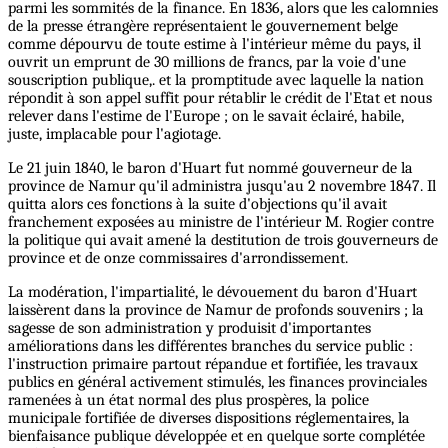
parmi les sommités de la finance. En 1836, alors que les calomnies
de la presse étrangère représentaient le gouvernement belge
comme dépourvu de toute estime à l'intérieur même du pays, il
ouvrit un emprunt de 30 millions de francs, par la voie d'une
souscription publique,. et la promptitude avec laquelle la nation
répondit à son appel suffit pour rétablir le crédit de l'Etat et nous
relever dans l'estime de l'Europe ; on le savait éclairé, habile,
juste, implacable pour l'agiotage.
Le 21 juin 1840, le baron d'Huart fut nommé gouverneur de la
province de Namur qu'il administra jusqu'au 2 novembre 1847. Il
quitta alors ces fonctions à la suite d'objections qu'il avait
franchement exposées au ministre de l'intérieur M. Rogier contre
la politique qui avait amené la destitution de trois gouverneurs de
province et de onze commissaires d'arrondissement.
La modération, l'impartialité, le dévouement du baron d'Huart
laissèrent dans la province de Namur de profonds souvenirs ; la
sagesse de son administration y produisit d'importantes
améliorations dans les différentes branches du service public :
l'instruction primaire partout répandue et fortifiée, les travaux
publics en général activement stimulés, les finances provinciales
ramenées à un état normal des plus prospères, la police
municipale fortifiée de diverses dispositions réglementaires, la
bienfaisance publique développée et en quelque sorte complétée