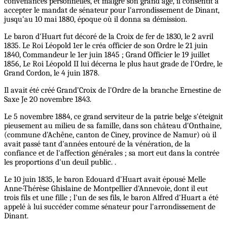
convenances personnelles, et malgré son grand âge, il consentit à
accepter le mandat de sénateur pour l'arrondissement de Dinant,
jusqu'au 10 mai 1880, époque où il donna sa démission.
Le baron d'Huart fut décoré de la Croix de fer de 1830, le 2 avril
1835. Le Roi Léopold 1er le créa officier de son Ordre le 21 juin
1840, Commandeur le 1er juin 1845 ; Grand Officier le 19 juillet
1856, Le Roi Léopold II lui décerna le plus haut grade de l'Ordre, le
Grand Cordon, le 4 juin 1878.
Il avait été créé Grand'Croix de l'Ordre de la branche Ernestine de
Saxe Je 20 novembre 1843.
Le 5 novembre 1884, ce grand serviteur de la patrie belge s'éteignit
pieusement au milieu de sa famille, dans son château d'Onthaine,
(commune d'Achêne, canton de Ciney, province de Namur) où il
avait passé tant d'années entouré de la vénération, de la
confiance et de l'affection générales ; sa mort eut dans la contrée
les proportions d'un deuil public. .
Le 10 juin 1835, le baron Edouard d'Huart avait épousé Melle
Anne-Thérèse Ghislaine de Montpellier d'Annevoie, dont il eut
trois fils et une fille ; l'un de ses fils, le baron Alfred d'Huart a été
appelé à lui succéder comme sénateur pour l'arrondissement de
Dinant.