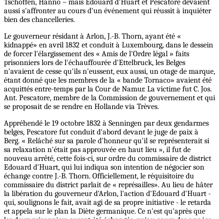
Tschoffen, Hanno – mais Edouard d'Huart et Pescatore devaient
aussi s'affronter au cours d'un événement qui réussit à inquiéter
bien des chancelleries.
Le gouverneur résidant à Arlon, J.-B. Thorn, ayant été «
kidnappé» en avril 1832 et conduit à Luxembourg, dans le dessein
de forcer l'élargissement des « Amis de l'Ordre légal » faits
prisonniers lors de l'échauffourée d'Ettelbruck, les Belges
n'avaient de cesse qu'ils n'eussent, eux aussi, un otage de marque,
étant donné que les membres de la « bande Tornaco» avaient été
acquittés entre-temps par la Cour de Namur. La victime fut C. Jos.
Ant. Pescatore, membre de la Commission de gouvernement et qui
se proposait de se rendre en Hollande via Trèves.
Appréhendé le 19 octobre 1832 à Senningen par deux gendarmes
belges, Pescatore fut conduit d'abord devant le juge de paix à
Berg. « Relâché sur sa parole d'honneur qu'il se représenterait si
sa relaxation n'était pas approuvée en haut lieu », il fut de
nouveau arrêté, cette fois-ci, sur ordre du commissaire de district
Edouard d'Huart, qui lui indiqua son intention de négocier son
échange contre J.-B. Thorn. Officiellement, le réquisitoire du
commissaire du district parlait de « représailles». Au lieu de hâter
la libération du gouverneur d'Arlon, l'action d'Edouard d'Huart -
qui, soulignons le fait, avait agi de sa propre initiative - le retarda
et appela sur le plan la Diète germanique. Ce n'est qu'après que