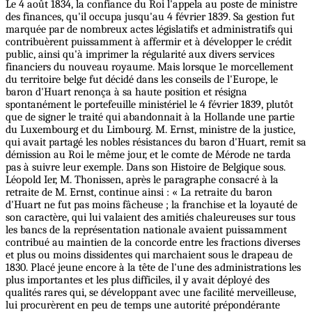
Le 4 août 1834, la confiance du Roi l'appela au poste de ministre
des finances, qu'il occupa jusqu'au 4 février 1839. Sa gestion fut
marquée par de nombreux actes législatifs et administratifs qui
contribuèrent puissamment à affermir et à développer le crédit
public, ainsi qu'à imprimer la régularité aux divers services
financiers du nouveau royaume. Mais lorsque 1e morcellement
du territoire belge fut décidé dans les conseils de l'Europe, le
baron d'Huart renonça à sa haute position et résigna
spontanément le portefeuille ministériel le 4 février 1839, plutôt
que de signer le traité qui abandonnait à la Hollande une partie
du Luxembourg et du Limbourg. M. Ernst, ministre de la justice,
qui avait partagé les nobles résistances du baron d'Huart, remit sa
démission au Roi le même jour, et le comte de Mérode ne tarda
pas à suivre leur exemple. Dans son Histoire de Belgique sous.
Léopold Ier, M. Thonissen, après le paragraphe consacré à la
retraite de M. Ernst, continue ainsi : « La retraite du baron
d'Huart ne fut pas moins fâcheuse ; la franchise et la loyauté de
son caractère, qui lui valaient des amitiés chaleureuses sur tous
les bancs de la représentation nationale avaient puissamment
contribué au maintien de la concorde entre les fractions diverses
et plus ou moins dissidentes qui marchaient sous le drapeau de
1830. Placé jeune encore à la tête de l'une des administrations les
plus importantes et les plus difficiles, il y avait déployé des
qualités rares qui, se développant avec une facilité merveilleuse,
lui procurèrent en peu de temps une autorité prépondérante