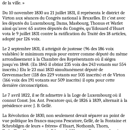
de la ville. »
Du 10 novembre 1830 au 21 juillet 1831, il représenta le district de
Virton aux séances du Congrès national à Bruxelles. Et c'est avec
les députés du Luxembourg, Dams, Masbourg, Thonus et Watlet
ainsi qu'avec 65 autres députés du Congrès, qu'Edouard d'Huart
vota le 9 juillet 1831 contre la ratification du Traité des 18 articles,
adopté par 126 voix.
Le 2 septembre 1831, il atteignit de justesse (96 des 186 voix
valables) le minimum requis pour entrer comme député du même
arrondissement à la Chambre des Représentants où il siégea
jusqu'en 1848. (En 1845 il obtint 235 voix des 243 votants sur 554
inscrits.) Elu le 23 mai 1833 simultanément député de
Grevenmacher (118 des 229 votants sur 505 inscrits) et de Vlrton
(166 voix des 191 votants sur 509 inscrits) il opta pour cette
dernière circonscription.
Le 7 avril 1822, il se fit admettre à la Loge de Luxembourg où il
connut Const. Jos. Ant. Pescatore qui, de 1826 à 1839, alternait à la
présidence avec J. B. GeIlé.
La Révolution de 1830, non seulement devait séparer au point de
vue politique les francs-maçons Pescatore, Gellé, de la Fontaine et
Schrobilgen de leurs « frères» d'Huart, Nothomb, Thorn,