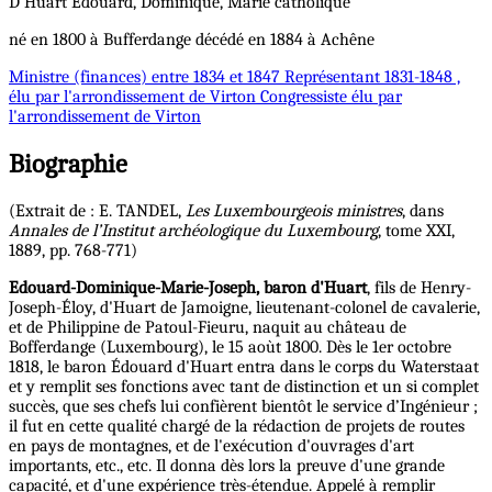
D'Huart
Edouard, Dominique, Marie
catholique
né en 1800 à Bufferdange décédé en 1884 à Achêne
Ministre
(finances) entre 1834 et 1847
Représentant
1831-1848 ,
élu par l'arrondissement de Virton
Congressiste
élu par
l'arrondissement de Virton
Biographie
(Extrait de : E. TANDEL,
Les Luxembourgeois ministres
, dans
Annales de l’Institut archéologique du Luxembourg
, tome XXI,
1889, pp. 768-771)
Edouard-Dominique-Marie-Joseph, baron d'Huart
, fils de Henry-
Joseph-Éloy, d'Huart de Jamoigne, lieutenant-colonel de cavalerie,
et de Philippine de Patoul-Fieuru, naquit au château de
Bofferdange (Luxembourg), le 15 aoùt 1800. Dès le 1er octobre
1818, le baron Édouard d'Huart entra dans le corps du Waterstaat
et y remplit ses fonctions avec tant de distinction et un si complet
succès, que ses chefs lui confièrent bientôt le service d’Ingénieur ;
il fut en cette qualité chargé de la rédaction de projets de routes
en pays de montagnes, et de l'exécution d'ouvrages d'art
importants, etc., etc. Il donna dès lors la preuve d'une grande
capacité, et d'une expérience très-étendue. Appelé à remplir