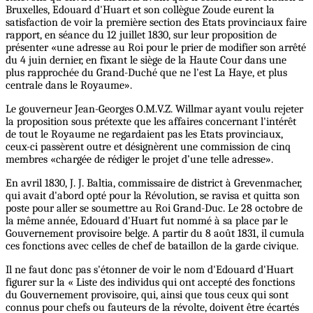
Bruxelles, Edouard d'Huart et son collègue Zoude eurent la
satisfaction de voir la première section des Etats provinciaux faire
rapport, en séance du 12 juillet 1830, sur leur proposition de
présenter «une adresse au Roi pour le prier de modifier son arrêté
du 4 juin dernier, en fixant le siège de la Haute Cour dans une
plus rapprochée du Grand-Duché que ne l'est La Haye, et plus
centrale dans le Royaume».
Le gouverneur Jean-Georges O.M.V.Z. Willmar ayant voulu rejeter
la proposition sous prétexte que les affaires concernant l'intérêt
de tout le Royaume ne regardaient pas les Etats provinciaux,
ceux-ci passèrent outre et désignèrent une commission de cinq
membres «chargée de rédiger le projet d’une telle adresse».
En avril 1830, J. J. Baltia, commissaire de district à Grevenmacher,
qui avait d'abord opté pour la Révolution, se ravisa et quitta son
poste pour aller se soumettre au Roi Grand-Duc. Le 28 octobre de
la même année, Edouard d'Huart fut nommé à sa place par le
Gouvernement provisoire belge. A partir du 8 août 1831, il cumula
ces fonctions avec celles de chef de bataillon de la garde civique.
Il ne faut donc pas s'étonner de voir le nom d'Edouard d'Huart
figurer sur la « Liste des individus qui ont accepté des fonctions
du Gouvernement provisoire, qui, ainsi que tous ceux qui sont
connus pour chefs ou fauteurs de la révolte, doivent être écartés