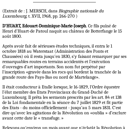
(Extrait de : J. MERSCH, dans
Biographie nationale du
Luxembourg
, t. XVII, 1968, pp. 266-270 )
D’HUART, Edouart-Dominique-Marie-Joseph
. Ce fils puîné de
Henri d'Huart-de Patoul naquit au château de Botterfange le 15
août 1800.
Après avoir fait de sérieuses études techniques, il entra le 1
octobre 1818 au Waterstaat (Administration des Ponts et
Chaussées) où il resta jusqu'en 1830, s'y faisant remarquer par ses
remarquables routes en terrains accidentés et l’exécution
d'ouvrages d'art importants. Son nom fut perpétué par
l'inscription «gravée dans les rocs qui bordent la tranchée de la
grande route des Pays-Bas ou nord de Martelange».
Il était conducteur à Etalle lorsque, le 16-1829, l'Ordre équestre
l’élut membre des Etats Provinciaux du Grand-Duché de
Luxembourg. Il prêta les serments prescrits par les art. 84 et 138
de la Loi fondamentale en la séance du 7 juillet 1829 et fit partie
des Etats - du moins officiellement - jusqu'au 5 mars 1831. C'est
dire qu'avec les agitations de la Révolution on «oublia » d’exclure
avant cette date le « transfuge. »
Relevons qu'environ un mois avant que n'éclatât la Révolution à