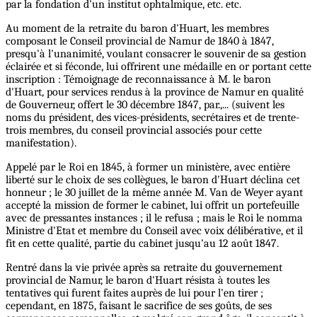
par la fondation d'un institut ophtalmique, etc. etc.
Au moment de la retraite du baron d'Huart, les membres
composant le Conseil provincial de Namur de 1840 à 1847,
presqu'à l'unanimité, voulant consacrer le souvenir de sa gestion
éclairée et si féconde, lui offrirent une médaille en or portant cette
inscription : Témoignage de reconnaissance à M. le baron
d'Huart, pour services rendus à la province de Namur en qualité
de Gouverneur, offert le 30 décembre 1847, par.,... (suivent les
noms du président, des vices-présidents, secrétaires et de trente-
trois membres, du conseil provincial associés pour cette
manifestation).
Appelé par le Roi en 1845, à former un ministère, avec entière
liberté sur le choix de ses collègues, le baron d'Huart déclina cet
honneur ; le 30 juillet de la même année M. Van de Weyer ayant
accepté la mission de former le cabinet, lui offrit un portefeuille
avec de pressantes instances ; il le refusa ; mais le Roi le nomma
Ministre d'Etat et membre du Conseil avec voix délibérative, et il
fit en cette qualité, partie du cabinet jusqu'au 12 août 1847.
Rentré dans la vie privée après sa retraite du gouvernement
provincial de Namur, le baron d'Huart résista à toutes les
tentatives qui furent faites auprès de lui pour l'en tirer ;
cependant, en 1875, faisant le sacrifice de ses goûts, de ses