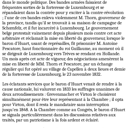
dans le monde politique. Des bandes armées faisaient de
fréquentes sorties de la forteresse de Luxembourg et se
répandaient dans la contrée pour y exciter à la contre-révolution
; l'une de ces bandes enleva violemment M. Thorn, gouverneur de
la province, tandis qu'il se trouvait à sa maison de campagne de
Schœnfelz, et il fut incarcéré à Luxembourg. Le gouvernement
belge protestait vainement depuis plusieurs mois contre cet acte
arbitraire et réclamait la mise en liberté du gouverneur, lorsque le
baron d'Huart, usant de représailles, fit prisonnier M. Antoine
Pescatore, haut fonctionnaire du roi Guillaume, au moment où il
se dirigeait de Luxembourg vers Trèves se rendant en Hollande.
Un mois après cet acte de vigueur, des négociations amenèrent la
mise en liberté de MM. Thorn et Pescatore, par un échange
régulier qui fut opéré au village de Capellen à deux lieues et demie
de la forteresse de Luxembourg, le 23 novembre 1832.
Les éclatants services que le baron d'Huart venait de rendre à la
cause nationale, lui valurent en 1833 les suffrages unanimes de
deux arrondissements : Grevenmacher et Virton le choisirent
simultanément pour être leur représentant à la Chambre ; il opta
pour Virton, dont il resta le mandataire sans interruption
jusqu’en 1848. A la Chambre comme au Congrès, le baron d’Huart
se signala particulièrement dans les discussions relatives aux
traités, par un patriotisme à la fois ardent et éclairé.