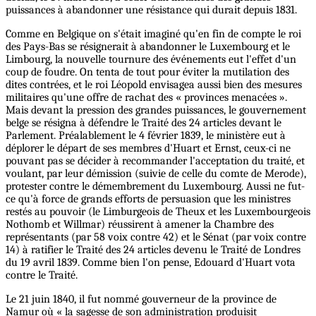
puissances à abandonner une résistance qui durait depuis 1831.
Comme en Belgique on s'était imaginé qu'en fin de compte le roi
des Pays-Bas se résignerait à abandonner le Luxembourg et le
Limbourg, la nouvelle tournure des événements eut l'effet d'un
coup de foudre. On tenta de tout pour éviter la mutilation des
dites contrées, et le roi Léopold envisagea aussi bien des mesures
militaires qu'une offre de rachat des « provinces menacées ».
Mais devant la pression des grandes puissances, le gouvernement
belge se résigna à défendre le Traité des 24 articles devant le
Parlement. Préalablement le 4 février 1839, le ministère eut à
déplorer le départ de ses membres d'Huart et Ernst, ceux-ci ne
pouvant pas se décider à recommander l'acceptation du traité, et
voulant, par leur démission (suivie de celle du comte de Merode),
protester contre le démembrement du Luxembourg. Aussi ne fut-
ce qu'à force de grands efforts de persuasion que les ministres
restés au pouvoir (le Limburgeois de Theux et les Luxembourgeois
Nothomb et Willmar) réussirent à amener la Chambre des
représentants (par 58 voix contre 42) et le Sénat (par voix contre
14) à ratifier le Traité des 24 articles devenu le Traité de Londres
du 19 avril 1839. Comme bien l'on pense, Edouard d'Huart vota
contre le Traité.
Le 21 juin 1840, il fut nommé gouverneur de la province de
Namur où « la sagesse de son administration produisit