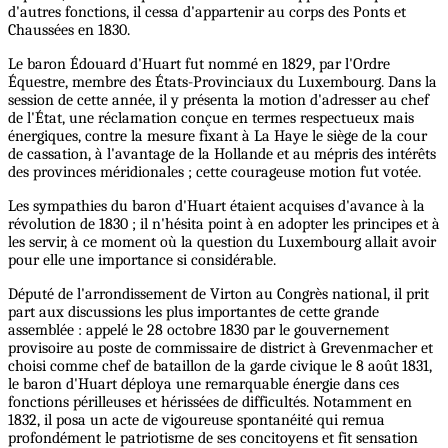
d'autres fonctions, il cessa d'appartenir au corps des Ponts et
Chaussées en 1830.
Le baron Édouard d'Huart fut nommé en 1829, par l'Ordre
Équestre, membre des États-Provinciaux du Luxembourg. Dans la
session de cette année, il y présenta la motion d'adresser au chef
de l'État, une réclamation conçue en termes respectueux mais
énergiques, contre la mesure fixant à La Haye le siège de la cour
de cassation, à l'avantage de la Hollande et au mépris des intérêts
des provinces méridionales ; cette courageuse motion fut votée.
Les sympathies du baron d'Huart étaient acquises d'avance à la
révolution de 1830 ; il n'hésita point à en adopter les principes et à
les servir, à ce moment où la question du Luxembourg allait avoir
pour elle une importance si considérable.
Député de l'arrondissement de Virton au Congrès national, il prit
part aux discussions les plus importantes de cette grande
assemblée : appelé le 28 octobre 1830 par le gouvernement
provisoire au poste de commissaire de district à Grevenmacher et
choisi comme chef de bataillon de la garde civique le 8 août 1831,
le baron d'Huart déploya une remarquable énergie dans ces
fonctions périlleuses et hérissées de difficultés. Notamment en
1832, il posa un acte de vigoureuse spontanéité qui remua
profondément le patriotisme de ses concitoyens et fit sensation