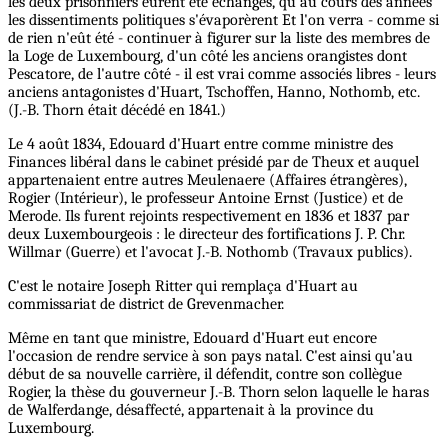
les deux prisonniers eurent été échangés, qu'au cours des années
les dissentiments politiques s'évaporèrent Et l'on verra - comme si
de rien n'eût été - continuer à figurer sur la liste des membres de
la Loge de Luxembourg, d'un côté les anciens orangistes dont
Pescatore, de l'autre côté - il est vrai comme associés libres - leurs
anciens antagonistes d'Huart, Tschoffen, Hanno, Nothomb, etc.
(J.-B. Thorn était décédé en 1841.)
Le 4 août 1834, Edouard d'Huart entre comme ministre des
Finances libéral dans le cabinet présidé par de Theux et auquel
appartenaient entre autres Meulenaere (Affaires étrangères),
Rogier (Intérieur), le professeur Antoine Ernst (Justice) et de
Merode. Ils furent rejoints respectivement en 1836 et 1837 par
deux Luxembourgeois : le directeur des fortifications J. P. Chr.
Willmar (Guerre) et l'avocat J.-B. Nothomb (Travaux publics).
C'est le notaire Joseph Ritter qui remplaça d'Huart au
commissariat de district de Grevenmacher.
Même en tant que ministre, Edouard d'Huart eut encore
l'occasion de rendre service à son pays natal. C'est ainsi qu'au
début de sa nouvelle carrière, il défendit, contre son collègue
Rogier, la thèse du gouverneur J.-B. Thorn selon laquelle le haras
de Walferdange, désaffecté, appartenait à la province du
Luxembourg.