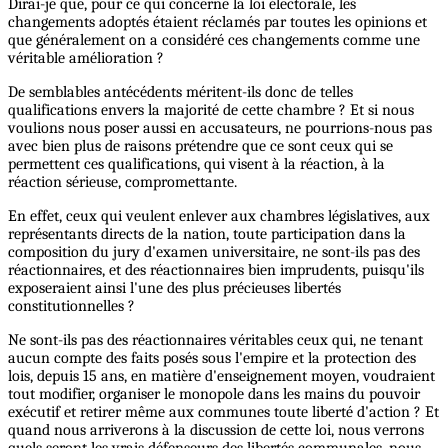
Dirai-je que, pour ce qui concerne la loi électorale, les
changements adoptés étaient réclamés par toutes les opinions et
que généralement on a considéré ces changements comme une
véritable amélioration ?
De semblables antécédents méritent-ils donc de telles
qualifications envers la majorité de cette chambre ? Et si nous
voulions nous poser aussi en accusateurs, ne pourrions-nous pas
avec bien plus de raisons prétendre que ce sont ceux qui se
permettent ces qualifications, qui visent à la réaction, à la
réaction sérieuse, compromettante.
En effet, ceux qui veulent enlever aux chambres législatives, aux
représentants directs de la nation, toute participation dans la
composition du jury d'examen universitaire, ne sont-ils pas des
réactionnaires, et des réactionnaires bien imprudents, puisqu'ils
exposeraient ainsi l'une des plus précieuses libertés
constitutionnelles ?
Ne sont-ils pas des réactionnaires véritables ceux qui, ne tenant
aucun compte des faits posés sous l'empire et la protection des
lois, depuis 15 ans, en matière d'enseignement moyen, voudraient
tout modifier, organiser le monopole dans les mains du pouvoir
exécutif et retirer même aux communes toute liberté d'action ? Et
quand nous arriverons à la discussion de cette loi, nous verrons
quels seront les vrais défenseurs des libertés communales, nous