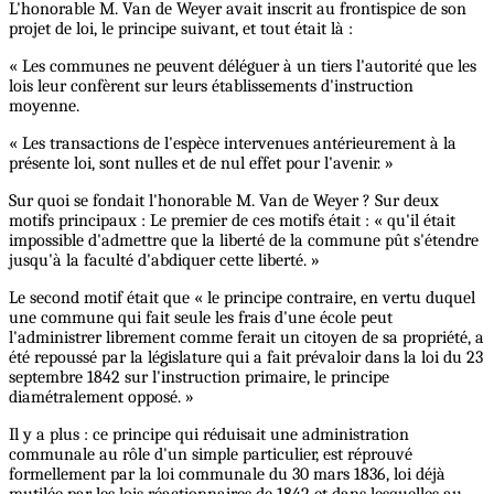
L'honorable M. Van de Weyer avait inscrit au frontispice de son
projet de loi, le principe suivant, et tout était là :
« Les communes ne peuvent déléguer à un tiers l'autorité que les
lois leur confèrent sur leurs établissements d'instruction
moyenne.
« Les transactions de l'espèce intervenues antérieurement à la
présente loi, sont nulles et de nul effet pour l'avenir. »
Sur quoi se fondait l'honorable M. Van de Weyer ? Sur deux
motifs principaux : Le premier de ces motifs était : « qu'il était
impossible d'admettre que la liberté de la commune pût s'étendre
jusqu'à la faculté d'abdiquer cette liberté. »
Le second motif était que « le principe contraire, en vertu duquel
une commune qui fait seule les frais d'une école peut
l'administrer librement comme ferait un citoyen de sa propriété, a
été repoussé par la législature qui a fait prévaloir dans la loi du 23
septembre 1842 sur l'instruction primaire, le principe
diamétralement opposé. »
Il y a plus : ce principe qui réduisait une administration
communale au rôle d'un simple particulier, est réprouvé
formellement par la loi communale du 30 mars 1836, loi déjà
mutilée par les lois réactionnaires de 1842 et dans lesquelles au