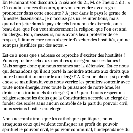
En terminant son discours à la séance du 21, M. de Theux a dit : «
Où conduisent ces discours, que vous entendez avec regret
prononcer dans cette enceinte ? A jeter dans le pays le germe de
funestes dissensions... Je n'accuse pas ici les intentions, mais
quand on jette dans le pays de tels brandons de discorde, on a
beau dire, que l'on veut sincèrement la religion, que l'on est ami
du clergé... Non, messieurs, nous avons beau protester de ce
respect, il faut encore nous abstenir d'exciter des hostilités, qui ne
sont pas justifiées par des actes. »
Est-ce à nous que s'adresse ce reproche d'exciter des hostilités ?
Vous reprochez cela aux membres qui siègent sur ces bancs !
Mais songez donc que nous sommes sur la défensive. Est-ce nous
qui demandons qu'il soit porté la moindre atteinte aux droits que
notre Constitution accorde au clergé ? A Dieu ne plaise ; si pareille
chose se manifestait, vous nous verriez les premiers soutenir avec
toute notre énergie, avec toute la puissance de notre âme, les
droits constitutionnels du clergé. Quoi ! quand nous respectons
religieusement les droits que la Constitution accorde au clergé de
fonder des écoles sans aucun contrôle de la part du pouvoir civil,
nous serions hostiles au clergé !
Nous ne combattons que les catholiques politiques, nous
attaquons ceux qui veulent confisquer au profit du pouvoir
spirituel le pouvoir civil, le pouvoir communal, l'indépendance du