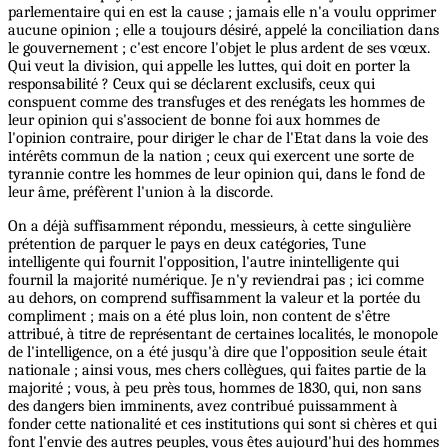
parlementaire qui en est la cause ; jamais elle n'a voulu opprimer
aucune opinion ; elle a toujours désiré, appelé la conciliation dans
le gouvernement ; c'est encore l'objet le plus ardent de ses vœux.
Qui veut la division, qui appelle les luttes, qui doit en porter la
responsabilité ? Ceux qui se déclarent exclusifs, ceux qui
conspuent comme des transfuges et des renégats les hommes de
leur opinion qui s'associent de bonne foi aux hommes de
l'opinion contraire, pour diriger le char de l'Etat dans la voie des
intérêts commun de la nation ; ceux qui exercent une sorte de
tyrannie contre les hommes de leur opinion qui, dans le fond de
leur âme, préfèrent l'union à la discorde.
On a déjà suffisamment répondu, messieurs, à cette singulière
prétention de parquer le pays en deux catégories, Tune
intelligente qui fournit l'opposition, l'autre inintelligente qui
fournil la majorité numérique. Je n'y reviendrai pas ; ici comme
au dehors, on comprend suffisamment la valeur et la portée du
compliment ; mais on a été plus loin, non content de s'être
attribué, à titre de représentant de certaines localités, le monopole
de l'intelligence, on a été jusqu'à dire que l'opposition seule était
nationale ; ainsi vous, mes chers collègues, qui faites partie de la
majorité ; vous, à peu près tous, hommes de 1830, qui, non sans
des dangers bien imminents, avez contribué puissamment à
fonder cette nationalité et ces institutions qui sont si chères et qui
font l'envie des autres peuples, vous êtes aujourd'hui des hommes