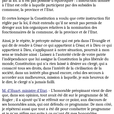
par la loi. Il n'est pas possible d'équivoquer : l'instruction donnée
à l'Etat est celle à laquelle participent par des subsides la
commune, la province et l'Etat.
Et certes lorsque la Constitution a voulu que cette instruction fût
réglée par la loi, il était entendu qu'il ne serait pas permis de
déroger aux lois organiques relatives à la nomination des
fonctionnaires de la commune, de la province et de l'Etat.
Ainsi, je le répète, le précepte même qui est pris dans l'Evangile et
qui dit de rendre à César ce qui appartient à César, et à Dieu ce qui
appartient à Dieu, s'appliquant à notre situation, pourrait à mon
sens se traduire ainsi : Laissez à l'autorité civile de votre patrie
l'indépendance que lui assigne la Constitution la plus libérale du
monde, Constitution qui n'a rien laissé à désirer au clergé, qui a
consacré tous ses droits, dans l'intérêt de la civilisation de la
société, dans un intérêt plus grand encore, celui des secours à
accorder aux malheureux, mission à laquelle, je suis heureux de
le dire, le clergé n'a jamais failli.
M. d’Huart, ministre d’Etat
. - L'honorable préopinant vient de dire
que, dans son opinion, tout avait été dit sur le programme de M.
Rogier ; il a ajouté qu'il se référait sur ce point, aux discours de
ses honorables amis, qui ont défendu ce programme. De mon côté,
je répéterai aussi que tout a été dit pour combattre le programme
et je m'en réfère par suite à ce qu'ont dit mes honorables