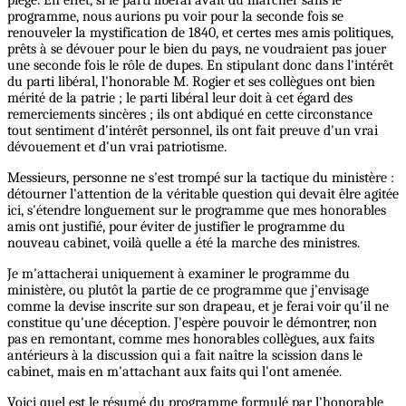
programme, nous aurions pu voir pour la seconde fois se
renouveler la mystification de 1840, et certes mes amis politiques,
prêts à se dévouer pour le bien du pays, ne voudraient pas jouer
une seconde fois le rôle de dupes. En stipulant donc dans l'intérêt
du parti libéral, l'honorable M. Rogier et ses collègues ont bien
mérité de la patrie ; le parti libéral leur doit à cet égard des
remerciements sincères ; ils ont abdiqué en cette circonstance
tout sentiment d'intérêt personnel, ils ont fait preuve d'un vrai
dévouement et d'un vrai patriotisme.
Messieurs, personne ne s'est trompé sur la tactique du ministère :
détourner l'attention de la véritable question qui devait êlre agitée
ici, s'étendre longuement sur le programme que mes honorables
amis ont justifié, pour éviter de justifier le programme du
nouveau cabinet, voilà quelle a été la marche des ministres.
Je m'attacherai uniquement à examiner le programme du
ministère, ou plutôt la partie de ce programme que j'envisage
comme la devise inscrite sur son drapeau, et je ferai voir qu'il ne
constitue qu'une déception. J'espère pouvoir le démontrer, non
pas en remontant, comme mes honorables collègues, aux faits
antérieurs à la discussion qui a fait naître la scission dans le
cabinet, mais en m'attachant aux faits qui l'ont amenée.
Voici quel est le résumé du programme formulé par l'honorable