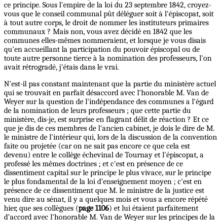
ce principe. Sous l’empire de la loi du 23 septembre 1842, croyez-
vous que le conseil communal pût déléguer soit à l'épiscopat, soit
à tout autre corps, le droit de nommer les instituteurs primaires
communaux ? Mais non, vous avez décidé en 1842 que les
communes elles-mêmes nommeraient, et lorsque je vous disais
qu'en accueillant la participation du pouvoir épiscopal ou de
toute autre personne tierce à la nomination des professeurs, l'on
avait rétrogradé, j'étais dans le vrai.
N'est-il pas constant maintenant que la partie du ministère actuel
qui se trouvait en parfait désaccord avec l'honorable M. Van de
Weyer sur la question de l'indépendance des communes a l'égard
de la nomination de leurs professeurs ; que cette partie du
ministère, dis-je, est surprise en flagrant délit de réaction ? Et ce
que je dis de ces membres de l'ancien cabinet, je dois le dire de M.
le ministre de l'intérieur qui, lors de la discussion de la convention
faite ou projetée (car on ne sait pas encore ce que cela est
devenu) entre le collège échevinal de Tournay et l'épiscopat, a
professé les mêmes doctrines ; et c'est en présence de ce
dissentiment capital sur le principe le plus vivace, sur le principe
le plus fondamental de la loi d'enseignement moyen ; c'est en
présence de ce dissentiment que M. le ministre de la justice est
venu dire au sénat, il y a quelques mois et vous a encore répété
hier, que ses collègues (
page 1106
) et lui étaient parfaitement
d'accord avec l'honorable M. Van de Weyer sur les principes de la