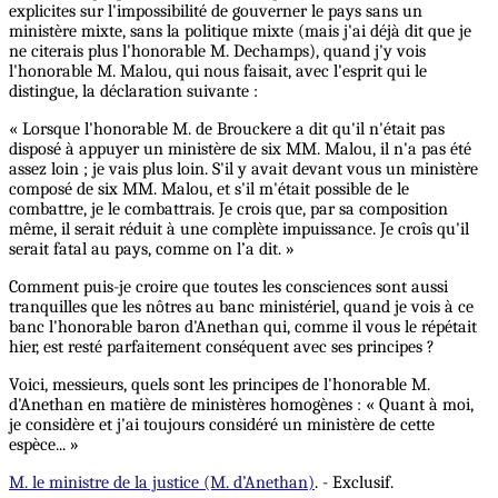
explicites sur l'impossibilité de gouverner le pays sans un
ministère mixte, sans la politique mixte (mais j'ai déjà dit que je
ne citerais plus l'honorable M. Dechamps), quand j'y vois
l'honorable M. Malou, qui nous faisait, avec l'esprit qui le
distingue, la déclaration suivante :
« Lorsque l'honorable M. de Brouckere a dit qu'il n'était pas
disposé à appuyer un ministère de six MM. Malou, il n'a pas été
assez loin ; je vais plus loin. S'il y avait devant vous un ministère
composé de six MM. Malou, et s'il m'était possible de le
combattre, je le combattrais. Je crois que, par sa composition
même, il serait réduit à une complète impuissance. Je croîs qu'il
serait fatal au pays, comme on l’a dit. »
Comment puis-je croire que toutes les consciences sont aussi
tranquilles que les nôtres au banc ministériel, quand je vois à ce
banc l'honorable baron d'Anethan qui, comme il vous le répétait
hier, est resté parfaitement conséquent avec ses principes ?
Voici, messieurs, quels sont les principes de l'honorable M.
d'Anethan en matière de ministères homogènes : « Quant à moi,
je considère et j'ai toujours considéré un ministère de cette
espèce... »
M. le ministre de la justice (M. d’Anethan)
. - Exclusif.