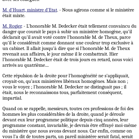
M. d’Huart, ministre d’Etat
. - Nous agirons comme si le ministère
était mixte.
M. Rogier
. - L'honorable M. Dedecker était tellement convaincu du
danger que courait le pays à subir un ministère homogène, qu'il
déclarait qu'il avait voté contre l'honorable M. de Theux, parce
qu'il le considérait comme donnant une couleur trop exclusive à
un cabinet. Il allait jusqu'à dire que si l'honorable M. de Theux
revenait aux affaires, le jour même il le combattrait. Hier
l’honorable M. Dedecker était de trois jours en retard, nous voici
arrivés au quatrième....
Cette répulsion de la droite pour l'homogénéité ne s'appliquait,
croyait-on, qu'aux ministères libéraux homogènes. Mais non ;
vous le voyez ; l'honorable M. Dedecker ne distinguait pas ; il
était, nous le reconnaissons tous, parfaitement conséquent,
impartial.
Quand on se rappelle, messieurs, toutes ces professions de foi des
hommes les plus considérables de la droite, quand je déroule
devant eux leur programme politique depuis cinq années, leur
programme constant, invariable, je devrais être effrayé moi-même
du ministère que nous avons devant nous. Car enfin, comme on
vous l'a dit de toutes parts, un pareil ministère serait fatal, serait