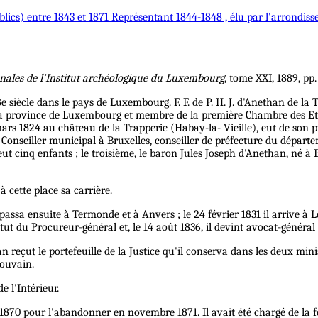
ublics) entre 1843 et 1871
Représentant
1844-1848 , élu par l'arrondis
nales de l’Institut archéologique du Luxembourg
, tome XXI, 1889, pp
18e siècle dans le pays de Luxembourg. F. F. de P. H. J. d'Anethan de l
 de la province de Luxembourg et membre de la première Chambre de
rs 1824 au château de la Trapperie (Habay-la- Vieille), eut de son prem
onseiller municipal à Bruxelles, conseiller de préfecture du départ
eut cinq enfants ; le troisième, le baron Jules Joseph d'Anethan, né à B
 cette place sa carrière.
l passa ensuite à Termonde et à Anvers ; le 24 février 1831 il arriv
itut du Procureur-général et, le 14 août 1836, il devint avocat-généra
an reçut le portefeuille de la Justice qu'il conserva dans les deux mi
Louvain.
e l'Intérieur.
et 1870 pour l'abandonner en novembre 1871. Il avait été chargé de la 