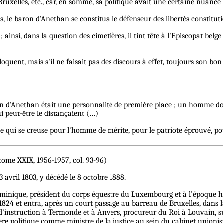
uxelles, etc., car, en somme, sa politique avait une certaine nuance d
 le baron d'Anethan se constitua le défenseur des libertés constitutio
insi, dans la question des cimetières, il tint tête à l'Episcopat belge
uent, mais s'il ne faisait pas des discours à effet, toujours son bon 
on d'Anethan était une personnalité de première place ; un homme don
 peut-être le distançaient (…)
be qui se creuse pour l'homme de mérite, pour le patriote éprouvé, p
 tome XXIX, 1956-1957, col. 93-96)
 avril 1803, y décédé le 8 octobre 1888.
inique, président du corps équestre du Luxembourg et à l’époque holl
1824 et entra, après un court passage au barreau de Bruxelles, dans 
 d’instruction à Termonde et à Anvers, procureur du Roi à Louvain, s
ière politique comme ministre de la justice au sein du cabinet unionist