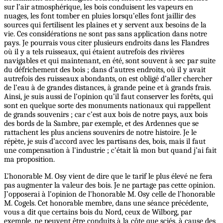
sur l’air atmosphérique, les bois conduisent les vapeurs en
nuages, les font tomber en pluies lorsqu’elles font jaillir des
sources qui fertilisent les plaines et y servent aux besoins de la
vie. Ces considérations ne sont pas sans application dans notre
pays. Je pourrais vous citer plusieurs endroits dans les Flandres
où il y a tels ruisseaux, qui étaient autrefois des rivières
navigables et qui maintenant, en été, sont souvent à sec par suite
du défrichement des bois ; dans d’autres endroits, où il y avait
autrefois des ruisseaux abondants, on est obligé d’aller chercher
de l’eau à de grandes distances, à grande peine et à grands frais.
Ainsi, je suis aussi de l’opinion qu’il faut conserver les forêts, qui
sont en quelque sorte des monuments nationaux qui rappellent
de grands souvenirs ; car c’est aux bois de notre pays, aux bois
des bords de la Sambre, par exemple, et des Ardennes que se
rattachent les plus anciens souvenirs de notre histoire. Je le
répète, je suis d’accord avec les partisans des, bois, mais il faut
une compensation à l’industrie ; c’était là mon but quand j’ai fait
ma proposition.
L’honorable M. Osy vient de dire que le tarif le plus élevé ne fera
pas augmenter la valeur des bois. Je ne partage pas cette opinion.
J’opposerai à l’opinion de l’honorable M. Osy celle de l’honorable
M. Cogels. Cet honorable membre, dans une séance précédente,
vous a dit que certains bois du Nord, ceux de Wilborg, par
exemple, ne peuvent être conduits à la côte que sciés, à cause des