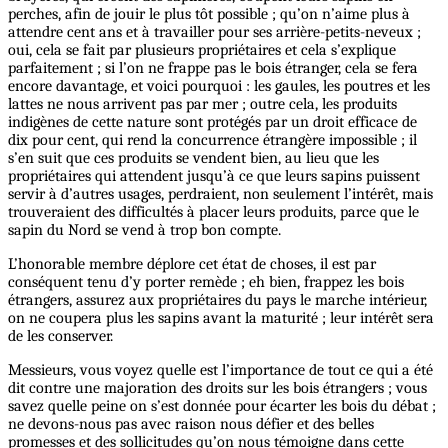
perches, afin de jouir le plus tôt possible ; qu’on n’aime plus à
attendre cent ans et à travailler pour ses arrière-petits-neveux ;
oui, cela se fait par plusieurs propriétaires et cela s’explique
parfaitement ; si l’on ne frappe pas le bois étranger, cela se fera
encore davantage, et voici pourquoi : les gaules, les poutres et les
lattes ne nous arrivent pas par mer ; outre cela, les produits
indigènes de cette nature sont protégés par un droit efficace de
dix pour cent, qui rend la concurrence étrangère impossible ; il
s’en suit que ces produits se vendent bien, au lieu que les
propriétaires qui attendent jusqu’à ce que leurs sapins puissent
servir à d’autres usages, perdraient, non seulement l’intérêt, mais
trouveraient des difficultés à placer leurs produits, parce que le
sapin du Nord se vend à trop bon compte.
L’honorable membre déplore cet état de choses, il est par
conséquent tenu d’y porter remède ; eh bien, frappez les bois
étrangers, assurez aux propriétaires du pays le marche intérieur,
on ne coupera plus les sapins avant la maturité ; leur intérêt sera
de les conserver.
Messieurs, vous voyez quelle est l’importance de tout ce qui a été
dit contre une majoration des droits sur les bois étrangers ; vous
savez quelle peine on s’est donnée pour écarter les bois du débat ;
ne devons-nous pas avec raison nous défier et des belles
promesses et des sollicitudes qu’on nous témoigne dans cette