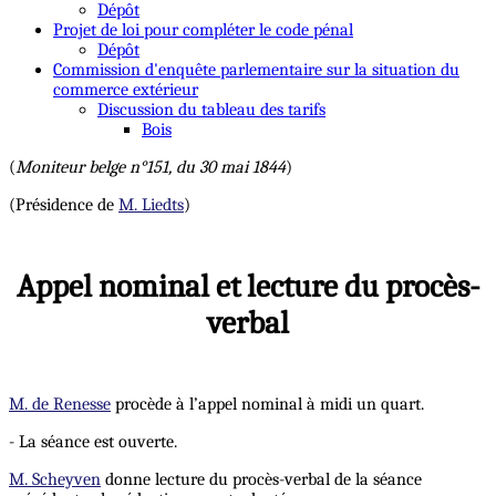
Dépôt
Projet de loi pour compléter le code pénal
Dépôt
Commission d'enquête parlementaire sur la situation du
commerce extérieur
Discussion du tableau des tarifs
Bois
(
Moniteur belge n°151, du 30 mai 1844
)
(Présidence de
M. Liedts
)
Appel nominal et lecture du procès-
verbal
M. de Renesse
procède à l’appel nominal à midi un quart.
- La séance est ouverte.
M. Scheyven
donne lecture du procès-verbal de la séance