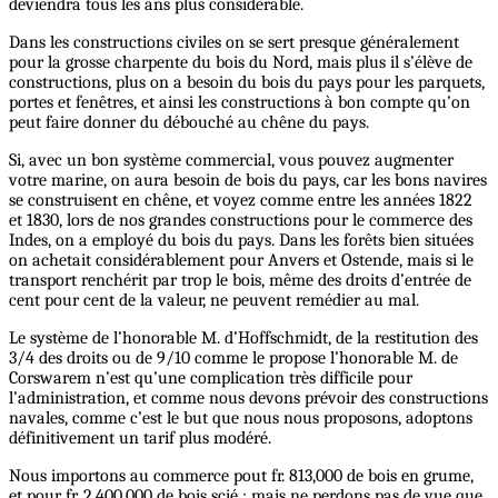
deviendra tous les ans plus considérable.
Dans les constructions civiles on se sert presque généralement
pour la grosse charpente du bois du Nord, mais plus il s’élève de
constructions, plus on a besoin du bois du pays pour les parquets,
portes et fenêtres, et ainsi les constructions à bon compte qu’on
peut faire donner du débouché au chêne du pays.
Si, avec un bon système commercial, vous pouvez augmenter
votre marine, on aura besoin de bois du pays, car les bons navires
se construisent en chêne, et voyez comme entre les années 1822
et 1830, lors de nos grandes constructions pour le commerce des
Indes, on a employé du bois du pays. Dans les forêts bien situées
on achetait considérablement pour Anvers et Ostende, mais si le
transport renchérit par trop le bois, même des droits d’entrée de
cent pour cent de la valeur, ne peuvent remédier au mal.
Le système de l’honorable M. d’Hoffschmidt, de la restitution des
3/4 des droits ou de 9/10 comme le propose l’honorable M. de
Corswarem n’est qu’une complication très difficile pour
l’administration, et comme nous devons prévoir des constructions
navales, comme c’est le but que nous nous proposons, adoptons
définitivement un tarif plus modéré.
Nous importons au commerce pout fr. 813,000 de bois en grume,
et pour fr. 2,400,000 de bois scié ; mais ne perdons pas de vue que