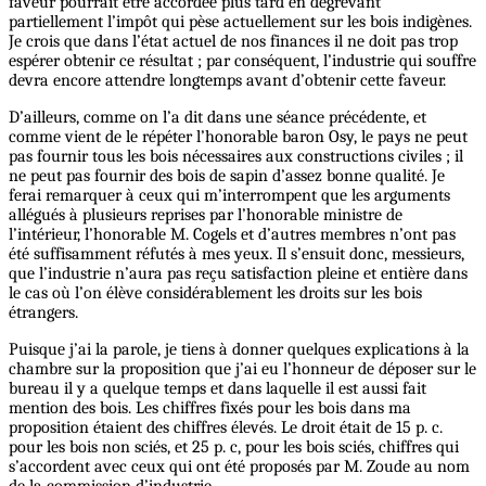
faveur pourrait être accordée plus tard en dégrevant
partiellement l’impôt qui pèse actuellement sur les bois indigènes.
Je crois que dans l’état actuel de nos finances il ne doit pas trop
espérer obtenir ce résultat ; par conséquent, l’industrie qui souffre
devra encore attendre longtemps avant d’obtenir cette faveur.
D’ailleurs, comme on l’a dit dans une séance précédente, et
comme vient de le répéter l’honorable baron Osy, le pays ne peut
pas fournir tous les bois nécessaires aux constructions civiles ; il
ne peut pas fournir des bois de sapin d’assez bonne qualité. Je
ferai remarquer à ceux qui m’interrompent que les arguments
allégués à plusieurs reprises par l’honorable ministre de
l’intérieur, l’honorable M. Cogels et d’autres membres n’ont pas
été suffisamment réfutés à mes yeux. Il s’ensuit donc, messieurs,
que l’industrie n’aura pas reçu satisfaction pleine et entière dans
le cas où l’on élève considérablement les droits sur les bois
étrangers.
Puisque j’ai la parole, je tiens à donner quelques explications à la
chambre sur la proposition que j’ai eu l’honneur de déposer sur le
bureau il y a quelque temps et dans laquelle il est aussi fait
mention des bois. Les chiffres fixés pour les bois dans ma
proposition étaient des chiffres élevés. Le droit était de 15 p. c.
pour les bois non sciés, et 25 p. c, pour les bois sciés, chiffres qui
s’accordent avec ceux qui ont été proposés par M. Zoude au nom
de la commission d’industrie.