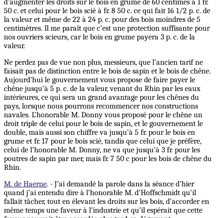
d’augmenter les droits sur le bois en grume de 60 centimes à 1 fr.
50 c. et celui pour le bois scié à fr. 8 50 c. ce qui fait 16 1/2 p. c. de
la valeur et même de 22 à 24 p. c. pour des bois moindres de 5
centimètres. Il me paraît que c’est une protection suffisante pour
nos ouvriers scieurs, car le bois en grume payera 3 p. c. de la
valeur.
Ne perdez pas de vue non plus, messieurs, que l’ancien tarif ne
faisait pas de distinction entre le bois de sapin et le bois de chêne.
Aujourd’hui le gouvernement vous propose de faire payer le
chêne jusqu’à 5 p. c. de la valeur, venant du Rhin par les eaux
intérieures, ce qui sera un grand avantage pour les chênes du
pays, lorsque nous pourrons recommencer nos constructions
navales. L’honorable M. Donny vous proposé pour le chêne un
droit triple de celui pour le bois de sapin, et le gouvernement le
double, mais aussi son chiffre va jusqu’à 5 fr. pour le bois en
grume et fr. 17 pour le bois scié, tandis que celui que je préfère,
celui de l’honorable M. Donny, ne va que jusqu’à 3 fr. pour les
poutres de sapin par mer, mais fr. 7 50 c pour les bois de chêne du
Rhin.
M. de Haerne
. - J’ai demandé la parole dans la séance d’hier
quand j’ai entendu dire à l’honorable M. d’Hoffschmidt qu’il
fallait tâcher, tout en élevant les droits sur les bois, d’accorder en
même temps une faveur à l’industrie et qu’il espérait que cette