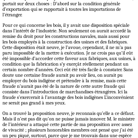
portait sur deux choses : D’abord sur la condition générale
d’exportation qui se rapportait à toutes les importations de
l’étranger.
Pour ce qui concerne les bois, il y avait une disposition spéciale
dans l’intérêt de l’industrie. Non seulement on aurait accordé la
remise du droit pour les constructions navales, mais aussi pour
les bois employés à la construction des usines et des fabriques.
Cette disposition était neuve, je l’avoue, cependant, il ne m’a pas
paru impossible de la mettre à exécution. Je ne crois pas qu’il eût
été impossible d’accorder cette faveur aux fabriques, aux usines, à
condition que la fabrication s’y exerçât réellement pendant un
certain nombre d’années. Ceci eût été très facile à constater. Sans
doute une certaine fraude aurait pu avoir lieu, on aurait pu
employer du bois indigène et prétendre à la remise, mais cette
fraude n’aurait pas été de la nature de cette autre fraude qui
consiste dans l’introduction de marchandises étrangères. Ici la
fraude s’exercerait à l’avantage des bois indigènes L’inconvénient
ne serait pas grand à mes yeux.
On a trouvé la proposition neuve, je reconnais qu’elle a ce défaut.
Mais il n’est pas dit qu’on ne puisse jamais innover. M. le ministre
de l’intérieur a attaqué cette partie de ma proposition avec assez
de vivacité ; plusieurs honorables membres ont pensé que j’ai été
un peu piqué, surtout, parce que je me trouvais dans une espèce