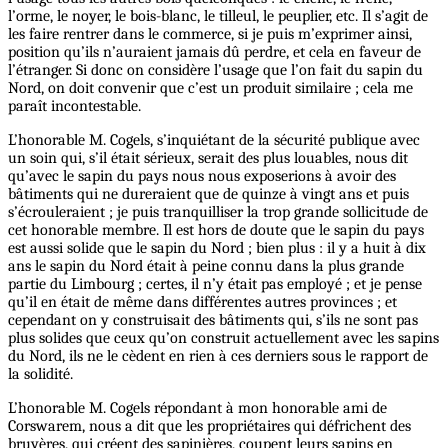
l’orme, le noyer, le bois-blanc, le tilleul, le peuplier, etc. Il s’agit de
les faire rentrer dans le commerce, si je puis m’exprimer ainsi,
position qu’ils n’auraient jamais dû perdre, et cela en faveur de
l’étranger. Si donc on considère l’usage que l’on fait du sapin du
Nord, on doit convenir que c’est un produit similaire ; cela me
paraît incontestable.
L’honorable M. Cogels, s’inquiétant de la sécurité publique avec
un soin qui, s’il était sérieux, serait des plus louables, nous dit
qu’avec le sapin du pays nous nous exposerions à avoir des
bâtiments qui ne dureraient que de quinze à vingt ans et puis
s’écrouleraient ; je puis tranquilliser la trop grande sollicitude de
cet honorable membre. Il est hors de doute que le sapin du pays
est aussi solide que le sapin du Nord ; bien plus : il y a huit à dix
ans le sapin du Nord était à peine connu dans la plus grande
partie du Limbourg ; certes, il n’y était pas employé ; et je pense
qu’il en était de même dans différentes autres provinces ; et
cependant on y construisait des bâtiments qui, s’ils ne sont pas
plus solides que ceux qu’on construit actuellement avec les sapins
du Nord, ils ne le cèdent en rien à ces derniers sous le rapport de
la solidité.
L’honorable M. Cogels répondant à mon honorable ami de
Corswarem, nous a dit que les propriétaires qui défrichent des
bruyères, qui créent des sapinières, coupent leurs sapins en