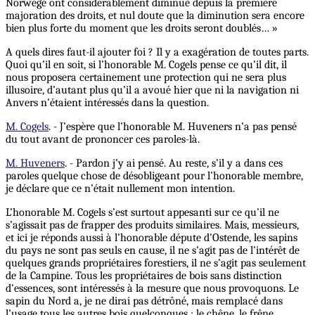
Norwége ont considérablement diminué depuis la première
majoration des droits, et nul doute que la diminution sera encore
bien plus forte du moment que les droits seront doublés… »
A quels dires faut-il ajouter foi ? Il y a exagération de toutes parts.
Quoi qu’il en soit, si l’honorable M. Cogels pense ce qu’il dit, il
nous proposera certainement une protection qui ne sera plus
illusoire, d’autant plus qu’il a avoué hier que ni la navigation ni
Anvers n’étaient intéressés dans la question.
M. Cogels
. - J’espère que l’honorable M. Huveners n’a pas pensé
du tout avant de prononcer ces paroles-là.
M. Huveners
. - Pardon j’y ai pensé. Au reste, s’il y a dans ces
paroles quelque chose de désobligeant pour l’honorable membre,
je déclare que ce n’était nullement mon intention.
L’honorable M. Cogels s’est surtout appesanti sur ce qu’il ne
s’agissait pas de frapper des produits similaires. Mais, messieurs,
et ici je réponds aussi à l’honorable députe d’Ostende, les sapins
du pays ne sont pas seuls en cause, il ne s’agit pas de l’intérêt de
quelques grands propriétaires forestiers, il ne s’agit pas seulement
de la Campine. Tous les propriétaires de bois sans distinction
d’essences, sont intéressés à la mesure que nous provoquons. Le
sapin du Nord a, je ne dirai pas détrôné, mais remplacé dans
l’usage tous les autres bois quelconques : le chêne, le frêne,