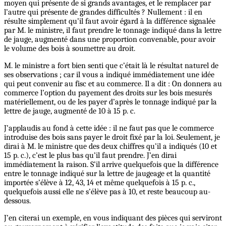
moyen qui présente de si grands avantages, et le remplacer par
l’autre qui présente de grandes difficultés ? Nullement : il en
résulte simplement qu’il faut avoir égard à la différence signalée
par M. le ministre, il faut prendre le tonnage indiqué dans la lettre
de jauge, augmenté dans une proportion convenable, pour avoir
le volume des bois à soumettre au droit.
M. le ministre a fort bien senti que c’était là le résultat naturel de
ses observations ; car il vous a indiqué immédiatement une idée
qui peut convenir au fisc et au commerce. Il a dit : On donnera au
commerce l’option du payement des droits sur les bois mesurés
matériellement, ou de les payer d’après le tonnage indiqué par la
lettre de jauge, augmenté de 10 à 15 p. c.
J’applaudis au fond à cette idée : il ne faut pas que le commerce
introduise des bois sans payer le droit fixé par la loi. Seulement, je
dirai à M. le ministre que des deux chiffres qu’il a indiqués (10 et
15 p. c.), c’est le plus bas qu’il faut prendre. J’en dirai
immédiatement la raison. S’il arrive quelquefois que la différence
entre le tonnage indiqué sur la lettre de jaugeage et la quantité
importée s’élève à 12, 43, 14 et même quelquefois à 15 p. c.,
quelquefois aussi elle ne s’élève pas à 10, et reste beaucoup au-
dessous.
J’en citerai un exemple, en vous indiquant des pièces qui serviront