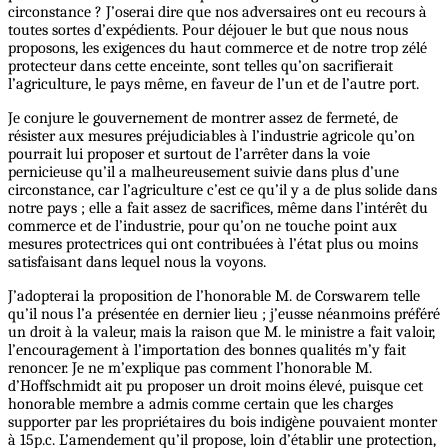
circonstance ? J’oserai dire que nos adversaires ont eu recours à
toutes sortes d’expédients. Pour déjouer le but que nous nous
proposons, les exigences du haut commerce et de notre trop zélé
protecteur dans cette enceinte, sont telles qu’on sacrifierait
l’agriculture, le pays même, en faveur de l’un et de l’autre port.
Je conjure le gouvernement de montrer assez de fermeté, de
résister aux mesures préjudiciables à l’industrie agricole qu’on
pourrait lui proposer et surtout de l’arrêter dans la voie
pernicieuse qu’il a malheureusement suivie dans plus d’une
circonstance, car l’agriculture c’est ce qu’il y a de plus solide dans
notre pays ; elle a fait assez de sacrifices, même dans l’intérêt du
commerce et de l’industrie, pour qu’on ne touche point aux
mesures protectrices qui ont contribuées à l’état plus ou moins
satisfaisant dans lequel nous la voyons.
J’adopterai la proposition de l’honorable M. de Corswarem telle
qu’il nous l’a présentée en dernier lieu ; j’eusse néanmoins préféré
un droit à la valeur, mais la raison que M. le ministre a fait valoir,
l’encouragement à l’importation des bonnes qualités m’y fait
renoncer. Je ne m’explique pas comment l’honorable M.
d’Hoffschmidt ait pu proposer un droit moins élevé, puisque cet
honorable membre a admis comme certain que les charges
supporter par les propriétaires du bois indigène pouvaient monter
à 15p.c. L’amendement qu’il propose, loin d’établir une protection,