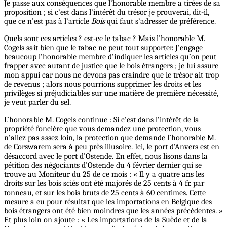
Je passe aux conséquences que l’honorable membre a tirées de sa
proposition ; si c’est dans l’intérêt du trésor je prouverai, dit-il,
que ce n’est pas à l’article
Bois
qui faut s’adresser de préférence.
Quels sont ces articles ? est-ce le tabac ? Mais l’honorable M.
Cogels sait bien que le tabac ne peut tout supporter. J’engage
beaucoup l’honorable membre d’indiquer les articles qu’on peut
frapper avec autant de justice que le bois étrangers ; je lui assure
mon appui car nous ne devons pas craindre que le trésor ait trop
de revenus ; alors nous pourrions supprimer les droits et les
privilèges si préjudiciables sur une matière de première nécessité,
je veut parler du sel.
L’honorable M. Cogels continue : Si c’est dans l’intérêt de la
propriété foncière que vous demandez une protection, vous
n’allez pas assez loin, la protection que demande l’honorable M.
de Corswarem sera à peu près illusoire. Ici, le port d’Anvers est en
désaccord avec le port d’Ostende. En effet, nous lisons dans la
pétition des négociants d’Ostende du 4 février dernier qui se
trouve au Moniteur du 25 de ce mois : « Il y a quatre ans les
droits sur les bois sciés ont été majorés de 25 cents à 4 fr. par
tonneau, et sur les bois bruts de 25 cents à 60 centimes. Cette
mesure a eu pour résultat que les importations en Belgique des
bois étrangers ont été bien moindres que les années précédentes. »
Et plus loin on ajoute : « Les importations de la Suède et de la