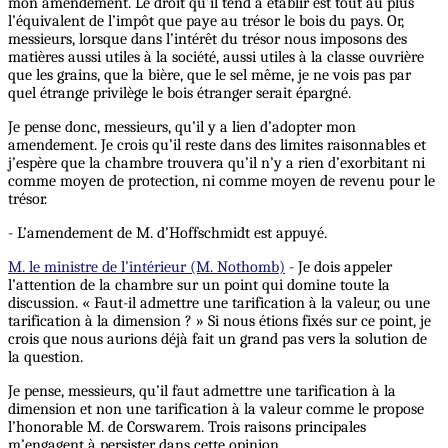
mon amendement. Le droit qu’il tend à établir est tout au plus
l’équivalent de l’impôt que paye au trésor le bois du pays. Or,
messieurs, lorsque dans l’intérêt du trésor nous imposons des
matières aussi utiles à la société, aussi utiles à la classe ouvrière
que les grains, que la bière, que le sel même, je ne vois pas par
quel étrange privilège le bois étranger serait épargné.
Je pense donc, messieurs, qu’il y a lien d’adopter mon
amendement. Je crois qu’il reste dans des limites raisonnables et
j’espère que la chambre trouvera qu’il n’y a rien d’exorbitant ni
comme moyen de protection, ni comme moyen de revenu pour le
trésor.
- L’amendement de M. d’Hoffschmidt est appuyé.
M. le ministre de l’intérieur (M. Nothomb)
- Je dois appeler
l’attention de la chambre sur un point qui domine toute la
discussion. « Faut-il admettre une tarification à la valeur, ou une
tarification à la dimension ? » Si nous étions fixés sur ce point, je
crois que nous aurions déjà fait un grand pas vers la solution de
la question.
Je pense, messieurs, qu’il faut admettre une tarification à la
dimension et non une tarification à la valeur comme le propose
l’honorable M. de Corswarem. Trois raisons principales
m’engagent à persister dans cette opinion.