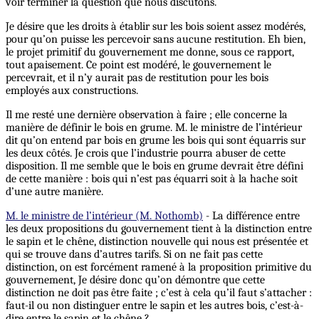
voir terminer la question que nous discutons.
Je désire que les droits à établir sur les bois soient assez modérés,
pour qu’on puisse les percevoir sans aucune restitution. Eh bien,
le projet primitif du gouvernement me donne, sous ce rapport,
tout apaisement. Ce point est modéré, le gouvernement le
percevrait, et il n’y aurait pas de restitution pour les bois
employés aux constructions.
Il me resté une dernière observation à faire ; elle concerne la
manière de définir le bois en grume. M. le ministre de l’intérieur
dit qu’on entend par bois en grume les bois qui sont équarris sur
les deux côtés. Je crois que l’industrie pourra abuser de cette
disposition. Il me semble que le bois en grume devrait être défini
de cette manière : bois qui n’est pas équarri soit à la hache soit
d’une autre manière.
M. le ministre de l’intérieur (M. Nothomb)
- La différence entre
les deux propositions du gouvernement tient à la distinction entre
le sapin et le chêne, distinction nouvelle qui nous est présentée et
qui se trouve dans d’autres tarifs. Si on ne fait pas cette
distinction, on est forcément ramené à la proposition primitive du
gouvernement, Je désire donc qu’on démontre que cette
distinction ne doit pas être faite ; c’est à cela qu’il faut s’attacher :
faut-il ou non distinguer entre le sapin et les autres bois, c’est-à-
dire entre le sapin et le chêne ?