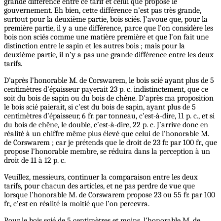
grande différence entre ce tarif et celui que propose le
gouvernement. Eh bien, cette différence n’est pas très grande,
surtout pour la deuxième partie, bois sciés. J’avoue que, pour la
première partie, il y a une différence, parce que l’on considère les
bois non sciés comme une matière première et que l’on fait une
distinction entre le sapin et les autres bois ; mais pour la
deuxième partie, il n’y a pas une grande différence entre les deux
tarifs.
D’après l’honorable M. de Corswarem, le bois scié ayant plus de 5
centimètres d’épaisseur payerait 23 p. c. indistinctement, que ce
soit du bois de sapin ou du bois de chêne. D’après ma proposition
le bois scié paierait, si c’est du bois de sapin, ayant plus de 5
centimètres d’épaisseur, 6 fr. par tonneau, c’est-à-dire, 11 p. c., et si
du bois de chêne, le double, c’est-à-dire, 22 p. c. J’arrive donc en
réalité à un chiffre même plus élevé que celui de l’honorable M.
de Corswarem ; car je prétends que le droit de 23 fr. par 100 fr., que
propose l’honorable membre, se réduira dans la perception à un
droit de 11 à 12 p. c.
Veuillez, messieurs, continuer la comparaison entre les deux
tarifs, pour chacun des articles, et ne pas perdre de vue que
lorsque l’honorable M. de Corswarem propose 23 ou 55 fr. par 100
fr., c’est en réalité la moitié que l’on percevra.
Pour le bois scié de 5 centimètres et moins, l’honorable M. de