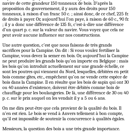
navire de cette grandeur 150 tonneaux de bois. D’après la
proposition du gouvernement, il y aura des droits pour 150
tonneaux, à raison d’un franc 50 c. ; ainsi donc, de ce chef, 225 fr.
de droits à payer. Or, aujourd’hui l’on paye, à raison de 60 c., 90 fr.
; il y a donc une différence de 135 fr., c’est-à-dire une différence
d’un quart p. c. sur la valeur du navire. Vous voyez que cela ne
peut avoir aucune influence sur nos constructions.
Une autre question, c’est que nous faisons de très grands
sacrifices pour la Campine. On dit : Si vous voulez fertiliser la
Campine, vous devez la semer en bois. Or, aujourd’hui la Campine
ne peut produire les grands bois qu’on importe en Belgique : mais
les bois qu’on introduit actuellement sur une grande échelle, ce
sont les poutres qui viennent du Nord, lesquelles, débitées en petit
bois comme gîtes, etc., empêchent qu’on ne vende cette espèce de
bois dans la Campine. Il en résulte que les bois de sapin qui ont 30
ou 40 années d’existence, doivent être débités comme bois de
chauffage pour les boulangeries. De là, une différence de 30 ou 40
p. c. sur le prix auquel on les vendait il y a 5 ou 6 ans.
On me dira peut-être que cela provient de la qualité du bois. Il
n’en est rien. Le bois se vend à Anvers tellement à bon compte,
qu’il est impossible de soutenir la concurrence à qualités égales.
Messieurs, la question des bois a une très grande importance.