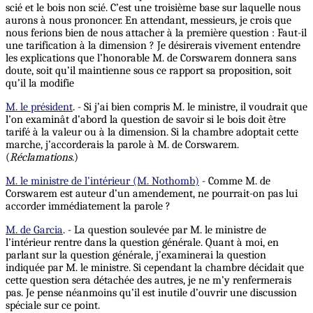
scié et le bois non scié. C’est une troisième base sur laquelle nous
aurons à nous prononcer. En attendant, messieurs, je crois que
nous ferions bien de nous attacher à la première question : Faut-il
une tarification à la dimension ? Je désirerais vivement entendre
les explications que l’honorable M. de Corswarem donnera sans
doute, soit qu’il maintienne sous ce rapport sa proposition, soit
qu’il la modifie
M. le président
. - Si j’ai bien compris M. le ministre, il voudrait que
l’on examinât d’abord la question de savoir si le bois doit être
tarifé à la valeur ou à la dimension. Si la chambre adoptait cette
marche, j’accorderais la parole à M. de Corswarem.
(
Réclamations
.)
M. le ministre de l’intérieur (M. Nothomb)
- Comme M. de
Corswarem est auteur d’un amendement, ne pourrait-on pas lui
accorder immédiatement la parole ?
M. de Garcia
. - La question soulevée par M. le ministre de
l’intérieur rentre dans la question générale. Quant à moi, en
parlant sur la question générale, j’examinerai la question
indiquée par M. le ministre. Si cependant la chambre décidait que
cette question sera détachée des autres, je ne m’y renfermerais
pas. Je pense néanmoins qu’il est inutile d’ouvrir une discussion
spéciale sur ce point.