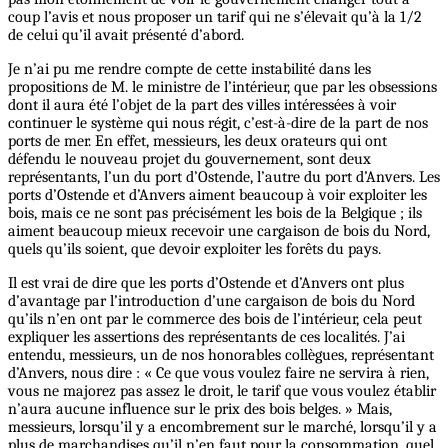
coup l’avis et nous proposer un tarif qui ne s’élevait qu’à la 1/2
de celui qu’il avait présenté d’abord.
Je n’ai pu me rendre compte de cette instabilité dans les
propositions de M. le ministre de l’intérieur, que par les obsessions
dont il aura été l’objet de la part des villes intéressées à voir
continuer le système qui nous régit, c’est-à-dire de la part de nos
ports de mer. En effet, messieurs, les deux orateurs qui ont
défendu le nouveau projet du gouvernement, sont deux
représentants, l’un du port d’Ostende, l’autre du port d’Anvers. Les
ports d’Ostende et d’Anvers aiment beaucoup à voir exploiter les
bois, mais ce ne sont pas précisément les bois de la Belgique ; ils
aiment beaucoup mieux recevoir une cargaison de bois du Nord,
quels qu’ils soient, que devoir exploiter les forêts du pays.
Il est vrai de dire que les ports d’Ostende et d’Anvers ont plus
d’avantage par l’introduction d’une cargaison de bois du Nord
qu’ils n’en ont par le commerce des bois de l’intérieur, cela peut
expliquer les assertions des représentants de ces localités. J’ai
entendu, messieurs, un de nos honorables collègues, représentant
d’Anvers, nous dire : « Ce que vous voulez faire ne servira à rien,
vous ne majorez pas assez le droit, le tarif que vous voulez établir
n’aura aucune influence sur le prix des bois belges. » Mais,
messieurs, lorsqu’il y a encombrement sur le marché, lorsqu’il y a
plus de marchandises qu’il n’en faut pour la consommation, quel