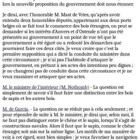
lors la nouvelle proposition du gouvernement doit nous étonner.
Je dirai, avec l’honorable M. Mast de Vries, qu’après avoir
entendu deux honorables députés, appartenant aux deux ports
belges où se fait tout le commerce des bois étrangers, on peut se
demander si les intérêts d’Anvers et d’Ostende n’ont pas été
présentés au gouvernement à un point de vue tel que le
gouvernement a été égaré ou a redouté les démarches que
pourraient faire ces deux cités. Je veux croire que c’est la
première supposition qui a dicté la conduite du ministère dans
cette circonstance ; je n’ai pas l’habitude d’attaquer le
gouvernement, en prêtant à ses actes des intentions peu dignes ;
je ne changerai pas de conduite dans cette circonstance et je ne
veux examiner et attaquer que ses actes.
M. le ministre de l’intérieur (M. Nothomb)
- La question est
simplement de savoir s’il faut faire une distinction entre les bois
de sapin et les autres bois.
M. de Garcia
. - La question ne se réduit pas à cela seulement ; et
pour répondre de suite à M. le ministre, je dirai que, selon moi, il
ne faut pas distinguer entre le chêne et le sapin, lorsqu’il s’agit de
constructions navales. Alors il faut que le sapin, comme le chêne
étranger, soit mis sur la même ligne. Les motifs de ma manière de
voir, à cet égard, sont bien simples : je veux favoriser la navigation