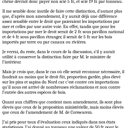
chêne devrait donc payer non scié 5 fr., et scié 19 fr. par tonneau.
Il me semble donc inutile de faire cette distinction, d’autant plus
que, d’après mon amendement, il y aurait déjà une différence
assez sensible entre le droit que paieraient les importations par
mer et celles par une autre voie. En effet, tandis que pour les
importations par mer le droit serait de 2 fr. sous pavillon national
et de 4 fr. sous pavillon étranger, il serait de 5 fr. sur les bois
importés par terre ou par canaux ou rivières.
Je verrai, du reste, dans le cours de la discussion, s’il y aurait
utilité à conserver la distinction faire par M. le ministre de
l’intérieur.
Mais je crois que, dans le cas où elle serait reconnue nécessaire, il
faudrait au moins que le droit fût, proportion gardée, plus élevé
sur les pins et sapins du Nord car c’est contre ces importations
qu’il nous est arrivé de nombreuses réclamations et non contre
l’entrée des autres espèces de bois.
Quant aux chiffres que contient mon amendement, ils sont plus
élevés que ceux de la proposition ministérielle, mais moins élevés
que ceux de l’amendement de M. de Corswarem.
J’ai pris pour taux d’évaluation ceux indiqués dans nos états
statistiques. J’ai donné au tonneau une valeur de 50 fr. pour le