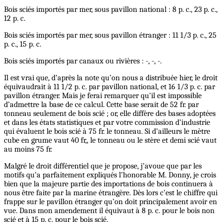
Bois sciés importés par mer, sous pavillon national : 8 p. c., 23 p. c.,
12 p. c.
Bois sciés importés par mer, sous pavillon étranger : 11 1/3 p. c., 25
p. c., 15 p. c.
Bois sciés importés par canaux ou rivières : -, -, -.
Il est vrai que, d’après la note qu’on nous a distribuée hier, le droit
équivaudrait à 11 1/2 p. c. par pavillon national, et 16 1/3 p. c. par
pavillon étranger. Mais je ferai remarquer qu’il est impossible
d’admettre la base de ce calcul. Cette base serait de 52 fr. par
tonneau seulement de bois scié ; or, elle diffère des bases adoptées
et dans les états statistiques et par votre commission d’industrie
qui évaluent le bois scié à 75 fr. le tonneau. Si d’ailleurs le mètre
cube en grume vaut 40 fr,, le tonneau ou le stère et demi scié vaut
au moins 75 fr.
Malgré le droit différentiel que je propose, j’avoue que par les
motifs qu’a parfaitement expliqués l’honorable M. Donny, je crois
bien que la majeure partie des importations de bois continuera à
nous être faite par la marine étrangère. Dès lors c’est le chiffre qui
frappe sur le pavillon étranger qu’on doit principalement avoir en
vue. Dans mon amendement il équivaut à 8 p. c. pour le bois non
scié et à 15 p. c. pour le bois scié.