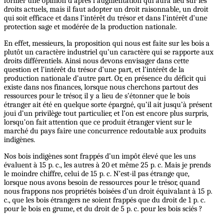
former une opinion d’après l’augmentation qui aura lieu sur les
droits actuels, mais il faut adopter un droit raisonnable, un droit
qui soit efficace et dans l’intérêt du trésor et dans l’intérêt d’une
protection sage et modérée de la production nationale.
En effet, messieurs, la proposition qui nous est faite sur les bois a
plutôt un caractère industriel qu’un caractère qui se rapporte aux
droits différentiels. Ainsi nous devons envisager dans cette
question et l’intérêt du trésor d’une part, et l’intérêt de la
production nationale d’autre part. Or, en présence du déficit qui
existe dans nos finances, lorsque nous cherchons partout des
ressources pour le trésor, il y a lieu de s’étonner que le bois
étranger ait été en quelque sorte épargné, qu’il ait jusqu’à présent
joui d’un privilège tout particulier, et l’on est encore plus surpris,
lorsqu’on fait attention que ce produit étranger vient sur le
marché du pays faire une concurrence redoutable aux produits
indigènes.
Nos bois indigènes sont frappés d’un impôt élevé que les uns
évaluent à 15 p. c., les autres à 20 et même 25 p. c. Mais je prends
le moindre chiffre, celui de 15 p. c. N’est-il pas étrange que,
lorsque nous avons besoin de ressources pour le trésor, quand
nous frappons nos propriétés boisées d’un droit équivalant à 15 p.
c., que les bois étrangers ne soient frappés que du droit de 1 p. c.
pour le bois en grume, et du droit de 5 p. c. pour les bois sciés ?