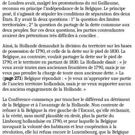
de Londres avait, malgré les protestations du roi Guillaume,
reconnu en principe l'indépendance de la Belgique. Le principe
posé, il s'agissait de stipuler les conditions de séparation des deux
États. Il y avait là deux questions : 1° la question des limites
territoriales ; 2° la question du partage de la dette commune aux
deux peuples. Sur ces deux questions, les parties contendantes
avaient des prétentions très difficiles à concilier. .
Ainsi, la Hollande demandait la division du territoire sur les bases
de possession de 1790, et celle de la dette sur le pied de 1830. La
Belgique, au contraire, voulait partager la dette sur le pied de
1790, et le territoire en partant de 1830. La Hollande disait : « Je
veux avoir toutes mes anciennes frontières de 1790, mais je ne
veux pas prendre la charge de toute mon ancienne dette. » La
(
page 271
) Belgique répondait : « Je veux m'approprier une partie
de l'ancien territoire hollandais, mais je ne veux supporter aucun
des anciens engagements de la Hollande. »
La Conférence commença par trancher le différend au détriment
de la Belgique et à l'avantage de la Hollande. Non contente de
refuser à là Belgique la rive gauche de l'Escaut, qu'elle réclamait,
à la vérité, sans motif plausible en droit, plus la partie du
Limbourg hollandaise en 1790, et pour laquelle la Belgique
invoquait la volonté des habitants et leur coopération à la
révolution, elle lui refusa encore le Luxembourg, que la Belgique