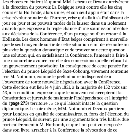
Les choses en étaient là quand MM. Lebeau et Devaux arrivèrent
à la direction du pouvoir. La Belgique avait contre elle les cinq
cours et la Hollande, alors unies, et son seul appui était dans la
crise révolutionnaire de l'Europe, crise qui allait s'affaiblissant de
jour en jour et ne pouvait tarder de la laisser, dans un isolement
anarchique, exposée à la triple chance d'une soumission absolue
aux décisions de la Conférence, d'un partage ou d'un retour à la
Hollande. Les deux hommes d'État belges comprirent à merveille
que le seul moyen de sortir de cette situation était de résoudre au
plus vite la question dynastique et de trouver sur cette question
une solution qui, en satisfaisant la Conférence, l'amenât à faire à
une monarchie avouée par elle des concessions qu'elle refusait à
un gouvernement provisoire. La conséquence de cette pensée fut
l'élection du prince Léopold de Saxe-Cobourg, vivement soutenue
par M. Nothomb, comme le préliminaire indispensable à
l'ouverture de toute nouvelle négociation avec la Conférence.
Cette élection eut lieu le 4 juin 1831, à la majorité de 152 voix sur
43, à la condition expresse « que le nouveau roi accepterait la
Constitution et jurerait de maintenir l'indépendance et l'intégrité
du (
page 273
) territoire ; » ce qui laissait intacte la question
diplomatique. Le soir même, MM. Nothomb et Devaux partirent
pour Londres en qualité de commissaires, et, forts de l'élection du
prince Léopold, ils surent, par une argumentation très habile, due
particulièrement à M. Nothomb, et que l'on peut voir exposée
dans son livre, arracher à la Conférence la révocation de ce