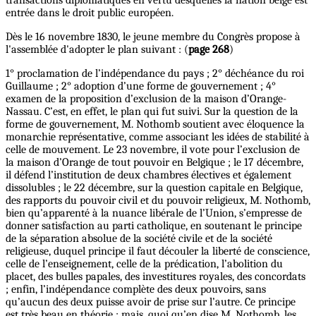
entrée dans le droit public européen.
Dès le 16 novembre 1830, le jeune membre du Congrès propose à
l'assemblée d'adopter le plan suivant : (
page 268
)
1° proclamation de l’indépendance du pays ; 2° déchéance du roi
Guillaume ; 2° adoption d’une forme de gouvernement ; 4°
examen de la proposition d’exclusion de la maison d’Orange-
Nassau. C’est, en effet, le plan qui fut suivi. Sur la question de la
forme de gouvernement, M. Nothomb soutient avec éloquence la
monarchie représentative, comme associant les idées de stabilité à
celle de mouvement. Le 23 novembre, il vote pour l’exclusion de
la maison d’Orange de tout pouvoir en Belgique ; le 17 décembre,
il défend l’institution de deux chambres électives et également
dissolubles ; le 22 décembre, sur la question capitale en Belgique,
des rapports du pouvoir civil et du pouvoir religieux, M. Nothomb,
bien qu’apparenté à la nuance libérale de l’Union, s’empresse de
donner satisfaction au parti catholique, en soutenant le principe
de la séparation absolue de la société civile et de la société
religieuse, duquel principe il faut découler la liberté de conscience,
celle de l’enseignement, celle de la prédication, l’abolition du
placet, des bulles papales, des investitures royales, des concordats
; enfin, l’indépendance complète des deux pouvoirs, sans
qu’aucun des deux puisse avoir de prise sur l’autre. Ce principe
est très beau en théorie ; mais, quoi qu’en dise M. Nothomb, les