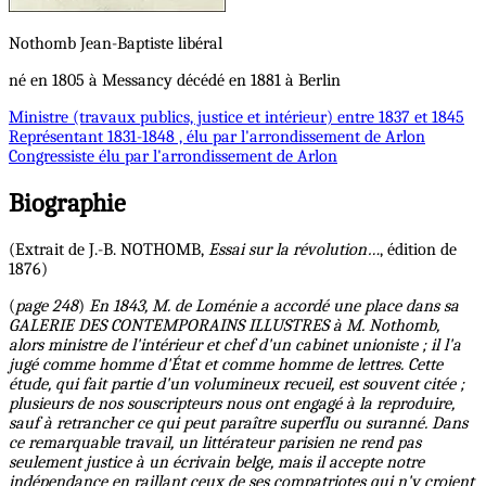
Nothomb
Jean-Baptiste
libéral
né en 1805 à Messancy décédé en 1881 à Berlin
Ministre
(travaux publics, justice et intérieur) entre 1837 et 1845
Représentant
1831-1848 , élu par l'arrondissement de Arlon
Congressiste
élu par l'arrondissement de Arlon
Biographie
(Extrait de J.-B. NOTHOMB,
Essai sur la révolution…
, édition de
1876)
(
page 248
)
En 1843, M. de Loménie a accordé une place dans sa
GALERIE DES CONTEMPORAINS ILLUSTRES à M. Nothomb,
alors ministre de l'intérieur et chef d'un cabinet unioniste ; il l'a
jugé comme homme d'État et comme homme de lettres. Cette
étude, qui fait partie d'un volumineux recueil, est souvent citée ;
plusieurs de nos souscripteurs nous ont engagé à la reproduire,
sauf à retrancher ce qui peut paraître superflu ou suranné. Dans
ce remarquable travail, un littérateur parisien ne rend pas
seulement justice à un écrivain belge, mais il accepte notre
indépendance en raillant ceux de ses compatriotes qui n'y croient