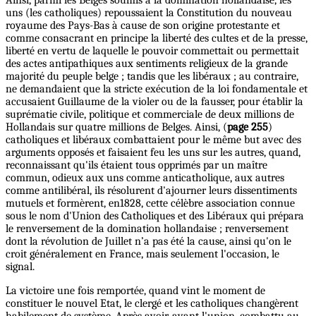
uns (les catholiques) repoussaient la Constitution du nouveau
royaume des Pays-Bas à cause de son origine protestante et
comme consacrant en principe la liberté des cultes et de la presse,
liberté en vertu de laquelle le pouvoir commettait ou permettait
des actes antipathiques aux sentiments religieux de la grande
majorité du peuple belge ; tandis que les libéraux ; au contraire,
ne demandaient que la stricte exécution de la loi fondamentale et
accusaient Guillaume de la violer ou de la fausser, pour établir la
suprématie civile, politique et commerciale de deux millions de
Hollandais sur quatre millions de Belges. Ainsi, (
page 255
)
catholiques et libéraux combattaient pour le même but avec des
arguments opposés et faisaient feu les uns sur les autres, quand,
reconnaissant qu'ils étaient tous opprimés par un maître
commun, odieux aux uns comme anticatholique, aux autres
comme antilibéral, ils résolurent d'ajourner leurs dissentiments
mutuels et formèrent, en1828, cette célèbre association connue
sous le nom d'Union des Catholiques et des Libéraux qui prépara
le renversement de la domination hollandaise ; renversement
dont la révolution de Juillet n’a pas été la cause, ainsi qu'on le
croit généralement en France, mais seulement l'occasion, le
signal.
La victoire une fois remportée, quand vint le moment de
constituer le nouvel Etat, le clergé et les catholiques changèrent
habilement de système. Après avoir, avant l'union, combattu au