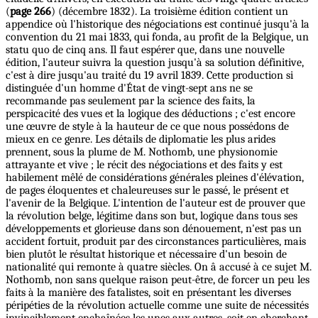
(
page 266
) (décembre 1832). La troisième édition contient un
appendice où l'historique des négociations est continué jusqu'à la
convention du 21 mai 1833, qui fonda, au profit de la Belgique, un
statu quo de cinq ans. Il faut espérer que, dans une nouvelle
édition, l'auteur suivra la question jusqu'à sa solution définitive,
c'est à dire jusqu'au traité du 19 avril 1839. Cette production si
distinguée d'un homme d'État de vingt-sept ans ne se
recommande pas seulement par la science des faits, la
perspicacité des vues et la logique des déductions ; c'est encore
une œuvre de style à la hauteur de ce que nous possédons de
mieux en ce genre. Les détails de diplomatie les plus arides
prennent, sous la plume de M. Nothomb, une physionomie
attrayante et vive ; le récit des négociations et des faits y est
habilement mêlé de considérations générales pleines d'élévation,
de pages éloquentes et chaleureuses sur le passé, le présent et
l'avenir de la Belgique. L'intention de l'auteur est de prouver que
la révolution belge, légitime dans son but, logique dans tous ses
développements et glorieuse dans son dénouement, n'est pas un
accident fortuit, produit par des circonstances particulières, mais
bien plutôt le résultat historique et nécessaire d'un besoin de
nationalité qui remonte à quatre siècles. On â accusé à ce sujet M.
Nothomb, non sans quelque raison peut-être, de forcer un peu les
faits à la manière des fatalistes, soit en présentant les diverses
péripéties de la révolution actuelle comme une suite de nécessités
invinciblement enchaînées les unes aux autres, soit en cherchant