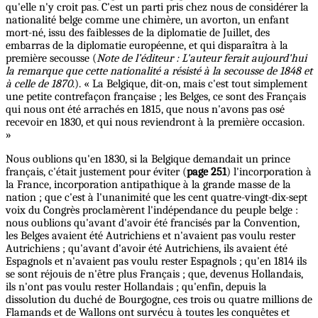
qu'elle n'y croit pas. C'est un parti pris chez nous de considérer la
nationalité belge comme une chimère, un avorton, un enfant
mort-né, issu des faiblesses de la diplomatie de Juillet, des
embarras de la diplomatie européenne, et qui disparaîtra à la
première secousse (
Note de l’éditeur : L'auteur ferait aujourd'hui
la remarque que cette nationalité a résisté à la secousse de 1848 et
à celle de 1870
.). « La Belgique, dit-on, mais c'est tout simplement
une petite contrefaçon française ; les Belges, ce sont des Français
qui nous ont été arrachés en 1815, que nous n'avons pas osé
recevoir en 1830, et qui nous reviendront à la première occasion.
»
Nous oublions qu'en 1830, si la Belgique demandait un prince
français, c'était justement pour éviter (
page 251
) l'incorporation à
la France, incorporation antipathique à la grande masse de la
nation ; que c'est à l'unanimité que les cent quatre-vingt-dix-sept
voix du Congrès proclamèrent l'indépendance du peuple belge :
nous oublions qu'avant d'avoir été francisés par la Convention,
les Belges avaient été Autrichiens et n'avaient pas voulu rester
Autrichiens ; qu'avant d'avoir été Autrichiens, ils avaient été
Espagnols et n'avaient pas voulu rester Espagnols ; qu'en 1814 ils
se sont réjouis de n'être plus Français ; que, devenus Hollandais,
ils n'ont pas voulu rester Hollandais ; qu'enfin, depuis la
dissolution du duché de Bourgogne, ces trois ou quatre millions de
Flamands et de Wallons ont survécu à toutes les conquêtes et