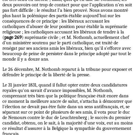
deux pouvoirs ont trop de contact pour que l’application n’en soit
pas fort difficile : le résultat l’a bien prouvé. Nous avons montré
plus haut la polémique des partis établie aujourd’hui sur les
conséquences de ce principe : les libéraux accusant les
catholiques d’abuser de leur position pour établir la suprématie
religieuse ; les catholiques accusant les libéraux de tendre à la
(
page 269
) suprématie civile ; et M. Nothomb, actuellement chef
d'un ministère soutenu par le parti catholique, est traité de
renégat par ses anciens amis les libéraux, bien qu'il s'efforce avec
beaucoup de peine de persister dans le principe adopté par tout le
monde il y a douze ans.
Le 26 décembre, M. Nothomb reparut à la tribune pour exposer et
défendre le principe de la liberté de la presse.
Le 31 janvier 1831, quand il fallut opter entre deux candidatures
royales qu'on savait d'avance impossibles, M. Nothomb,
comprenant très bien que la politique française était enore dans
ce moment la meilleure ancre de salut, s'attacha à démontrer que
l'élection ne devait pas être faite dans un sens antifrançais, et, se
séparant sur ce point de plusieurs de ses amis, il vota pour le duc
de Nemours contre le duc de Leuchtenberg ; le succès du premier
candidat, obtenu, on le sait, à la majorité d'une voix, eut au moins
ce résultat d'assurer à la Belgique la sympathie du gouvernement
français.