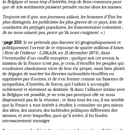
la Belgique et nous trop d'intérêts, trop de liens communs pour
que de tels sentiments puissent prendre racine dans les masses.
Toujours est-il que, nos journaux aidant, les hommes d'État les
plus distingués, les publicistes les plus graves de ce pays, loin de
combattre les préjugés populaires, les fomenteraient volontiers ;
ils ne nous aiment pas, parce qu'ils nous craignent. ».
)
(
page 253
) Je ne prétends pas discuter ici géographiquement et
politiquement l'avenir de ce royaume de quatre millions d'âmes
(
Note de l’éditeur : 5,336,634, au 31 décembre 1874
), dans
l'éventualité d'un conflit européen ; quelque soit cet avenir, la
mission de la France n'est pas, je crois, d'étouffer les peuples qui
voudraient absolument vivre de leur vie propre, mais bien plutôt
de dégager, de susciter les diverses nationalités étouffées ou
opprimées par d'autres, et de s'en former comme un faisceau de
sympathies, d'intérêts, de forces, qui l'aidera à accomplir
noblement et sûrement sa destinée. Si donc l'alliance intime avec
la Belgique est possible, je ne vois pas pourquoi elle ne nous
dispenserait pas de la réunion ; et dans tous les cas, il me semble
que la France a tout intérêt à étudier, à connaître un peu mieux
des idées, des mœurs, des habitudes politiques différentes des
siennes, et avec lesquelles, quoi qu'il arrive, il lui faudra
nécessairement transiger.