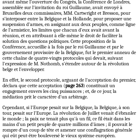
avant même l'ouverture du Congrès, la Conférence de Londres,
assemblée sur l'invitation du roi Guillaume, avait envoyé à
Bruxelles deux commissaires, MM. Cartwright et Bresson, pour
s'interposer entre la Belgique et la Hollande, pour proposer une
suspension d'armes, en assignant aux deux peuples, comme ligne
de l'armistice, les limites que chacun d'eux avait avant la
réunion, et en attribuant à elle-même le droit de faciliter la
solution des questions politiques. Cette proposition de la
Conférence, accueillie à la fois par le roi Guillaume et par le
gouvernement provisoire de la Belgique, fut le premier anneau de
cette chaîne de quatre-vingts protocoles qui devait, suivant
l'expression de M. Nothomb, s'étendre autour de la révolution
belge et l'envelopper.
En effet, le second protocole, arguant de l'acceptation du premier,
déclara que cette acceptation (
page 263
) constituait un
engagement envers les cinq puissances ; et, de ce jour, la
médiation prit le caractère d'un arbitrage.
Cependant, si l'Europe pesait sur la Belgique, la Belgique, à son
tour, pesait sur l'Europe. La révolution de Juillet venait d'ébranler
le monde ; la paix ne tenait plus qu'à un fil, ce fil était dans les
mains d'un petit peuple de quatre millions d'âmes ; il pouvait le
rompre d'un coup de tête et amener une conflagration générale
qui eût peut-être bouleversé le vieux système européen.