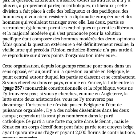
plus eu, à proprement parler, ni catholiques, ni libéraux ; cette
division a fait place à celle des belliqueux et des pacifiques, des
hommes qui voulaient résister à la diplomatie européenne et des
hommes qui voulaient transiger avec elle. Les deux. partis se
recrutaient également parmi les catholiques et parmi les libéraux,
et la majorité modérée qui s'est prononcée pour la solution
pacifique était composée des hommes modérés des deux. opinions.
Mais quand la question extérieure a été définitivement résolue, la
vieille lutte qui précéda l'Union catholico-libérale n'a pas tardé à
se reproduire sur divers points d'organisation intérieure...
Cette organisation, depuis longtemps résolue pour nous dans un
sens opposé, est aujourd'hui la question capitale en Belgique, le
point central autour duquel les partis se classent et se combattent.
Si vous cherchez dans ce pays, comme en France, la lutte entre la
(
page 257
) monarchie constitutionnelle et la république, vous ne
l'y trouverez pas ; si vous y cherchez, comme en Angleterre, la
lutte entre deux aristocraties, vous ne l'y trouverez pas
davantage. L'aristocratie n'existe pas en Belgique à l'état de
puissance organisée ; il y a des nobles disséminés dans les deux
camps ; cependant ils sont plus nombreux dans le parti
catholique. Ce parti a une forte majorité dans le Sénat ; mais le
Sénat est un corps électif dont peut faire partie tout citoyen belge
ayant quarante ans d'âge et payant 2,000 florins de contributions,
patente comprise.