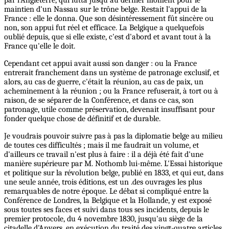
maintien d'un Nassau sur le trône belge. Restait l'appui de la
France : elle le donna. Que son désintéressement fût sincère ou
non, son appui fut réel et efficace. La Belgique a quelquefois
oublié depuis, que si elle existe, c'est d'abord et avant tout à la
France qu'elle le doit.
Cependant cet appui avait aussi son danger : ou la France
entrerait franchement dans un système de patronage exclusif, et
alors, au cas de guerre, c'était la réunion, au cas de paix, un
acheminement à la réunion ; ou la France refuserait, à tort ou à
raison, de se séparer de la Conférence, et dans ce cas, son
patronage, utile comme préservation, devenait insuffisant pour
fonder quelque chose de définitif et de durable.
Je voudrais pouvoir suivre pas à pas la diplomatie belge au milieu
de toutes ces difficultés ; mais il me faudrait un volume, et
d'ailleurs ce travail n'est plus à faire : il a déjà été fait d'une
manière supérieure par M. Nothomb lui-même. L'Essai historique
et politique sur la révolution belge, publié en 1833, et qui eut, dans
une seule année, trois éditions, est un .des ouvrages les plus
remarquables de notre époque. Le débat si compliqué entre la
Conférence de Londres, la Belgique et la Hollande, y est exposé
sous toutes ses faces et suivi dans tous ses incidents, depuis le
premier protocole, du 4 novembre 1830, jusqu'au siège de la
citadelle d'Anvers, en exécution du traité des vingt-quatre articles