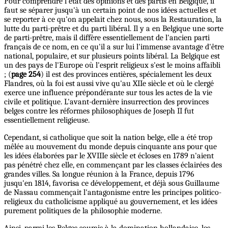
Pour comprendre l'état des opinions et des partis en Belgique, il
faut se séparer jusqu'à un certain point de nos idées actuelles et
se reporter à ce qu'on appelait chez nous, sous la Restauration, la
lutte du parti-prêtre et du parti libéral. Il y a en Belgique une sorte
de parti-prêtre, mais il diffère essentiellement de l'ancien parti
français de ce nom, en ce qu'il a sur lui l'immense avantage d'être
national, populaire, et sur plusieurs points libéral. La Belgique est
un des pays de l'Europe où l'esprit religieux s'est le moins affaibli
; (
page 254
) il est des provinces entières, spécialement les deux
Flandres, où la foi est aussi vive qu'au XIIe siècle et où le clergé
exerce une influence prépondérante sur tous les actes de la vie
civile et politique. L'avant-dernière insurrection des provinces
belges contre les réformes philosophiques de Joseph II fut
essentiellement religieuse.
Cependant, si catholique que soit la nation belge, elle a été trop
mêlée au mouvement du monde depuis cinquante ans pour que
les idées élaborées par le XVIIIe siècle et écloses en 1789 n'aient
pas pénétré chez elle, en commençant par les classes éclairées des
grandes villes. Sa longue réunion à la France, depuis 1796
jusqu'en 1814, favorisa ce développement, et déjà sous Guillaume
de Nassau commençait l'antagonisme entre les principes politico-
religieux du catholicisme appliqué au gouvernement, et les idées
purement politiques de la philosophie moderne.
Ainsi, parmi les Belges soumis à la domination hollandaise, les