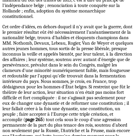
l'indépendance belge ; renonciation à toute conquête sur la
Hollande ; enfin, adoption du système monarchique
constitutionnel.
Cet ordre d'idées, en dehors duquel il n'y avait que la guerre, dont
le premier résultat eût été nécessairement l'anéantissement de la
nationalité belge, trouva d'habiles et éloquents champions dans
MM. Nothomb, Devaux, Lebeau, Rogier, Van de Weyer et quelques
autres jeunes hommes, tous sortis de la presse libérale, presque
inconnus la veille et appelés bientôt, par leur talent, à la direction
des affaires ; leur système, soutenu avec autant d'énergie que de
persévérance, prévalut dans le sein du Congrès, malgré les
clameurs d'une minorité numériquement faible, mais fougueuse
et redoutable par l'appui qu'elle trouvait dans la fermentation
intérieure du pays. Nous sommes, je crois, en France, trop
dédaigneux pour les hommes d'État belges. Si restreint que fût le
théâtre de leur action, leur situation n'en était pas moins fort
difficile et fort compliquée : il ne s'agissait pas seulement pour
eux de changer une dynastie et de reformer une constitution ; il
leur fallait créer à la fois une dynastie, une constitution, un
peuple ; faire accepter à l'Europe cette triple création, et
accomplir (
page 265
) tout cela sous le coup d'une agression
permanente de la part du plus tenace des rois, soutenu d'abord
non seulement par la Russie, l'Autriche et la Prusse, mais encore
par l'Angleterre, qui lutta jusqu'au dernier moment pour le