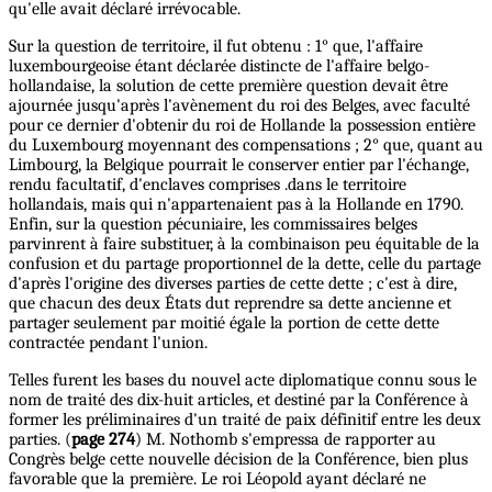
qu'elle avait déclaré irrévocable.
Sur la question de territoire, il fut obtenu : 1° que, l'affaire
luxembourgeoise étant déclarée distincte de l'affaire belgo-
hollandaise, la solution de cette première question devait être
ajournée jusqu'après l'avènement du roi des Belges, avec faculté
pour ce dernier d'obtenir du roi de Hollande la possession entière
du Luxembourg moyennant des compensations ; 2° que, quant au
Limbourg, la Belgique pourrait le conserver entier par l'échange,
rendu facultatif, d'enclaves comprises .dans le territoire
hollandais, mais qui n'appartenaient pas à la Hollande en 1790.
Enfin, sur la question pécuniaire, les commissaires belges
parvinrent à faire substituer, à la combinaison peu équitable de la
confusion et du partage proportionnel de la dette, celle du partage
d'après l'origine des diverses parties de cette dette ; c'est à dire,
que chacun des deux États dut reprendre sa dette ancienne et
partager seulement par moitié égale la portion de cette dette
contractée pendant l'union.
Telles furent les bases du nouvel acte diplomatique connu sous le
nom de traité des dix-huit articles, et destiné par la Conférence à
former les préliminaires d'un traité de paix définitif entre les deux
parties. (
page 274
) M. Nothomb s'empressa de rapporter au
Congrès belge cette nouvelle décision de la Conférence, bien plus
favorable que la première. Le roi Léopold ayant déclaré ne