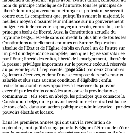
nom du principe catholique de l'autorité, tous les principes de
liberté dont un gouvernement étranger et protestant se servait
contre eux, ils comprirent que, puisqu'ils avaient la majorité, le
meilleur moyen d'assurer leur influence sur un gouvernement
indigène était de pouvoir s'appuyer, au besoin, contre lui, sur le
principe absolu de liberté. Aussi la Constitution actuelle du
royaume belge,... est-elle sans contredit la plus libre de toutes les
Constitutions actuellement connues en Europe. Séparation
absolue de l'État et de l'Église, établis en face l'un de l'autre sur
un pied d'indépendance complète, bien que l'Église soit salariée
par l'État ; liberté des cultes, liberté de l'enseignement, liberté de
la presse ; privilèges importants sur le pouvoir exécutif, réservés
au pouvoir législatif représenté. (
page 256
) par deux Chambres
également électives, et dont l'une se compose de représentants
salariés et élus sans aucune condition d'éligibilité ; enfin,
restrictions .nombreuses apportées à l'exercice du pouvoir
exécutif par les droits concédés aux conseils provinciaux et
communaux : tels sont, en abrégé, les principes que consacre la
Constitution belge, où le pouvoir héréditaire et central est borné
de tous côtés, dans son action politique et administrative ; par des
pouvoirs électifs et locaux.
Dans les premières années qui ont suivi la révolution de
septembre, tant qu'il s'est agi pour la Belgique d'.être ou de n'être
pas, la question extérieure a absorbé toutes les autres, et il n'y a