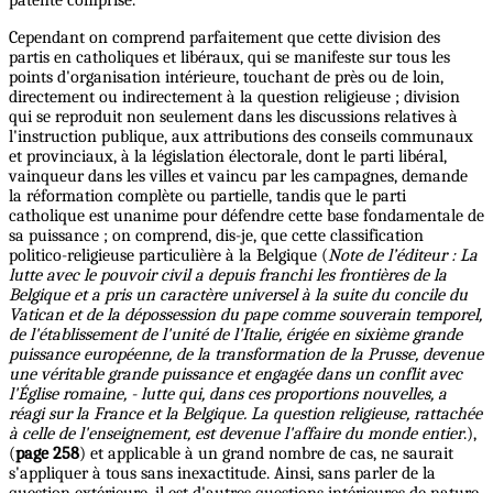
Cependant on comprend parfaitement que cette division des
partis en catholiques et libéraux, qui se manifeste sur tous les
points d'organisation intérieure, touchant de près ou de loin,
directement ou indirectement à la question religieuse ; division
qui se reproduit non seulement dans les discussions relatives à
l'instruction publique, aux attributions des conseils communaux
et provinciaux, à la législation électorale, dont le parti libéral,
vainqueur dans les villes et vaincu par les campagnes, demande
la réformation complète ou partielle, tandis que le parti
catholique est unanime pour défendre cette base fondamentale de
sa puissance ; on comprend, dis-je, que cette classification
politico-religieuse particulière à la Belgique (
Note de l’éditeur : La
lutte avec le pouvoir civil a depuis franchi les frontières de la
Belgique et a pris un caractère universel à la suite du concile du
Vatican et de la dépossession du pape comme souverain temporel,
de l'établissement de l'unité de l'Italie, érigée en sixième grande
puissance européenne, de la transformation de la Prusse, devenue
une véritable grande puissance et engagée dans un conflit avec
l'Église romaine, - lutte qui, dans ces proportions nouvelles, a
réagi sur la France et la Belgique. La question religieuse, rattachée
à celle de l'enseignement, est devenue l'affaire du monde entier
.),
(
page 258
) et applicable à un grand nombre de cas, ne saurait
s'appliquer à tous sans inexactitude. Ainsi, sans parler de la
question extérieure, il est d'autres questions intérieures de nature