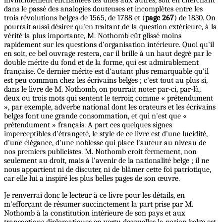
dans le passé des analogies douteuses et incomplètes entre les
trois révolutions belges de 1565, de 1788 et (
page 267
) de 1830. On
pourrait aussi désirer qu'en traitant de la question extérieure, à la
vérité la plus importante, M. Nothomb eût glissé moins
rapidement sur les questions d'organisation intérieure. Quoi qu'il
en soit, ce bel ouvrage restera, car il brille à un haut degré par le
double mérite du fond et de la forme, qui est admirablement
française. Ce dernier mérite est d'autant plus remarquable qu'il
est peu commun chez les écrivains belges ; c'est tout au plus si,
dans le livre de M. Nothomb, on pourrait noter par-ci, par-là,
deux ou trois mots qui sentent le terroir, comme « prétendument
», par exemple, adverbe national dont les orateurs et les écrivains
belges font une grande consommation, et qui n'est que «
prétendument » français. A part ces quelques signes
imperceptibles d'étrangeté, le style de ce livre est d'une lucidité,
d'une élégance, d'une noblesse qui place l'auteur au niveau de
nos premiers publicistes. M. Nothomb croit fermement, non
seulement au droit, mais à l'avenir de la nationalité belge ; il ne
nous appartient ni de discuter, ni de blâmer cette foi patriotique,
car elle lui a inspiré les plus belles pages de son œuvre.
Je renverrai donc le lecteur à ce livre pour les détails, en
m'efforçant de résumer succinctement la part prise par M.
Nothomb à la constitution intérieure de son pays et aux
transactions diplomatiques en vertu desquelles la nation belge est