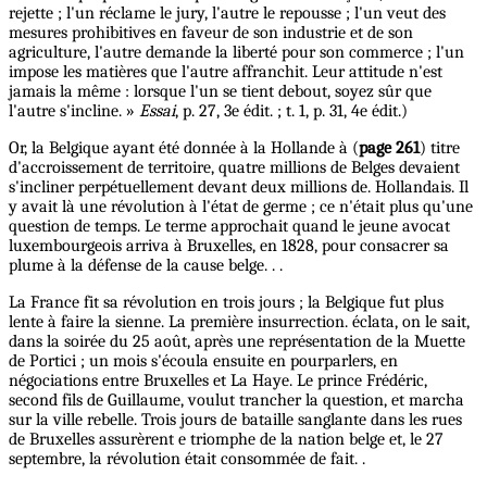
rejette ; l'un réclame le jury, l'autre le repousse ; l'un veut des
mesures prohibitives en faveur de son industrie et de son
agriculture, l'autre demande la liberté pour son commerce ; l'un
impose les matières que l'autre affranchit. Leur attitude n'est
jamais la même : lorsque l'un se tient debout, soyez sûr que
l'autre s'incline. »
Essai
, p. 27, 3e édit. ; t. 1, p. 31, 4e édit.)
Or, la Belgique ayant été donnée à la Hollande à (
page 261
) titre
d'accroissement de territoire, quatre millions de Belges devaient
s'incliner perpétuellement devant deux millions de. Hollandais. Il
y avait là une révolution à l'état de germe ; ce n'était plus qu'une
question de temps. Le terme approchait quand le jeune avocat
luxembourgeois arriva à Bruxelles, en 1828, pour consacrer sa
plume à la défense de la cause belge. . .
La France fit sa révolution en trois jours ; la Belgique fut plus
lente à faire la sienne. La première insurrection. éclata, on le sait,
dans la soirée du 25 août, après une représentation de la Muette
de Portici ; un mois s'écoula ensuite en pourparlers, en
négociations entre Bruxelles et La Haye. Le prince Frédéric,
second fils de Guillaume, voulut trancher la question, et marcha
sur la ville rebelle. Trois jours de bataille sanglante dans les rues
de Bruxelles assurèrent e triomphe de la nation belge et, le 27
septembre, la révolution était consommée de fait. .