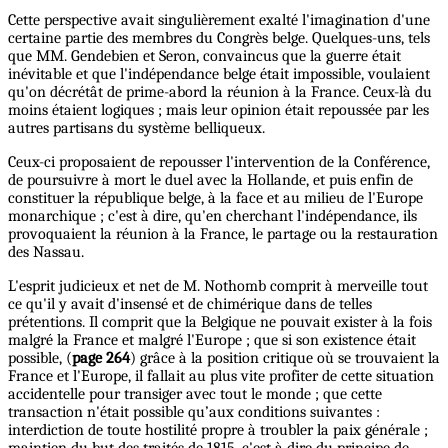
Cette perspective avait singulièrement exalté l'imagination d'une
certaine partie des membres du Congrès belge. Quelques-uns, tels
que MM. Gendebien et Seron, convaincus que la guerre était
inévitable et que l'indépendance belge était impossible, voulaient
qu'on décrétât de prime-abord la réunion à la France. Ceux-là du
moins étaient logiques ; mais leur opinion était repoussée par les
autres partisans du système belliqueux.
Ceux-ci proposaient de repousser l'intervention de la Conférence,
de poursuivre à mort le duel avec la Hollande, et puis enfin de
constituer la république belge, à la face et au milieu de l'Europe
monarchique ; c'est à dire, qu'en cherchant l'indépendance, ils
provoquaient la réunion à la France, le partage ou la restauration
des Nassau.
L'esprit judicieux et net de M. Nothomb comprit à merveille tout
ce qu'il y avait d'insensé et de chimérique dans de telles
prétentions. Il comprit que la Belgique ne pouvait exister à la fois
malgré la France et malgré l'Europe ; que si son existence était
possible, (
page 264
) grâce à la position critique où se trouvaient la
France et l'Europe, il fallait au plus vite profiter de cette situation
accidentelle pour transiger avec tout le monde ; que cette
transaction n'était possible qu’aux conditions suivantes :
interdiction de toute hostilité propre à troubler la paix générale ;
maintien du but des traités de 1815, c'est à dire du principe de