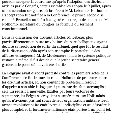
pouvoir accepter la couronne qu'après l'adoption des dix-huit
articles par le Congrès, cette assemblée les adopta le 9 juillet, après
une discussion orageuse, où brillèrent MM. Lebeau et Nothomb.
L'acceptation fut notifiée à la Conférence, le prince Léopold se
rendit à Bruxelles où il fut inauguré roi, et reçut des mains de M.
Nothomb, secrétaire du Congrès, la formule du serment
constitutionnel.
Dans la discussion des dix-huit articles, M. Lebeau, plus
particulièrement en butte aux haines du parti belliqueux, ayant
déclaré sa résolution de sortir du cabinet, quel que fût le résultat
de la discussion, céda après son triomphe le portefeuille des
affaires étrangères à M. de Muelenaere ; mais le système politique
restant le même, il fut décidé que le jeune secrétaire général
garderait le poste où il avait été si utile.
La Belgique avait d'abord protesté contre les premiers actes de la
Conférence ; ce fut le tour du roi de Hollande de protester contre
les dix-huit articles, et, non content de protester, il résolut
d'appeler à son aide la logique si puissante des faits accomplis ;
cela lui réussit à merveille. Exaltés par leurs victoires de
septembre, les Belges se croyaient si supérieurs aux Hollandais,
qu'ils n'avaient pris nul souci de leur organisation militaire. Leur
armée révolutionnaire était livrée à l'indiscipline et au désordre le
plus complet, et la forfanterie nationale était portée à un point tel,