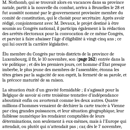
M. Nothomb, qui se trouvait alors en vacances dans sa province
natale, partit à la nouvelle du combat, arriva à Bruxelles le 28 et
fut aussitôt nommé par le gouvernement provisoire membre du
comité de constitution, qui le choisit pour secrétaire. Après avoir
rédigé, conjointement avec M. Devaux, le projet destiné à être
soumis au Congrès national, il participa également à la rédaction
des arrêtés électoraux pour la convocation de ce même Congrès,
et parvint à faire abaisser l'âge d'éligibilité à vingt-cinq ans ; ce
qui lui ouvrit la carrière législative.
Élu membre du Congrès par trois districts de la province de
Luxembourg, il fit, le 10 novembre, son (
page 262
) entrée dans la
vie politique ; et dès les premiers jours, cet homme d'État presque
imberbe, le plus jeune des membres de l'assemblée, étonna les
têtes grises par la sagacité de son esprit, la fermeté de sa parole, et
la précoce maturité de sa raison.
La situation était d'un gravité formidable ; il s'agissait pour la
Belgique de savoir si cette troisième tentative d'indépendance
aboutirait enfin ou avorterait comme les deux autres. Quatre
millions d'hommes venaient de déchirer la carte tracée à Vienne
par cinq grandes puissances, et leur situation géographique, leur
faiblesse numérique les rendaient comptables de leurs
déterminations, non seulement à eux-mêmes, mais à l'Europe qui
attendait, ou plutôt qui n'attendait pas ; car, dès le 7 novembre,