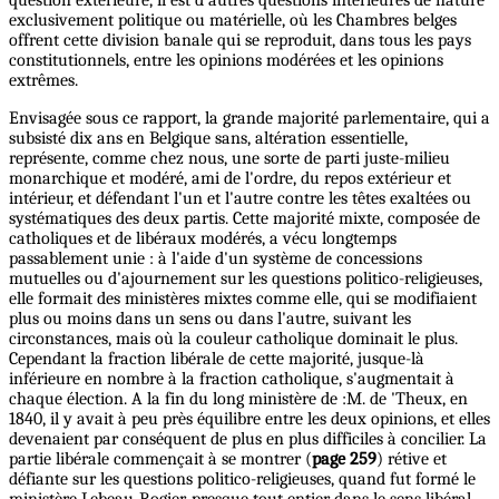
exclusivement politique ou matérielle, où les Chambres belges
offrent cette division banale qui se reproduit, dans tous les pays
constitutionnels, entre les opinions modérées et les opinions
extrêmes.
Envisagée sous ce rapport, la grande majorité parlementaire, qui a
subsisté dix ans en Belgique sans, altération essentielle,
représente, comme chez nous, une sorte de parti juste-milieu
monarchique et modéré, ami de l'ordre, du repos extérieur et
intérieur, et défendant l'un et l'autre contre les têtes exaltées ou
systématiques des deux partis. Cette majorité mixte, composée de
catholiques et de libéraux modérés, a vécu longtemps
passablement unie : à l'aide d'un système de concessions
mutuelles ou d'ajournement sur les questions politico-religieuses,
elle formait des ministères mixtes comme elle, qui se modifiaient
plus ou moins dans un sens ou dans l'autre, suivant les
circonstances, mais où la couleur catholique dominait le plus.
Cependant la fraction libérale de cette majorité, jusque-là
inférieure en nombre à la fraction catholique, s'augmentait à
chaque élection. A la fin du long ministère de :M. de 'Theux, en
1840, il y avait à peu près équilibre entre les deux opinions, et elles
devenaient par conséquent de plus en plus difficiles à concilier. La
partie libérale commençait à se montrer (
page 259
) rétive et
défiante sur les questions politico-religieuses, quand fut formé le
ministère Lebeau-Rogier, presque tout entier dans le sens libéral