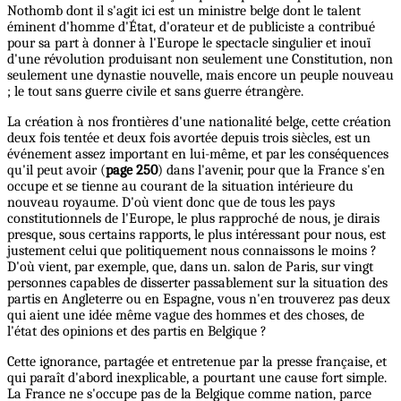
Nothomb dont il s'agit ici est un ministre belge dont le talent
éminent d'homme d'État, d'orateur et de publiciste a contribué
pour sa part à donner à l'Europe le spectacle singulier et inouï
d'une révolution produisant non seulement une Constitution, non
seulement une dynastie nouvelle, mais encore un peuple nouveau
; le tout sans guerre civile et sans guerre étrangère.
La création à nos frontières d'une nationalité belge, cette création
deux fois tentée et deux fois avortée depuis trois siècles, est un
événement assez important en lui-même, et par les conséquences
qu'il peut avoir (
page 250
) dans l'avenir, pour que la France s'en
occupe et se tienne au courant de la situation intérieure du
nouveau royaume. D'où vient donc que de tous les pays
constitutionnels de l'Europe, le plus rapproché de nous, je dirais
presque, sous certains rapports, le plus intéressant pour nous, est
justement celui que politiquement nous connaissons le moins ?
D'où vient, par exemple, que, dans un. salon de Paris, sur vingt
personnes capables de disserter passablement sur la situation des
partis en Angleterre ou en Espagne, vous n'en trouverez pas deux
qui aient une idée même vague des hommes et des choses, de
l'état des opinions et des partis en Belgique ?
Cette ignorance, partagée et entretenue par la presse française, et
qui paraît d'abord inexplicable, a pourtant une cause fort simple.
La France ne s'occupe pas de la Belgique comme nation, parce