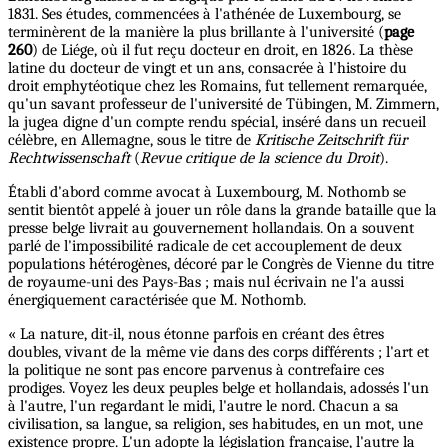
1831. Ses études, commencées à l'athénée de Luxembourg, se
terminèrent de la manière la plus brillante à l'université (
page
260
) de Liége, où il fut reçu docteur en droit, en 1826. La thèse
latine du docteur de vingt et un ans, consacrée à l'histoire du
droit emphytéotique chez les Romains, fut tellement remarquée,
qu'un savant professeur de l'université de Tübingen, M. Zimmern,
la jugea digne d'un compte rendu spécial, inséré dans un recueil
célèbre, en Allemagne, sous le titre de
Kritische Zeitschrift für
Rechtwissenschaft
(
Revue critique de la science du Droit
).
Établi d'abord comme avocat à Luxembourg, M. Nothomb se
sentit bientôt appelé à jouer un rôle dans la grande bataille que la
presse belge livrait au gouvernement hollandais. On a souvent
parlé de l'impossibilité radicale de cet accouplement de deux
populations hétérogènes, décoré par le Congrès de Vienne du titre
de royaume-uni des Pays-Bas ; mais nul écrivain ne l'a aussi
énergiquement caractérisée que M. Nothomb.
« La nature, dit-il, nous étonne parfois en créant des êtres
doubles, vivant de la même vie dans des corps différents ; l'art et
la politique ne sont pas encore parvenus à contrefaire ces
prodiges. Voyez les deux peuples belge et hollandais, adossés l'un
à l'autre, l'un regardant le midi, l'autre le nord. Chacun a sa
civilisation, sa langue, sa religion, ses habitudes, en un mot, une
existence propre. L'un adopte la législation française, l'autre la