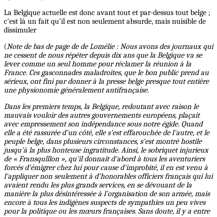
La Belgique actuelle est donc avant tout et par-dessus tout belge ;
c'est là un fait qu'il est non seulement absurde, mais nuisible de
dissimuler
(
Note de bas de page de de Lomélie : Nous avons des journaux qui
ne cessent de nous répéter depuis dix ans que la Belgique va se
lever comme un seul homme pour réclamer la réunion à la
France. Ces gasconnades maladroites, que le bon public prend au
sérieux, ont fini par donner à la presse belge presque tout entière
une physionomie généralement antifrançaise
.
Dans les premiers temps, la Belgique, redoutant avec raison le
mauvais vouloir des autres gouvernements européens, plaçait
avec empressement son indépendance sous notre égide. Quand
elle a été rassurée d'un côté, elle s'est effarouchée de l'autre, et le
peuple belge, dans plusieurs circonstances, s'est montré hostile
jusqu'à la plus honteuse ingratitude. Ainsi, le sobriquet injurieux
de « Fransqulllon », qu'il donnait d'abord à tous les aventuriers
forcés d'émigrer chez lui pour cause d'improbité, il en est venu à
l'appliquer non seulement à d'honorables officiers français qui lui
avaient rendu les plus grands services, en se dévouant de la
manière la plus désintéressée à l'organisation de son armée, mais
encore à tous les indigènes suspects de sympathies un peu vives
pour la politique ou les mœurs françaises. Sans doute, il y a entre