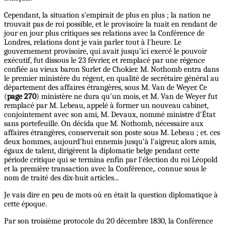
Cependant, la situation s'empirait de plus en plus ; la nation ne
trouvait pas de roi possible, et le provisoire la tuait en rendant de
jour en jour plus critiques ses relations avec la Conférence de
Londres, relations dont je vais parler tout à l'heure. Le
gouvernement provisoire, qui avait jusqu'ici exercé le pouvoir
exécutif, fut dissous le 23 février, et remplacé par une régence
confiée au vieux baron Surlet de Chokier. M. Nothomb entra dans
le premier ministère du régent, en qualité de secrétaire général au
département des affaires étrangères, sous M. Van de Weyer. Ce
(
page 270
) ministère ne dura qu'un mois, et M. Van de Weyer fut
remplacé par M. Lebeau, appelé à former un nouveau cabinet,
conjointement avec son ami, M. Devaux, nommé ministre d'État
sans portefeuille. On décida que M. Nothomb, nécessaire aux
affaires étrangères, conserverait son poste sous M. Lebeau ; et. ces
deux hommes, aujourd'hui ennemis jusqu'à l'aigreur, alors amis,
égaux de talent, dirigèrent la diplomatie belge pendant cette
période critique qui se termina enfin par l'élection du roi Léopold
et la première transaction avec la Conférence,. connue sous le
nom de traité des dix-huit articles...
Je vais dire en peu de mots où en était la question diplomatique à
cette époque.
Par son troisième protocole du 20 décembre 1830, la Conférence