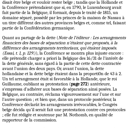
disait être belge et vouloir rester belge ; tandis que la Hollande et
la Conférence prétendaient que si, en 1790, le Luxembourg avait
fait partie de la Belgique, il formait, depuis le traité de 1815, un
domaine séparé, possédé par les princes de la maison de Nassau à
un titre différent des autres provinces belges et, comme tel, faisant
partie de la Confédération germanique.
Quant au partage de la dette (
Note de l’éditeur : Les arrangements
financiers des bases de séparation n'étaient que proposés, à la
différence des arrangements territoriaux, qui étaient imposés.
(Essai, t. 1, p. 129
.)), la Conférence se montra plus injuste encore :
elle prétendit charger a priori la Belgique des 16/31 de l'intérêt de
la dette générale, sans égard à la partie de cette dette contractée
avant l'union des deux pays. Or, avant l'union, la dette
hollandaise et la dette belge étaient dans la proporti0n de 43 à 2.
Un tel arrangement était si favorable à la Hollande, que le roi
Guillaume, oubliant sa protestation (
page 272
) antérieure,
s'empressa d'adhérer aux bases de séparation ainsi posées. La
Belgique, au contraire, réclama vigoureusement sur l'une et sur
l'autre question ; et bien que, dans un protocole postérieur, la
Conférence déclarât les arrangements irrévocables, le Congrès
belge décida qu'il serait fait une protestation contre ces protocoles
; elle fut rédigée et soutenue par M. Nothomb, en qualité de
rapporteur de la commission.