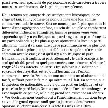
passé avec leur spécialité de physionomie et de caractère à travers
toutes les combinaisons de la politique européenne.
Nous tenons peu compte de ces antécédents historiques,
notre
siège est fait
, et l'hypothèse de non-viabilité une fois admise
comme certitude, le nouvel État ne nous apparaît plus que sous la
forme d'une agrégation confuse, au sein de laquelle se combattent
différentes influences étrangères. Ainsi, le premier venu vous
apprendra qu'il y a en Belgique un parti anglais, un parti français,
un parti hollandais ; les plus sagaces ajoutent à la liste un parti
allemand ; mais il va sans dire que le parti français est le plus fort.
Cette division a priori n'a qu'un défaut : c'est qu'elle n'a rien de
commun avec le vrai ; c'est qu'il n'y a en Belgique ni parti
français, ni parti anglais, ni parti allemand ; le parti orangiste, le
seul qui ait dû, pendant quelques années, une existence sérieuse à
(
page 252
) des intérêts industriels froissés par la dissolution du
royaume des Pays-Bas, est aujourd'hui annulé ; l'union
commerciale avec la France, ou tout au moins un abaissement de
tarifs, suffirait pour le faire disparaître tout à fait. En somme, sur
la question de nationalité, il n'y a qu'un parti en Belgique ; et ce
parti, c'est le parti belge. On n'a pas d'idée de l'ardeur ombrageuse
avec laquelle ce peuple, né d'hier, prend son existence au sérieux.
« Vos doctrines nous conduiront à l'anéantissement du nom belge
; » voilà le grand épouvantail que les journaux des diverses
opinions se jettent sans cesse à la tête les uns aux autres... .