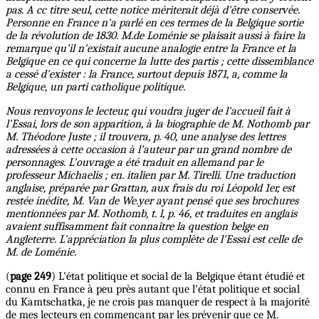
pas. A cc titre seul, cette notice mériterait déjà d'être conservée.
Personne en France n'a parlé en ces termes de la Belgique sortie
de la révolution de 1830. M.de Loménie se plaisait aussi à faire la
remarque qu'il n'existait aucune analogie entre la France et la
Belgique en ce qui concerne la lutte des partis ; cette dissemblance
a cessé d'exister : la France, surtout depuis 1871, a, comme la
Belgique, un parti catholique politique.
Nous renvoyons le lecteur, qui voudra juger de l'accueil fait à
l'Essai, lors de son apparition, à la biographie de M. Nothomb par
M. Théodore Juste ; il trouvera, p. 40, une analyse des lettres
adressées à cette occasion à l'auteur par un grand nombre de
personnages. L'ouvrage a été traduit en allemand par le
professeur Michaelis ; en. italien par M. Tirelli. Une traduction
anglaise, préparée par Grattan, aux frais du roi Léopold 1er, est
restée inédite, M. Van de We.yer ayant pensé que ses brochures
mentionnées par M. Nothomb, t. l, p. 46, et traduites en anglais
avaient suffisamment fait connaître la question belge en
Angleterre. L'appréciation la plus complète de l'Essai est celle de
M. de Loménie.
(
page 249
) L'état politique et social de la Belgique étant étudié et
connu en France à peu près autant que l'état politique et social
du Kamtschatka, je ne crois pas manquer de respect à la majorité
de mes lecteurs en commençant par les prévenir que ce M.