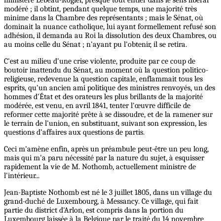
modéré ; il obtint, pendant quelque temps, une majorité très
minime dans la Chambre des représentants ; mais le Sénat, où
dominait la nuance catholique, lui ayant formellement refusé son
adhésion, il demanda au Roi la dissolution des deux Chambres, ou
au moins celle du Sénat ; n'ayant pu l'obtenir, il se retira.
C'est au milieu d'une crise violente, produite par ce coup de
boutoir inattendu du Sénat, au moment où la question politico-
religieuse, redevenue la question capitale, enflammait tous les
esprits, qu'un ancien ami politique des ministres renvoyés, un des
hommes d'État et des orateurs les plus brillants de la majorité
modérée, est venu, en avril 1841, tenter l'œuvre difficile de
reformer cette majorité prête à se dissoudre, et de la ramener sur
le terrain de l'union, en substituant, suivant son expression, les
questions d'affaires aux questions de partis.
Ceci m'amène enfin, après un préambule peut-être un peu long,
mais qui m'a paru nécessité par la nature du sujet, à esquisser
rapidement la vie de M. Nothomb, actuellement ministre de
l'intérieur...
Jean-Baptiste Nothomb est né le 3 juillet 1805, dans un village du
grand-duché de Luxembourg, à Messancy. Ce village, qui fait
partie du district d'Arlon, est compris dans la portion du
Luxembourg laissée à la Belgique par le traité du 14 novembre