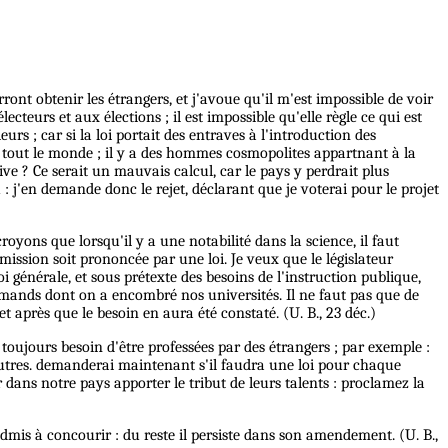
ront obtenir les étrangers, et j'avoue qu'il m'est impossible de voir
lecteurs et aux élections ; il est impossible qu'elle règle ce qui est
urs ; car si la loi portait des entraves à l'introduction des
 à tout le monde ; il y a des hommes cosmopolites appartnant à la
tive ? Ce serait un mauvais calcul, car le pays y perdrait plus
: j'en demande donc le rejet, déclarant que je voterai pour le projet
oyons que lorsqu'il y a une notabilité dans la science, il faut
mission soit prononcée par une loi. Je veux que le législateur
oi générale, et sous prétexte des besoins de l'instruction publique,
emands dont on a encombré nos universités. Il ne faut pas que de
t après que le besoin en aura été constaté. (U. B., 23 déc.)
t toujours besoin d'être professées par des étrangers ; par exemple :
utres.
demanderai
maintenant s'il faudra une loi pour chaque
 dans notre pays apporter le tribut de leurs talents : proclamez la
admis à concourir : du reste il persiste dans son amendement. (U. B.,