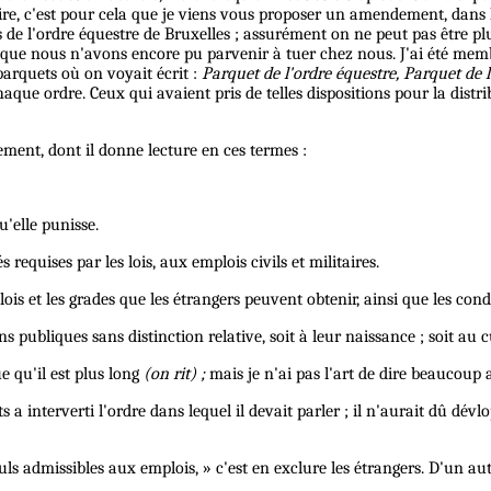
 dire, c'est pour cela que je viens vous proposer un amendement, dans 
de l'ordre équestre de Bruxelles ; assurément on ne peut pas être pl
et que nous n'avons encore pu parvenir à tuer chez nous. J'ai été memb
 parquets où on voyait écrit :
Parquet de l'ordre équestre, Parquet de l
chaque ordre. Ceux qui avaient pris de telles dispositions pour la distr
ement, dont il donne lecture en ces termes :
u'elle punisse.
s requises par les lois, aux emplois civils et militaires.
s et les grades que les étrangers peuvent obtenir, ainsi que les condit
s publiques sans distinction relative, soit à leur naissance ; soit au cu
e qu'il est plus long
(on rit) ;
mais je n'ai pas l'art de dire beaucoup a
 a interverti l'ordre dans lequel il devait parler ; il n'aurait dû dé
uls admissibles aux emplois, » c'est en exclure les étrangers. D'un au