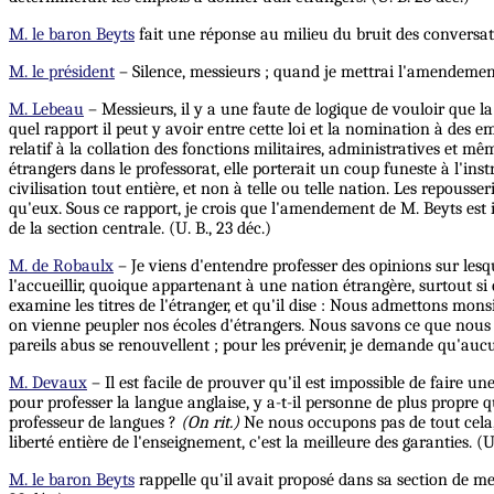
M. le baron Beyts
fait une réponse au milieu du bruit des conversatio
M. le président
– Silence, messieurs ; quand je mettrai l'amendement
M. Lebeau
– Messieurs, il y a une faute de logique de vouloir que la
quel rapport il peut y avoir entre cette loi et la nomination à des empl
relatif à la collation des fonctions militaires, administratives et mêm
étrangers dans le professorat, elle porterait un coup funeste à l'in
civilisation tout entière, et non à telle ou telle nation. Les repouss
qu'eux. Sous ce rapport, je crois que l'amendement de M. Beyts est i
de la section centrale. (U. B., 23 déc.)
M. de Robaulx
– Je viens d'entendre professer des opinions sur lesqu
l'accueillir, quoique appartenant à une nation étrangère, surtout si
examine les titres de l'étranger, et qu'il dise : Nous admettons monsi
on vienne peupler nos écoles d'étrangers. Nous savons ce que nous d
pareils abus se renouvellent ; pour les prévenir, je demande qu'aucun
M. Devaux
– Il est facile de prouver qu'il est impossible de faire u
pour professer la langue anglaise, y a-t-il personne de plus propre 
professeur de langues ?
(On rit.)
Ne nous occupons pas de tout cela, 
liberté entière de l'enseignement, c'est la meilleure des garanties. (U.
M. le baron Beyts
rappelle qu'il avait proposé dans sa section de me