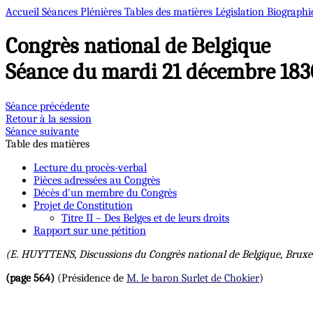
Accueil
Séances Plénières
Tables des matières
Législation
Biographi
Congrès national de Belgique
Séance du mardi 21 décembre 183
Séance précédente
Retour à la session
Séance suivante
Table des matières
Lecture du procès-verbal
Pièces adressées au Congrès
Décès d'un membre du Congrès
Projet de Constitution
Titre II – Des Belges et de leurs droits
Rapport sur une pétition
(E. HUYTTENS, Discussions du Congrès national de Belgique, Bruxell
(page 564)
(Présidence de
M. le baron Surlet de Chokier
)