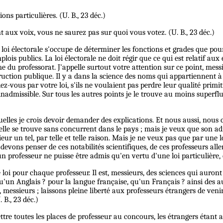
ns particulières. (U. B., 23 déc.)
 aux voix, vous ne saurez pas sur quoi vous votez. (U. B., 23 déc.)
 loi électorale s'occupe de déterminer les fonctions et grades que pour
ois publics. La loi électorale ne doit régir que ce qui est relatif aux é
e du professorat. J'appelle surtout votre attention sur ce point, messie
struction publique. Il y a dans la science des noms qui appartiennent
eriez-vous par
votre
loi, s'ils ne voulaient pas perdre leur qualité primi
nadmissible. Sur tous les autres points je le trouve au moins superflu 
elles je crois devoir demander des explications. Et nous aussi, nous cr
 elle se trouve sans concurrent dans le pays ; mais je veux que son ad
eur un tel, par telle et telle raison. Mais je ne veux pas que par une l
evons penser de ces notabilités scientifiques, de
ces
professeurs all
 professeur ne puisse être admis qu'en vertu d'une loi particulière, e
ne loi pour chaque professeur. Il est, messieurs, des sciences qui auron
qu'un Anglais ? pour la langue française, qu'un Français ? ainsi des a
messieurs ; laissons pleine liberté aux professeurs étrangers de venir
 B., 23 déc.)
ttre toutes les places de professeur au concours, les étrangers étant 