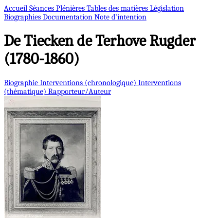
Accueil
Séances Plénières
Tables des matières
Législation
Biographies
Documentation
Note d’intention
De Tiecken de Terhove
Rugder
(1780-1860)
Biographie
Interventions (chronologique)
Interventions
(thématique)
Rapporteur/Auteur