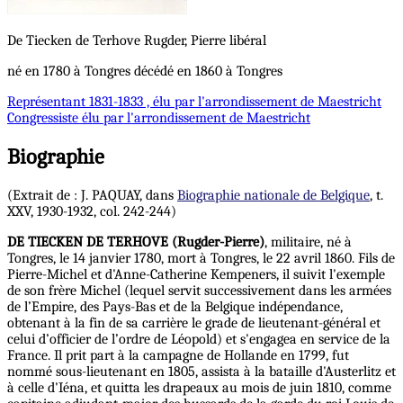
De Tiecken de Terhove
Rugder, Pierre
libéral
né en 1780 à Tongres décédé en 1860 à Tongres
Représentant
1831-1833 , élu par l'arrondissement de Maestricht
Congressiste
élu par l'arrondissement de Maestricht
Biographie
(Extrait de : J. PAQUAY, dans
Biographie nationale de Belgique
, t.
XXV, 1930-1932, col. 242-244)
DE TIECKEN DE TERHOVE (Rugder-Pierre)
, militaire, né à
Tongres, le 14 janvier 1780, mort à Tongres, le 22 avril 1860. Fils de
Pierre-Michel et d'Anne-Catherine Kempeners, il suivit l'exemple
de son frère Michel (lequel servit successivement dans les armées
de l’Empire, des Pays-Bas et de la Belgique indépendance,
obtenant à la fin de sa carrière le grade de lieutenant-général et
celui d’officier de l’ordre de Léopold) et s'engagea en service de la
France. Il prit part à la campagne de Hollande en 1799, fut
nommé sous-lieutenant en 1805, assista à la bataille d'Austerlitz et
à celle d'Iéna, et quitta les drapeaux au mois de juin 1810, comme