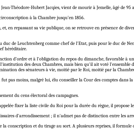
, Jean-Théodore-Hubert Jacqies, vient de mourir à Jemelle, âgé de 95 
 circonscription à la Chambre jusqu’en 1856.
 et, en repassant sa vie publique, on se retrouve en présence de dive
u duc de Leuchtenberg comme chef de l'Etat, puis pour le duc de Nem
f héréditaire.
stinction d’ordre et à l'obligation du repos du dimanche, favorable à u
l'institution des deux Chambres, mais bien qu'il ait voté l'ensemble de
mination des sénateurs à vie, moitié par le Roi, moitié par la Chambre
 fut pas moins, malgré lui, élu conseiller la Cour des comptes dans la 
issement du cens électoral des campagnes.
pelée fixer la liste civile du Roi pour la durée du règne, il propose le
mmissaires d'arrondissement ; il n'admet pas de distinction entre les ar
e la conscription et du tirage au sort. A plusieurs reprises, il formule