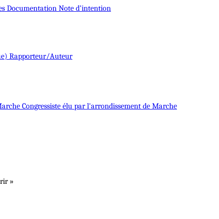
es
Documentation
Note d’intention
ue)
Rapporteur/Auteur
 Marche
Congressiste
élu par l'arrondissement de Marche
rir »