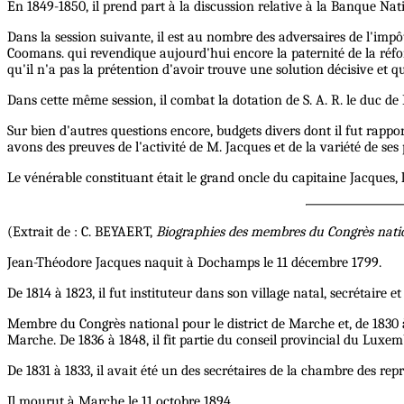
En 1849-1850, il prend part à la discussion relative à la Banque Nati
Dans la session suivante, il est au nombre des adversaires de l'impô
Coomans. qui revendique aujourd'hui encore la paternité de la réform
qu'il n'a pas la prétention d'avoir trouve une solution décisive et 
Dans cette même session, il combat la dotation de S. A. R. le duc de B
Sur bien d'autres questions encore, budgets divers dont il fut rappor
avons des preuves de l'activité de M. Jacques et de la variété de ses
Le vénérable constituant était le grand oncle du capitaine Jacques, 
(Extrait de : C. BEYAERT,
Biographies des membres du Congrès nati
Jean-Théodore Jacques naquit à Dochamps le 11 décembre 1799.
De 1814 à 1823, il fut instituteur dans son village natal, secrétai
Membre du Congrès national pour le district de Marche et, de 1830 
Marche. De 1836 à 1848, il fit partie du conseil provincial du Luxe
De 1831 à 1833, il avait été un des secrétaires de la chambre des rep
Il mourut à Marche le 11 octobre 1894.