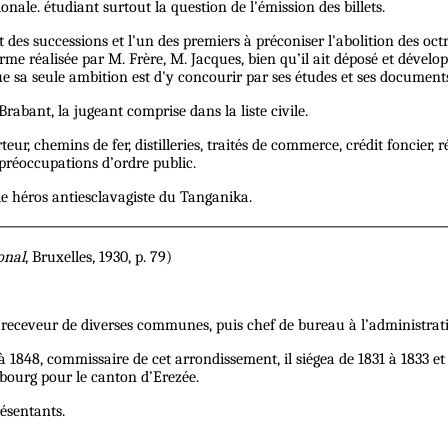
onale. étudiant surtout la question de l'émission des billets.
t des successions et l'un des premiers à préconiser l'abolition des o
e réalisée par M. Frère, M. Jacques, bien qu’il ait déposé et développ
que sa seule ambition est d'y concourir par ses études et ses document
rabant, la jugeant comprise dans la liste civile.
teur, chemins de fer, distilleries, traités de commerce, crédit foncier
 préoccupations d’ordre public.
le héros antiesclavagiste du Tanganika.
onal
, Bruxelles, 1930, p. 79)
re et receveur de diverses communes, puis chef de bureau à l’administr
à 1848, commissaire de cet arrondissement, il siégea de 1831 à 1833 
mbourg pour le canton d’Erezée.
résentants.