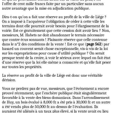
l'offre de cent mille francs faite par un particulier sans aucun
autre avantage que la mise en adjudication publique.
Dira-t-on qu'on a fait une réserve au profit de la ville de Liège ?
On a imposé à l'acquéreur l'obligation de céder à cette ville les
terrains dont elle pourrait avoir besoin pour l'élargissement de la
voirie. Est-ce gratuitement que cette cession doit avoir lieu ? Non,
messieurs, M. Habets ne doit abandonner le terrain nécessaire
que contre écus sonnants ! Plaisante réserve que celle contenue
dans le n°2 des conditions de la vente ! Est-ce que (
page 562
) par
hasard un couvent serait chose exceptionnelle, vis-à-vis de la loi
sur les expropriations pour cause d'utilité publique ? On serait
presque tenté de la croire, à voir le sérieux avec lequel on fait état
d'une réserve que la loi elle-même a consacrée et qu'elle fait peser
sur toutes les propriétés.
La réserve au profit de la ville de Liège est donc une véritable
dérision.
Vous ne perdrez pas de vue, messieurs, que l'événement a encore
prouvé récemment, que l'enchère publique était singulièrement
favorable à la vente des biens domaniaux. Dans l'arrondissement
de Huy, un bois évalué à 8,000 fr. a été pris à 30,000 fr. et un autre
a été vendu plus de 50,000 fr. au-dessus de l'évaluation. Ils
auraient été aliénés à un taux plus élevé, si la vente avait eu lieu