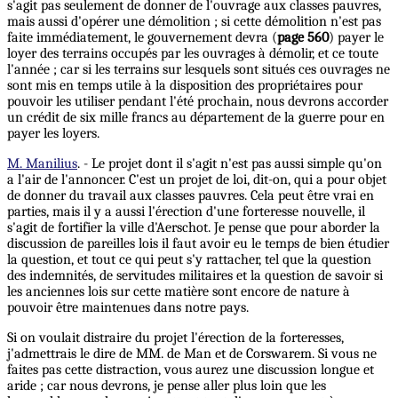
s'agit pas seulement de donner de l'ouvrage aux classes pauvres,
mais aussi d'opérer une démolition ; si cette démolition n'est pas
faite immédiatement, le gouvernement devra (
page 560
) payer le
loyer des terrains occupés par les ouvrages à démolir, et ce toute
l'année ; car si les terrains sur lesquels sont situés ces ouvrages ne
sont mis en temps utile à la disposition des propriétaires pour
pouvoir les utiliser pendant l'été prochain, nous devrons accorder
un crédit de six mille francs au département de la guerre pour en
payer les loyers.
M. Manilius
. - Le projet dont il s'agit n'est pas aussi simple qu'on
a l'air de l'annoncer. C'est un projet de loi, dit-on, qui a pour objet
de donner du travail aux classes pauvres. Cela peut être vrai en
parties, mais il y a aussi l'érection d'une forteresse nouvelle, il
s'agit de fortifier la ville d'Aerschot. Je pense que pour aborder la
discussion de pareilles lois il faut avoir eu le temps de bien étudier
la question, et tout ce qui peut s'y rattacher, tel que la question
des indemnités, de servitudes militaires et la question de savoir si
les anciennes lois sur cette matière sont encore de nature à
pouvoir être maintenues dans notre pays.
Si on voulait distraire du projet l'érection de la forteresses,
j'admettrais le dire de MM. de Man et de Corswarem. Si vous ne
faites pas cette distraction, vous aurez une discussion longue et
aride ; car nous devrons, je pense aller plus loin que les