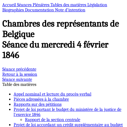
Accueil
Séances Plénières
Tables des matières
Législation
Biographies
Documentation
Note d’intention
Chambres des représentants de
Belgique
Séance du mercredi 4 février
1846
Séance précédente
Retour à la session
Séance suivante
Table des matières
Appel nominal et lecture du procès-verbal
Pièces adressées à la chambre
Rapports sur des pétitions
Projet de loi portant le budget du ministère de la justice de
l'exercice 1846
Rapport de la section centrale
Projet de loi accordant un crédit supplémentaire au budget