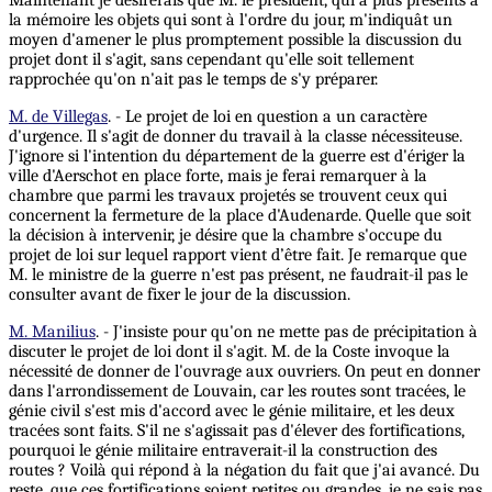
Maintenant je désirerais que M. le président, qui a plus présents à
la mémoire les objets qui sont à l'ordre du jour, m'indiquât un
moyen d'amener le plus promptement possible la discussion du
projet dont il s'agit, sans cependant qu'elle soit tellement
rapprochée qu'on n'ait pas le temps de s'y préparer.
M. de Villegas
. - Le projet de loi en question a un caractère
d'urgence. Il s'agit de donner du travail à la classe nécessiteuse.
J'ignore si l'intention du département de la guerre est d'ériger la
ville d'Aerschot en place forte, mais je ferai remarquer à la
chambre que parmi les travaux projetés se trouvent ceux qui
concernent la fermeture de la place d'Audenarde. Quelle que soit
la décision à intervenir, je désire que la chambre s'occupe du
projet de loi sur lequel rapport vient d’être fait. Je remarque que
M. le ministre de la guerre n'est pas présent, ne faudrait-il pas le
consulter avant de fixer le jour de la discussion.
M. Manilius
. - J'insiste pour qu'on ne mette pas de précipitation à
discuter le projet de loi dont il s'agit. M. de la Coste invoque la
nécessité de donner de l'ouvrage aux ouvriers. On peut en donner
dans l'arrondissement de Louvain, car les routes sont tracées, le
génie civil s'est mis d'accord avec le génie militaire, et les deux
tracées sont faits. S'il ne s'agissait pas d'élever des fortifications,
pourquoi le génie militaire entraverait-il la construction des
routes ? Voilà qui répond à la négation du fait que j'ai avancé. Du
reste, que ces fortifications soient petites ou grandes, je ne sais pas