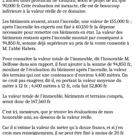
L'ancien hôtel provincial ne vaudrait, selon le projet de loi, que
90,000 fr. Cette évaluation est inexacte, elle est de beaucoup
inférieure à la valeur réelle de ce domaine.
Les bâtiments avaient, avant l'incendie, une valeur de 155,000 fr. ;
après l'incendie les experts ont fixé à 60,150 fr. la dépense
nécessaire pour remettre ces bâtiments en état. La valeur des
bâtiments restants après l'incendie montait par conséquent à
94,850 fr., somme déjà supérieure au prix de la vente consentie à
M. l'abbé Habets.
Pour connaître la valeur totale de l'immeuble, dit l'honorable M.
Delfosse dans son rapport, il faut ajouter à la somme de 94,850 fr.,
moulant de l'évaluation du bâtiment après l'incendie, la valeur
des terrains qui ont une contenance d'environ 4,400 mètres. On
ne croit pas exagérer, dit-il, en portant la valeur moyenne du
mètre à 12 fr. ; 4,400 mètres à 12 fr., cela fait 52,800 fr.
La valeur totale de l'immeuble, bâtiments et terrains compris,
serait donc de 147,560 fr.
C'est ici, messieurs, que je trouve les évaluations de mon
honorable ami, au-dessous de la valeur réelle.
Car il n'estime la valeur du mètre qu'à douze francs, et si j'en
crois mes renseignements, il ne peut être fixé à moins de 20 fr.