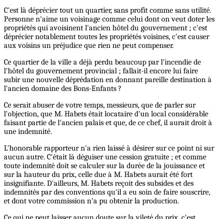
C'est là déprécier tout un quartier, sans profit comme sans utilité.
Personne n'aime un voisinage comme celui dont on veut doter les
propriétés qui avoisinent l'ancien hôtel du gouvernement ; c'est
déprécier notablement toutes les propriétés voisines, c'est causer
aux voisins un préjudice que rien ne peut compenser.
Ce quartier de la ville a déjà perdu beaucoup par l'incendie de
l'hôtel du gouvernement provincial ; fallait-il encore lui faire
subir une nouvelle déprédation en donnant pareille destination à
l'ancien domaine des Bons-Enfants ?
Ce serait abuser de votre temps, messieurs, que de parler sur
l'objection, que M. Habets était locataire d'un local considérable
faisant partie de l'ancien palais et que, de ce chef, il aurait droit à
une indemnité.
L'honorable rapporteur n'a rien laissé à désirer sur ce point ni sur
aucun autre. C'était là déguiser une cession gratuite ; et comme
toute indemnité doit se calculer sur la durée de la jouissance et
sur la hauteur du prix, celle due à M. Habets aurait été fort
insignifiante. D'ailleurs, M. Habets reçoit des subsides et des
indemnités par des conventions qu'il a eu soin de faire souscrire,
et dont votre commission n'a pu obtenir la production.
Ce qui ne peut laisser aucun doute sur la vileté du prix, c'est