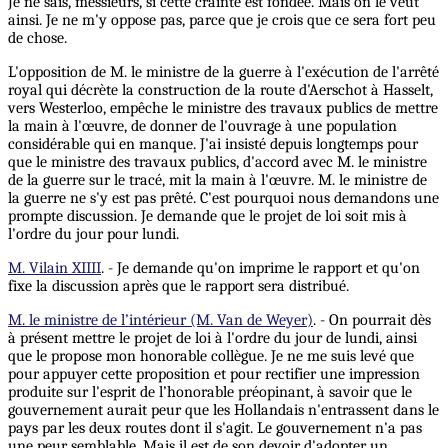
Je ne sais, messieurs, si cette crainte est fondée. Mais on le veut
ainsi. Je ne m'y oppose pas, parce que je crois que ce sera fort peu
de chose.
L'opposition de M. le ministre de la guerre à l'exécution de l'arrêté
royal qui décrète la construction de la route d'Aerschot à Hasselt,
vers Westerloo, empêche le ministre des travaux publics de mettre
la main à l'œuvre, de donner de l'ouvrage à une population
considérable qui en manque. J'ai insisté depuis longtemps pour
que le ministre des travaux publics, d'accord avec M. le ministre
de la guerre sur le tracé, mit la main à l'œuvre. M. le ministre de
la guerre ne s'y est pas prêté. C'est pourquoi nous demandons une
prompte discussion. Je demande que le projet de loi soit mis à
l'ordre du jour pour lundi.
M. Vilain XIIII
. - Je demande qu'on imprime le rapport et qu'on
fixe la discussion après que le rapport sera distribué.
M. le ministre de l’intérieur (M. Van de Weyer)
. - On pourrait dès
à présent mettre le projet de loi à l'ordre du jour de lundi, ainsi
que le propose mon honorable collègue. Je ne me suis levé que
pour appuyer cette proposition et pour rectifier une impression
produite sur l'esprit de l’honorable préopinant, à savoir que le
gouvernement aurait peur que les Hollandais n'entrassent dans le
pays par les deux routes dont il s'agit. Le gouvernement n'a pas
une peur semblable. Mais il est de son devoir d'adopter un