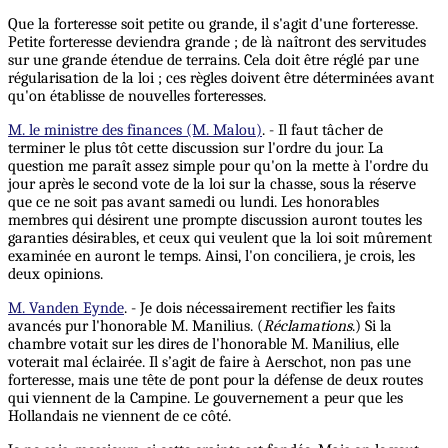
Que la forteresse soit petite ou grande, il s'agit d'une forteresse.
Petite forteresse deviendra grande ; de là naîtront des servitudes
sur une grande étendue de terrains. Cela doit être réglé par une
régularisation de la loi ; ces règles doivent être déterminées avant
qu'on établisse de nouvelles forteresses.
M. le ministre des finances (M. Malou)
. - Il faut tâcher de
terminer le plus tôt cette discussion sur l'ordre du jour. La
question me paraît assez simple pour qu'on la mette à l'ordre du
jour après le second vote de la loi sur la chasse, sous la réserve
que ce ne soit pas avant samedi ou lundi. Les honorables
membres qui désirent une prompte discussion auront toutes les
garanties désirables, et ceux qui veulent que la loi soit mûrement
examinée en auront le temps. Ainsi, l'on conciliera, je crois, les
deux opinions.
M. Vanden Eynde
. - Je dois nécessairement rectifier les faits
avancés pur l'honorable M. Manilius. (
Réclamations
.) Si la
chambre votait sur les dires de l'honorable M. Manilius, elle
voterait mal éclairée. Il s’agit de faire à Aerschot, non pas une
forteresse, mais une tête de pont pour la défense de deux routes
qui viennent de la Campine. Le gouvernement a peur que les
Hollandais ne viennent de ce côté.