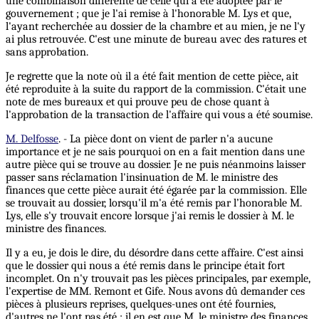
une combinaison différente de celle qui a été adoptée par le
gouvernement ; que je l'ai remise à l'honorable M. Lys et que,
l'ayant recherchée au dossier de la chambre et au mien, je ne l'y
ai plus retrouvée. C'est une minute de bureau avec des ratures et
sans approbation.
Je regrette que la note où il a été fait mention de cette pièce, ait
été reproduite à la suite du rapport de la commission. C'était une
note de mes bureaux et qui prouve peu de chose quant à
l'approbation de la transaction de l'affaire qui vous a été soumise.
M. Delfosse
. - La pièce dont on vient de parler n'a aucune
importance et je ne sais pourquoi on en a fait mention dans une
autre pièce qui se trouve au dossier. Je ne puis néanmoins laisser
passer sans réclamation l'insinuation de M. le ministre des
finances que cette pièce aurait été égarée par la commission. Elle
se trouvait au dossier, lorsqu'il m'a été remis par l’honorable M.
Lys, elle s'y trouvait encore lorsque j'ai remis le dossier à M. le
ministre des finances.
Il y a eu, je dois le dire, du désordre dans cette affaire. C'est ainsi
que le dossier qui nous a été remis dans le principe était fort
incomplet. On n'y trouvait pas les pièces principales, par exemple,
l'expertise de MM. Remont et Gife. Nous avons dû demander ces
pièces à plusieurs reprises, quelques-unes ont été fournies,
d'autres ne l'ont pas été ; il en est que M. le ministre des finances