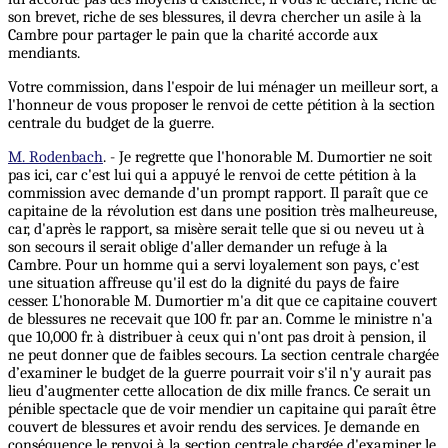
son brevet, riche de ses blessures, il devra chercher un asile à la
Cambre pour partager le pain que la charité accorde aux
mendiants.
Votre commission, dans l'espoir de lui ménager un meilleur sort, a
l'honneur de vous proposer le renvoi de cette pétition à la section
centrale du budget de la guerre.
M. Rodenbach
. - Je regrette que l'honorable M. Dumortier ne soit
pas ici, car c'est lui qui a appuyé le renvoi de cette pétition à la
commission avec demande d'un prompt rapport. Il paraît que ce
capitaine de la révolution est dans une position très malheureuse,
car, d'après le rapport, sa misère serait telle que si ou neveu ut à
son secours il serait oblige d'aller demander un refuge à la
Cambre. Pour un homme qui a servi loyalement son pays, c'est
une situation affreuse qu'il est do la dignité du pays de faire
cesser. L'honorable M. Dumortier m'a dit que ce capitaine couvert
de blessures ne recevait que 100 fr. par an. Comme le ministre n'a
que 10,000 fr. à distribuer à ceux qui n'ont pas droit à pension, il
ne peut donner que de faibles secours. La section centrale chargée
d’examiner le budget de la guerre pourrait voir s'il n'y aurait pas
lieu d’augmenter cette allocation de dix mille francs. Ce serait un
pénible spectacle que de voir mendier un capitaine qui paraît être
couvert de blessures et avoir rendu des services. Je demande en
conséquence le renvoi à la section centrale chargée d'examiner le