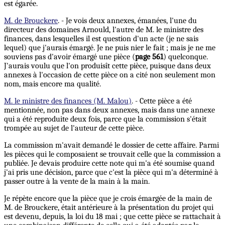
est égarée.
M. de Brouckere
. - Je vois deux annexes, émanées, l'une du
directeur des domaines Arnould, l'autre de M. le ministre des
finances, dans lesquelles il est question d'un acte (je ne sais
lequel) que j'aurais émargé. Je ne puis nier le fait ; mais je ne me
souviens pas d'avoir émargé une pièce (
page 561
) quelconque.
J'aurais voulu que l'on produisît cette pièce, puisque dans deux
annexes à l'occasion de cette pièce on a cité non seulement mon
nom, mais encore ma qualité.
M. le ministre des finances (M. Malou)
. - Cette pièce a été
mentionnée, non pas dans deux annexes, mais dans une annexe
qui a été reproduite deux fois, parce que la commission s'était
trompée au sujet de l'auteur de cette pièce.
La commission m'avait demandé le dossier de cette affaire. Parmi
les pièces qui le composaient se trouvait celle que la commission a
publiée. Je devais produire cette note qui m'a été soumise quand
j'ai pris une décision, parce que c'est la pièce qui m'a déterminé à
passer outre à la vente de la main à la main.
Je répète encore que la pièce que je crois émargée de la main de
M. de Brouckere, était antérieure à la présentation du projet qui
est devenu, depuis, la loi du 18 mai ; que cette pièce se rattachait à