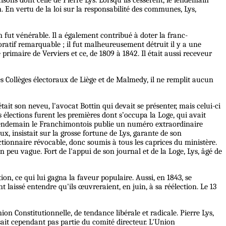
in. En vertu de la loi sur la responsabilité des communes, Lys,
n fut vénérable. Il a également contribué à doter la franc-
ratif remarquable ; il fut malheureusement détruit il y a une
primaire de Verviers et ce, de 1809 à 1842. Il était aussi receveur
s Collèges électoraux de Liège et de Malmedy, il ne remplit aucun
ait son neveu, l'avocat Bottin qui devait se présenter, mais celui-ci
s élections furent les premières dont s’occupa la Loge, qui avait
e lendemain le Franchimontois publie un numéro extraordinaire
, insistait sur la grosse fortune de Lys, garante de son
ctionnaire révocable, donc soumis à tous les caprices du ministère.
 peu vague. Fort de l'appui de son journal et de la Loge, Lys, âgé de
on, ce qui lui gagna la faveur populaire. Aussi, en 1843, se
t laissé entendre qu'ils œuvreraient, en juin, à sa réélection. Le 13
n Constitutionnelle, de tendance libérale et radicale. Pierre Lys,
sait cependant pas partie du comité directeur. L'Union