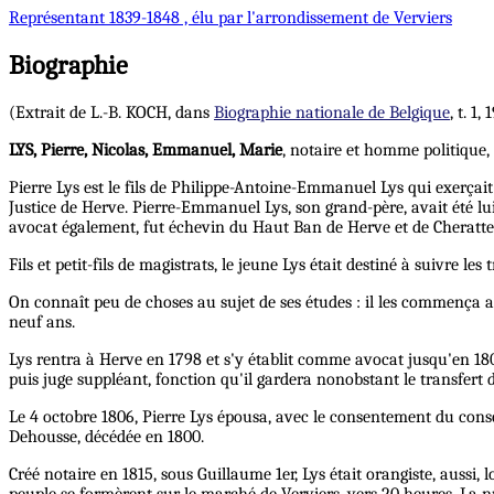
Représentant
1839-1848 , élu par l'arrondissement de Verviers
Biographie
(Extrait de L.-B. KOCH, dans
Biographie nationale de Belgique
, t. 1
LYS, Pierre, Nicolas, Emmanuel, Marie
, notaire et homme politique, 
Pierre Lys est le fils de Philippe-Antoine-Emmanuel Lys qui exerçait
Justice de Herve. Pierre-Emmanuel Lys, son grand-père, avait été l
avocat également, fut échevin du Haut Ban de Herve et de Cheratte
Fils et petit-fils de magistrats, le jeune Lys était destiné à suivre les 
On connaît peu de choses au sujet de ses études : il les commença au
neuf ans.
Lys rentra à Herve en 1798 et s'y établit comme avocat jusqu'en 180
puis juge suppléant, fonction qu'il gardera nonobstant le transfert
Le 4 octobre 1806, Pierre Lys épousa, avec le consentement du conse
Dehousse, décédée en 1800.
Créé notaire en 1815, sous Guillaume 1er, Lys était orangiste, aussi,
peuple se formèrent sur le marché de Verviers, vers 20 heures. La nu