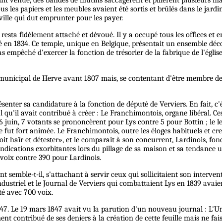
tous les papiers et les meubles avaient été sortis et brûlés dans le jard
ville qui dut emprunter pour les payer.
esta fidèlement attaché et dévoué. Il y a occupé tous les offices et e
 en 1834. Ce temple, unique en Belgique, présentait un ensemble déco
 empêché d'exercer la fonction de trésorier de la fabrique de l'église 
il municipal de Herve avant 1807 mais, se contentant d'être membre de
nter sa candidature à la fonction de député de Verviers. En fait, c'ét
al qu'il avait contribué à créer : Le Franchimontois, organe libéral. Ce
 6 juin, 7 votants se prononcèrent pour Lys contre 5 pour Bottin ; l
ut fort animée. Le Franchimontois, outre les éloges habituels et creux
t haïr et détester», et le comparait à son concurrent, Lardinois, fon
endications exorbitantes lors du pillage de sa maison et sa tendance un
 voix contre 390 pour Lardinois.
emble-t-il, s'attachant à servir ceux qui sollicitaient son interventi
ndustriel et le Journal de Verviers qui combattaient Lys en 1839 avaien
té avec 700 voix.
47. Le 19 mars 1847 avait vu la parution d'un nouveau journal : L'Unio
nt contribué de ses deniers à la création de cette feuille mais ne fai