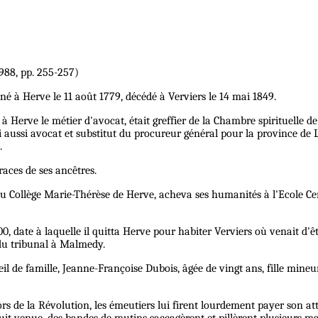
, 1988, pp. 255-257)
né à Herve le 11 août 1779, décédé à Verviers le 14 mai 1849.
 à Herve le métier d'avocat, était greffier de la Chambre spirituelle 
ui aussi avocat et substitut du procureur général pour la province de
.
traces de ses ancêtres.
 Collège Marie-Thérèse de Herve, acheva ses humanités à l'Ecole Centra
0, date à laquelle il quitta Herve pour habiter Verviers où venait d'ê
 du tribunal à Malmedy.
il de famille, Jeanne-Françoise Dubois, âgée de vingt ans, fille mine
 lors de la Révolution, les émeutiers lui firent lourdement payer son 
it venue, des bandes de mutins saccagèrent et pillèrent plusieurs mai