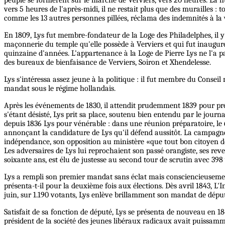
vers 5 heures de l'après-midi, il ne restait plus que des murailles : 
comme les 13 autres personnes pillées, réclama des indemnités à la 
En 1809, Lys fut membre-fondateur de la Loge des Philadelphes, il y r
maçonnerie du temple qu'elle possède à Verviers et qui fut inauguré
quinzaine d'années. L'appartenance à la Loge de Pierre Lys ne l'a pas
des bureaux de bienfaisance de Verviers, Soiron et Xhendelesse.
Lys s'intéressa assez jeune à la politique : il fut membre du Conse
mandat sous le régime hollandais.
Après les événements de 1830, il attendit prudemment 1839 pour prése
s'étant désisté, Lys prit sa place, soutenu bien entendu par le journ
depuis 1836 Lys pour vénérable : dans une réunion préparatoire, le
annonçant la candidature de Lys qu'il défend aussitôt. La campagne f
indépendance, son opposition au ministère «que tout bon citoyen doi
Les adversaires de Lys lui reprochaient son passé orangiste, ses rev
soixante ans, est élu de justesse au second tour de scrutin avec 398
Lys a rempli son premier mandat sans éclat mais consciencieusement s
présenta-t-il pour la deuxième fois aux élections. Dès avril 1843, L'I
juin, sur 1.190 votants, Lys enlève brillamment son mandat de dépu
Satisfait de sa fonction de député, Lys se présenta de nouveau en 18
président de la société des jeunes libéraux radicaux avait puissamme