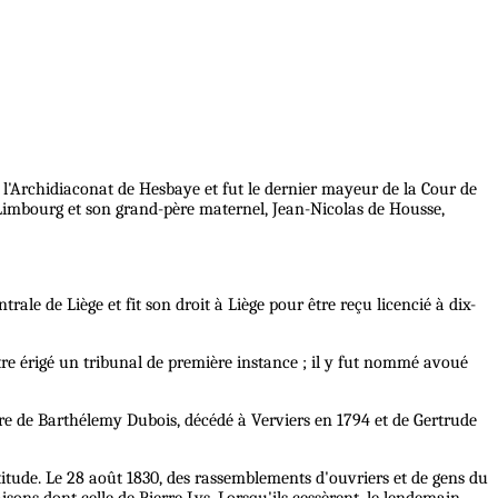
de l'Archidiaconat de Hesbaye et fut le dernier mayeur de la Cour de
 Limbourg et son grand-père maternel, Jean-Nicolas de Housse,
le de Liège et fit son droit à Liège pour être reçu licencié à dix-
tre érigé un tribunal de première instance ; il y fut nommé avoué
ure de Barthélemy Dubois, décédé à Verviers en 1794 et de Gertrude
attitude. Le 28 août 1830, des rassemblements d'ouvriers et de gens du
sons dont celle de Pierre Lys. Lorsqu'ils cessèrent, le lendemain