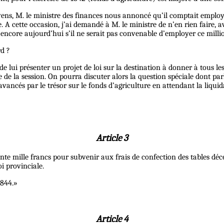
oyens, M. le ministre des finances nous annoncé qu’il comptait employe
te. A cette occasion, j’ai demandé à M. le ministre de n’en rien faire,
encore aujourd’hui s’il ne serait pas convenable d’employer ce million
rd ?
e lui présenter un projet de loi sur la destination à donner à tous les
 de la session. On pourra discuter alors la question spéciale dont pa
vancés par le trésor sur le fonds d’agriculture en attendant la liquid
Article 3
te mille francs pour subvenir aux frais de confection des tables décen
oi provinciale.
1844.»
Article 4