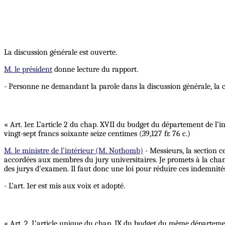
La discussion générale est ouverte.
M. le président
donne lecture du rapport.
- Personne ne demandant la parole dans la discussion générale, la c
« Art. 1er. L’article 2 du chap. XVII du budget du département de l
vingt-sept francs soixante seize centimes (39,127 fr. 76 c.)
M. le ministre de l’intérieur (M. Nothomb)
- Messieurs, la section 
accordées aux membres du jury universitaires. Je promets à la chamb
des jurys d’examen. Il faut donc une loi pour réduire ces indemnités.
- L’art. 1er est mis aux voix et adopté.
« Art. 2. L’article unique du chap. IX du budget du même départemen