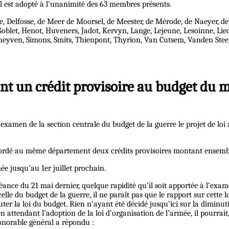
il est adopté à l’unanimité des 63 membres présents.
, Delfosse, de Meer de Moorsel, de Meester, de Mérode, de Naeyer, de
Goblet, Henot, Huveners, Jadot, Kervyn, Lange, Lejeune, Lesoinne, Lie
eyven, Simons, Smits, Thienpont, Thyrion, Van Cutsem, Vanden Steen, 
ant un crédit provisoire au budget du m
’examen de la section centrale du budget de la guerre le projet de lo
 accordé au même département deux crédits provisoires montant ensemble
ée jusqu’au 1er juillet prochain.
ance du 21 mai dernier, quelque rapidité qu’il soit apportée à l’exame
elle du budget de la guerre, il ne paraît pas que le rapport sur cette l
er la loi du budget. Rien n’ayant été décidé jusqu’ici sur la diminuti
 en attendant l’adoption de la loi d’organisation de l’armée, il pourrai
honorable général a répondu :