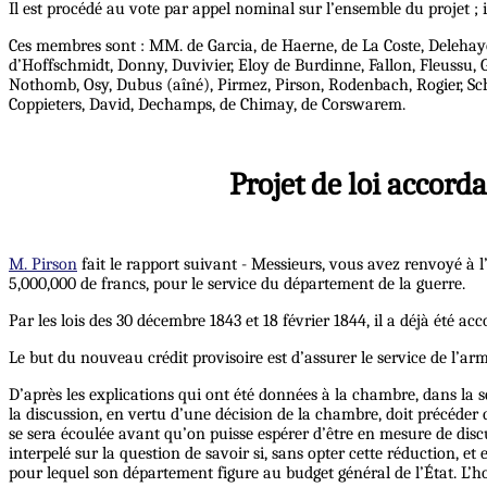
Il est procédé au vote par appel nominal sur l’ensemble du projet ; 
Ces membres sont : MM. de Garcia, de Haerne, de La Coste, Delehaye
d’Hoffschmidt, Donny, Duvivier, Eloy de Burdinne, Fallon, Fleussu, 
Nothomb, Osy, Dubus (aîné), Pirmez, Pirson, Rodenbach, Rogier, Sch
Coppieters, David, Dechamps, de Chimay, de Corswarem.
Projet de loi accord
M. Pirson
fait le rapport suivant - Messieurs, vous avez renvoyé à l
5,000,000 de francs, pour le service du département de la guerre.
Par les lois des 30 décembre 1843 et 18 février 1844, il a déjà été
Le but du nouveau crédit provisoire est d’assurer le service de l’arm
D’après les explications qui ont été données à la chambre, dans la sé
la discussion, en vertu d’une décision de la chambre, doit précéder c
se sera écoulée avant qu’on puisse espérer d’être en mesure de discut
interpelé sur la question de savoir si, sans opter cette réduction, et
pour lequel son département figure au budget général de l’État. L’