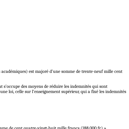
ades académiques) est majoré d’une somme de trente-neuf mille cent
nt s’occupe des moyens de réduire les indemnités qui sont
 loi, celle sur l’enseignement supérieur, qui a fixé les indemnités
me de cent quatre-vingt-huit mille francs (188,000 fr.) »