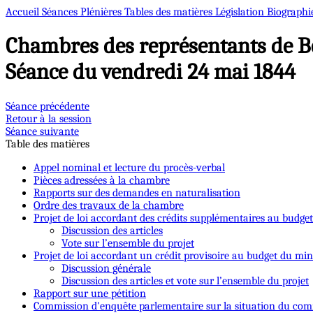
Accueil
Séances Plénières
Tables des matières
Législation
Biographi
Chambres des représentants de B
Séance du vendredi 24 mai 1844
Séance précédente
Retour à la session
Séance suivante
Table des matières
Appel nominal et lecture du procès-verbal
Pièces adressées à la chambre
Rapports sur des demandes en naturalisation
Ordre des travaux de la chambre
Projet de loi accordant des crédits supplémentaires au budget 
Discussion des articles
Vote sur l’ensemble du projet
Projet de loi accordant un crédit provisoire au budget du mini
Discussion générale
Discussion des articles et vote sur l’ensemble du projet
Rapport sur une pétition
Commission d'enquête parlementaire sur la situation du com