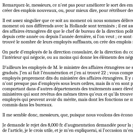
Remarquez-le, messieurs, ce n’est pas pour améliorer le sort des em
créer des emplois nouveaux, ou, pour mieux dire, pour rétribuer des
Il est assez singulier que ce soit au moment où nous sommes délivr
moment où nos différends avec la Hollande sont terminés ; il est as
des affaires étrangères dit que le chef de bureau de la direction pol
depuis cette année ou depuis l’année dernière, si l’on veut ; ce son
trouvé le nombre de leurs employés suffisants, on crée des emplois
On parle d’employés de la direction consulaire, de la direction du co
l’intérieur qui négocie, ou au moins qui donne les éléments des négo
D’ailleurs les employés de M. le ministre des affaires étrangères ne 
gradués. J’en ai fait l’énumération et j’en ai trouvé 22 ; vous compr
employés proprement dits du ministère des affaires étrangères. Il y a 
n’ont presque pas d’employés sous leurs ordres, mais ils n’en sont p
comportant dans d’autres départements des traitements assez élevés
ministères qui sont revêtus des mêmes titres qu’eux et qu’ils trouven
employés qui peuvent avoir du mérite, mais dont les fonctions ne me pa
commis dans les bureaux.
Il me semble donc, messieurs, que, puisque nous voulons des économie
Je demande le rejet des 8,000 fr. d’augmentation demandée pour la pre
de l’article, je le crois utile, et je m’en expliquerai, si l’occasion m’e