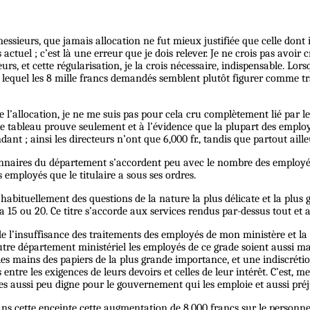
essieurs, que jamais allocation ne fut mieux justifiée que celle dont 
s actuel ; c’est là une erreur que je dois relever. Je ne crois pas avo
urs, et cette régularisation, je la crois nécessaire, indispensable. L
ns lequel les 8 mille francs demandés semblent plutôt figurer comme 
 l’allocation, je ne me suis pas pour cela cru complètement lié par les
tableau prouve seulement et à l’évidence que la plupart des employ
t ; ainsi les directeurs n’ont que 6,000 fr., tandis que partout ailleurs
nnaires du département s’accordent peu avec le nombre des employés d
employés que le titulaire a sous ses ordres.
 habituellement des questions de la nature la plus délicate et la plus
a 15 ou 20. Ce titre s’accorde aux services rendus par-dessus tout et 
 de l’insuffisance des traitements des employés de mon ministère et la
tre département ministériel les employés de ce grade soient aussi mal
s mains des papiers de la plus grande importance, et une indiscrétion
 entre les exigences de leurs devoirs et celles de leur intérêt. C’est, 
ses aussi peu digne pour le gouvernement qui les emploie et aussi préju
ans cette enceinte cette augmentation de 8,000 francs sur le personne