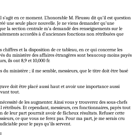
il s’agit en ce moment. L’honorable M. Fleussu dit qu’il est question
ir créé une seule place nouvelle. Je ne viens demander qu’une
orsque la section centrale m’a demandé des renseignements sur le
traitements accordés à d’anciennes fonctions non rétribuées que
 chiffres et la disposition de ce tableau, en ce qui concerne les
és du ministère des affaires étrangères sont beaucoup moins payés
, ils ont 8,9 et 10,000 fr.
u ministère ; il me semble, messieurs, que le titre doit être basé
 grave doit être placé aussi haut et avoir une importance aussi
avant tout.
 nécessité de les augmenter. Ainsi vous y trouverez des sous-chefs
 rétribués. Et cependant, messieurs, ces fonctionnaires, payés tout
 de leur part pourrait avoir de fâcheux résultats. Refuser cette
messieurs, ce que vous ne ferez pas. Pour ma part, je me serais cru
diciable pour le pays qu’ils servent.
l.