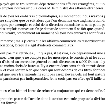
ployés qui se trouvent au département des affaires étrangères, qu’une
 emplois nouveaux qu’a crées M. le ministre des affaires étrangères.
és de tous les embarras diplomatiques, au moment où nous n’avons pl
sez singulier que ce soit alors que l’on demande une augmentation dan
itique, par exemple, et celui de la direction consulaire ne sont point p
t des emplois nouveaux. Or, je demande comment il se fait que, quand 
 nouveaux, précisément au moment où tous nos embarras sont finis ou
mmerce ; mais je crois que les affaires commerciales ressortissent au m
ciations, lorsqu’il s’agit d’intérêts commerciaux.
sont pas mal rétribués ; il n’y a pas, il est vrai, a ce département une
enez bien que je ne compte pas les messagers, le concierge ni les courri
d’abord un secrétaire général et trois directeurs, à 6,000 francs ; il 
as moins chefs de bureau. Il y a encore deux sous-chefs et trois deux
, et vous sentez bien que ceux qui sont décorés de ces titres, font 
t que leurs traitements ne sont pas assez élevés. Cela est tout nature
raissent pas indispensables. Je ne crois pas, en effet, qu’il faille tro
s, c’est bien ici le cas de refuser la majoration qui est demandée. C’e
mière partie de l’article dont la section centrale propose la division.
n est fournie.