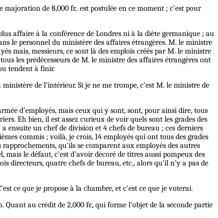
 majoration de 8,000 fr.. est postulée en ce moment ; c’est pour
us affaire à la conférence de Londres ni à la diète germanique ; au
s le personnel du ministère des affaires étrangères. M. le ministre
ayés mais, messieurs, ce sont là des emplois créés par M. le ministre
tous les prédécesseurs de M. le ministre des affaires étrangères ont
 tendent à finir.
inistère de l’intérieur. Si je ne me trompe, c’est M. le ministre de
 armée d’employés, mais ceux qui y sont, sont, pour ainsi dire, tous
ers. Eh bien, il est assez curieux de voir quels sont les grades des
y a ensuite un chef de division et 4 chefs de bureau ; ces derniers
ièmes commis ; voilà, je crois, 14 employés qui ont tous des grades
des rapprochements, qu’ils se comparent aux employés des autres
l, mais le défaut, c’est d’avoir décoré de titres aussi pompeux des
is directeurs, quatre chefs de bureau, etc., alors qu’il n’y a pas de
st ce que je propose à la chambre, et c’est ce que je voterai.
 Quant au crédit de 2,000 fr., qui forme l’objet de la seconde partie