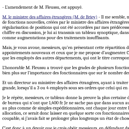
- L’amendement de M. Fleussu, est appuyé.
M. le ministre des affaires étrangères (M. de Briey)
- Il me semble, m
de fonctions nouvelles, créées par le ministre des affaires étrangère
régularisation de positions qui ont été accordées par mes prédécesse
chiffre en discussion, je lui ai transmis un tableau synoptique, da
comme augmentations pour des traitements insuffisants.
Mais, je vous avoue, messieurs, qu’en présentant cette répartition de
appointements nouveaux et ceux que je me propose d’augmenter. Ce 
que les employés des autres départements, qui ont le titre correspondan
L’honorable M. Fleussu a trouvé que les grades de plusieurs fonctio
bien plus sur l’importance des fonctionnaires que sur le nombre des 
Et un directeur au ministère des affaires étrangères, ayant à traiter
grande, lorsqu’il a 3 ou 4 employés sous ses ordres que celui qui en 
Je le répète, messieurs, ce tableau donne la preuve la plus certaine
de bureau qui n’ont que 1,400 fr. Je ne sache pas que dans aucun au
au plus comme de simples expéditionnaires, ont chaque jour entre le
allocation, ce serait donc laisser en quelque sorte ces fonctionnaires
coupable, si j’avais fait se prolonger plus longtemps un état de cho
C’est donc à un devoir que je crois obéir, messieurs, en défendant d