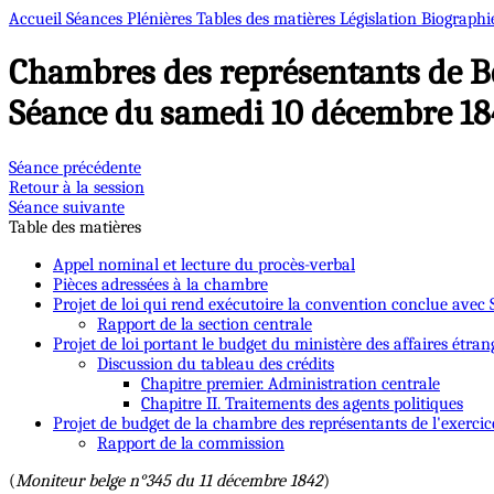
Accueil
Séances Plénières
Tables des matières
Législation
Biographi
Chambres des représentants de B
Séance du samedi 10 décembre 18
Séance précédente
Retour à la session
Séance suivante
Table des matières
Appel nominal et lecture du procès-verbal
Pièces adressées à la chambre
Projet de loi qui rend exécutoire la convention conclue avec 
Rapport de la section centrale
Projet de loi portant le budget du ministère des affaires étran
Discussion du tableau des crédits
Chapitre premier. Administration centrale
Chapitre II. Traitements des agents politiques
Projet de budget de la chambre des représentants de l'exercic
Rapport de la commission
(
Moniteur belge n°345 du 11 décembre 1842
)