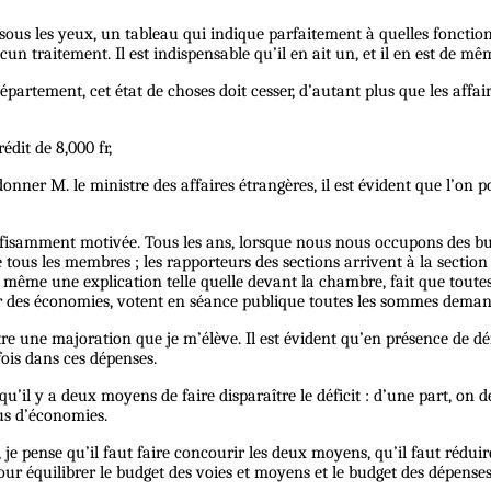
 sous les yeux, un tableau qui indique parfaitement à quelles fonction
un traitement. Il est indispensable qu’il en ait un, et il en est de mê
u département, cet état de choses doit cesser, d’autant plus que les 
dit de 8,000 fr,
donner M. le ministre des affaires étrangères, il est évident que l’on
fisamment motivée. Tous les ans, lorsque nous nous occupons des budg
tous les membres ; les rapporteurs des sections arrivent à la sectio
 même une explication telle quelle devant la chambre, fait que toute
eur des économies, votent en séance publique toutes les sommes deman
re une majoration que je m’élève. Il est évident qu’en présence de dé
fois dans ces dépenses.
u’il y a deux moyens de faire disparaître le déficit : d’une part, on 
lus d’économies.
 je pense qu’il faut faire concourir les deux moyens, qu’il faut rédui
our équilibrer le budget des voies et moyens et le budget des dépenses