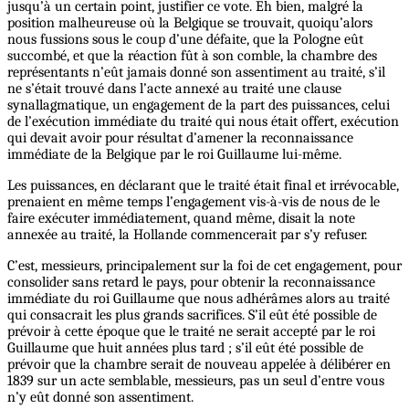
jusqu’à un certain point, justifier ce vote. Eh bien, malgré la
position malheureuse où la Belgique se trouvait, quoiqu’alors
nous fussions sous le coup d’une défaite, que la Pologne eût
succombé, et que la réaction fût à son comble, la chambre des
représentants n’eût jamais donné son assentiment au traité, s’il
ne s’était trouvé dans l’acte annexé au traité une clause
synallagmatique, un engagement de la part des puissances, celui
de l’exécution immédiate du traité qui nous était offert, exécution
qui devait avoir pour résultat d’amener la reconnaissance
immédiate de la Belgique par le roi Guillaume lui-même.
Les puissances, en déclarant que le traité était final et irrévocable,
prenaient en même temps l’engagement vis-à-vis de nous de le
faire exécuter immédiatement, quand même, disait la note
annexée au traité, la Hollande commencerait par s’y refuser.
C’est, messieurs, principalement sur la foi de cet engagement, pour
consolider sans retard le pays, pour obtenir la reconnaissance
immédiate du roi Guillaume que nous adhérâmes alors au traité
qui consacrait les plus grands sacrifices. S’il eût été possible de
prévoir à cette époque que le traité ne serait accepté par le roi
Guillaume que huit années plus tard ; s’il eût été possible de
prévoir que la chambre serait de nouveau appelée à délibérer en
1839 sur un acte semblable, messieurs, pas un seul d’entre vous
n’y eût donné son assentiment.