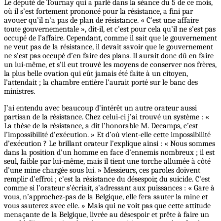
Le député de Tournay qui a parlé dans la séance du 5 de ce mois,
où il s’est fortement prononcé pour la résistance, a fini par
avouer qu’il n’a pas de plan de résistance. « C’est une affaire
toute gouvernementale », dit-il, et c’est pour cela qu’il ne s’est pas
occupé de l’affaire. Cependant, comme il sait que le gouvernement
ne veut pas de la résistance, il devait savoir que le gouvernement
ne s’est pas occupé d’en faire des plans. Il aurait donc dû en faire
un lui-même, et s’il eut trouvé les moyens de conserver nos frères,
la plus belle ovation qui eût jamais été faite à un citoyen,
l’attendait ; la chambre entière l’aurait porté sur le banc des
ministres.
J’ai entendu avec beaucoup d’intérêt un autre orateur aussi
partisan de la résistance. Chez celui-ci j’ai trouvé un système : «
La thèse de la résistance, a dit l’honorable M. Decamps, c’est
l’impossibilité d’exécution. » Et d’où vient-elle cette impossibilité
d’exécution ? Le brillant orateur l’explique ainsi : « Nous sommes
dans la position d’un homme en face d’ennemis nombreux ; il est
seul, faible par lui-même, mais il tient une torche allumée à côté
d’une mine chargée sous lui. » Messieurs, ces paroles doivent
remplir d’effroi ; c’est la résistance du désespoir, du suicide. C’est
comme si l’orateur s’écriait, s’adressant aux puissances : « Gare à
vous, n’approchez-pas de la Belgique, elle fera sauter la mine et
vous sauterez avec elle. » Mais qui ne voit pas que cette attitude
menaçante de la Belgique, livrée au désespoir et prête à faire un