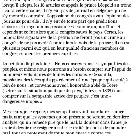
lorsqu’il adopta les 18 articles et appela le prince Léopold au trône
; car à cette époque, il n’y eut pas de journal en Belgique qui ne
s’y montrât contraire. L’opposition du congrès avait l’opinion des
journaux pour elle ; il n’y eut de toute part que prédictions
sinistres et exagérations passionnées, comme aujourd’hui, et
cependant ce fut alors que le congrès sauva le pays. Certes, les
honorables signataires de la pétition ne feront pas un crime au
congrès de ne pas avoir écouté alors la voix de la presse ; il en est
plusieurs parmi eux qui, en leur qualité d’anciens membres du
congrès, seraient les premiers capables.
La pétition dit plus loin : « Nous conserverons les sympathies des
peuples, et même nous pourrons au besoin compter sur l’appui de
nombreux volontaires de toutes les nations. » Ce sont là,
messieurs, des idées qui appartiennent à une époque qui est déjà
loin de nous ; et convenons avec l’honorable abbé de Foere
(Lettre sur la situation politique du pays, 16 février 1839) que
compter sur la sympathie active des peuples, c’est une «
dangereuse utopie. »
Messieurs, je le répète, mes sympathies vont pour la résistance ;
mais, tant que les systèmes qu’on présente ne seront, en dernière
analyse, qu’un remède pire que le mal, la douleur dans l’âme, je
croirai devoir me résigner à subir le traité. Je choisis le moindre
mal, tout en protestant de toute mon énergie contre ces