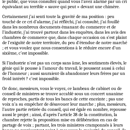
le public, que vous consultez quand vous l’avez alarmé par un cri
équivalant au terrible « sauve qui peut » devant une chimère.
Certainement j’ai senti toute la gravité de ma position : peu
touché de ce cri d’alarme, j’ai réfléchi, j’ai consulté, j’ai fouillé
dans les nombreux documents émanant du commerce et de
l’industrie, j’ai trouvé partout dans les enquêtes, dans les avis des
chambres de commerce que, dans chaque occasion on s’est plaint
de l’exiguïté de notre territoire, du peu d’étendue de notre marché
; et vous voulez que nous consentions à le réduire encore d’un
sixième, c’est impossible.
Si l’industrie n’est pas un corps sans âme, les sentiments élevés, le
génie qui le pousse à l’amour du travail, le poussent aussi à celui
de l’honneur ; aussi sauraient-ils abandonner leurs frères par un
froid intérêt ? c’est impossible.
Or donc, messieurs, vous le voyez, ce lambeau de cabinet ou de
conseil de ministres se trouve accablé sous un concert unanime
de reproches, partis de tous les bancs de cette enceinte ; pas une
voix n’a su empêcher de désavouer leur marche ; plus, messieurs,
l’autre partie retirée du conseil, qui est égale en nombre, repousse
aussi le projet ; ainsi, d’après l’article 38 de la constitution, la
chambre rejette la proposition mise en délibération en cas de
partage de voix ; partant, les trois ministres cramponnés à leurs