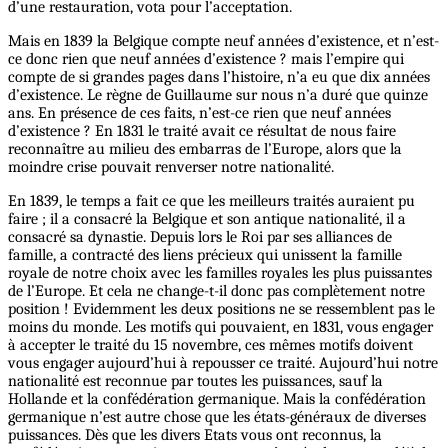
d’une restauration, vota pour l’acceptation.
Mais en 1839 la Belgique compte neuf années d’existence, et n’est-
ce donc rien que neuf années d’existence ? mais l’empire qui
compte de si grandes pages dans l’histoire, n’a eu que dix années
d’existence. Le règne de Guillaume sur nous n’a duré que quinze
ans. En présence de ces faits, n’est-ce rien que neuf années
d’existence ? En 1831 le traité avait ce résultat de nous faire
reconnaître au milieu des embarras de l’Europe, alors que la
moindre crise pouvait renverser notre nationalité.
En 1839, le temps a fait ce que les meilleurs traités auraient pu
faire ; il a consacré la Belgique et son antique nationalité, il a
consacré sa dynastie. Depuis lors le Roi par ses alliances de
famille, a contracté des liens précieux qui unissent la famille
royale de notre choix avec les familles royales les plus puissantes
de l’Europe. Et cela ne change-t-il donc pas complètement notre
position ! Evidemment les deux positions ne se ressemblent pas le
moins du monde. Les motifs qui pouvaient, en 1831, vous engager
à accepter le traité du 15 novembre, ces mêmes motifs doivent
vous engager aujourd’hui à repousser ce traité. Aujourd’hui notre
nationalité est reconnue par toutes les puissances, sauf la
Hollande et la confédération germanique. Mais la confédération
germanique n’est autre chose que les états-généraux de diverses
puissances. Dès que les divers Etats vous ont reconnus, la