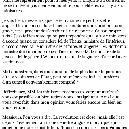
bancs ne représentent point à mes yeux la majorité du conseil, ils
ne se trouvent pas même en nombre pour délibérer, car il y a six
ministères.
Je sais bien, messieurs, que cette maxime ne peut pas être
applicable au conseil du cabinet ; mais, dans une question aussi
grave, est-il prudent de s’obstiner à ne recourir qu’à son propre
avis ? Je sais bien aussi qu’on peut répondre qu’il y a six ministres
d’accord quand on considère M. de Theux, ministre de l’intérieur,
d’accord avec M. le ministre des affaires étrangères ; M. Nothomb,
ministre des travaux publics, d’accord avec M. le ministre de la
justice ; M. le général Willmar, ministre de la guerre, d’accord avec
les finances.
Mais, messieurs, dans une question de la plus haute importance
où il y va du sort de l’Etat, peut-on mépriser ainsi les lumières
d’un conseil convenablement composé ?
Réfléchissez, MM. les ministres, recomposez votre ministère s’il
vous est possible, ou bien retirez-vous ; malgré tout le mal que
vous avez fait, dans mon opinion vous feriez encore un bien en
vous retirant.
Messieurs, l’on vous a dit : La révolution est close ; mais elle l’est
depuis l’avènement au trône de notre auguste monarque, qui a
sanctionné notre constitution. Nous possédons des lois organiques