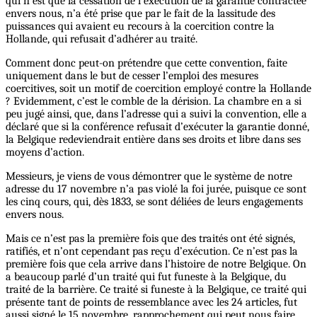
qui n’est que la cessation de l’exécution de la garantie contractée
envers nous, n’a été prise que par le fait de la lassitude des
puissances qui avaient eu recours à la coercition contre la
Hollande, qui refusait d’adhérer au traité.
Comment donc peut-on prétendre que cette convention, faite
uniquement dans le but de cesser l’emploi des mesures
coercitives, soit un motif de coercition employé contre la Hollande
? Evidemment, c’est le comble de la dérision. La chambre en a si
peu jugé ainsi, que, dans l’adresse qui a suivi la convention, elle a
déclaré que si la conférence refusait d’exécuter la garantie donné,
la Belgique redeviendrait entière dans ses droits et libre dans ses
moyens d’action.
Messieurs, je viens de vous démontrer que le système de notre
adresse du 17 novembre n’a pas violé la foi jurée, puisque ce sont
les cinq cours, qui, dès 1833, se sont déliées de leurs engagements
envers nous.
Mais ce n’est pas la première fois que des traités ont été signés,
ratifiés, et n’ont cependant pas reçu d’exécution. Ce n’est pas la
première fois que cela arrive dans l’histoire de notre Belgique. On
a beaucoup parlé d’un traité qui fut funeste à la Belgique, du
traité de la barrière. Ce traité si funeste à la Belgique, ce traité qui
présente tant de points de ressemblance avec les 24 articles, fut
aussi signé le 15 novembre, rapprochement qui peut nous faire