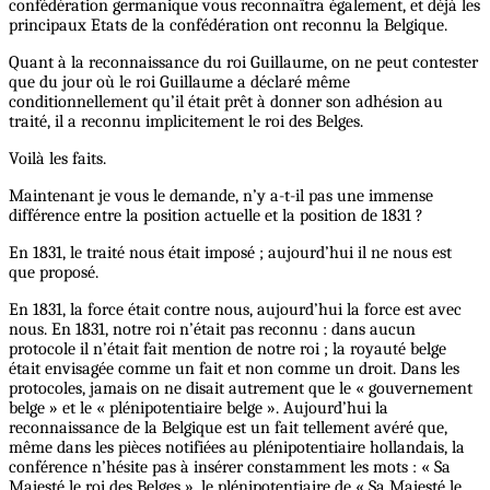
confédération germanique vous reconnaîtra également, et déjà les
principaux Etats de la confédération ont reconnu la Belgique.
Quant à la reconnaissance du roi Guillaume, on ne peut contester
que du jour où le roi Guillaume a déclaré même
conditionnellement qu’il était prêt à donner son adhésion au
traité, il a reconnu implicitement le roi des Belges.
Voilà les faits.
Maintenant je vous le demande, n’y a-t-il pas une immense
différence entre la position actuelle et la position de 1831 ?
En 1831, le traité nous était imposé ; aujourd’hui il ne nous est
que proposé.
En 1831, la force était contre nous, aujourd’hui la force est avec
nous. En 1831, notre roi n’était pas reconnu : dans aucun
protocole il n’était fait mention de notre roi ; la royauté belge
était envisagée comme un fait et non comme un droit. Dans les
protocoles, jamais on ne disait autrement que le « gouvernement
belge » et le « plénipotentiaire belge ». Aujourd’hui la
reconnaissance de la Belgique est un fait tellement avéré que,
même dans les pièces notifiées au plénipotentiaire hollandais, la
conférence n’hésite pas à insérer constamment les mots : « Sa
Majesté le roi des Belges », le plénipotentiaire de « Sa Majesté le