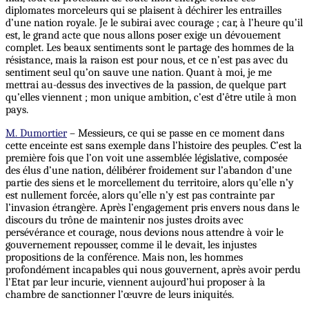
diplomates morceleurs qui se plaisent à déchirer les entrailles
d’une nation royale. Je le subirai avec courage ; car, à l’heure qu’il
est, le grand acte que nous allons poser exige un dévouement
complet.
Les
beaux sentiments sont le partage des hommes de la
résistance, mais la raison est pour nous, et ce n’est pas avec du
sentiment seul qu’on sauve une nation. Quant à moi, je me
mettrai au-dessus des invectives de la passion, de quelque part
qu’elles viennent ; mon unique ambition, c’est d’être utile à mon
pays.
M. Dumortier
– Messieurs, ce qui se passe en ce moment dans
cette enceinte est sans exemple dans l’histoire des peuples. C’est la
première fois que l’on voit une assemblée législative, composée
des élus d’une nation, délibérer froidement sur l’abandon d’une
partie des siens et le morcellement du territoire, alors qu’elle n’y
est nullement forcée, alors qu’elle n’y est pas contrainte par
l’invasion étrangère. Après l’engagement pris envers nous dans le
discours du trône de maintenir nos justes droits avec
persévérance et courage, nous devions nous attendre à voir le
gouvernement repousser, comme il le devait, les injustes
propositions de la conférence. Mais non, les hommes
profondément incapables qui nous gouvernent, après avoir perdu
l’Etat par leur incurie, viennent aujourd’hui proposer à la
chambre de sanctionner l’œuvre de leurs iniquités.