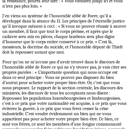
la résistance, pourra leur dire : « Vous viendrez jusqu’ici et vous
n’irez pas plus loin. »
J’en viens au système de l’honorable abbé de Foere, qu’il a
développé dans la séance du 11. Les principes de l’éternelle justice
qu’il invoque mènent à ceci : « Si vous ne pouvez réussir à sauver
un membre, il faut que tout le corps périsse, et après que le
cadavre sera mis en pièces, chaque lambeau sera plus digne
d’honneur que le corps entier conservé à ce prix. » C’est là,
messieurs, la doctrine du suicide, et l’honorable député de Thielt
doit la repousser autant que moi.
Pour qu’on ne m’accuse pas d’avoir trouvé dans le discours de
l’honorable abbé de Foere ce qui ne s’y trouve pas, je vais citer ses
propres paroles : « L’importante question qui nous occupe est
dans ce seul principe : Vous ne pouvez pas disposez du bien
d’autrui pour acheter votre propre bien-être. Or, c’est que vous
nous proposez. Le rapport de la section centrale, les discours des
ministres, les discours de tous les acceptants nous disent :
Repoussez les populations luxembourgeoises et limbourgeoises,
c’est à ce prix que votre nationalité est acquise, à ce prix que vous
éviterez la guerre, à ce prix que vous ferez cesser la crise
industrielle. C’est vendre évidemment un bien qui ne vous
appartient pas pour acheter votre propre bien-être. Ce bien, ce
sont vos frères, ce sont les membres d’une longue communauté