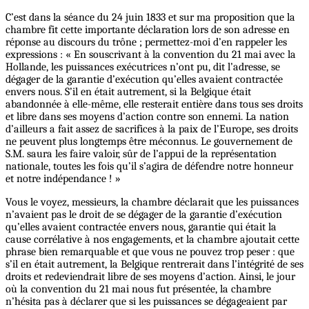
C’est dans la séance du 24 juin 1833 et sur ma proposition que la
chambre fit cette importante déclaration lors de son adresse en
réponse au discours du trône ; permettez-moi d’en rappeler les
expressions : « En souscrivant à la convention du 21 mai avec la
Hollande, les puissances exécutrices n’ont pu, dit l’adresse, se
dégager de la garantie d’exécution qu’elles avaient contractée
envers nous. S’il en était autrement, si la Belgique était
abandonnée à elle-même, elle resterait entière dans tous ses droits
et libre dans ses moyens d’action contre son ennemi. La nation
d’ailleurs a fait assez de sacrifices à la paix de l’Europe, ses droits
ne peuvent plus longtemps être méconnus. Le gouvernement de
S.M. saura les faire valoir, sûr de l’appui de la représentation
nationale, toutes les fois qu’il s’agira de défendre notre honneur
et notre indépendance ! »
Vous le voyez, messieurs, la chambre déclarait que les puissances
n’avaient pas le droit de se dégager de la garantie d’exécution
qu’elles avaient contractée envers nous, garantie qui était la
cause corrélative à nos engagements, et la chambre ajoutait cette
phrase bien remarquable et que vous ne pouvez trop peser : que
s’il en était autrement, la Belgique rentrerait dans l’intégrité de ses
droits et redeviendrait libre de ses moyens d’action. Ainsi, le jour
où la convention du 21 mai nous fut présentée, la chambre
n’hésita pas à déclarer que si les puissances se dégageaient par