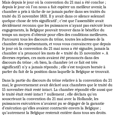
Mais depuis le jour où la convention du 21 mai a été conclue ;
depuis le jour où l’on nous a fait espérer un meilleur avenir, la
chambre a pris à tâche de ne jamais parler dans ses traités du
traité du 15 novembre 1831. Il y avait dans ce silence solennel
quelque chose de très significatif ; c’est que l’assemblée avait
décidément reconnu que les puissances n’ayant pas exécuté leurs
engagements, la Belgique pouvait trouver dans le bénéfice du
temps un moyen d’obtenir pour elles des conditions meilleures.
Parcourez tous les discours du trône, toutes les adresses de la
chambre des représentants, et vous vous convaincrez que depuis
le jour où la convention du 21 mai nous a été signalée, jamais la
chambre n’a prononcé les mots de « traité du 15 novembre ». A
diverses reprises, ces mots avaient été prononcés dans des
discours du trône ; eh bien, la chambre (et ce fait est très
significatif) n’y a jamais répondu ; elle s’est toujours bornée à
parler du fait de la position dans laquelle la Belgique se trouvait.
Dans la partie du discours du trône relative à la convention du 21
mai, le gouvernement avait déclaré aux chambres que le traité du
15 novembre était resté intact. La chambre répondit-elle aussi que
le traité était resté intact ? nullement ; elle déclara qu’en
souscrivant la convention du 21 mai avec la Hollande, les
puissances exécutrices n’avaient pu se dégager de la garantie
d’exécution qu’elles avaient contractée envers la Belgique ;
qu’autrement la Belgique resterait entière dans tous ses droits.