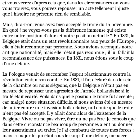
et vous verrez d’après cela que, dans les circonstances où vous
vous trouvez, vous pouvez repousser un acte tellement injuste
que l’histoire ne présente rien de semblable.
Mais, dira-t-on, vous avez bien accepté le traité du 15 novembre.
Eh quoi ! ne voyez-vous pas la différence immense qui existe
entre notre position d’alors et notre position actuelle ? En 1831, la
Belgique était dans un état révolutionnaire aux yeux de l’Europe ;
elle n’était reconnue par personne. Nous avions reconquis notre
antique nationalité, mais elle n’était pas reconnue ; il lui fallait la
reconnaissance des puissances. En 1831, nous étions sous le coup
d’une défaite.
La Pologne venait de succomber, l’esprit réactionnaire contre la
révolution était à son comble. En 1831, il fut déclaré dans le sein
de la chambre où nous siégeons, que la Belgique n’était pas en
mesure de repousser une agression de l’armée hollandaise si le
traité était écarté. Voilà dans quelle position le traité fut accepté ;
car, malgré notre situation difficile, si nous avions été en mesure
de lutter contre une invasion hollandaise, nul doute que le traité
n’eût pas été accepté. Il y allait donc alors de l’existence de la
Belgique. Vivre ou ne pas vivre, être ou ne pas être. Je conçois que
dans cette circonstance beaucoup de personnes aient pu donner
leur assentiment au traité. Je l’ai combattu de toutes mes forces ;
mais la majorité qui était sous le coup d’une défaite, menacée