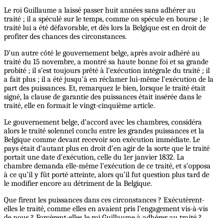
Le roi Guillaume a laissé passer huit années sans adhérer au
traité ; il a spéculé sur le temps, comme on spécule en bourse ; le
traité lui a été défavorable, et dès lors la Belgique est en droit de
profiter des chances des circonstances.
D’un autre côté le gouvernement belge, après avoir adhéré au
traité du 15 novembre, a montré sa haute bonne foi et sa grande
probité ; il s’est toujours prêté à l’exécution intégrale du traité ; il
a fait plus ; il a été jusqu’à en réclamer lui-même l’exécution de la
part des puissances. Et, remarquez le bien, lorsque le traité était
signé, la clause de garantie des puissances était insérée dans le
traité, elle en formait le vingt-cinquième article.
Le gouvernement belge, d’accord avec les chambres, considéra
alors le traité solennel conclu entre les grandes puissances et la
Belgique comme devant recevoir son exécution immédiate. Le
pays était d’autant plus en droit d’en agir de la sorte que le traité
portait une date d’exécution, celle du 1er janvier 1832. La
chambre demanda elle-même l’exécution de ce traité, et s’opposa
à ce qu’il y fût porté atteinte, alors qu’il fut question plus tard de
le modifier encore au détriment de la Belgique.
Que firent les puissances dans ces circonstances ? Exécutèrent-
elles le traité, comme elles en avaient pris l’engagement vis-à-vis
de nous ? Forcèrent-elles le roi Guillaume à adhérer au traité ?