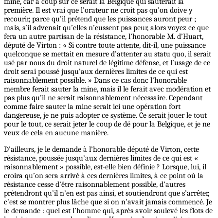
mine, car à coup sûr ce serait la Belgique qui sauterait la
première. Il est vrai que l’orateur ne croit pas qu’on doive y
recourir, parce qu’il prétend que les puissances auront peur ;
mais, s’il advenait qu’elles n’eussent pas peur, alors voyez ce que
fera un autre partisan de la résistance, l’honorable M. d’Huart,
député de Virton : « Si contre toute attente, dit-il, une puissance
quelconque se mettait en mesure d’attenter au statu quo, il serait
usé par nous du droit naturel de légitime défense, et l’usage de ce
droit serai poussé jusqu’aux dernières limites de ce qui est
raisonnablement possible. » Dans ce cas donc l’honorable
membre ferait sauter la mine, mais il le ferait avec modération et
pas plus qu’il ne serait raisonnablement nécessaire. Cependant
comme faire sauter la mine serait ici une opération fort
dangereuse, je ne puis adopter ce système. Ce serait jouer le tout
pour le tout, ce serait jeter le coup de dé pour la Belgique, et je ne
veux de cela en aucune manière.
D’ailleurs, je le demande à l’honorable député de Virton, cette
résistance, poussée jusqu’aux dernières limites de ce qui est «
raisonnablement » possible, est-elle bien définie ? Lorsque, lui, il
croira qu’on sera arrivé à ces dernières limites, à ce point où la
résistance cesse d’être raisonnablement possible, d’autres
prétendront qu’il n’en est pas ainsi, et soutiendront que s’arrêter,
c’est se montrer plus lâche que si on n’avait jamais commencé. Je
le demande : quel est l’homme qui, après avoir soulevé les flots de