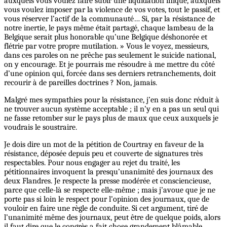
auxquels vous voulez faire subir une liquidation inique, auxquels
vous voulez imposer par la violence de vos votes, tout le passif, et
vous réserver l’actif de la communauté… Si, par la résistance de
notre inertie, le pays même était partagé, chaque lambeau de la
Belgique serait plus honorable qu’une Belgique déshonorée et
flétrie par votre propre mutilation. » Vous le voyez, messieurs,
dans ces paroles on ne prêche pas seulement le suicide national,
on y encourage. Et je pourrais me résoudre à me mettre du côté
d’une opinion qui, forcée dans ses derniers retranchements, doit
recourir à de pareilles doctrines ? Non, jamais.
Malgré mes sympathies pour la résistance, j’en suis donc réduit à
ne trouver aucun système acceptable ; il n’y en a pas un seul qui
ne fasse retomber sur le pays plus de maux que ceux auxquels je
voudrais le soustraire.
Je dois dire un mot de la pétition de Courtray en faveur de la
résistance, déposée depuis peu et couverte de signatures très
respectables. Pour nous engager au rejet du traité, les
pétitionnaires invoquent la presqu’unanimité des journaux des
deux Flandres. Je respecte la presse modérée et consciencieuse,
parce que celle-là se respecte elle-même ; mais j’avoue que je ne
porte pas si loin le respect pour l’opinion des journaux, que de
vouloir en faire une règle de conduite. Si cet argument, tiré de
l’unanimité même des journaux, peut être de quelque poids, alors
il faut dire que le congrès a fait chose grandement blâmable,