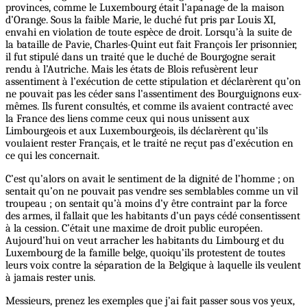
provinces, comme le Luxembourg était l’apanage de la maison
d’Orange. Sous la faible Marie, le duché fut pris par Louis XI,
envahi en violation de toute espèce de droit. Lorsqu’à la suite de
la bataille de Pavie, Charles-Quint eut fait François Ier prisonnier,
il fut stipulé dans un traité que le duché de Bourgogne serait
rendu à l’Autriche. Mais les états de Blois refusèrent leur
assentiment à l’exécution de cette stipulation et déclarèrent qu’on
ne pouvait pas les céder sans l’assentiment des Bourguignons eux-
mêmes. Ils furent consultés, et comme ils avaient contracté avec
la France des liens comme ceux qui nous unissent aux
Limbourgeois et aux Luxembourgeois, ils déclarèrent qu’ils
voulaient rester Français, et le traité ne reçut pas d’exécution en
ce qui les concernait.
C’est qu’alors on avait le sentiment de la dignité de l’homme ; on
sentait qu’on ne pouvait pas vendre ses semblables comme un vil
troupeau ; on sentait qu’à moins d’y être contraint par la force
des armes, il fallait que les habitants d’un pays cédé consentissent
à la cession. C’était une maxime de droit public européen.
Aujourd’hui on veut arracher les habitants du Limbourg et du
Luxembourg de la famille belge, quoiqu’ils protestent de toutes
leurs voix contre la séparation de la Belgique à laquelle ils veulent
à jamais rester unis.
Messieurs, prenez les exemples que j’ai fait passer sous vos yeux,