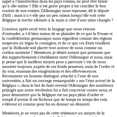
appel à l’insurrection dans les pays voisins, ne peut être fatale
qu’à elle-même ? Elle n’est guère propre à lui concilier le bon
vouloir de nos voisins. L’Allemagne nous repousse, dit le député
d’Ath ; mais n’a-t-elle pas un peu raison lorsqu’elle voit cette
Belgique la torche allumée à la main à côté d’une mine chargée ?
L’orateur, après avoir tenu la langage que nous venons
d’entendre, a-t-il bien raison de se plaindre de ce que la Prusse et
la confédération germanique nous regardent comme des régions
suspectes où règne la contagion, et de ce que ces Etats veuillent
que la Hollande soit placée tout autour de nous comme un
cordon sanitaire ? Messieurs, je désire autant que personne que
des rapprochements s’établissent entre l’Allemagne et nous, mais
je pense que le meilleur moyen pour y parvenir c’est de nous
montrer toujours, auprès de ces froids penseurs, amis de l’ordre et
du vrai, ennemis des exagérations et des effervescences.
Récemment un homme distingué, attaché à l’une de nos
universités, a fait un ouvrage remarquable « sur l’état actuel de la
Belgique », dans le but de faire revenir l’Allemagne des nombreux
préjugés que notre révolution lui a fait concevoir contre nous, et
pour démontrer que la Belgique est un pays plein d’ordre et
rempli d’avenir. Il est fâcheux que de temps en temps des voix
s’élèvent ici comme pour lui en donner un démenti.
Messieurs, je ne veux pas de cette résistance au moyen de la