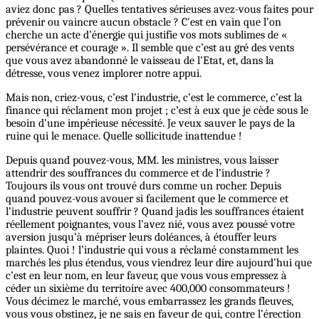
aviez donc pas ? Quelles tentatives sérieuses avez-vous faites pour
prévenir ou vaincre aucun obstacle ? C'est en vain que l’on
cherche un acte d’énergie qui justifie vos mots sublimes de «
persévérance et courage ». Il semble que c’est au gré des vents
que vous avez abandonné le vaisseau de l’Etat, et, dans la
détresse, vous venez implorer notre appui.
Mais non, criez-vous, c’est l’industrie, c’est le commerce, c’est la
finance qui réclament mon projet ; c’est à eux que je cède sous le
besoin d’une impérieuse nécessité. Je veux sauver le pays de la
ruine qui le menace. Quelle sollicitude inattendue !
Depuis quand pouvez-vous, MM. les ministres, vous laisser
attendrir des souffrances du commerce et de l’industrie ?
Toujours ils vous ont trouvé durs comme un rocher. Depuis
quand pouvez-vous avouer si facilement que le commerce et
l’industrie peuvent souffrir ? Quand jadis les souffrances étaient
réellement poignantes, vous l’avez nié, vous avez poussé votre
aversion jusqu’à mépriser leurs doléances, à étouffer leurs
plaintes. Quoi ! l’industrie qui vous a réclamé constamment les
marchés les plus étendus, vous viendrez leur dire aujourd’hui que
c’est en leur nom, en leur faveur, que vous vous empressez à
céder un sixième du territoire avec 400,000 consommateurs !
Vous décimez le marché, vous embarrassez les grands fleuves,
vous vous obstinez, je ne sais en faveur de qui, contre l’érection