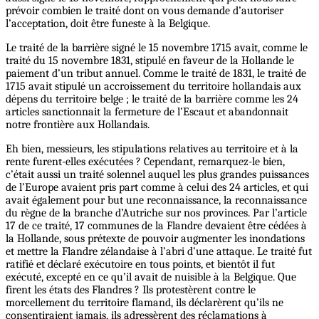
prévoir combien le traité dont on vous demande d’autoriser
l’acceptation, doit être funeste à la Belgique.
Le traité de la barrière signé le 15 novembre 1715 avait, comme le
traité du 15 novembre 1831, stipulé en faveur de la Hollande le
paiement d’un tribut annuel. Comme le traité de 1831, le traité de
1715 avait stipulé un accroissement du territoire hollandais aux
dépens du territoire belge ; le traité de la barrière comme les 24
articles sanctionnait la fermeture de l’Escaut et abandonnait
notre frontière aux Hollandais.
Eh bien, messieurs, les stipulations relatives au territoire et à la
rente furent-elles exécutées ? Cependant, remarquez-le bien,
c’était aussi un traité solennel auquel les plus grandes puissances
de l’Europe avaient pris part comme à celui des 24 articles, et qui
avait également pour but une reconnaissance, la reconnaissance
du règne de la branche d’Autriche sur nos provinces. Par l’article
17 de ce traité, 17 communes de la Flandre devaient être cédées à
la Hollande, sous prétexte de pouvoir augmenter les inondations
et mettre la Flandre zélandaise à l’abri d’une attaque. Le traité fut
ratifié et déclaré exécutoire en tous points, et bientôt il fut
exécuté, excepté en ce qu’il avait de nuisible à la Belgique. Que
firent les états des Flandres ? Ils protestèrent contre le
morcellement du territoire flamand, ils déclarèrent qu’ils ne
consentiraient jamais, ils adressèrent des réclamations à