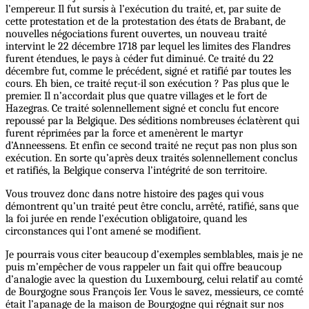
l’empereur. Il fut sursis à l’exécution du traité, et, par suite de
cette protestation et de la protestation des états de Brabant, de
nouvelles négociations furent ouvertes, un nouveau traité
intervint le 22 décembre 1718 par lequel les limites des Flandres
furent étendues, le pays à céder fut diminué. Ce traité du 22
décembre fut, comme le précédent, signé et ratifié par toutes les
cours. Eh bien, ce traité reçut-il son exécution ? Pas plus que le
premier. Il n’accordait plus que quatre villages et le fort de
Hazegras. Ce traité solennellement signé et conclu fut encore
repoussé par la Belgique. Des séditions nombreuses éclatèrent qui
furent réprimées par la force et amenèrent le martyr
d’Anneessens. Et enfin ce second traité ne reçut pas non plus son
exécution. En sorte qu’après deux traités solennellement conclus
et ratifiés, la Belgique conserva l’intégrité de son territoire.
Vous trouvez donc dans notre histoire des pages qui vous
démontrent qu’un traité peut être conclu, arrêté, ratifié, sans que
la foi jurée en rende l’exécution obligatoire, quand les
circonstances qui l’ont amené se modifient.
Je pourrais vous citer beaucoup d’exemples semblables, mais je ne
puis m’empêcher de vous rappeler un fait qui offre beaucoup
d’analogie avec la question du Luxembourg, celui relatif au comté
de Bourgogne sous François Ier. Vous le savez, messieurs, ce comté
était l’apanage de la maison de Bourgogne qui régnait sur nos