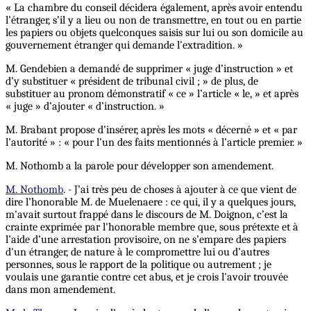
« La chambre du conseil décidera également, après avoir entendu
l’étranger, s’il y a lieu ou non de transmettre, en tout ou en partie
les papiers ou objets quelconques saisis sur lui ou son domicile au
gouvernement étranger qui demande l’extradition. »
M. Gendebien a demandé de supprimer « juge d’instruction » et
d’y substituer « président de tribunal civil ; » de plus, de
substituer au pronom démonstratif « ce » l’article « le, » et après
« juge » d’ajouter « d’instruction. »
M. Brabant propose d’insérer, après les mots « décerné » et « par
l’autorité » : « pour l’un des faits mentionnés à l’article premier. »
M. Nothomb a la parole pour développer son amendement.
M. Nothomb
. - J’ai très peu de choses à ajouter à ce que vient de
dire l’honorable M. de Muelenaere : ce qui, il y a quelques jours,
m'avait surtout frappé dans le discours de M. Doignon, c’est la
crainte exprimée par l'honorable membre que, sous prétexte et à
l’aide d’une arrestation provisoire, on ne s’empare des papiers
d'un étranger, de nature à le compromettre lui ou d’autres
personnes, sous le rapport de la politique ou autrement ; je
voulais une garantie contre cet abus, et je crois l'avoir trouvée
dans mon amendement.