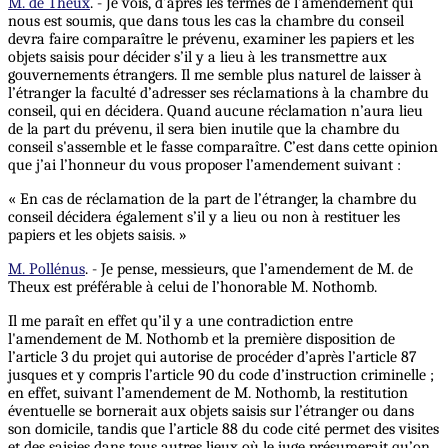
M. de Theux
. - Je vois, d’après les termes de l’amendement qui
nous est soumis, que dans tous les cas la chambre du conseil
devra faire comparaître le prévenu, examiner les papiers et les
objets saisis pour décider s’il y a lieu à les transmettre aux
gouvernements étrangers. Il me semble plus naturel de laisser à
l’étranger la faculté d’adresser ses réclamations à la chambre du
conseil, qui en décidera. Quand aucune réclamation n’aura lieu
de la part du prévenu, il sera bien inutile que la chambre du
conseil s'assemble et le fasse comparaître. C’est dans cette opinion
que j’ai l’honneur du vous proposer l’amendement suivant :
« En cas de réclamation de la part de l’étranger, la chambre du
conseil décidera également s’il y a lieu ou non à restituer les
papiers et les objets saisis. »
M. Pollénus
. - Je pense, messieurs, que l’amendement de M. de
Theux est préférable à celui de l’honorable M. Nothomb.
Il me paraît en effet qu’il y a une contradiction entre
l'amendement de M. Nothomb et la première disposition de
l’article 3 du projet qui autorise de procéder d’après l’article 87
jusques et y compris l’article 90 du code d’instruction criminelle ;
en effet, suivant l’amendement de M. Nothomb, la restitution
éventuelle se bornerait aux objets saisis sur l’étranger
ou
dans
son domicile, tandis que l’article 88 du code cité permet des visites
et des saisies dans tous autres lieux où le juge présumerait qu’on