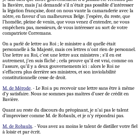
la Bavière, mais j’ai demandé s’il n’était pas possible d’intéresser
la légation française, dont on nous vante la camaraderie avec la
nôtre, en faveur d’un malheureux Belge. J’espère, du reste, que
l’homélie, pleine de venin, que vous venez d’entendre, ne vous
empêchera pas, messieurs, de vous intéresser au sort de votre
compatriote Corremans.
On a parlé de lettre au Roi ; le ministre a dit quelle était
personnelle à Sa Majesté, mais ces lettres n’ont rien de personnel.
Une
lettre au Roi, c’est une lettre aux ministres ; s’il en est
autrement, j’en suis fâché ; cela prouve qu’il est vrai, comme on
l’assure, qu’il y a deux gouvernements ici : alors le Roi ne
s’effacera plus derrière ses ministres, et son inviolabilité
constitutionnelle cesse de droit.
M. de Mérode
. - Le Roi a pu recevoir une lettre sans être à même
d’y satisfaire. Nous ne sommes pas maîtres d’user de crédit en
Bavière.
Quant au reste du discours du préopinant, je n’ai pas le talent
d’improviser comme M. de Robaulx, et je n’y répondrai pas.
M. de Robaulx
. - Vous avez au moins le talent de distiller votre fiel
à loisir et par écrit.