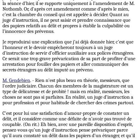
la séance d’hier, il se rapporte uniquement à l’amendement de M.
Nothomb. Or, d'après cet amendement comme d’après le mien,
c’est la chambre du conseil qui est appelée à décider. Quant au
juge d’instruction, il ne peut saisir et prendre connaissance que
des papiers relatifs au délit et propres à établir la culpabilité ou
l’innocence des prévenus.
Je reproduirai une explication que j’ai déjà donnée hier, c’est que
l'honneur et le devoir empêcheront toujours à un juge
d’instruction de servir d’officier auxiliaire aux polices étrangères.
Ce serait une trop grave prévarication de sa part de profiter d’une
arrestation pour fouiller des papiers et aller communiquer des
secrets étrangers au délit imputé au prévenu.
M. Gendebien
. - Rien n'est plus beau en théorie, messieurs, que
l'ordre judiciaire. Chacun des membres de la magistrature est un
type de délicatesse et de probité ! mais en réalité, messieurs, les
choses ne sont pas si parfaites. En réalité, un juge d’instruction a
pour profession et pour habitude de chercher des crimes partout.
C'est pour lui une satisfaction d'amour-propre de constater un
délit, et il considère comme une défaite de n’avoir pas trouvé de
coupable. (On rit.) Eh bien, avec une pareille disposition d’esprit,
pensez-vous qu’un juge d’instruction pense prévariquer parce
qu’il aura constaté un délit dans les papiers d’un étranger, et qu’il