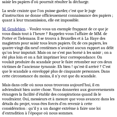
saisir les papiers d’où pourrait résulter la décharge.
La seule crainte que l’on puisse garder, c’est que le juge
d’instruction ne donne officieusement connaissance des papiers ;
quant à leur transmission, elle est impossible.
M. Gendebien
. - Voulez-vous un exemple frappant de ce que je
vous disais tout à l’heure ? Rappelez-vous l’affaire de MM. de
Potter et Tielemans. Il se trouva à Bruxelles et à La Haye des
magistrats pour saisir tous leurs papiers. Or, de ces papiers, les
quatre-vingt-dix-neuf centièmes n’avaient aucun rapport au délit
qu’on leur imputait. Mais on ne s’est pas borné à les saisir ; on a
été plus loin et on a fait imprimer leur correspondance. On
voulait produire du scandale pour le faire retomber sur ces deux
victimes de l’ancienne tyrannie. Eh bien ! qu’est-il arrivé ? C’est
que le scandale a enveloppé plus de cinquante personnes. Dans
cette circonstance du moins, il n’y eut que du scandale.
Mais dans celle où nous nous trouvons aujourd’hui, il en
adviendrait bien autre chose. Vous donneriez aux gouvernements
étrangers la facilité d’établir des conspirations quand ils le
voudraient. Oui, messieurs et à mesure que vous avancez dans les
détails du projet, vous êtes forcés d'en revenir à cette
considération : qu'il y a un danger extrême à faire une loi
d’extradition à l’époque où nous sommes.