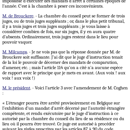
impossible d'exécuter des mandats d'arrêt à certaines époques de
l'année. C'est à la chambre à peser ces inconvénients.
M. de Brouckere
. - La chambre du conseil peut se former de trois
juges, ou de trois juges suppléants ; or, dans le plus petit tribunal,
il y a trois juges et trois juges suppléants ; je vous laisse à
considérer combien de fois, sur six juges, il y en aura quatre
d'absents. Ordinairement, trois juges restent dans le lieu pour
pouvoir vaquer.
M. Milcamps
. - Je ne vois pas que la réponse donnée par M. de
Brouckere soit suffisante. J'ai dit que le juge d’instruction tenait
de la loi le pouvoir de décerner des mandats de comparution,
d'amener, etc. ; mais l'article 114 qu'on a cité n'a aucune espèce
de rapport avec le principe que je mets en avant. (Aux voix ! aux
voix ! aux voix !)
M. le président
. - Voici l’article 3 avec l’amendement de M. Coghen
:
« L’étranger pourra être arrêté provisoirement en Belgique sur
l’exhibition d’un mandat d’arrêt décerné par l’autorité étrangère
compétente, et rendu exécutoire par le juge d’instruction à ce
autorisé par la chambre du conseil du lieu de sa résidence ou du
lieu où il pourra être trouvé. Ce juge est autorisé à procéder
suivant les règles prescrites par les articles 87 à 90 du code