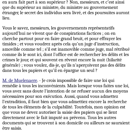
en aura fait part à son supérieur ? Non, messieurs, et c’est ainsi
que du supérieur au ministre, du ministre au gouvernement
étranger, le secret des individus sera livré, et des poursuites auront
lieu.
Vous le savez, messieurs, les gouvernements représentatifs
aujourd’hui ne vivent que de conspirations factices ; on en
cherche partout pour en faire grand bruit, et pour effrayer les
timides ; et vous voudrez après cela qu’un juge d’instruction,
amovible comme tel ; s’il est inamovible comme juge, mal rétribué
comme ils le sont ici, dont l’office est de rechercher les délits et les
crimes le jour, et qui souvent en rêvent encore la nuit (hilarité
générale) ; vous voulez, dis-je, qu'ils n'aperçoivent pas des délits
dans tous les papiers et qu’il en épargne un seul ?
M. de Muelenaere
. - Je crois impossible de faire une loi qui
remédie à tous les inconvénients. Mais lorsque vous faites une loi,
vous avez sans doute l'intention de ne refuser aucun des moyens
nécessaires pour son exécution. Aussi, quand vous admettez
l’extradition, il faut bien que vous admettiez encore la recherche
de tous les éléments de la culpabilité. Toutefois, mon opinion est
que vous ne devez autoriser la saisie des papiers qui se lient
directement avec le fait imputé au prévenu. Tous les autres
documents qui se trouvent à son domicile ou ailleurs ne sauraient
être saisis.