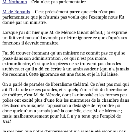
M. Nothomb
. - Cela n’est pas parlementaire.
M. de Robaulx
. - C’est précisément parce que cela n’est pas
parlementaire que je n’aurais pas voulu que l’exemple nous fût
donné par un ministre.
Lorsque j’ai dit hier que M. de Mérode faisait défaut, j’ai exprimé
un fait vrai puisqu’il avouait par lettre ignorer ce que d’après ses
fonctions il devrait connaître.
J’ai dû trouver étonnant qu’un ministre ne connût pas ce qui se
passe dans son administration ; ce qui n’est pas moins
extraordinaire, c’est que les pièces ne se trouvent pas dans les
archives, et qu’il a dû en écrire à un ambassadeur (qui n’a jamais
été reconnu). Cette ignorance est une faute, et je la lui laisse.
On a parlé de parades de libéralisme théâtral. Ce n’est pas moi qui
ait l’habitude de ces parades, et si quelqu’un a fait du libéralisme
de théâtre, c’est M. de Mérode, dont l’animosité et les formes peu
polies ont excité plus d’une fois les murmures de la chambre dans
des discours auxquels l’opposition a dédaigné de répondre ; si
donc quelqu’un a jamais joué la comédie, c’est M. de Mérode ;
mais, malheureusement pour lui, il n’y a tenu que l’emploi de
trial
.
Je sais bien que notre gouvernement n’a jamais été reconnu par