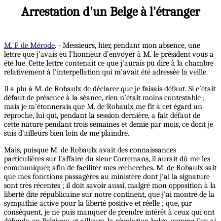
Arrestation d'un Belge à l'étranger
M. F. de Mérode
. - Messieurs, hier, pendant mon absence, une
lettre que j’avais eu l’honneur d’envoyer à M. le président vous a
été lue. Cette lettre contenait ce que j’aurais pu dire à la chambre
relativement à l’interpellation qui m’avait été adressée la veille.
Il a plu à M. de Robaulx de déclarer que je faisais défaut. Si c’était
défaut de présence à la séance, rien n’était moins contestable ;
mais je m’étonnerais que M. de Robaulx me fît à cet égard un
reproche, lui qui, pendant la session dernière, a fait défaut de
cette nature pendant trois semaines et demie par mois, ce dont je
suis d’ailleurs bien loin de me plaindre.
Mais, puisque M. de Robaulx avait des connaissances
particulières sur l’affaire du sieur Corremans, il aurait dû me les
communiquer, afin de faciliter mes recherches. M. de Robaulx sait
que mes fonctions passagères au ministère dont j’ai la signature
sont très récentes ; il doit savoir aussi, malgré mon opposition à la
liberté dite républicaine sur notre continent, que j’ai montré de la
sympathie active pour la liberté positive et réelle ; que, par
conséquent, je ne puis manquer de prendre intérêt à ceux qui ont
défendu en Belgique, et ailleurs, la révolution belge, comme j’en ai