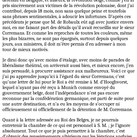
pris sincèrement aux victimes de la révolution polonaise, dont j’ai
contribué, depuis 18 mois, non sans quelque peine et toutefois
sans phrases sentimentales, à adoucir les infortunes. D’après ces
précédents je pense que M. de Robaulx eût agi avec justice envers
moi, en me faisant part des détails qu’il avait recueillis sur le sieur
Corremans. Et comme les reproches de toutes les couleurs, même
les plus bizarres, ne sont pas épargnés, surtout depuis quelques
jours, aux ministres, il doit m’être permis d’en adresser à mon
tour de mieux motivés.
Je dirai donc qu’avec moins d’étalage, avec moins de parades de
libéralisme théâtral, on arriverait aussi bien, et mieux encore, j’en
suis persuadé, à procurer assistance aux malheureux. Voici ce que
j’ai pu apprendre jusqu’ici à l’égard du sieur Corremans, c’est
qu’une lettre de lui pour le Roi a été remise à M. d’Hooghvorst,
lequel n’ayant pas été reçu à Munich comme envoyé du
gouvernement belge, dont l’indépendance n’est pas encore
reconnue par la confédération germanique, est parti de suite pour
une autre destination, et n’a eu les moyens de s’occuper ni
officieusement ni officiellement de la détention de M. Corremans.
Quant à la lettre adressée au Roi des Belges, je ne pourrais
entretenir la chambre de ce qui est personnel à S. M. ; je l’ignore
absolument. Tout ce que je puis permettre à la chambre, c’est
d’obtenir des renseignements ultérieurs par les légations anglaise