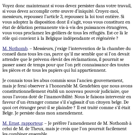
Voyez donc maintenant si vous devez persister dans votre travail,
si vous devez accomplir cette œuvre d’iniquité. Croyez-moi,
messieurs, repoussez l’article 3, repoussez la loi tout entière. Si
vous adoptez la disposition dont il s'agit, vous vous constituez en
état de délation permanente vis-à-vis des puissances étrangères,
vous vous proclamez les geôliers de tous les réfugiés. Est-ce là le
rôle qui convient à la Belgique indépendante et régénérée ?
M. Nothomb
. – Messieurs, j'exige l'intervention de la chambre du
conseil dans tous les cas, parce qu'il me semble que si l'on devait
attendre que le prévenu élevât des réclamations, il pourrait se
passer assez de temps pour que l'on prît connaissance des toutes
les pièces et de tous les papiers qui lui appartiennent.
Je connais tous les abus commis sous l'ancien gouvernement,
mais je ferai observer à l'honorable M. Gendebien que nous avons
constitutionnellement établi un nouveau pouvoir judiciaire, que
nous l'avons doté de l'inamovibilité. Nous le faisons intervenir en
faveur d'un étranger comme s'il s'agissait d'un citoyen belge. De
quoi cet étranger peut-il se plaindre ? Il est traité comme s'il était
Belge. Je persiste dans mon amendement.
M. Ernst, rapporteur
. – Je préfère l'amendement de M. Nothomb à
celui de M. de Theux, mais je crois que l'on pourrait facilement
les combiner ensemble.