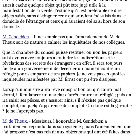
aurait caché quelque objet qui pût être jugé utile à la
manifestation de la vérité. J’estime qu'il est préférable de dire
objets saisis, sans distinguer ceux qui auraient été saisis dans le
domicile de l'étranger et ceux qui auraient été saisi hors de son
domicile.
M. Gendebien
. - Il ne semble pas que l'amendement de M. de
Theux soit de nature à calmer les inquiétudes de nos collègues.
Que la chambre du conseil puisse restituer ou non les papiers
saisis, vous avez toujours à craindre les indiscrétions et les
révélations des secrets des étrangers ; en effet, il sera toujours
facile à un gouvernement de décerner un mandat contre un
réfugié pour s'emparer de ses papiers. Je ne vois pas en quoi les
inquiétudes manifestées par M. Ernst ont pu être dissipées.
Lorsqu'un ministre aura rêvé conspiration ou qu’il aura mal
dormi, il fera lancer un mandat d’arrêt contre un réfugié ; puis on
ira saisir ses pièces, et s'assurer ainsi s’il n’existe pas quelque
complot, ou quelqu’apparence de complot. Où donc est la garantie
? Je ne l’aperçois pas.
M. de Theux
. - Messieurs, l’honorable M. Gendebien a
parfaitement répondu dans son système ; mais l’amendement que
j’ai proposé n’est pas relatif aux objections qui ont été faites dans