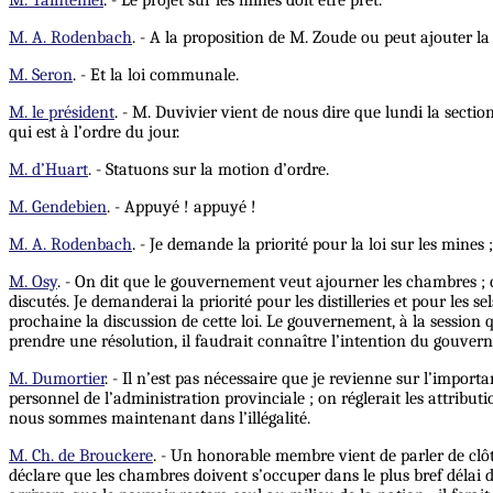
M. Taintenier
. - Le projet sur les mines doit être prêt.
M. A. Rodenbach
. - A la proposition de M. Zoude ou peut ajouter la 
M. Seron
. - Et la loi communale.
M. le président
. - M. Duvivier vient de nous dire que lundi la sect
qui est à l’ordre du jour.
M. d’Huart
. - Statuons sur la motion d’ordre.
M. Gendebien
. - Appuyé ! appuyé !
M. A. Rodenbach
. - Je demande la priorité pour la loi sur les mines 
M. Osy
. - On dit que le gouvernement veut ajourner les chambres ; c
discutés. Je demanderai la priorité pour les distilleries et pour les s
prochaine la discussion de cette loi. Le gouvernement, à la session 
prendre une résolution, il faudrait connaître l’intention du gouver
M. Dumortier
. - Il n’est pas nécessaire que je revienne sur l’import
personnel de l’administration provinciale ;
on
réglerait les attribu
nous sommes maintenant dans l’illégalité.
M. Ch. de Brouckere
. - Un honorable membre vient de parler de clôtur
déclare que les chambres doivent s’occuper dans le plus bref délai de p