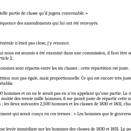
telle partie de classe qu’il jugera convenable. »
onséquence des amendements qui lui ont été renvoyés.
énérale n’était pas close, j’y renonce.
 qui nous est soumis a été examiné dans une commission, il faut être
ticle 2.
mes sont répartis entre les six classes ; cette répartition est juste.
tition non pas égale, mais proportionnelle. Ce qui est encore très jus
tablis.
 hommes et on ne le serait pas en n’en appelant qu’une partie. La répa
 moitié des trente mille hommes, il me paraît juste de répartir cette m
; les deux suivantes 2,500 hommes et les classes de 1830 et 1831, c
ment qui serait conçu en ces termes : « Les hommes que le gouvernemen
une levée immédiate sur les hommes des classes de 1830 et 1831. La po