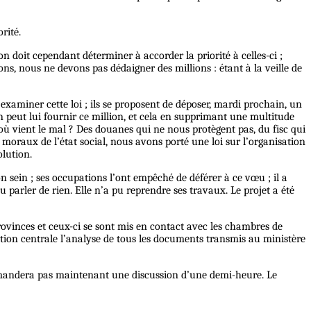
rité.
ration doit cependant déterminer à accorder la priorité à celles-ci ;
ons, nous ne devons pas dédaigner des millions : étant à la veille de
 examiner cette loi ; ils se proposent de déposer, mardi prochain, un
 on peut lui fournir ce million, et cela en supprimant une multitude
D’où vient le mal ? Des douanes qui ne nous protègent pas, du fisc qui
oraux de l’état social, nous avons porté une loi sur l’organisation
olution.
s son sein ; ses occupations l’ont empêché de déférer à ce vœu ;
il
a
 parler de rien. Elle n’a pu reprendre ses travaux. Le projet a été
 provinces et ceux-ci se sont mis en contact avec les chambres de
ion centrale l’analyse de tous les documents transmis au ministère
ne demandera pas maintenant une discussion d’une demi-heure. Le