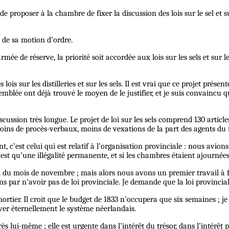
 de proposer à la chambre de fixer la discussion des lois sur le sel et s
s de sa motion d’ordre.
rmée de réserve, la priorité soit accordée aux lois sur les sels et sur 
lois sur les distilleries et sur les sels. Il est vrai que ce projet pré
mblée ont déjà trouvé le moyen de le justifier, et je suis convaincu q
 discussion très longue. Le projet de loi sur les sels comprend 130 articles
 moins de procès-verbaux, moins de vexations de la part des agents du
t, c’est celui qui est relatif à l’organisation provinciale : nous avi
n’est qu’une illégalité permanente, et si les chambres étaient ajourné
u mois de novembre ; mais alors nous avons un premier travail à fair
ar n’avoir pas de loi provinciale. Je demande que la loi provinciale 
rtier. Il croit que le budget de 1833 n’occupera que six semaines ; je
er éternellement le système néerlandais.
grès lui-même ; elle est urgente dans l’intérêt du trésor, dans l’intérêt 