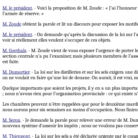
M. le président
. - Voici la proposition de M. Zoude : « J’ai l’honneur
l’armée de réserve. »
M. Zoude
obtient la parole et lit un discours pour exposer les motif
M. le président
. - On demande qu’après la discussion de la loi sur l’a
voir si réellement elles veulent s’occuper de ces objets.
M. Goethals
. - M. Zoude vient de vous exposer l’urgence de porter les 
section centrale n’a pu l’examiner, mais plusieurs membres de l’asse
est faite.
M. Dumortier
. - La loi sur les distilleries et sur les sels exigera une
on ne voulait en faire qu’une loi de douane. On aurait, il est vrai,
Quelque importants que soient les projets, il y en a un plus importan
; nous n’avons rien pour l’organisation provinciale : ce qui existe 
Les chambres peuvent n’être rappelées que pour le deuxième mardi d
nous aurons pour six semaines au moins d’occupation. Nous finirons p
M. Seron
. - Je demande la parole pour relever une erreur de M. Dumo
nouveau système d’asseoir les impôts ; nous ne voulons pas conserv
M. Thienpont
. - La loi sur les sels a été déclarée urgente par le con