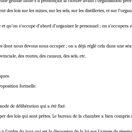
t une grande faute s’il prononçait la clôture avant l’organisation prov
 lois sur les mines, sur les sels, sur les distilleries, et sur l’organ
e et qu’on s’occupe d’abord d’organiser le personnel ; on s’occupera ens
ères dont nous devons nous occuper ; on a déjà réglé cela dans une sé
vinciale, des routes, des canaux, des sels, etc.
cques.
oposition formelle.
ode de délibération qui a été fixé.
ccuper des lois qui sont prêtes. Le bureau de la chambre a bien compri
à l’ordre du jour, qui est la discussion de la loi sur l’armée de réserve