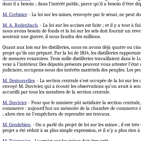
dont il a besoin ; dans l’intérêt public, parce qu’il a besoin d’être dé
M. Corbisier
. - La loi sur les mines, renvoyée par le sénat, ne peut don
M. A. Rodenbach
. - La loi sur les accises est faite ; et il y a tout à
nous avons besoin de fonds et la loi sur les sels doit fournir un re
soutenir une guerre, il nous faudra des millions.
Quant aux lois sur les distilleries, nous en avons déjà quatre ou cin
projet qu’ils ont préparé. Par la loi de 1814, les distilleries rappor
de mesures vexatoires. Trois mille distilleries travaillaient dans le
vexe à l’intérieur. Des députés présents peuvent vous attester l’état 
judiciaire, occupons-nous des intérêts matériels des peuples. Les p
M. Destouvelles
. - La section centrale s’est occupée de la loi sur le
envoyé M. Duvivier, qui a écouté les observations qu’on avait à soum
accueilli par tous les membres de la section centrale.
M. Duvivier
. - Pour que le ministre pût satisfaire la section central
commerce :
aujourd'hui
un mémoire de la chambre de commerce d’An
; alors rien ne l’empêchera de reprendre ses travaux.
M. Gendebien
. - On a parlé du projet de loi sur les mines ; il est 
projet a été réduit à sa plus simple expression, et il n’y a plus rien 