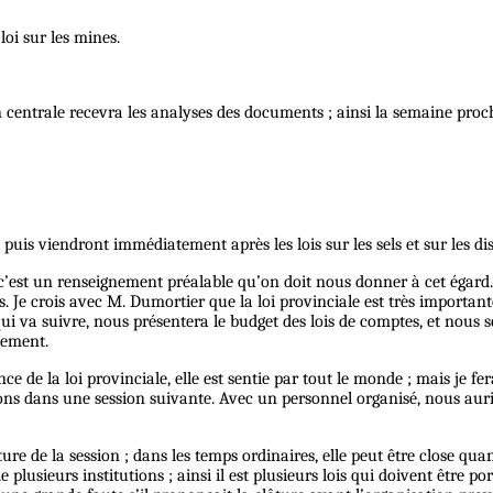
loi sur les mines.
ion centrale recevra les analyses des documents ; ainsi la semaine pr
; puis viendront immédiatement après les lois sur les sels et sur les dist
’est un renseignement préalable qu’on doit nous donner à cet égard. S’i
els. Je crois avec M. Dumortier que la loi provinciale est très importan
qui va suivre, nous présentera le budget des lois de comptes, et nous
nement.
ance de la loi provinciale, elle est sentie par tout le monde ; mais je 
tions dans une session suivante. Avec un personnel organisé, nous aur
e de la session ; dans les temps ordinaires, elle peut être close quand
lusieurs institutions ; ainsi il est plusieurs lois qui doivent être port