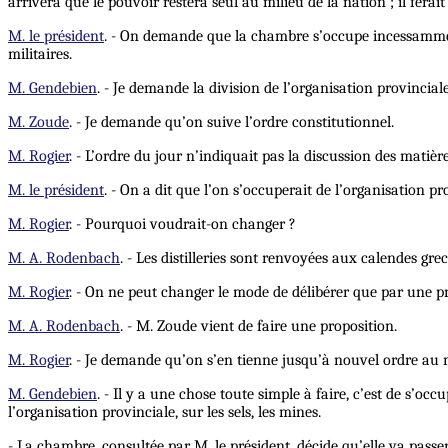
arrivera que le pouvoir restera seul au milieu de la nation ; il ferai
M. le président
. - On demande que la chambre s’occupe incessamment des
militaires.
M. Gendebien
. - Je demande la division de l’organisation provincial
M. Zoude
. - Je demande qu’on suive l’ordre constitutionnel.
M. Rogier
. - L’ordre du jour n’indiquait pas la discussion des mati
M. le président
. - On a dit que l’on s’occuperait de l’organisation pro
M. Rogier
. - Pourquoi voudrait-on changer ?
M. A. Rodenbach
. - Les distilleries sont renvoyées aux calendes gre
M. Rogier
. - On ne peut changer le mode de délibérer que par une pr
M. A. Rodenbach
. - M. Zoude vient de faire une proposition.
M. Rogier
. - Je demande qu’on s’en tienne jusqu’à nouvel ordre au m
M. Gendebien
. - Il y a une chose toute simple à faire, c’est de s’o
l’organisation provinciale, sur les sels, les mines.
- La chambre, consultée par M. le président, décide qu’elle va passer 