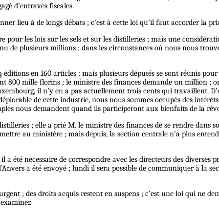
gagé d’entraves fiscales.
ner lieu à de longs débats ; c’est à cette loi qu’il faut accorder la prio
 faire pour les lois sur les sels et sur les distilleries ; mais une considé
venu de plusieurs millions ; dans les circonstances où nous nous trouv
q éditions en 160 articles : mais plusieurs députés se sont réunis pour
taient 800 mille florins ; le ministre des finances demande un million ;
 Luxembourg, il n’y en a pas actuellement trois cents qui travaillent. 
déplorable de cette industrie,
nous
nous sommes occupés des intérêts m
euples nous demandent quand ils participeront aux bienfaits de la rév
s distilleries ; elle a prié M. le ministre des finances de se rendre dan
ettre au ministère ; mais depuis, la section centrale n’a plus entendu
e, il a été nécessaire de correspondre avec les directeurs des diverses
vers a été envoyé ; lundi il sera possible de communiquer à la sect
très urgent ; des droits acquis restent en suspens ; c’est une loi qui 
à examiner.