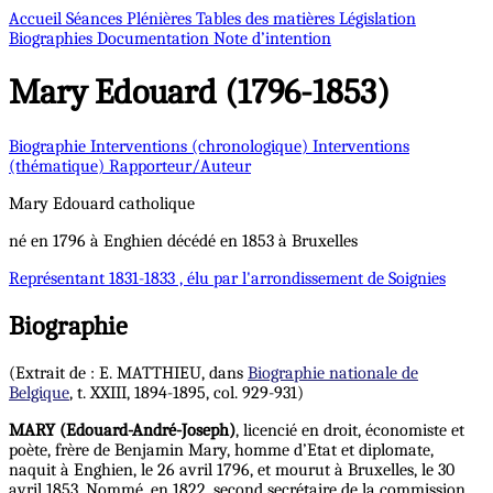
Accueil
Séances Plénières
Tables des matières
Législation
Biographies
Documentation
Note d’intention
Mary
Edouard (1796-1853)
Biographie
Interventions (chronologique)
Interventions
(thématique)
Rapporteur/Auteur
Mary
Edouard
catholique
né en 1796 à Enghien décédé en 1853 à Bruxelles
Représentant
1831-1833 , élu par l'arrondissement de Soignies
Biographie
(Extrait de : E. MATTHIEU, dans
Biographie nationale de
Belgique
, t. XXIII, 1894-1895, col. 929-931)
MARY (Edouard-André-Joseph)
, licencié en droit, économiste et
poète, frère de Benjamin Mary, homme d’Etat et diplomate,
naquit à Enghien, le 26 avril 1796, et mourut à Bruxelles, le 30
avril 1853. Nommé, en 1822, second secrétaire de la commission