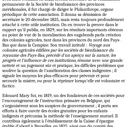
permanente de la Société de bienfaisance des provinces
méridionales, il fut chargé de diriger le Philanthrope, organe
périodique de cette association. Il donna sa démission de
secrétaire le 20 décembre 1825, mais resta toujours profondément
attaché à cette utile institution. On en trouve la preuve dans le
rapport qu'il publia, en 1829, sur les résultats importants obtenus
au point de vue de la moralisation des vagabonds parla création
des colonies agricoles, tant dans les provinces du nord des Pays-
Bas que dans la Campine. Son travail intitulé :
Voyage aux
colonies agricoles édifiées par les sociétés de bienfaisance du
royaume des Pays-Bas, précédé d'un aperçu sur la nature, les
progrès et l'influence de ces institutions
, résume avec une grande
netteté et un jugement sûr et pratique, les difficiles problèmes que
soulève la question de l'amélioration des classes indigentes ; il
signale les moyens les plus efficaces pour prévenir et pour
secourir la misère, ou pour la réprimer lorsqu'elle est volontaire et
factice.
Edouard Mary fut, en 1819, un des fondateurs de ces sociétés pour
l'encouragement de l'instruction primaire en Belgique, qui
s'organisèrent sous les auspices du gouvernement ; il porta ses
efforts à faire ouvrir des écoles gratuites pour les enfants
indigents et préconisa la méthode de l'enseignement mutuel. Il
contribua également à l'établissement de la Caisse d'épargne
établie d'abord à Bruxelles, en 1825, ainsi que du comité des