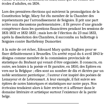
écoles d'adultes, en 1834.
Lors des premières élections qui suivirent la promulgation de la
Constitution belge, Mary fut élu membre de la Chambre des
représentants par l'arrondissement de Soignies. Il prit une part
active aux discussions parlementaires ; il fit preuve d'une grande
compétence dans les questions financières pendant les sessions de
1831-1832 et 1832-1833 ; mais lors de l'élection du 23 mai 1833,
après la dissolution des Chambres, il succomba au ballottage à
Soignies contre Barthélemy Dumortier.
A la suite de cet échec, Edouard Mary quitta Enghien pour se
fixer définitivement à Bruxelles. Un arrêté royal du 6 avril 1843 le
désigna comme membre de la commission provinciale de
statistique du Brabant qui venait d’être organisée. Il consacra, en
outre, ses loisirs à la poésie et fit paraître, en 1850, des Epîtres en
vers sur la Belgique ; elles sont au nombre de dix et dictées par un
noble sentiment patriotique ; l’auteur s’est inspiré des poésies de
Lemayeur et de Lebroussart. A leur exemple, il fait suivre ses
épîtres de notes historiques et statistiques sur notre pays. Nos
écrivains tendaient alors à faire revivre et à affirmer dans le
domaine littéraire et artistique surtout l’existence de la patrie
belge.