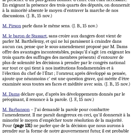
En exigeant la présence des trois quarts des députés, on donnerait
à la minorité absente le moyen d'entraver la marche de nos
discussions. (J. B., 15 nov.)
M. Pirson
parle dans le même sens. (J. B., 15 nov.)
M. le baron de Stassart
, sans croire aux dangers dont vient de
parler M. Barthélemy, et qui ne lui paraissent à craindre dans
aucun cas, pense que le sous-amendement proposé par M. Dams
offre des avantages incontestables, puisqu'il s'agit (en exigeant les
trois quarts des suffrages des membres présents) d'entourer de
plus de solennité les décisions à prendre par le congrès national
sur tout ce qui tient à nos institutions fondamentales et à
l'élection du chef de l'État ; l'orateur,
après
développé sa pensée,
ajoute que néanmoins c' est une question grave, qui mérite d'être
examinée sous toutes ses faces et méditée avec soin. (J. B., 15 nov.)
M. Dams
déclare que, d'après les développements donnés par le
préopinant, il renonce à la parole. (J. F., 15 nov.)
M. Barbanson
– J'ai demandé la parole pour combattre
l'amendement. Il me paraît dangereux en ceci, qu'il donnerait à la
minorité le moyen d'empêcher toute résolution de la majorité.
Pour
(page 131)
ne parler que de la décision que nous aurons à
prendre sur la forme de notre gouvernement futur, il est probable