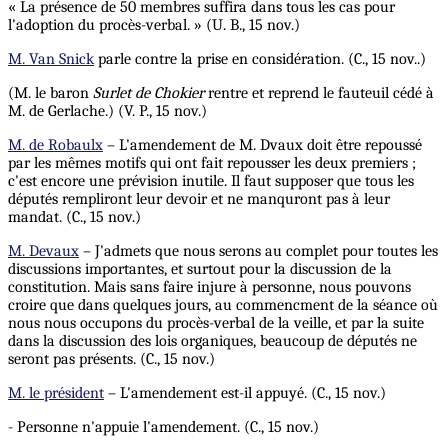
« La présence de 50 membres suffira dans tous les cas pour
l'adoption du procès-verbal. » (U. B., 15 nov.)
M. Van Snick
parle contre la prise en considération. (C., 15 nov..)
(M. le baron
Surlet de Chokier
rentre et reprend le fauteuil cédé à
M. de Gerlache.) (V. P., 15 nov.)
M. de Robaulx
– L'amendement de M. Dvaux doit être repoussé
par les mêmes motifs qui ont fait repousser les deux premiers ;
c'est encore une prévision inutile. Il faut supposer que tous les
députés rempliront leur devoir et ne manquront pas à leur
mandat. (C., 15 nov.)
M. Devaux
– J'admets que nous serons au complet pour toutes les
discussions importantes, et surtout pour la discussion de la
constitution. Mais sans faire injure à personne, nous pouvons
croire que dans quelques jours, au commencment de la séance où
nous nous occupons du procès-verbal de la veille, et par la suite
dans la discussion des lois organiques, beaucoup de députés ne
seront pas présents. (C., 15 nov.)
M. le président
– L'amendement est-il appuyé. (C., 15 nov.)
- Personne n'appuie l'amendement. (C., 15 nov.)