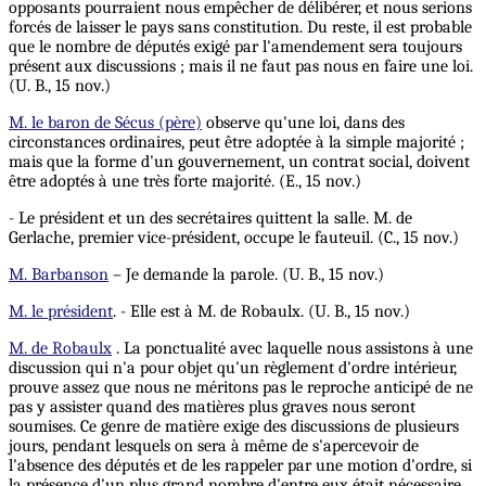
opposants pourraient nous empêcher de délibérer, et nous serions
forcés de laisser le pays sans constitution. Du reste, il est probable
que le nombre de députés exigé par l'amendement sera toujours
présent aux discussions ; mais il ne faut pas nous en faire une loi.
(U. B., 15 nov.)
M. le baron de Sécus (père)
observe qu'une loi, dans des
circonstances ordinaires, peut être adoptée à la simple majorité ;
mais que la forme d'un gouvernement, un contrat social, doivent
être adoptés à une très forte majorité. (E., 15 nov.)
- Le président et un des secrétaires quittent la salle. M. de
Gerlache, premier vice-président, occupe le fauteuil. (C., 15 nov.)
M. Barbanson
– Je demande la parole. (U. B., 15 nov.)
M. le président
. - Elle est à M. de Robaulx. (U. B., 15 nov.)
M. de Robaulx
. La ponctualité avec laquelle nous assistons à une
discussion qui n'a pour objet qu'un règlement d'ordre intérieur,
prouve assez que nous ne méritons pas le reproche anticipé de ne
pas y assister quand des matières plus graves nous seront
soumises. Ce genre de matière exige des discussions de plusieurs
jours, pendant lesquels on sera à même de s'apercevoir de
l'absence des députés et de les rappeler par une motion d'ordre, si
la présence d'un plus grand nombre d'entre eux était nécessaire.