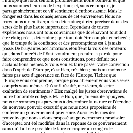
l'Europe que nous sentons profondément notre bonheur et que
nous sommes heureux de l'exprimer, et, sous ce rapport, je
partage sincèrement ce vif sentiment d'enthousiasme. Mais le
danger est dans les conséquences de cet enivrement. Nous ne
parvenons à rien fixer, à rien déterminer, à rien préciser dans des
actes de la plus haute importance. Cependant de tristes
expériences nous ont tous convaincus que dorénavant tout doit
être clair, précis, déterminé ; que tout doit être complet et achevé ;
que le temps de la confiance et des présomptions est à jamais
passé. De bruyantes acclamations étouffent la voix des orateurs
qui, dans l'intérêt de l'Etat, voudraient prendre la parole pour
faire comprendre ce que nous constituons, pour définir nos
acclamations mêmes. Si vous voulez faire passer votre conviction
dans l'esprit de l'Europe, c'est bien, très bien ; mais au moins ne
faites pas acte d'ignorance en face de l'Europe. Tâchez que
l'Europe vous comprenne, lorsque préalablement vous vous serez
compris vous-mêmes. Qu'est-il résulté, messieurs, de cette
exaltation de sentiments ? Hier, malgré les justes observations de
notre honorable collègue, M. Le Hon, que j'ai ensuite appuyées,
nous ne sommes pas parvenus à déterminer la nature et l'étendue
du nouveau pouvoir exécutif que nous nous proposions de
conférer au gouvernement provisoire. Aussi les termes des
pouvoirs que nous avions proposé au gouvernement provisoire
d'accepter, ont été modifiés dans la réponse de ce gouvernement,
sans qu'il ait été possible de faire rmarquer au congrès le