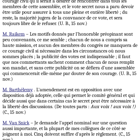
courage civil qu'il serait à désirer de rencontrer dans tous les
membres de cette assemblée, et le vote secret nous a paru devoir
être utile pour assurer à tous une pleine et entière liberté ; du
reste, la majorité jugera de la convnance de ce vote, et sera
toujours libre de le refuser. (U. B., 15 nov.)
M. Raikem
– Les motifs donnés par l'honorable préopinant sont
peu convenants, ce me semble ; chacun de nous a compris sa
haute mission, et aucun des membres du congrès ne manquera de
ce courage civil si nécessaire dans les circonstances où nous
sommes placés ; la publicité des votes est indispensable ; il faut
que nos commettants sachent comment chacun de nous remplit
son mandat, et sans cette publicité on se défiera d'une assemblée
qui commencerait elle-même par douter de son courage. (U. B., 15
nov.)
M. Barthélemy
. L'amendement est en opposition avec une
disposition déjà adoptée, celle qui permet le comité général et qui
décide aussi que dans certains cas le secret peut être nécessaire à
la liberté des discussions. (De toutes parts :
Aux voix ! aux voix !)
(C., 15 nov.)
M. Van Snick
– Je demande l'appel nominal sur une question
aussi importante, et la plupart de mes collègues de ce côté se
joignent à moi. Cinq doivent suffire d'après le règlement. (C., 15
nov.)