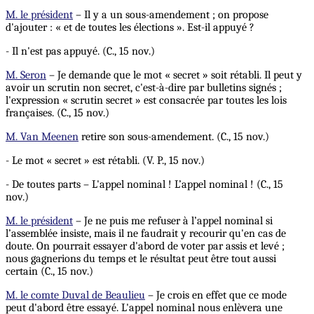
M. le président
– Il y a un sous-amendement ; on propose
d'ajouter : « et de toutes les élections ». Est-il appuyé ?
- Il n'est pas appuyé. (C., 15 nov.)
M. Seron
– Je demande que le mot « secret » soit rétabli. Il peut y
avoir un scrutin non secret, c'est-à-dire par bulletins signés ;
l'expression « scrutin secret » est consacrée par toutes les lois
françaises. (C., 15 nov.)
M. Van Meenen
retire son sous-amendement. (C., 15 nov.)
- Le mot « secret » est rétabli. (V. P., 15 nov.)
- De toutes parts – L'appel nominal ! L’appel nominal ! (C., 15
nov.)
M. le président
– Je ne puis me refuser à l’appel nominal si
l’assemblée insiste, mais il ne faudrait y recourir qu'en cas de
doute. On pourrait essayer d'abord de voter par assis et levé ;
nous gagnerions du temps et le résultat peut être tout aussi
certain (C., 15 nov.)
M. le comte Duval de Beaulieu
– Je crois en effet que ce mode
peut d'abord être essayé. L'appel nominal nous enlèvera une