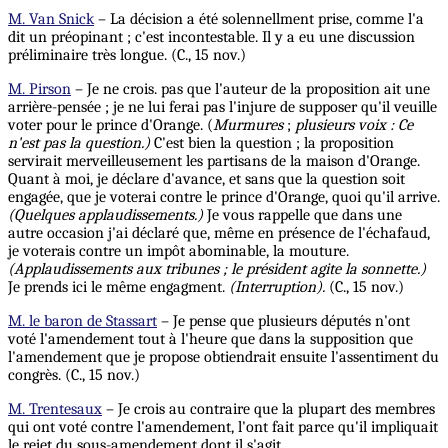
M. Van Snick
– La décision a été solennellment prise, comme l'a
dit un préopinant ; c'est incontestable. Il y a eu une discussion
préliminaire très longue. (C., 15 nov.)
M. Pirson
– Je ne crois. pas que l'auteur de la proposition ait une
arrière-pensée ; je ne lui ferai pas l'injure de supposer qu'il veuille
voter pour le prince d'Orange. (
Murmures
;
plusieurs voix : Ce
n'est pas la question.)
C'est bien la question ; la proposition
servirait merveilleusement les partisans de la maison d'Orange.
Quant à moi, je déclare d'avance, et sans que la question soit
engagée, que je voterai contre le prince d'Orange, quoi qu'il arrive.
(Quelques
applaudissements.)
Je vous rappelle que dans une
autre occasion j'ai déclaré que, même en présence de l'échafaud,
je voterais contre un impôt abominable, la mouture.
(Applaudissements aux tribunes ; le président agite la sonnette.)
Je prends ici le même engagment.
(Interruption).
(C., 15 nov.)
M. le baron de Stassart
– Je pense que plusieurs députés n'ont
voté l'amendement tout à l'heure que dans la supposition que
l'amendement que je propose obtiendrait ensuite l'assentiment du
congrès. (C., 15 nov.)
M. Trentesaux
– Je crois au contraire que la plupart des membres
qui ont voté contre l'amendement, l'ont fait parce qu'il impliquait
le rejet du sous-amendement dont il s'agit.