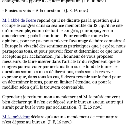
changement apporté à cet acte important. (J. F., 16 nov.)
- Plusieurs voix – A la question ! (J. F., 16 nov.)
M. l’abbé de Foere
répond qu'il ne discute pas la question qui a
occupé le congrès dans sa séance mémorable du 12 ; qu'il ne cite
qu'un exemple, connu de tout le congrès, pour appuyer son
amendement ; puis il continue – Pour concilier toutes les
opinions, pour ne pas nous enlever l'avantage de faire connaître à
l'Europe la vivacité des sentiments patriotiques que, j'espère, nous
partageons tous, et pour pouvoir fixer et déterminer ce que nous
acceptons par acclamation, j'ai l'honneur de vous proposer,
messieurs, de faire insérer dans l'article 17 du règlement, que le
congrès pourra voter par acclamation sur le fond de toutes les
questions soumises à ses délibérations, mais sous la réserve
expresse que, dans tous les cas, il devra revenir sur le fond pour
en déterminer le sens, pour en limiter l'étendue, ou pour le
modifier, selon qu'il le trouvera convenable.
Cependant je retirerai mon amendement si M. le président veut
bien déclarer qu'il n'en est déposé sur le bureau aucun autre qui
aurait pour but le vote par acclamation. (J. F., 16 nov.)
M. le président
déclare qu'aucun amendement de cette nature
n'est déposé au bureau. (J. F., 16 nov.)