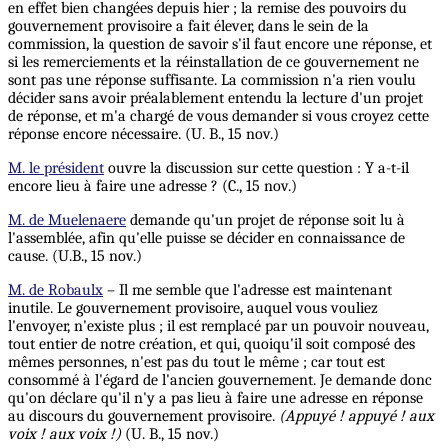
en effet bien changées depuis hier ; la remise des pouvoirs du
gouvernement provisoire a fait élever, dans le sein de la
commission, la question de savoir s'il faut encore une réponse, et
si les remerciements et la réinstallation de ce gouvernement ne
sont pas une réponse suffisante. La commission n'a rien voulu
décider sans avoir préalablement entendu la lecture d'un projet
de réponse, et m'a chargé de vous demander si vous croyez cette
réponse encore nécessaire. (U. B., 15 nov.)
M. le président
ouvre la discussion sur cette question : Y a-t-il
encore lieu à faire une adresse ? (C., 15 nov.)
M. de Muelenaere
demande qu'un projet de réponse soit lu à
l'assemblée, afin qu'elle puisse se décider en connaissance de
cause. (U.B., 15 nov.)
M. de Robaulx
– Il me semble que l'adresse est maintenant
inutile. Le gouvernement provisoire, auquel vous vouliez
l'envoyer, n'existe plus ; il est remplacé par un pouvoir nouveau,
tout entier de notre création, et qui, quoiqu'il soit composé des
mêmes personnes, n'est pas du tout le même ; car tout est
consommé à l'égard de l'ancien gouvernement. Je demande donc
qu'on déclare qu'il n'y a pas lieu à faire une adresse en réponse
au discours du gouvernement provisoire.
(Appuyé !
appuyé ! aux
voix ! aux voix !)
(U. B., 15 nov.)