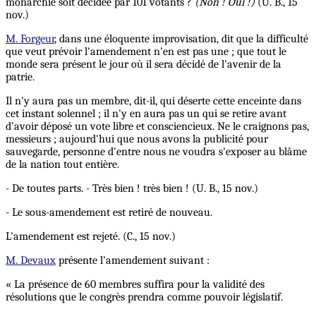
monarchie soit décidée par 101 votants ?
(Non ! Oui !)
(U. B., 15
nov.)
M. Forgeur
, dans une éloquente improvisation, dit que la difficulté
que veut prévoir l'amendement n'en est pas une ; que tout le
monde sera présent le jour où il sera décidé de l'avenir de la
patrie.
Il n'y aura pas un membre, dit-il, qui déserte cette enceinte dans
cet instant solennel ; il n'y en aura pas un qui se retire avant
d'avoir déposé un vote libre et consciencieux. Ne le craignons pas,
messieurs ; aujourd'hui que nous avons la publicité pour
sauvegarde, personne d'entre nous ne voudra s'exposer au blâme
de la nation tout entière.
- De toutes parts. - Très bien ! très bien ! (U. B., 15 nov.)
- Le sous-amendement est retiré de nouveau.
L'amendement est rejeté. (C., 15 nov.)
M. Devaux
présente l'amendement suivant :
« La présence de 60 membres suffira pour la validité des
résolutions que le congrès prendra comme pouvoir législatif.