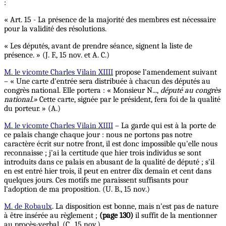
:
« Art. 15 - La présence de la majorité des membres est nécessaire
pour la validité des résolutions.
« Les députés, avant de prendre séance, signent la liste de
présence. » (J. F., 15 nov. et A. C.)
M. le vicomte Charles Vilain XIIII
propose l'amendement suivant
– « Une carte d'entrée sera distribuée à chacun des députés au
congrès national. Elle portera : « Monsieur N...,
député au congrès
national.»
Cette carte, signée par le président, fera foi de la qualité
du porteur. » (A.)
M. le vicomte Charles Vilain XIIII
– La garde qui est à la porte de
ce palais change chaque jour : nous ne portons pas notre
caractère écrit sur notre front, il est donc impossible qu'elle nous
reconnaisse ; j'ai la certitude que hier trois individus se sont
introduits dans ce palais en abusant de la qualité de député ; s'il
en est entré hier trois, il peut en entrer dix demain et cent dans
quelques jours. Ces motifs me paraissent suffisants pour
l'adoption de ma proposition. (U. B., 15 nov.)
M. de Robaulx
. La disposition est bonne, mais n'est pas de nature
à être insérée au règlement ;
(page 130)
il suffit de la mentionner
au procès-verbal. (C., 15 nov.)