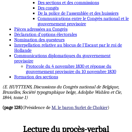
Des sections et des commissions
Des congés
De la police de l'assemblée et des huissiers
Communications entre le Congrès national et le
gouvernement provisoire
Pièces adressées au Congrès
Déclaration d'options électorales
Nomination des questeurs
Interpellation relative au blocus de l'Escaut par le roi de
Hollande
Communications diplomatiques du gouvernement
provisoire
Protocole du 4 novembre 1830 et réponse du
gouvernement provisoire du 10 novembre 1830
Formation des sections
(E. HUYTTENS, Discussions du Congrès national de Belgique,
Bruxelles, Société typographique belge, Adolphe Wahlen et Cie,
1844, tome 1)
(page 128)
(Présidence de
M. le baron Surlet de Chokier
)
Lecture du procès-verbal