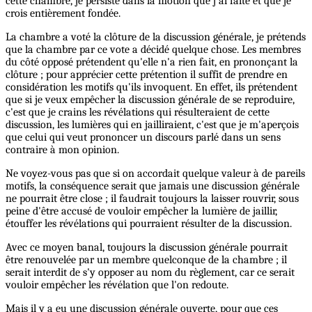
cette chambre, je persiste dans la motion que j'ai faite et que je
crois entièrement fondée.
La chambre a voté la clôture de la discussion générale, je prétends
que la chambre par ce vote a décidé quelque chose. Les membres
du côté opposé prétendent qu'elle n'a rien fait, en prononçant la
clôture ; pour apprécier cette prétention il suffit de prendre en
considération les motifs qu'ils invoquent. En effet, ils prétendent
que si je veux empêcher la discussion générale de se reproduire,
c'est que je crains les révélations qui résulteraient de cette
discussion, les lumières qui en jailliraient, c'est que je m'aperçois
que celui qui veut prononcer un discours parlé dans un sens
contraire à mon opinion.
Ne voyez-vous pas que si on accordait quelque valeur à de pareils
motifs, la conséquence serait que jamais une discussion générale
ne pourrait être close ; il faudrait toujours la laisser rouvrir, sous
peine d'être accusé de vouloir empêcher la lumière de jaillir,
étouffer les révélations qui pourraient résulter de la discussion.
Avec ce moyen banal, toujours la discussion générale pourrait
être renouvelée par un membre quelconque de la chambre ; il
serait interdit de s'y opposer au nom du règlement, car ce serait
vouloir empêcher les révélation que l'on redoute.
Mais il y a eu une discussion générale ouverte, pour que ces