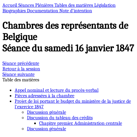
Accueil
Séances Plénières
Tables des matières
Législation
Biographies
Documentation
Note d’intention
Chambres des représentants de
Belgique
Séance du samedi 16 janvier 1847
Séance précédente
Retour à la session
Séance suivante
Table des matières
Appel nominal et lecture du procès-verbal
Pièces adressées à la chambre
Projet de loi portant le budget du ministère de la justice de
l'exercice 1847
Discussion générale
Discussion du tableau des crédits
Chapitre premier. Administration centrale
Discussion générale