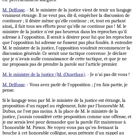
M. Delfosse
. - M. le ministre de la justice vient de tenir un langage
vraiment étrange. Il ne veut pas, dit-il, empêcher la discussion de
continuer ; il désire même qu'elle continue ; et, tout en parlant
ainsi,, il fait tous ses efforts pour qu'elle ne continue pas ! M. le
ministre de la justice n'est pas heureux dans les reproches qu'il
adresse à l'opposition. Il serait à désirer pour lui que les reproches
que l'opposition lui adresse ne fussent pas plus fondés. A entendre
M. le ministre de la justice, l'opposition voudrait recommencer la
discussion générale. Ce serait une tactique convenue. Je déclare
que je n'avais nulle connaissance de cette tactique, et que je ne
me proposais pas de prendre la parole sur l'article premier.
M. le ministre de la justice (M. d’Anethan)
. - Je n'ai pas dit vous !
M. Delfosse
. - Vous avez parlé de l'opposition ; j'en fais partie, je
pense.
Si le langage tenu par M. le ministre de la justice est étrange, la
proposition d'un rappel au règlement, faite par l'honorable M.
Dubus, ne l'est pas moins. A la place de M. le ministre de la
justice, j'aurais considéré cette proposition comme une offense, et
je me serais levé pour demander que la parole fût maintenue à
l'honorable M. Pirson. Ne voyez-vous pas qu'en fermant la
bouche à cet honorable collègue, sous prétexte d'un rappel au