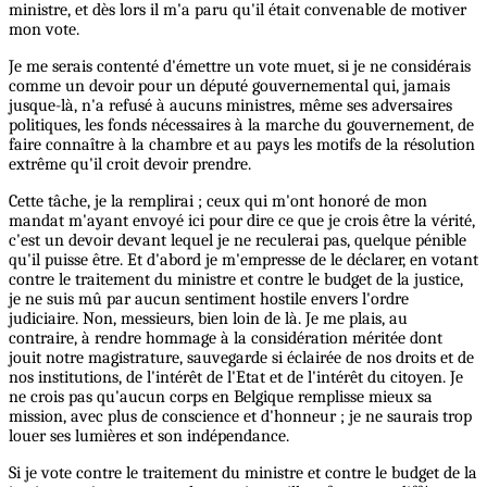
ministre, et dès lors il m'a paru qu'il était convenable de motiver
mon vote.
Je me serais contenté d'émettre un vote muet, si je ne considérais
comme un devoir pour un député gouvernemental qui, jamais
jusque-là, n'a refusé à aucuns ministres, même ses adversaires
politiques, les fonds nécessaires à la marche du gouvernement, de
faire connaître à la chambre et au pays les motifs de la résolution
extrême qu'il croit devoir prendre.
Cette tâche, je la remplirai ; ceux qui m'ont honoré de mon
mandat m'ayant envoyé ici pour dire ce que je crois être la vérité,
c'est un devoir devant lequel je ne reculerai pas, quelque pénible
qu'il puisse être. Et d'abord je m'empresse de le déclarer, en votant
contre le traitement du ministre et contre le budget de la justice,
je ne suis mû par aucun sentiment hostile envers l'ordre
judiciaire. Non, messieurs, bien loin de là. Je me plais, au
contraire, à rendre hommage à la considération méritée dont
jouit notre magistrature, sauvegarde si éclairée de nos droits et de
nos institutions, de l'intérêt de l'Etat et de l'intérêt du citoyen. Je
ne crois pas qu'aucun corps en Belgique remplisse mieux sa
mission, avec plus de conscience et d'honneur ; je ne saurais trop
louer ses lumières et son indépendance.
Si je vote contre le traitement du ministre et contre le budget de la