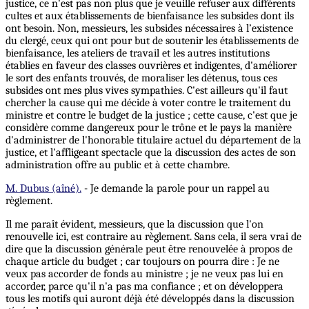
justice, ce n'est pas non plus que je veuille refuser aux différents
cultes et aux établissements de bienfaisance les subsides dont ils
ont besoin. Non, messieurs, les subsides nécessaires à l’existence
du clergé, ceux qui ont pour but de soutenir les établissements de
bienfaisance, les ateliers de travail et les autres institutions
établies en faveur des classes ouvrières et indigentes, d'améliorer
le sort des enfants trouvés, de moraliser les détenus, tous ces
subsides ont mes plus vives sympathies. C'est ailleurs qu'il faut
chercher la cause qui me décide à voter contre le traitement du
ministre et contre le budget de la justice ; cette cause, c'est que je
considère comme dangereux pour le trône et le pays la manière
d'administrer de l'honorable titulaire actuel du département de la
justice, et l'affligeant spectacle que la discussion des actes de son
administration offre au public et à cette chambre.
M. Dubus (aîné).
- Je demande la parole pour un rappel au
règlement.
Il me paraît évident, messieurs, que la discussion que l'on
renouvelle ici, est contraire au règlement. Sans cela, il sera vrai de
dire que la discussion générale peut être renouvelée à propos de
chaque article du budget ; car toujours on pourra dire : Je ne
veux pas accorder de fonds au ministre ; je ne veux pas lui en
accorder, parce qu'il n'a pas ma confiance ; et on développera
tous les motifs qui auront déjà été développés dans la discussion