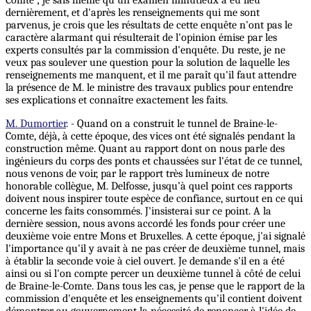
Comte ; je sais même qu'un examen minutieux a eu lieu
dernièrement, et d'après les renseignements qui me sont
parvenus, je crois que les résultats de cette enquête n'ont pas le
caractère alarmant qui résulterait de l'opinion émise par les
experts consultés par la commission d'enquête. Du reste, je ne
veux pas soulever une question pour la solution de laquelle les
renseignements me manquent, et il me paraît qu'il faut attendre
la présence de M. le ministre des travaux publics pour entendre
ses explications et connaître exactement les faits.
M. Dumortier
. - Quand on a construit le tunnel de Braine-le-
Comte, déjà, à cette époque, des vices ont été signalés pendant la
construction même. Quant au rapport dont on nous parle des
ingénieurs du corps des ponts et chaussées sur l'état de ce tunnel,
nous venons de voir, par le rapport très lumineux de notre
honorable collègue, M. Delfosse, jusqu’à quel point ces rapports
doivent nous inspirer toute espèce de confiance, surtout en ce qui
concerne les faits consommés. J'insisterai sur ce point. A la
dernière session, nous avons accordé les fonds pour créer une
deuxième voie entre Mons et Bruxelles. A cette époque, j'ai signalé
l'importance qu'il y avait à ne pas créer de deuxième tunnel, mais
à établir la seconde voie à ciel ouvert. Je demande s'il en a été
ainsi ou si l'on compte percer un deuxième tunnel à côté de celui
de Braine-le-Comte. Dans tous les cas, je pense que le rapport de la
commission d'enquête et les enseignements qu'il contient doivent