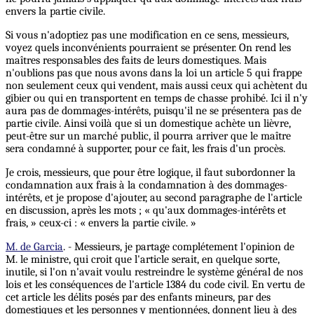
envers la partie civile.
Si vous n'adoptiez pas une modification en ce sens, messieurs,
voyez quels inconvénients pourraient se présenter. On rend les
maîtres responsables des faits de leurs domestiques. Mais
n'oublions pas que nous avons dans la loi un article 5 qui frappe
non seulement ceux qui vendent, mais aussi ceux qui achètent du
gibier ou qui en transportent en temps de chasse prohibé. Ici il n'y
aura pas de dommages-intérêts, puisqu'il ne se présentera pas de
partie civile. Ainsi voilà que si un domestique achète un lièvre,
peut-être sur un marché public, il pourra arriver que le maître
sera condamné à supporter, pour ce fait, les frais d'un procès.
Je crois, messieurs, que pour être logique, il faut subordonner la
condamnation aux frais à la condamnation à des dommages-
intérêts, et je propose d'ajouter, au second paragraphe de l'article
en discussion, après les mots ; « qu'aux dommages-intérêts et
frais, » ceux-ci : « envers la partie civile. »
M. de Garcia
. - Messieurs, je partage complétement l'opinion de
M. le ministre, qui croit que l'article serait, en quelque sorte,
inutile, si l'on n'avait voulu restreindre le système général de nos
lois et les conséquences de l'article 1384 du code civil. En vertu de
cet article les délits posés par des enfants mineurs, par des
domestiques et les personnes y mentionnées, donnent lieu à des