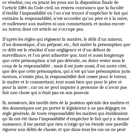
ce résultat, car, en jetant les yeux sur la disposition finale de
l'article 1384 du Code civil, on restera convaincu que la faculté
d'établir l'impossibilité où l'on s'est trouvé d'empêcher le fait qui
entraîne la responsabilité, n'est accordée qu'au père et à la mère,
et nullement aux maîtres ni aux commettants, et moins encore
au tuteur, dont cet article ne s'occupe pas.
D'après les règles qui régissent la matière, le délit d'un mineur,
d'un domestique, d'un préposé, etc., fait naître la présomption que
ce délit est le résultat d'une négligence et d'un défaut de
surveillance, et l'on peut admettre que, tant et aussi longtemps
que cette présomption n'est pas détruite, on doive rester sous le
coup de la responsabilité ; mais il est juste aussi, d'un autre côté,
que dès que cette présomption, qui n'est qu'une présomption juris
tantum, n'existe plus, la responsabilité doit cesser pour le tuteur,
le maître et le commettant, tout aussi bien que pour le père et
pour la mère ; car on ne peut imputer à personne de n'avoir pas
fait une chose qui n'était pas en son pouvoir.
Si, messieurs, des motifs tirés de la position spéciale des maîtres et
des domestiques ont pu porter le législateur à ne pas dégager, en
règle générale, de toute responsabilité les maîtres qui établiraient
qu'ils ont été dans l'impossibilité d'empêcher le fait qui y a donné
naissance, il me paraît que rien n'exige qu'on étende une pareille
rigueur aux délits de chasse, et que dans tous les cas on ne peut