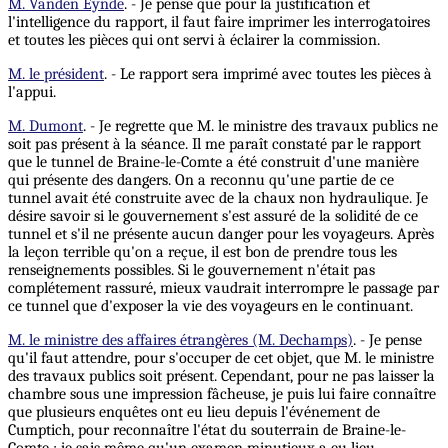
M. Vanden Eynde
. - Je pense que pour la justification et
l'intelligence du rapport, il faut faire imprimer les interrogatoires
et toutes les pièces qui ont servi à éclairer la commission.
M. le président
. - Le rapport sera imprimé avec toutes les pièces à
l'appui.
M. Dumont
. - Je regrette que M. le ministre des travaux publics ne
soit pas présent à la séance. Il me paraît constaté par le rapport
que le tunnel de Braine-le-Comte a été construit d'une manière
qui présente des dangers. On a reconnu qu'une partie de ce
tunnel avait été construite avec de la chaux non hydraulique. Je
désire savoir si le gouvernement s'est assuré de la solidité de ce
tunnel et s'il ne présente aucun danger pour les voyageurs. Après
la leçon terrible qu'on a reçue, il est bon de prendre tous les
renseignements possibles. Si le gouvernement n'était pas
complétement rassuré, mieux vaudrait interrompre le passage par
ce tunnel que d'exposer la vie des voyageurs en le continuant.
M. le ministre des affaires étrangères (M. Dechamps)
. - Je pense
qu'il faut attendre, pour s'occuper de cet objet, que M. le ministre
des travaux publics soit présent. Cependant, pour ne pas laisser la
chambre sous une impression fâcheuse, je puis lui faire connaître
que plusieurs enquêtes ont eu lieu depuis l'événement de
Cumptich, pour reconnaître l'état du souterrain de Braine-le-