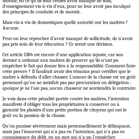
morale, en ce qu'ils sont censés avoir manqué de soin,
d'enseignement vis-à-vis d'eux, pour ne leur avoir pas inculqué
des principes de conduite et de morale.
Mais vis-à-vis de domestiques quelle autorité ont les maîtres ?
Aucune.
Peut-on leur reprocher d'avoir manqué de sollicitude, de n'avoir
pas pris soin de leur éducation ? Ce serait une dérision.
Cet article 1384 est encore d'une application injuste, car son
dernier a ordonné aux maîtres de prouver qu'ils n'ont pu
empêcher le fait qui donne lieu à la responsabilité. Comment faire
cette preuve ? Il faudrait avoir des témoins pour certifier que le
maître a défendu d'aller chasser. L'amour de la chasse est un goût
personnel qu'on ne satisfait pas par procuration ou délégation :
quoique je ne l'aie pas, aucun chasseur ne soutiendra le contraire.
Je vois dans cette pénalité portée contre les maîtres, l'intention
manifeste d'obliger tous les propriétaires à conserver ou à
garantir les plaisirs d'une petite portion de citoyens qui ont le
goût ou la passion de la chasse.
Qu'on punisse sévèrement mais personnellement le délinquant,
mais pas l'innocent qui n'a pas eu l'intention, qui n'a pas eu
connaissance du délit, en un mot qui n'a pu l'empêcher.