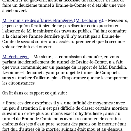
démontrer au gouvernement la nécessité de renoncer à l'idée de
faire un deuxième tunnel à Braine-le-Comte et d'établir une voie
à ciel ouvert.
M. le ministre des affaires étrangères (M. Dechamps)
. - Messieurs,
je pense qu'on ferait bien de ne pas discuter cette question en
l'absence de M. le ministre des travaux publics. J'ai fait connaître
à la chambre l'année dernière qu'il n'y aurait pas à Braine-le-
Comte de second souterrain accolé au premier et que la seconde
voie se ferait à ciel ouvert.
M. Verhaegen
. - Messieurs, la commission d'enquête, en vous
parlant incidentellement du tunnel de Braine-le-Comte, n'a fait
que vous communiquer un passage du rapport de MM. Dandelin,
Lesoinne et Demanet ayant pour objet le tunnel de Cumptich,
sans y attacher d'ailleurs plus d'importance que ne le comportent
les circonstances.
On lit dans ce rapport ce qui suit :
« Entre ces deux extrêmes il y a une infinité de moyennes : avec
un peu d'attention il n'est pas difficile de classer certains mortiers
suivant un ordre plus ou moins exact d'hydraulicité ; ainsi au
tunnel de Braine-le-Comte nous avons reconnu en de certains
endroits des jets d'eau pure, sortant des parois ou le mortier était
fort dur, d'autres où le mortier suintait était mou et au-dessous