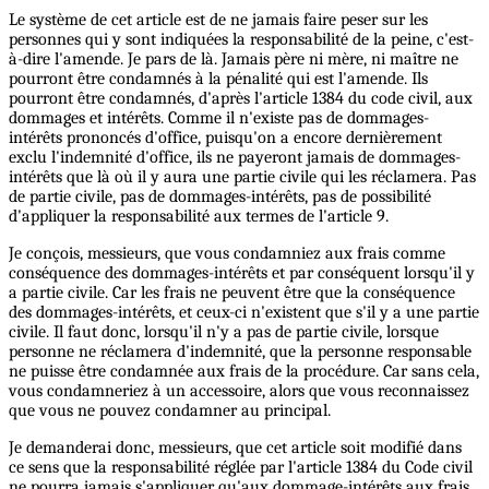
Le système de cet article est de ne jamais faire peser sur les
personnes qui y sont indiquées la responsabilité de la peine, c'est-
à-dire l'amende. Je pars de là. Jamais père ni mère, ni maître ne
pourront être condamnés à la pénalité qui est l'amende. Ils
pourront être condamnés, d'après l'article 1384 du code civil, aux
dommages et intérêts. Comme il n'existe pas de dommages-
intérêts prononcés d'office, puisqu'on a encore dernièrement
exclu l'indemnité d'office, ils ne payeront jamais de dommages-
intérêts que là où il y aura une partie civile qui les réclamera. Pas
de partie civile, pas de dommages-intérêts, pas de possibilité
d'appliquer la responsabilité aux termes de l'article 9.
Je conçois, messieurs, que vous condamniez aux frais comme
conséquence des dommages-intérêts et par conséquent lorsqu'il y
a partie civile. Car les frais ne peuvent être que la conséquence
des dommages-intérêts, et ceux-ci n'existent que s'il y a une partie
civile. Il faut donc, lorsqu'il n'y a pas de partie civile, lorsque
personne ne réclamera d'indemnité, que la personne responsable
ne puisse être condamnée aux frais de la procédure. Car sans cela,
vous condamneriez à un accessoire, alors que vous reconnaissez
que vous ne pouvez condamner au principal.
Je demanderai donc, messieurs, que cet article soit modifié dans
ce sens que la responsabilité réglée par l'article 1384 du Code civil
ne pourra jamais s'appliquer qu'aux dommage-intérêts aux frais