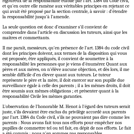
rigoureux de la responsabilité établie par l'art. 1384 du Code civil,
et qu'en outre elle ramène aux véritables principes en rejetant ce
qui avait été proposé par la section centrale, à savoir : d'étendre
la responsabilité jusqu'à l'amende.
La seule question est donc d'examiner s'il convient de
comprendre dans l'article en discussion les tuteurs, ainsi que les
maîtres et commettants.
Il me paraît, messieurs, qu'en présence de l'art. 1384 du code civil
dont les principes doivent, aux termes de la disposition qui vous
est proposée, être appliqués, il convient de soumettre à la
responsabilité les personnes que je viens d'énumérer. Quant aux
pères et aux mères, on n'élève aucune objection, et dès lors, il me
semble difficile d'en élever quant aux tuteurs. Le tuteur
représente le père et la mère, il doit exercer sur son pupille due
surveillance égale à celle des parents ; il a les mêmes droits, il doit
être soumis aux mêmes obligations ; et présenter quant à la
responsabilité Civile les mêmes garanties.
L'observation de l'honorable M. Henot à l'égard des tuteurs serait
juste, s'ils devaient être exclus du privilège accordé aux parents
par l'art. 1384 du Code civil, s'ils ne pouvaient pas dire comme les
parents : Nous avons fait tous nos efforts pour empêcher nos
pupilles de commettre tel ou tel fait, en dépit de nos efforts. Le fait
a été commis ; nous n'en sommes pas responsables.