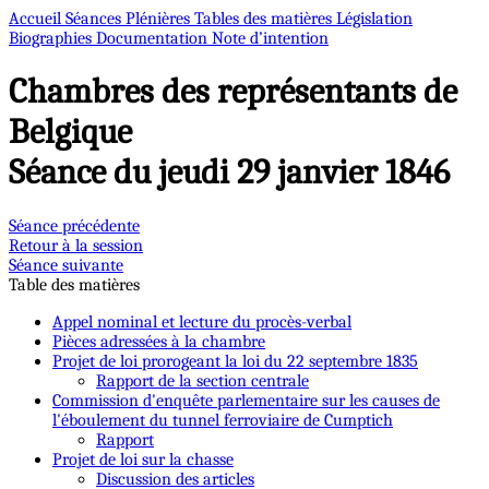
Accueil
Séances Plénières
Tables des matières
Législation
Biographies
Documentation
Note d’intention
Chambres des représentants de
Belgique
Séance du jeudi 29 janvier 1846
Séance précédente
Retour à la session
Séance suivante
Table des matières
Appel nominal et lecture du procès-verbal
Pièces adressées à la chambre
Projet de loi prorogeant la loi du 22 septembre 1835
Rapport de la section centrale
Commission d'enquête parlementaire sur les causes de
l'éboulement du tunnel ferroviaire de Cumptich
Rapport
Projet de loi sur la chasse
Discussion des articles