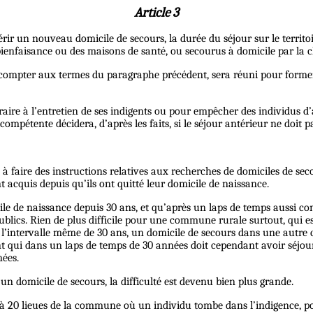
Article 3
r un nouveau domicile de secours, la durée du séjour sur le territoir
ienfaisance ou des maisons de santé, ou secourus à domicile par la c
ut compter aux termes du paragraphe précédent, sera réuni pour forme
aire à l’entretien de ses indigents ou pour empêcher des individus d
 compétente décidera, d’après les faits, si le séjour antérieur ne doi
 à faire des instructions relatives aux recherches de domiciles de se
 acquis depuis qu’ils ont quitté leur domicile de naissance.
micile de naissance depuis 30 ans, et qu’après un laps de temps auss
ublics. Rien de plus difficile pour une commune rurale surtout, qui
t l’intervalle même de 30 ans, un domicile de secours dans une autr
gent qui dans un laps de temps de 30 années doit cependant avoir sé
ées.
 domicile de secours, la difficulté est devenu bien plus grande.
 lieues de la commune où un individu tombe dans l’indigence, pourra-