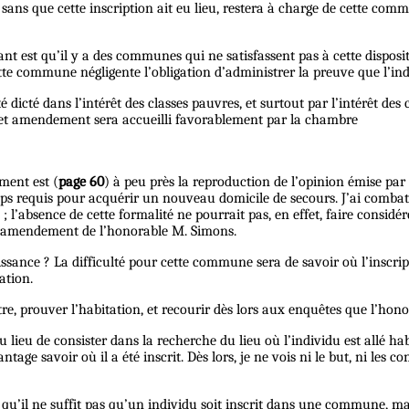
s que cette inscription ait eu lieu, restera à charge de cette comm
ant est qu’il y a des communes qui ne satisfassent pas à cette dispos
te commune négligente l’obligation d’administrer la preuve que l’indi
cté dans l’intérêt des classes pauvres, et surtout par l’intérêt des c
cet amendement sera accueilli favorablement par la chambre
ment est (
page 60
) à peu près la reproduction de l’opinion émise pa
mps requis pour acquérir un nouveau domicile de secours. J’ai combat
n ; l’absence de cette formalité ne pourrait pas, en effet, faire con
à l’amendement de l’honorable M. Simons.
sance ? La difficulté pour cette commune sera de savoir où l’inscription
ation.
outre, prouver l’habitation, et recourir dès lors aux enquêtes que l’ho
u lieu de consister dans la recherche du lieu où l’individu est allé habi
vantage savoir où il a été inscrit. Dès lors, je ne vois ni le but, ni les
rce qu’il ne suffit pas qu’un individu soit inscrit dans une commune, 