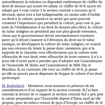
naturellement, la solution en dépendait entièrement du chiffre du
droit de douane qui aurait été admis. Le chiffre de 10 fr ayant été
adopté par 4 voix contre 2 la section centrale a reconnu qu’il
devenait, sinon tout à fait indispensable, au moins utile d’établir
un droit à la culture, quand ce ne serait que pour pouvoir
constater l’importance que prendrait la culture, pour voir si, par
suite de l’établissement d un droit de douane plus élevé, la culture
du tabac indigène ne prendrait pas une plus grande extension,
chose que le gouvernement devait nécessairement constater,
parce qu’il devait s’assurer si l’élévation du droit sur le tabac
exotique, en développant la culture du tabac indigène, ne nuirait
pas aux revenus du trésor. Je pense donc, messieurs, que si la
majorité de la chambre veut effectivement que la culture reste
affranchie de tout droit, reste affranchie de toute entrave, il n’y a
pour elle d’autre parti à prendre que d’adopter soit l’amendement
de l’honorable M. Smits, soit l’amendement de MM. Osy et
Manilius. Si, au contraire, elle veut un chiffre de 10 fr., je pense
qu’elle ne pourra pas se dispenser de frapper la culture d’un droit
quelconque.
M. Rodenbach
. - Messieurs, nous sommes en présence de six
amendements et d’un rapport de la section centrale. Si j’ai bien
entendu la lecture de ce rapport, la section centrale fait a peu près
la nième proposition que l’honorable députe d’Ypres, sauf qu’elle
propose, pour les tabacs venant de pays d’Europe, un chiffre de 12