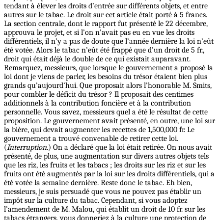
tendant à élever les droits d’entrée sur différents objets, et entre
autres sur le tabac. Le droit sur cet article était porté à 5 francs.
La section centrale, dont le rapport fut présenté le 22 décembre,
approuva le projet, et si l’on n’avait pas eu en vue les droits
différentiels, il n’y a pas de doute que l’année dernière la loi n’eût
été votée. Alors le tabac n’eût été frappé que d’un droit de 5 fr.,
droit qui était déjà le double de ce qui existait auparavant.
Remarquez, messieurs, que lorsque le gouvernement a proposé la
loi dont je viens de parler, les besoins du trésor étaient bien plus
grands qu’aujourd’hui. Que proposait alors l’honorable M. Smits,
pour combler le déficit du trésor ? Il proposait des centimes
additionnels à la contribution foncière et à la contribution
personnelle. Vous savez, messieurs quel a été le résultat de cette
proposition. Le gouvernement avait présenté, en outre, une loi sur
la bière, qui devait augmenter les recettes de 1,500,000 fr. Le
gouvernement a trouvé convenable de retirer cette loi.
(
Interruption.
) On a déclaré que la loi était retirée. On nous avait
présenté, de plus, une augmentation sur divers autres objets tels
que les riz, les fruits et les tabacs ; les droits sur les riz et sur les
fruits ont été augmentés par la loi sur les droits différentiels, qui a
été votée la semaine dernière. Reste donc le tabac. Eh bien,
messieurs, je suis persuadé que vous ne pouvez pas établir un
impôt sur la culture du tabac. Cependant, si vous adoptez
l’amendement de M. Malou, qui établit un droit de 10 fr. sur les
tabacs étrangers, vous donneriez à la culture une protection de