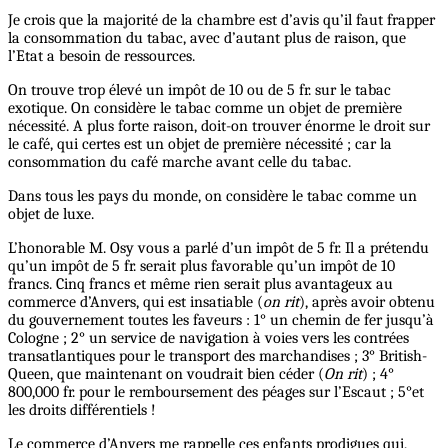
Je crois que la majorité de la chambre est d’avis qu’il faut frapper
la consommation du tabac, avec d’autant plus de raison, que
l’Etat a besoin de ressources.
On trouve trop élevé un impôt de 10 ou de 5 fr. sur le tabac
exotique. On considère le tabac comme un objet de première
nécessité. A plus forte raison, doit-on trouver énorme le droit sur
le café, qui certes est un objet de première nécessité ; car la
consommation du café marche avant celle du tabac.
Dans tous les pays du monde, on considère le tabac comme un
objet de luxe.
L’honorable M. Osy vous a parlé d’un impôt de 5 fr. Il a prétendu
qu’un impôt de 5 fr. serait plus favorable qu’un impôt de 10
francs. Cinq francs et même rien serait plus avantageux au
commerce d’Anvers, qui est insatiable (
on rit
), après avoir obtenu
du gouvernement toutes les faveurs : 1° un chemin de fer jusqu’à
Cologne ; 2° un service de navigation à voies vers les contrées
transatlantiques pour le transport des marchandises ; 3° British-
Queen, que maintenant on voudrait bien céder (
On rit
) ; 4°
800,000 fr. pour le remboursement des péages sur l’Escaut ; 5°et
les droits différentiels !
Le commerce d’Anvers me rappelle ces enfants prodigues qui,