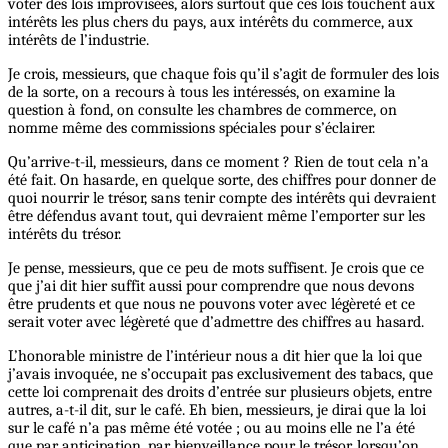
voter des lois improvisées, alors surtout que ces lois touchent aux
intérêts les plus chers du pays, aux intérêts du commerce, aux
intérêts de l’industrie.
Je crois, messieurs, que chaque fois qu’il s’agit de formuler des lois
de la sorte, on a recours à tous les intéressés, on examine la
question à fond, on consulte les chambres de commerce, on
nomme même des commissions spéciales pour s’éclairer.
Qu’arrive-t-il, messieurs, dans ce moment ? Rien de tout cela n’a
été fait. On hasarde, en quelque sorte, des chiffres pour donner de
quoi nourrir le trésor, sans tenir compte des intérêts qui devraient
être défendus avant tout, qui devraient même l’emporter sur les
intérêts du trésor.
Je pense, messieurs, que ce peu de mots suffisent. Je crois que ce
que j’ai dit hier suffit aussi pour comprendre que nous devons
être prudents et que nous ne pouvons voter avec légèreté et ce
serait voter avec légèreté que d’admettre des chiffres au hasard.
L’honorable ministre de l’intérieur nous a dit hier que la loi que
j’avais invoquée, ne s’occupait pas exclusivement des tabacs, que
cette loi comprenait des droits d’entrée sur plusieurs objets, entre
autres, a-t-il dit, sur le café. Eh bien, messieurs, je dirai que la loi
sur le café n’a pas même été votée ; ou au moins elle ne l’a été
que par anticipation, par bienveillance pour le trésor, lorsqu’on