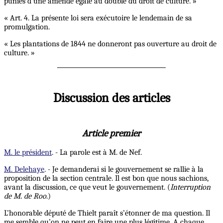
punies d’une amende égale au double du droit de culture. »
« Art. 4. La présente loi sera exécutoire le lendemain de sa
promulgation.
« Les plantations de 1844 ne donneront pas ouverture au droit de
culture. »
Discussion des articles
Article premier
M. le président
. - La parole est à M. de Nef.
M. Delehaye
. - Je demanderai si le gouvernement se rallie à la
proposition de la section centrale. Il est bon que nous sachions,
avant la discussion, ce que veut le gouvernement. (
Interruption
de M. de Roo
.)
L’honorable député de Thielt paraît s’étonner de ma question. Il
me semble qu’on ne peut en faire une plus légitime. A chaque