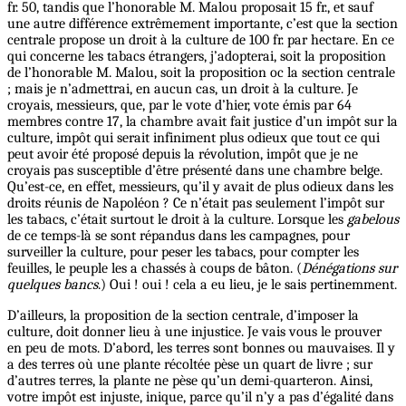
fr. 50, tandis que l’honorable M. Malou proposait 15 fr., et sauf
une autre différence extrêmement importante, c’est que la section
centrale propose un droit à la culture de 100 fr. par hectare. En ce
qui concerne les tabacs étrangers, j’adopterai, soit la proposition
de l’honorable M. Malou, soit la proposition oc la section centrale
; mais je n’admettrai, en aucun cas, un droit à la culture. Je
croyais, messieurs, que, par le vote d’hier, vote émis par 64
membres contre 17, la chambre avait fait justice d’un impôt sur la
culture, impôt qui serait infiniment plus odieux que tout ce qui
peut avoir été proposé depuis la révolution, impôt que je ne
croyais pas susceptible d’être présenté dans une chambre belge.
Qu’est-ce, en effet, messieurs, qu’il y avait de plus odieux dans les
droits réunis de Napoléon ? Ce n’était pas seulement l’impôt sur
les tabacs, c’était surtout le droit à la culture. Lorsque les
gabelous
de ce temps-là se sont répandus dans les campagnes, pour
surveiller la culture, pour peser les tabacs, pour compter les
feuilles, le peuple les a chassés à coups de bâton. (
Dénégations sur
quelques bancs
.) Oui ! oui ! cela a eu lieu, je le sais pertinemment.
D’ailleurs, la proposition de la section centrale, d’imposer la
culture, doit donner lieu à une injustice. Je vais vous le prouver
en peu de mots. D’abord, les terres sont bonnes ou mauvaises. Il y
a des terres où une plante récoltée pèse un quart de livre ; sur
d’autres terres, la plante ne pèse qu’un demi-quarteron. Ainsi,
votre impôt est injuste, inique, parce qu’il n’y a pas d’égalité dans