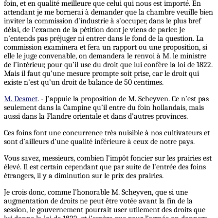
foin, et en qualité meilleure que celui qui nous est importé. En
attendant je me bornerai à demander que la chambre veuille bien
inviter la commission d’industrie à s’occuper, dans le plus bref
délai, de l’examen de la pétition dont je viens de parler. Je
n’entends pas préjuger ni entrer dans le fond de la question. La
commission examinera et fera un rapport ou une proposition, si
elle le juge convenable, on demandera le renvoi à M. le ministre
de l’intérieur, pour qu’il use du droit que lui confère la loi de 1822.
Mais il faut qu’une mesure prompte soit prise, car le droit qui
existe n’est qu’un droit de balance de 50 centimes.
M. Desmet
. - J’appuie la proposition de M. Scheyven. Ce n’est pas
seulement dans la Campine qu’il entre du foin hollandais, mais
aussi dans la Flandre orientale et dans d’autres provinces.
Ces foins font une concurrence très nuisible à nos cultivateurs et
sont d’ailleurs d’une qualité inférieure à ceux de notre pays.
Vous savez, messieurs, combien l’impôt foncier sur les prairies est
élevé. Il est certain cependant que par suite de l’entrée des foins
étrangers, il y a diminution sur le prix des prairies.
Je crois donc, comme l’honorable M. Scheyven, que si une
augmentation de droits ne peut être votée avant la fin de la
session, le gouvernement pourrait user utilement des droits que