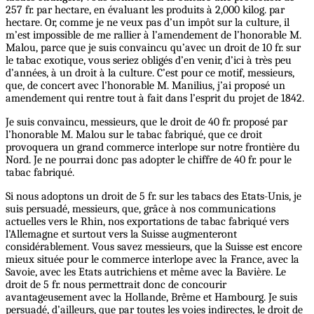
257 fr. par hectare, en évaluant les produits à 2,000 kilog. par
hectare. Or, comme je ne veux pas d’un impôt sur la culture, il
m’est impossible de me rallier à l’amendement de l’honorable M.
Malou, parce que je suis convaincu qu’avec un droit de 10 fr. sur
le tabac exotique, vous seriez obligés d’en venir, d’ici à très peu
d’années, à un droit à la culture. C’est pour ce motif, messieurs,
que, de concert avec l’honorable M. Manilius, j’ai proposé un
amendement qui rentre tout à fait dans l’esprit du projet de 1842.
Je suis convaincu, messieurs, que le droit de 40 fr. proposé par
l’honorable M. Malou sur le tabac fabriqué, que ce droit
provoquera un grand commerce interlope sur notre frontière du
Nord. Je ne pourrai donc pas adopter le chiffre de 40 fr. pour le
tabac fabriqué.
Si nous adoptons un droit de 5 fr. sur les tabacs des Etats-Unis, je
suis persuadé, messieurs, que, grâce à nos communications
actuelles vers le Rhin, nos exportations de tabac fabriqué vers
l’Allemagne et surtout vers la Suisse augmenteront
considérablement. Vous savez messieurs, que la Suisse est encore
mieux située pour le commerce interlope avec la France, avec la
Savoie, avec les Etats autrichiens et même avec la Bavière. Le
droit de 5 fr. nous permettrait donc de concourir
avantageusement avec la Hollande, Brême et Hambourg. Je suis
persuadé, d’ailleurs, que par toutes les voies indirectes, le droit de