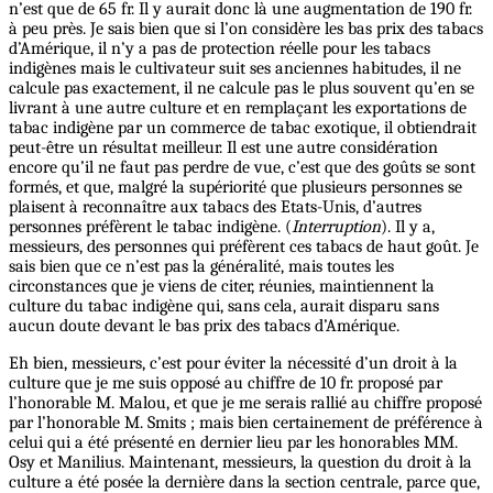
n’est que de 65 fr. Il y aurait donc là une augmentation de 190 fr.
à peu près. Je sais bien que si l’on considère les bas prix des tabacs
d’Amérique, il n’y a pas de protection réelle pour les tabacs
indigènes mais le cultivateur suit ses anciennes habitudes, il ne
calcule pas exactement, il ne calcule pas le plus souvent qu’en se
livrant à une autre culture et en remplaçant les exportations de
tabac indigène par un commerce de tabac exotique, il obtiendrait
peut-être un résultat meilleur. Il est une autre considération
encore qu’il ne faut pas perdre de vue, c’est que des goûts se sont
formés, et que, malgré la supériorité que plusieurs personnes se
plaisent à reconnaître aux tabacs des Etats-Unis, d’autres
personnes préfèrent le tabac indigène. (
Interruption
). Il y a,
messieurs, des personnes qui préfèrent ces tabacs de haut goût. Je
sais bien que ce n’est pas la généralité, mais toutes les
circonstances que je viens de citer, réunies, maintiennent la
culture du tabac indigène qui, sans cela, aurait disparu sans
aucun doute devant le bas prix des tabacs d’Amérique.
Eh bien, messieurs, c’est pour éviter la nécessité d’un droit à la
culture que je me suis opposé au chiffre de 10 fr. proposé par
l’honorable M. Malou, et que je me serais rallié au chiffre proposé
par l’honorable M. Smits ; mais bien certainement de préférence à
celui qui a été présenté en dernier lieu par les honorables MM.
Osy et Manilius. Maintenant, messieurs, la question du droit à la
culture a été posée la dernière dans la section centrale, parce que,