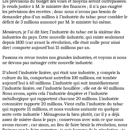
Les prévisions du budget des voies et moyens seront outrepassées.
Je rends justice à M. le ministre des finances ; il n’a pas exagéré
les prévisions des recettes ; donc nous n’avons pas besoin de
demander plus d’un million à l’industrie du tabac pour combler le
déficit de 3 millions annoncé par M. le ministre lui-même.
Messieurs, je l’ai dit hier, l’industrie du tabac est la sixième des
industries du pays. Cette nouvelle industrie, qui existe seulement
depuis 1830 (car avant la révolution, elle était nulle pour ainsi
dire) comporte aujourd’hui 15 millions par an.
Passons en revue toutes nos grandes industries, et voyons si nous
ne devons pas ménager cette nouvelle industrie.
D’abord l’industrie linière, qui était une industrie, y compris la
culture du lin, comportant autrefois 100 millions, est tombée
aujourd’hui à 60 millions. L’industrie qui suit immédiatement
l’industrie linière, est l’industrie houillère ; elle est de 40 millions.
Nous avons, après cela l’industrie drapière et l’industrie
métallurgique qui rapportent chacune 20 millions. L’industrie
cotonnière rapporte 20 millions. Vient enfin l’industrie du tabac
qui rapporte 15 millions, et nous voulons anéantir en quelque
sorte cette industrie ! Ménageons-la bien plutôt, car il y a déjà
assez de misère dans le pays ; conservons avec soin ce que nous
avons encore ; car sinon, au lieu de faire bénir la révolution, nous
finirons par la faire regretter ; je suis homme de la révolution ; je