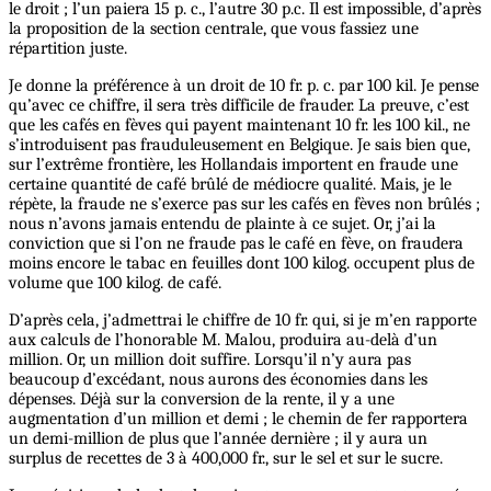
le droit ; l’un paiera 15 p. c., l’autre 30 p.c. Il est impossible, d’après
la proposition de la section centrale, que vous fassiez une
répartition juste.
Je donne la préférence à un droit de 10 fr. p. c. par 100 kil. Je pense
qu’avec ce chiffre, il sera très difficile de frauder. La preuve, c’est
que les cafés en fèves qui payent maintenant 10 fr. les 100 kil., ne
s’introduisent pas frauduleusement en Belgique. Je sais bien que,
sur l’extrême frontière, les Hollandais importent en fraude une
certaine quantité de café brûlé de médiocre qualité. Mais, je le
répète, la fraude ne s’exerce pas sur les cafés en fèves non brûlés ;
nous n’avons jamais entendu de plainte à ce sujet. Or, j’ai la
conviction que si l’on ne fraude pas le café en fève, on fraudera
moins encore le tabac en feuilles dont 100 kilog. occupent plus de
volume que 100 kilog. de café.
D’après cela, j’admettrai le chiffre de 10 fr. qui, si je m’en rapporte
aux calculs de l’honorable M. Malou, produira au-delà d’un
million. Or, un million doit suffire. Lorsqu’il n’y aura pas
beaucoup d’excédant, nous aurons des économies dans les
dépenses. Déjà sur la conversion de la rente, il y a une
augmentation d’un million et demi ; le chemin de fer rapportera
un demi-million de plus que l’année dernière ; il y aura un
surplus de recettes de 3 à 400,000 fr., sur le sel et sur le sucre.