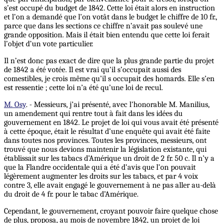
s’est occupé du budget de 1842. Cette loi était alors en instruction
et l’on a demandé que l’on votât dans le budget le chiffre de 10 fr.,
parce que dans les sections ce chiffre n’avait pas soulevé une
grande opposition. Mais il était bien entendu que cette loi ferait
l’objet d’un vote particulier.
Il n’est donc pas exact de dire que la plus grande partie du projet
de 1842 a été votée. Il est vrai qu’il s’occupait aussi des
comestibles, je crois même qu’il s occupait des homards. Elle s’en
est ressentie ; cette loi n’a été qu’une loi de recul.
M. Osy
. - Messieurs, j’ai présenté, avec l’honorable M. Manilius,
un amendement qui rentre tout à fait dans les idées du
gouvernement en 1842. Le projet de loi qui vous avait été présenté
à cette époque, était le résultat d’une enquête qui avait été faite
dans toutes nos provinces. Toutes les provinces, messieurs, ont
trouvé que nous devions maintenir la législation existante, qui
établissait sur les tabacs d’Amérique un droit de 2 fr. 50 c. Il n’y a
que la Flandre occidentale qui a été d’avis que l’on pouvait
légèrement augmenter les droits sur les tabacs, et par 4 voix
contre 3, elle avait engagé le gouvernement à ne pas aller au-delà
du droit de 4 fr. pour le tabac d’Amérique.
Cependant, le gouvernement, croyant pouvoir faire quelque chose
de plus, proposa, au mois de novembre 1842, un projet de loi