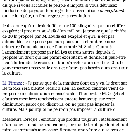
dis que si vous accablez le peuple d’impôts, si vous détruisez
l’industrie du pays, on fera regretter la révolution (
dénégations
) ;
oui, je le répète, on fera regretter la révolution…
Je dis donc qu’un droit de 10 fr. par 100 kilog n’est pas un chiffre
exagéré ; il produira au-delà d’un million. Je trouve que le chiffre
de 20 fr. proposé par M. Zoude est exagéré et qu’il n’est pas
admissible. Je ne pense pas non plus que la chambre puisse
admettre l’amendement de l’honorable M. Smits. Quant à
l’amendement proposé par M. Lys et trois autres députés, il
propose un droit qui me paraît exorbitant, et donnerait peut-être
lieu à la fraude. Je crois qu’il faut s’arrêter à un droit de 10 fr. Le
gouvernement recevra le droit et n’aura pas besoin d’un droit sur
la culture.
M. Pirmez
; - Je pense que de la manière dont on y va, le droit sur
les tabacs sera bientôt réduit à rien. La section centrale vient de
proposer une diminution considérable ; l’honorable M. Cogels et
d’autres membres renchérissent encore beaucoup sur cette
diminution, parce que, disent-ils, on ne peut pas imposer la
culture. Mais pourquoi ne peut-on pas imposer la culture ?
Messieurs, lorsque l’émotion que produit toujours l’établissement
d’un nouvel impôt se sera calmée, lorsque le bruit que font et font
faire les intéressés aura cessé, il restera une vérité qui se fera de