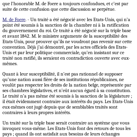
que l’honorable M. de Foere a toujours confondues, et c’est par
suite de cette confusion que cette discussion se perpétue.
M. de Foere
. - Un traité a été négocié avec les Etats-Unis, qui n’a
point été soumis à la sanction de la chambre ni à la ratification
du gouvernement du roi. Ce traité a été négocié sur la triple base
et avant 1842. M. le ministre argumente de la susceptibilité des
Etats-Unis, pour prouver qu’ils ne voudront pas revenir sur cette
convention. Déjà j’ai démontré, par les actes officiels des Etats-
Unis et par leur politique commerciale, qu’en insistant sur ce
traité non ratifié, ils seraient en contradiction ouverte avec eux-
mêmes.
Quant à leur susceptibilité, il n’est pas rationnel de supposer
qu’une nation aussi fière de ses institutions républicaines, ne
voulût pas respecter les droits de la nation belge, représentée par
ses chambres législatives, et n’eût aucun égard à sa constitution.
Le traité n’a pas même été soumis à la sanction de la législature ;
il était évidemment contraire aux intérêts du pays. Les Etats-Unis
eux-mêmes ont jugé depuis que de semblables traités sont
contraires à leurs propres intérêts.
Un traité sur la triple base serait contraire an système que vous
invoquez vous-même. Les Etats-Unis font des retours de tous les
pays ; quand ils ont satisfait aux besoins de leurs échanges