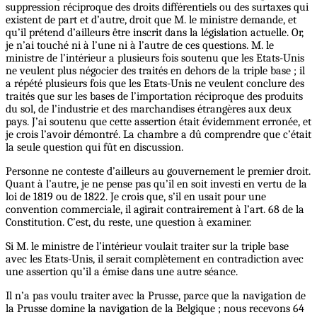
suppression réciproque des droits différentiels ou des surtaxes qui
existent de part et d’autre, droit que M. le ministre demande, et
qu’il prétend d’ailleurs être inscrit dans la législation actuelle. Or,
je n’ai touché ni à l’une ni à l’autre de ces questions. M. le
ministre de l’intérieur a plusieurs fois soutenu que les Etats-Unis
ne veulent plus négocier des traités en dehors de la triple base ; il
a répété plusieurs fois que les Etats-Unis ne veulent conclure des
traités que sur les bases de l’importation réciproque des produits
du sol, de l’industrie et des marchandises étrangères aux deux
pays. J’ai soutenu que cette assertion était évidemment erronée, et
je crois l’avoir démontré. La chambre a dû comprendre que c’était
la seule question qui fût en discussion.
Personne ne conteste d’ailleurs au gouvernement le premier droit.
Quant à l’autre, je ne pense pas qu’il en soit investi en vertu de la
loi de 1819 ou de 1822. Je crois que, s’il en usait pour une
convention commerciale, il agirait contrairement à l’art. 68 de la
Constitution. C’est, du reste, une question à examiner.
Si M. le ministre de l’intérieur voulait traiter sur la triple base
avec les Etats-Unis, il serait complètement en contradiction avec
une assertion qu’il a émise dans une autre séance.
Il n’a pas voulu traiter avec la Prusse, parce que la navigation de
la Prusse domine la navigation de la Belgique ; nous recevons 64