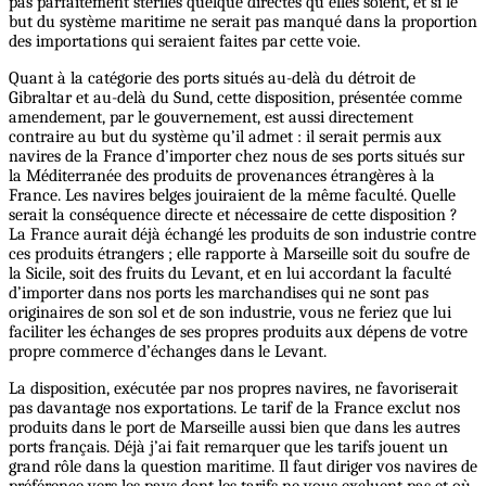
pas parfaitement stériles quelque directes qu’elles soient, et si le
but du système maritime ne serait pas manqué dans la proportion
des importations qui seraient faites par cette voie.
Quant à la catégorie des ports situés au-delà du détroit de
Gibraltar et au-delà du Sund, cette disposition, présentée comme
amendement, par le gouvernement, est aussi directement
contraire au but du système qu’il admet : il serait permis aux
navires de la France d’importer chez nous de ses ports situés sur
la Méditerranée des produits de provenances étrangères à la
France. Les navires belges jouiraient de la même faculté. Quelle
serait la conséquence directe et nécessaire de cette disposition ?
La France aurait déjà échangé les produits de son industrie contre
ces produits étrangers ; elle rapporte à Marseille soit du soufre de
la Sicile, soit des fruits du Levant, et en lui accordant la faculté
d’importer dans nos ports les marchandises qui ne sont pas
originaires de son sol et de son industrie, vous ne feriez que lui
faciliter les échanges de ses propres produits aux dépens de votre
propre commerce d’échanges dans le Levant.
La disposition, exécutée par nos propres navires, ne favoriserait
pas davantage nos exportations. Le tarif de la France exclut nos
produits dans le port de Marseille aussi bien que dans les autres
ports français. Déjà j’ai fait remarquer que les tarifs jouent un
grand rôle dans la question maritime. Il faut diriger vos navires de