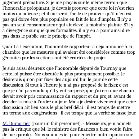
jugement prématuré. Si je me plaçais sur le même terrain que
l’honorable préopinant, je devrais prouver que cette loi n’est rien
moins qu’odieuse ; et il me serait facile de prouver qu’il n’en est
pas qui doive être plus populaire en fait de lois d’impôts. Il n’y a
pas un seul consommateur qui ait élevé la moindre plainte. S’il y
a divergence sur quelques formalités, il n’y en a pour ainsi dire
pas dans le public sur le principe de l’impôt.
Quant à l’exécution, l’honorable rapporteur a déjà annoncé à la
chambre que les mesures qui avaient été considérées comme trop
gênantes par les sections, ont été écartées du projet.
Je suis aussi désireux que l’honorable député de Tournay que
cette loi puisse être discutée le plus promptement possible. Je
désirerais qu’on pût fixer dès aujourd’hui le jour de cette
discussion. Si tout à l’heure je n’ai pas proposé de le fixer, c’est
que je n’ai pas voulu qu’il y eût surprise, que j’ai cru que chacun
devait avoir pris connaissance du rapport et du projet, avant de
décider la mise à l’ordre du jour. Mais je désire vivement que cette
discussion ait lieu sous le plus bref délai ; il est temps de mettre
un terme aux exagérations ; il est temps que la vérité se fasse jour.
M. Dumortier
(pour un fait personnel). - Messieurs, je n’admets
pas la critique que M. le ministre des finances a bien voulu faire
de mes paroles. Nous sommes ici pour émettre notre opinion sur