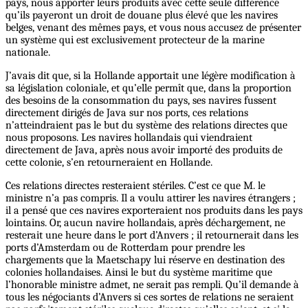
pays, nous apporter leurs produits avec cette seule différence
qu’ils payeront un droit de douane plus élevé que les navires
belges, venant des mêmes pays, et vous nous accusez de présenter
un système qui est exclusivement protecteur de la marine
nationale.
J’avais dit que, si la Hollande apportait une légère modification à
sa législation coloniale, et qu’elle permît que, dans la proportion
des besoins de la consommation du pays, ses navires fussent
directement dirigés de Java sur nos ports, ces relations
n’atteindraient pas le but du système des relations directes que
nous proposons. Les navires hollandais qui viendraient
directement de Java, après nous avoir importé des produits de
cette colonie, s’en retourneraient en Hollande.
Ces relations directes resteraient stériles. C’est ce que M. le
ministre n’a pas compris. Il a voulu attirer les navires étrangers ;
il a pensé que ces navires exporteraient nos produits dans les pays
lointains. Or, aucun navire hollandais, après déchargement, ne
resterait une heure dans le port d’Anvers ; il retournerait dans les
ports d’Amsterdam ou de Rotterdam pour prendre les
chargements que la Maetschapy lui réserve en destination des
colonies hollandaises. Ainsi le but du système maritime que
l’honorable ministre admet, ne serait pas rempli. Qu’il demande à
tous les négociants d’Anvers si ces sortes de relations ne seraient