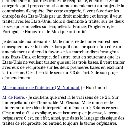
d’amendement, pour les traités de réciprocité, et entre la 2ème
catégorie qu’il propose aussi comme amendement au projet de la
commission d’enquête. Par cette catégorie, il veut favoriser les
entrepôts des Etats-Unis par un droit moindre ; et lorsqu’il veut
traiter avec les Etats-Unis, alors il demande à traiter sur les deux
bases, qui sont celles sur lesquelles la France, l’Angleterre, le
Portugal, le Hanovre et le Mexique ont traité.
Je demande maintenant si M. le ministre de l’intérieur est bien
conséquent avec lui-même, lorsqu’il nous propose d’un côté un
amendement qui tend à favoriser les marchandises étrangères
aux Etats-Unis, et lorsque, de l’autre, tout en soutenant que les
Etats-Unis ne veulent traiter que sur les trois bases, il veut traiter
avec eux de réciprocité sur les deux premières bases en excluant
la troisième. C’est bien là le sens du § 3 de l’art. 2 de son projet
d’amendement.
M. le ministre de l’intérieur (M. Nothomb)
- Non ! non !
M. de Foere
. - Je soutiens que c’est là le vrai sens de ce § 3. Sur
l’interpellation de l’honorable M. Fleussu, M. le ministre de
l’intérieur a très bien interprété lui-même son § 3 dans ce sens.
C’est ainsi qu’il a expliqué, avec beaucoup de justesse, le terme
originaires
. C’est, en effet, ainsi, que dans le langage classique des
traites de réciprocité, on entend toujours le terme
originaires
.