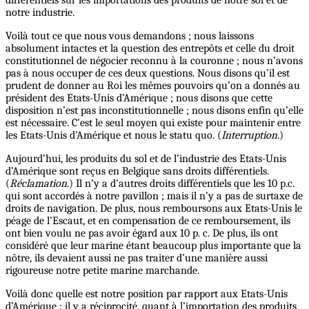
différentiels sur les importations des produits de notre sol et de
notre industrie.
Voilà tout ce que nous vous demandons ; nous laissons
absolument intactes et la question des entrepôts et celle du droit
constitutionnel de négocier reconnu à la couronne ; nous n’avons
pas à nous occuper de ces deux questions. Nous disons qu’il est
prudent de donner au Roi les mêmes pouvoirs qu’on a donnés au
président des Etats-Unis d’Amérique ; nous disons que cette
disposition n’est pas inconstitutionnelle ; nous disons enfin qu’elle
est nécessaire. C’est le seul moyen qui existe pour maintenir entre
les Etats-Unis d’Amérique et nous le statu quo. (
Interruption.
)
Aujourd’hui, les produits du sol et de l’industrie des Etats-Unis
d’Amérique sont reçus en Belgique sans droits différentiels.
(
Réclamation
.) Il n’y a d’autres droits différentiels que les 10 p.c.
qui sont accordés à notre pavillon ; mais il n’y a pas de surtaxe de
droits de navigation. De plus, nous remboursons aux Etats-Unis le
péage de l’Escaut, et en compensation de ce remboursement, ils
ont bien voulu ne pas avoir égard aux 10 p. c. De plus, ils ont
considéré que leur marine étant beaucoup plus importante que la
nôtre, ils devaient aussi ne pas traiter d’une manière aussi
rigoureuse notre petite marine marchande.
Voilà donc quelle est notre position par rapport aux Etats-Unis
d’Amérique ; il y a réciprocité, quant à l’importation des produits