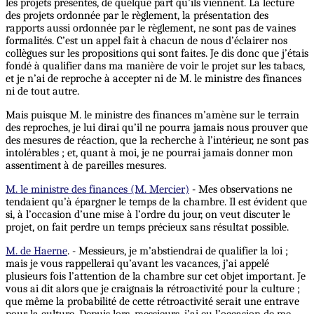
les projets présentés, de quelque part qu’ils viennent. La lecture
des projets ordonnée par le règlement, la présentation des
rapports aussi ordonnée par le règlement, ne sont pas de vaines
formalités. C’est un appel fait à chacun de nous d’éclairer nos
collègues sur les propositions qui sont faites. Je dis donc que j’étais
fondé à qualifier dans ma manière de voir le projet sur les tabacs,
et je n’ai de reproche à accepter ni de M. le ministre des finances
ni de tout autre.
Mais puisque M. le ministre des finances m’amène sur le terrain
des reproches, je lui dirai qu’il ne pourra jamais nous prouver que
des mesures de réaction, que la recherche à l’intérieur, ne sont pas
intolérables ; et, quant à moi, je ne pourrai jamais donner mon
assentiment à de pareilles mesures.
M. le ministre des finances (M. Mercier)
- Mes observations ne
tendaient qu’à épargner le temps de la chambre. Il est évident que
si, à l’occasion d’une mise à l’ordre du jour, on veut discuter le
projet, on fait perdre un temps précieux sans résultat possible.
M. de Haerne
. - Messieurs, je m’abstiendrai de qualifier la loi ;
mais je vous rappellerai qu’avant les vacances, j’ai appelé
plusieurs fois l’attention de la chambre sur cet objet important. Je
vous ai dit alors que je craignais la rétroactivité pour la culture ;
que même la probabilité de cette rétroactivité serait une entrave
pour la culture. Depuis lors, messieurs, j’ai eu l’occasion de me