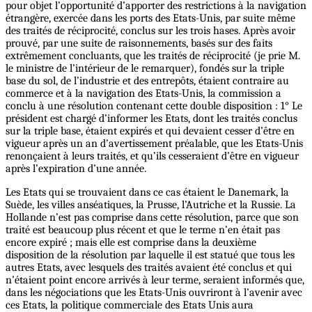
pour objet l’opportunité d’apporter des restrictions à la navigation
étrangère, exercée dans les ports des Etats-Unis, par suite même
des traités de réciprocité, conclus sur les trois hases. Après avoir
prouvé, par une suite de raisonnements, basés sur des faits
extrêmement concluants, que les traités de réciprocité (je prie M.
le ministre de l’intérieur de le remarquer), fondés sur la triple
base du sol, de l’industrie et des entrepôts, étaient contraire au
commerce et à la navigation des Etats-Unis, la commission a
conclu à une résolution contenant cette double disposition : 1° Le
président est chargé d’informer les Etats, dont les traités conclus
sur la triple base, étaient expirés et qui devaient cesser d’être en
vigueur après un an d’avertissement préalable, que les Etats-Unis
renonçaient à leurs traités, et qu’ils cesseraient d’être en vigueur
après l’expiration d’une année.
Les Etats qui se trouvaient dans ce cas étaient le Danemark, la
Suède, les villes anséatiques, la Prusse, l’Autriche et la Russie. La
Hollande n’est pas comprise dans cette résolution, parce que son
traité est beaucoup plus récent et que le terme n’en était pas
encore expiré ; mais elle est comprise dans la deuxième
disposition de la résolution par laquelle il est statué que tous les
autres Etats, avec lesquels des traités avaient été conclus et qui
n’étaient point encore arrivés à leur terme, seraient informés que,
dans les négociations que les Etats-Unis ouvriront à l’avenir avec
ces Etats, la politique commerciale des Etats Unis aura