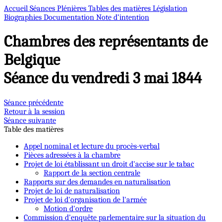
Accueil
Séances Plénières
Tables des matières
Législation
Biographies
Documentation
Note d’intention
Chambres des représentants de
Belgique
Séance du vendredi 3 mai 1844
Séance précédente
Retour à la session
Séance suivante
Table des matières
Appel nominal et lecture du procès-verbal
Pièces adressées à la chambre
Projet de loi établissant un droit d'accise sur le tabac
Rapport de la section centrale
Rapports sur des demandes en naturalisation
Projet de loi de naturalisation
Projet de loi d'organisation de l'armée
Motion d'ordre
Commission d'enquête parlementaire sur la situation du