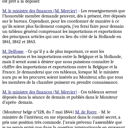
est prêt à la déposer.
M. le ministre des finances (M. Mercier)
- Les renseignements que
l’honorable membre demande peuvent, dés à présent, être déposés
sur le bureau. Cependant, pour les coordonner de manière à ce
qu’ils soient plus facilement compris, j’en ferai faire pour demain
un tableau général comprenant les importations et exportations
des principaux articles qui ont eu lieu du côté de la Hollande en
1841, 1842 et 1843.
M. Delfosse
. - Ce qu’il y a de plus important, ce sont les
exportations et les importations entre la Belgique et la Hollande,
mais il serait aussi à désirer que nous puissions connaître le
chiffre des importations et exportations entre la Belgique et la
France. Je demanderai que ces tableaux, lorsque M. le ministre
aura pu se les procurer, soient insérés au Moniteur, afin que tous
les membres de la chambre puissent eu prendre connaissance.
M. le ministre des finances (M. Mercier)
- Ces tableaux seront
déposés dans la séance de demain et publiés dans le Moniteur
d’après- demain.
(Moniteur belge n°128, du 7 mai 1844)
M. de Foere
. - M. le
ministre de l’intérieur, en me répondant dans le comité secret, a
pris une position très commode. J’avais prévenu l’assemblée que
je ne serais entré que dans la question internationale en exposant