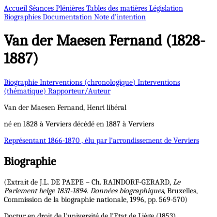
Accueil
Séances Plénières
Tables des matières
Législation
Biographies
Documentation
Note d’intention
Van der Maesen
Fernand (1828-
1887)
Biographie
Interventions (chronologique)
Interventions
(thématique)
Rapporteur/Auteur
Van der Maesen
Fernand, Henri
libéral
né en 1828 à Verviers décédé en 1887 à Verviers
Représentant
1866-1870 , élu par l'arrondissement de Verviers
Biographie
(Extrait de J.L. DE PAEPE – Ch. RAINDORF-GERARD,
Le
Parlement belge 1831-1894. Données biographiques
, Bruxelles,
Commission de la biographie nationale, 1996, pp. 569-570)
Doctur en droit de l'université de l'Etat de Liège (1853)