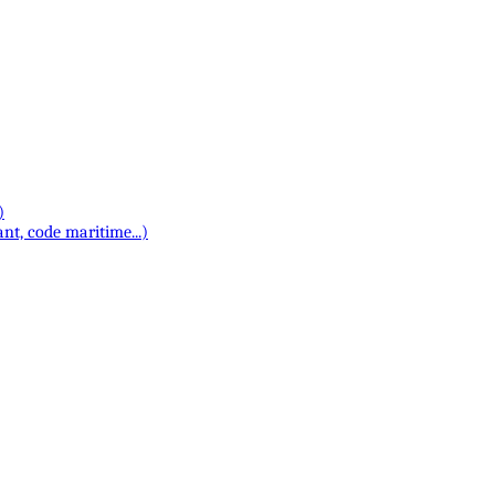
)
t, code maritime...)