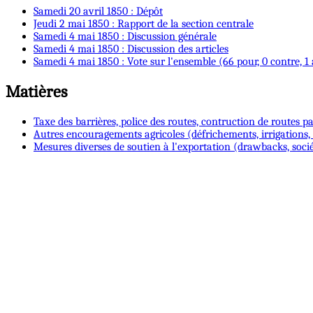
Samedi 20 avril 1850 : Dépôt
Jeudi 2 mai 1850 : Rapport de la section centrale
Samedi 4 mai 1850 : Discussion générale
Samedi 4 mai 1850 : Discussion des articles
Samedi 4 mai 1850 : Vote sur l'ensemble (66 pour, 0 contre, 1
Matières
Taxe des barrières, police des routes, contruction de routes pa
Autres encouragements agricoles (défrichements, irrigations, e
Mesures diverses de soutien à l'exportation (drawbacks, soc