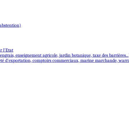
 abstention)
r l'Etat
ngrais, enseignement agricole, jardin botanique, taxe des barrières...
iété d'exportation, comptoirs commerciaux, marine marchande, warran