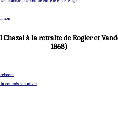
Le désaccord s'accentue entre le Roi et Rogier
opinion
l Chazal à la retraite de Rogier et Va
1868)
eereboom
de la commission mixte