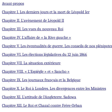
Avant-propos
Chapitre I. Les derniers jours et la mort de Léopold Ier
Chapitre II. L'avènement de Léopold II
Chapitre III. Les vues du nouveau Roi
Chapitre IV. L'affaire de « la Rive gauche »
Chapitre V. Les éventualités de guerre. Les conseils de nos plénipote
Chapitre VI. Les élections législatives du 12 juin 1866
Chapitre VII. La situation extérieure
Chapitre VIII. « L'Espiègle » et « Sancho »
Chapitre IX. Les journaux français et la Belgique
Chapitre X. Le Roi à Londres. Les divergences entre les Ministres
Chapitre XI. L'attitude de l'Angleterre. Sadowa
Chapitre XII. Le Roi et Chazal contre Frère-Orban