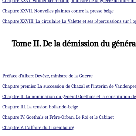
Chapitre XXVI. Vandenpeereboom, ministre de la guerre ad interim. 
Chapitre XXVII. Nouvelles plaintes contre la presse belge
Chapitre XXVIII. La circulaire La Valette et ses répercussions sur l'
Tome II. De la démission du généra
Préface d’Albert Devèze, ministre de la Guerre
Chapitre premier. La succession de Chazal et l'interim de Vandenp
Chapitre II. La nomination du général Goethals et la constitution 
Chapitre III. La tension hollando-belge
Chapitre IV. Goethals et Frère-Orban. Le Roi et le Cabinet
Chapitre V. L'affaire du Luxembourg