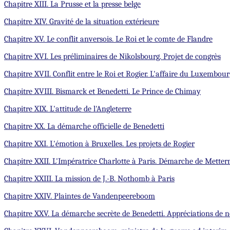
Chapitre XIII. La Prusse et la presse belge
Chapitre XIV. Gravité de la situation extérieure
Chapitre XV. Le conflit anversois. Le Roi et le comte de Flandre
Chapitre XVI. Les préliminaires de Nikolsbourg. Projet de congrès
Chapitre XVII. Conflit entre le Roi et Rogier. L'affaire du Luxembou
Chapitre XVIII. Bismarck et Benedetti. Le Prince de Chimay
Chapitre XIX. L'attitude de l'Angleterre
Chapitre XX. La démarche officielle de Benedetti
Chapitre XXI. L'émotion à Bruxelles. Les projets de Rogier
Chapitre XXII. L'Impératrice Charlotte à Paris. Démarche de Metter
Chapitre XXIII. La mission de J.-B. Nothomb à Paris
Chapitre XXIV. Plaintes de Vandenpeereboom
Chapitre XXV. La démarche secrète de Benedetti. Appréciations de no