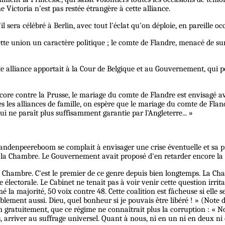
e Victoria n'est pas restée étrangère à cette alliance.
il sera célébré à Berlin, avec tout l'éclat qu'on déploie, en pareille oc
e union un caractère politique ; le comte de Flandre, menacé de surd
te alliance apportait à la Cour de Belgique et au Gouvernement, qui p
ncore contre la Prusse, le mariage du comte de Flandre est envisagé a
 les alliances de famille, on espère que le mariage du comte de Flan
i ne paraît plus suffisamment garantie par l'Angleterre... »
andenpeereboom se complait à envisager une crise éventuelle et sa pr
 de la Chambre. Le Gouvernement avait proposé d'en retarder encore la
 la Chambre. C'est le premier de ce genre depuis bien longtemps. La Ch
rme électorale. Le Cabinet ne tenait pas à voir venir cette question ir
rmé la majorité, 50 voix contre 48. Cette coalition est fâcheuse si elle s
lement aussi. Dieu, quel bonheur si je pouvais être libéré ! » (Note 
en gratuitement, que ce régime ne connaîtrait plus la corruption : « 
tes, arriver au suffrage universel. Quant à nous, ni en un ni en deux ni