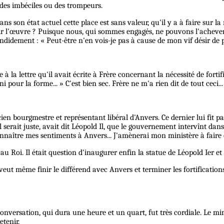
 des imbéciles ou des trompeurs.
ns son état actuel cette place est sans valeur, qu'il y a à faire sur la
inir l'œuvre ? Puisque nous, qui sommes engagés, ne pouvons l'achever 
candidement : « Peut-être n'en vois-je pas à cause de mon vif désir de 
à la lettre qu'il avait écrite à Frère concernant la nécessité de fortif
 pour la forme... » C'est bien sec. Frère ne m'a rien dit de tout ceci...
ien bourgmestre et représentant libéral d'Anvers. Ce dernier lui fit pa
l serait juste, avait dit Léopold Il, que le gouvernement intervînt d
connaître mes sentiments à Anvers... J'amènerai mon ministère à faire
Roi. Il était question d'inaugurer enfin la statue de Léopold Ier et d'
ut même finir le différend avec Anvers et terminer les fortifications
nversation, qui dura une heure et un quart, fut très cordiale. Le mini
etenir.