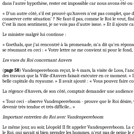
dans l'autre hypothèse, rester est impossible car nous avons été ou
« D'un autre côté, s'il est prouvé qu'Anvers n'est pas complet, que da
conserver cette situation' ? Ne faut-il pas, comme le Roi le veut, f
C'est là mon sentiment, je ne vois pas d'autre issue. » Et il ajoute 
Le ministre malgré lui continue :
« Goethals, que j'ai rencontré à la promenade, m'a dit qu'en réponse 
se résumant en ceci : « Votre lettre ne me convient ni pour le fond, ni
Les vues du Roi concernant Anvers
(
page 58
) Vandenpeereboom reçut, le 4 mars, la visite de Loos, l'anc
des travaux que la Ville d'Anvers faisait exécuter en ce moment. « I
belle capitale du royaume. » Il avait ajouté : « Vous pouvez faire 
La régence d'Anvers, de son côté, comptait demander une audience au 
« Tour ceci - observe Vandenpeereboom - prouve que le Roi désire, ve
devenir très tendue et très difficile... »
Important entretien du Roi avec Vandenpeereboom
Le même jour, au soir, Léopold II fit appeler Vandenpeereboom. La co
le Roi, qui savait si bien prendre les hommes, n'eut pas de peine le r