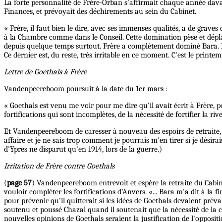
La forte personnalité de Frère-Orban s'affirmait chaque année dava
Finances, et prévoyait des déchirements au sein du Cabinet.
« Frère, il faut bien le dire, avec ses immenses qualités, a de graves 
à la Chambre comme dans le Conseil. Cette domination pèse et déplaît 
depuis quelque temps surtout. Frère a complètement dominé Bara. Il fa
Ce dernier est, du reste, très irritable en ce moment. C'est le printe
Lettre de Goethals à Frère
Vandenpeereboom poursuit à la date du 1er mars :
« Goethals est venu me voir pour me dire qu'il avait écrit à Frère, pou
fortifications qui sont incomplètes, de la nécessité de fortifier la riv
Et Vandenpeereboom de caresser à nouveau des espoirs de retraite, d'
affaire et je ne sais trop comment je pourrais m'en tirer si je désir
d'Ypres ne disparut qu'en 1914, lors de la guerre.)
Irritation de Frère contre Goethals
(
page 57
) Vandenpeereboom entrevoit et espère la retraite du Cabin
vouloir compléter les fortifications d'Anvers. «... Bara m'a dit à l
pour prévenir qu'il quitterait si les idées de Goethals devaient préva
soutenu et poussé Chazal quand il soutenait que la nécessité de la cit
nouvelles opinions de Goethals seraient la justification de l'oppos