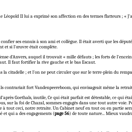
 Léopold II lui a exprimé son affection en des termes flatteurs ; « J'
 confier ses ennuis à son ami et collègue. Il était averti que les députés
t et si l'œuvre était complète.
se d'Anvers, auquel il trouvait « mille défauts ; les forts de l'enceint
. Il faut fortifier la rive gauche et le bas Escaut.
 la citadelle ; et l'on ne peut circuler que sur le terre-plein du remp
hals contrariait fort Vandenpeereboom, qui envisageait même la retrai
rès Goethals, inutile, Ce qui était parfait est détestable, ce qui était
et nous, sur la foi de Chazal, sommes engagés dans une tout autre vo
à tout ceci, notre retraite. Un Cabinet neuf en tout ou en partie ser
sé et qui a des engagements (
page 56
) de toute nature... Mieux vaudra-t