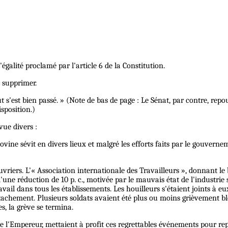
'égalité proclamé par l'article 6 de la Constitution.
e supprimer.
s'est bien passé. » (Note de bas de page : Le Sénat, par contre, repous
sposition.)
vue divers :
vine sévit en divers lieux et malgré les efforts faits par le gouvernem
iers. L'« Association internationale des Travailleurs », donnant le br
'une réduction de 10 p. c., motivée par le mauvais état de l'industr
avail dans tous les établissements. Les houilleurs s'étaient joints à e
tachement. Plusieurs soldats avaient été plus ou moins grièvement bl
s, la grève se termina.
e l'Empereur, mettaient à profit ces regrettables événements pour rep