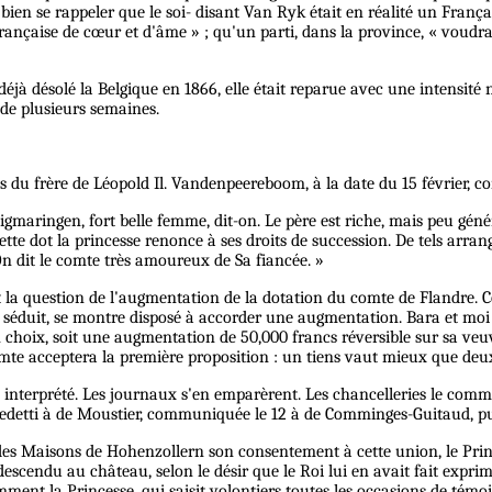
ien se rappeler que le soi- disant Van Ryk était en réalité un Français
 française de cœur et d'âme » ; qu'un parti, dans la province, « voud
jà désolé la Belgique en 1866, elle était reparue avec une intensité n
 de plusieurs semaines.
es du frère de Léopold Il. Vandenpeereboom, à la date du 15 février,
maringen, fort belle femme, dit-on. Le père est riche, mais peu génér
ette dot la princesse renonce à ses droits de succession. De tels arr
On dit le comte très amoureux de Sa fiancée. »
a question de l'augmentation de la dotation du comte de Flandre. Cet
ent séduit, se montre disposé à accorder une augmentation. Bara et moi
on choix, soit une augmentation de 50,000 francs réversible sur sa veuv
comte acceptera la première proposition : un tiens vaut mieux que deux
interprété. Les journaux s'en emparèrent. Les chancelleries le comm
edetti à de Moustier, communiquée le 12 à de Comminges-Guitaud, pui
ef des Maisons de Hohenzollern son consentement à cette union, le Pri
st descendu au château, selon le désir que le Roi lui en avait fait expr
tamment la Princesse, qui saisit volontiers toutes les occasions de té