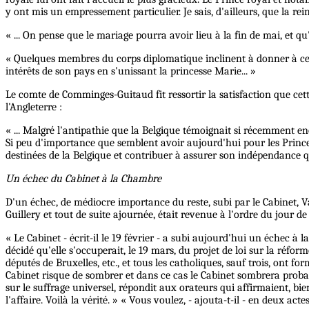
y ont mis un empressement particulier. Je sais, d'ailleurs, que la rein
« ... On pense que le mariage pourra avoir lieu à la fin de mai, et qu'
« Quelques membres du corps diplomatique inclinent à donner à cett
intérêts de son pays en s'unissant la princesse Marie... »
Le comte de Comminges-Guitaud fit ressortir la satisfaction que cet
l'Angleterre :
« ... Malgré l'antipathie que la Belgique témoignait si récemment e
Si peu d'importance que semblent avoir aujourd'hui pour les Princes
destinées de la Belgique et contribuer à assurer son indépendance qu
Un échec du Cabinet à la Chambre
D'un échec, de médiocre importance du reste, subi par le Cabinet, V
Guillery et tout de suite ajournée, était revenue à l'ordre du jour
« Le Cabinet - écrit-il le 19 février - a subi aujourd'hui un échec à
décidé qu'elle s'occuperait, le 19 mars, du projet de loi sur la réfo
députés de Bruxelles, etc., et tous les catholiques, sauf trois, ont fo
Cabinet risque de sombrer et dans ce cas le Cabinet sombrera probab
sur le suffrage universel, répondit aux orateurs qui affirmaient, bi
l'affaire. Voilà la vérité. » « Vous voulez, - ajouta-t-il - en deux ac