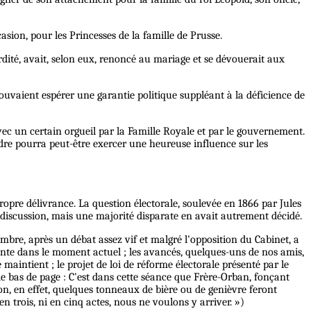
casion, pour les Princesses de la famille de Prusse.
ité, avait, selon eux, renoncé au mariage et se dévouerait aux
ouvaient espérer une garantie politique suppléant à la déficience de
vec un certain orgueil par la Famille Royale et par le gouvernement.
dre pourra peut-être exercer une heureuse influence sur les
opre délivrance. La question électorale, soulevée en 1866 par Jules
 discussion, mais une majorité disparate en avait autrement décidé.
ambre, après un débat assez vif et malgré l'opposition du Cabinet, a
ritante dans le moment actuel ; les avancés, quelques-uns de nos amis,
e maintient ; le projet de loi de réforme électorale présenté par le
de bas de page : C'est dans cette séance que Frère-Orban, fonçant
Non, en effet, quelques tonneaux de bière ou de genièvre feront
 en trois, ni en cinq actes, nous ne voulons y arriver. »)