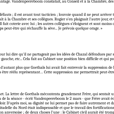
ntage. Vandenpeereboom constatait, au Conseil et à la Chambre, des ve
défauts ; il est avant tout tacticien ; louvoie quand il ne peut arriver
à la Chambre et ses collègues. Rogier s'en plaignait l'autre jour, et 
it coterie avec lui ; les autres collègues s'éloignent et sont moins c
mps peut-être qui réchauffe la sève... Je prévois quelque orage. »
r lui dire qu'il ne partageait pas les idées de Chazal défendues par ses
e gauche, etc... Cela fait au Cabinet une position bien difficile et qui p
autant plus que Goethals lui avait fait entrevoir la suppression de l
ais être réélu représentant… Cette suppression me permettrait peut-être
et. La lettre de Goethals mécontenta grandement Frère, qui sentait un
a fin de la séance - écrit Vandenpeereboom le 2 mars - que Frère avai
loir. D'après moi, sa dignité ne lui permet pas de faire autrement et d
adelle du Nord était indispensable et que le travail des fortifications
ition anversoise ; de deux choses l'une : le Cabinet civil aurait été