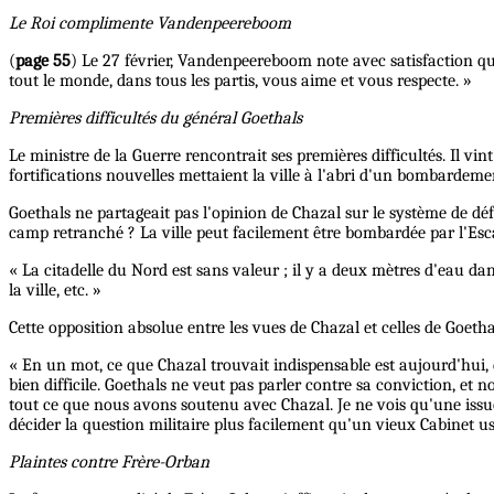
Le Roi complimente Vandenpeereboom
(
page 55
) Le 27 février, Vandenpeereboom note avec satisfaction que
tout le monde, dans tous les partis, vous aime et vous respecte. »
Premières difficultés du général Goethals
Le ministre de la Guerre rencontrait ses premières difficultés. Il vint
fortifications nouvelles mettaient la ville à l'abri d'un bombardemen
Goethals ne partageait pas l'opinion de Chazal sur le système de défen
camp retranché ? La ville peut facilement être bombardée par l'Escaut
« La citadelle du Nord est sans valeur ; il y a deux mètres d'eau dans
la ville, etc. »
Cette opposition absolue entre les vues de Chazal et celles de Goet
« En un mot, ce que Chazal trouvait indispensable est aujourd'hui, d'ap
bien difficile. Goethals ne veut pas parler contre sa conviction, 
tout ce que nous avons soutenu avec Chazal. Je ne vois qu'une issue 
décider la question militaire plus facilement qu'un vieux Cabinet u
Plaintes contre Frère-Orban