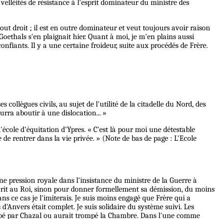
lléités de résistance à l'esprit dominateur du ministre des
 tout droit ; il est en outre dominateur et veut toujours avoir raison
Goethals s'en plaignait hier. Quant à moi, je m'en plains aussi
onfiants. Il y a une certaine froideur, suite aux procédés de Frère.
 collègues civils, au sujet de l'utilité de la citadelle du Nord, des
ourra aboutir à une dislocation... »
'école d'équitation d'Ypres. « C'est là pour moi une détestable
 de rentrer dans la vie privée. » (Note de bas de page : L'Ecole
e pression royale dans l'insistance du ministre de la Guerre à
t écrit au Roi, sinon pour donner formellement sa démission, du moins
ans ce cas je l'imiterais. Je suis moins engagé que Frère qui a
 d'Anvers était complet. Je suis solidaire du système suivi. Les
 trompé par Chazal ou aurait trompé la Chambre. Dans l'une comme