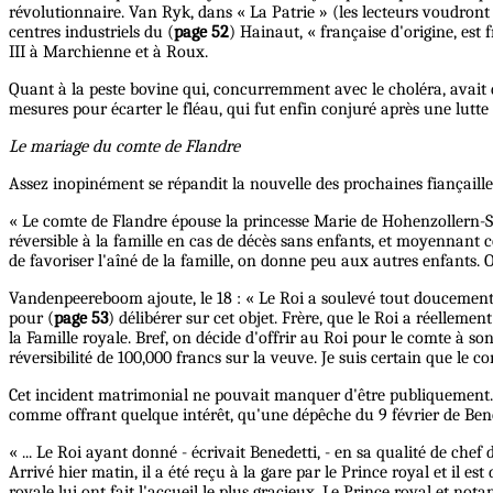
révolutionnaire. Van Ryk, dans « La Patrie » (les lecteurs voudront b
centres industriels du (
page 52
) Hainaut, « française d'origine, est
III à Marchienne et à Roux.
Quant à la peste bovine qui, concurremment avec le choléra, avait dé
mesures pour écarter le fléau, qui fut enfin conjuré après une lutte
Le mariage du comte de Flandre
Assez inopinément se répandit la nouvelle des prochaines fiançaill
« Le comte de Flandre épouse la princesse Marie de Hohenzollern-Sig
réversible à la famille en cas de décès sans enfants, et moyennant c
de favoriser l'aîné de la famille, on donne peu aux autres enfants. 
Vandenpeereboom ajoute, le 18 : « Le Roi a soulevé tout doucement l
pour (
page 53
) délibérer sur cet objet. Frère, que le Roi a réellem
la Famille royale. Bref, on décide d'offrir au Roi pour le comte à s
réversibilité de 100,000 francs sur la veuve. Je suis certain que le 
Cet incident matrimonial ne pouvait manquer d'être publiquement. 
comme offrant quelque intérêt, qu'une dépêche du 9 février de Ben
« ... Le Roi ayant donné - écrivait Benedetti, - en sa qualité de ch
Arrivé hier matin, il a été reçu à la gare par le Prince royal et il e
royale lui ont fait l'accueil le plus gracieux. Le Prince royal et no