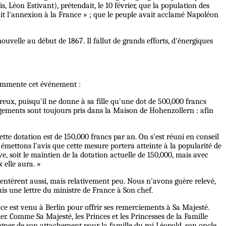
, Léon Estivant), prétendait, le 10 février, que la population des
rait l'annexion à la France » ; que le peuple avait acclamé Napoléon
ouvelle au début de 1867. Il fallut de grands efforts, d'énergiques
 commente cet événement :
eux, puisqu'il ne donne à sa fille qu'une dot de 500,000 francs
angements sont toujours pris dans la Maison de Hohenzollern : afin
te dotation est de 150,000 francs par an. On s'est réuni en conseil
 émettons l'avis que cette mesure portera atteinte à la popularité de
e, soit le maintien de la dotation actuelle de 150,000, mais avec
 elle aura. »
entèrent aussi, mais relativement peu. Nous n'avons guère relevé,
s une lettre du ministre de France à Son chef.
nce est venu à Berlin pour offrir ses remerciements à Sa Majesté.
imer. Comme Sa Majesté, les Princes et les Princesses de la Famille
moigner de son attachement pour la famille du roi Léopold, son oncle,