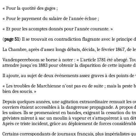
« Pour la quotité des gages ;
« Pour le payement du salaire de l'année échue ;
« Et pour les acomptes donnés pour l'année courante. »
(
page 51
) Il se trouvait en contradiction flagrante avec le principe d
La Chambre, après d'assez longs débats, décida, le février 1867, de l
Vandenpeereboom se borne à noter : « L'article 1781 été abrogé. Tout 
attendre jusqu'en 1883 pour obtenir la disparition de cette injuste di
Il ajoute, au sujet de deux événements assez graves à des points de 
« Les troubles de Marchienne n'ont pas eu de suite ; mais la peste bo
bien des soucis. »
Depuis quelques années, une agitation extraordinaire remuait les ouvr
ouvriers étaient accessibles à la dangereuse propagande. A propos d
les usines. Ils se promenaient en bandes, exigeant la cessation du tr
grévistes mirent à sac un moulin à vapeur et s'attaquèrent à un dé
Après ce triste incident, grâce au déploiement de forces considérable
Certains correspondants de journaux français, plus impérialistes qu