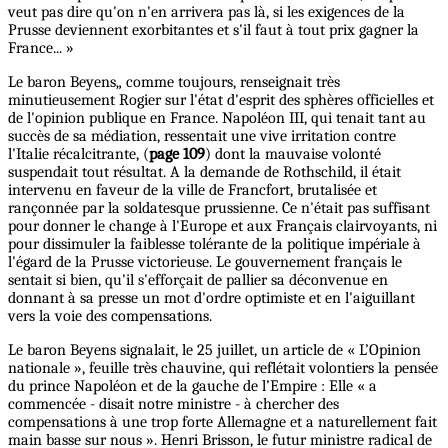
veut pas dire qu'on n'en arrivera pas là, si les exigences de la
Prusse deviennent exorbitantes et s'il faut à tout prix gagner la
France... »
Le baron Beyens„ comme toujours, renseignait très
minutieusement Rogier sur l'état d'esprit des sphères officielles et
de l'opinion publique en France. Napoléon III, qui tenait tant au
succès de sa médiation, ressentait une vive irritation contre
l'Italie récalcitrante, (
page 109
) dont la mauvaise volonté
suspendait tout résultat. A la demande de Rothschild, il était
intervenu en faveur de la ville de Francfort, brutalisée et
rançonnée par la soldatesque prussienne. Ce n'était pas suffisant
pour donner le change à l'Europe et aux Français clairvoyants, ni
pour dissimuler la faiblesse tolérante de la politique impériale à
l'égard de la Prusse victorieuse. Le gouvernement français le
sentait si bien, qu'il s'efforçait de pallier sa déconvenue en
donnant à sa presse un mot d'ordre optimiste et en l'aiguillant
vers la voie des compensations.
Le baron Beyens signalait, le 25 juillet, un article de « L’Opinion
nationale », feuille très chauvine, qui reflétait volontiers la pensée
du prince Napoléon et de la gauche de l’Empire : Elle « a
commencée - disait notre ministre - à chercher des
compensations à une trop forte Allemagne et a naturellement fait
main basse sur nous ». Henri Brisson, le futur ministre radical de