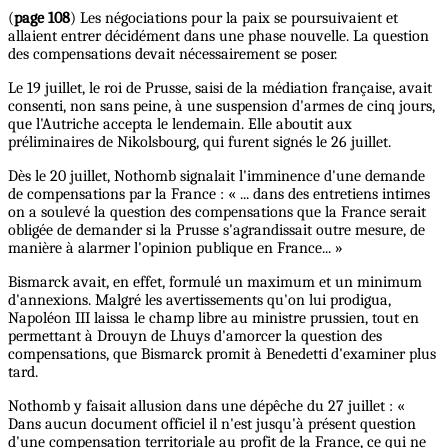
(
page 108
) Les négociations pour la paix se poursuivaient et
allaient entrer décidément dans une phase nouvelle. La question
des compensations devait nécessairement se poser.
Le 19 juillet, le roi de Prusse, saisi de la médiation française, avait
consenti, non sans peine, à une suspension d'armes de cinq jours,
que l'Autriche accepta le lendemain. Elle aboutit aux
préliminaires de Nikolsbourg, qui furent signés le 26 juillet.
Dès le 20 juillet, Nothomb signalait l'imminence d'une demande
de compensations par la France : « ... dans des entretiens intimes
on a soulevé la question des compensations que la France serait
obligée de demander si la Prusse s'agrandissait outre mesure, de
manière à alarmer l'opinion publique en France... »
Bismarck avait, en effet, formulé un maximum et un minimum
d'annexions. Malgré les avertissements qu'on lui prodigua,
Napoléon III laissa le champ libre au ministre prussien, tout en
permettant à Drouyn de Lhuys d'amorcer la question des
compensations, que Bismarck promit à Benedetti d'examiner plus
tard.
Nothomb y faisait allusion dans une dépêche du 27 juillet : «
Dans aucun document officiel il n'est jusqu'à présent question
d'une compensation territoriale au profit de la France, ce qui ne