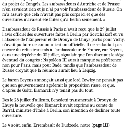
du projet de Congrès. Les ambassadeurs d'Autriche et de Prusse
n'en savaient rien et je n'ai pu voir l'ambassadeur de Russie. On
m'a assuré que cela n'avait pas pris corps ici et que des
ouvertures n'avaient été faites qu'à Berlin seulement. »
L'ambassadeur de Russie à Paris n'avait reçu que le 29 juillet
l'avis officiel des ouvertures faites à Berlin par Gortchakoff et, vu
l'absence de l'Empereur et de Drouyn de Lhuys partis pour Vichy,
n'avait pu faire de communication officielle. Il ne se doutait pas
encore du refus transmis à l'ambassadeur de France, car Beyens,
dans une dépêche du 30 juillet, signalait que l'on discutait le siège
éventuel du congrès : Napoléon III aurait marqué sa préférence
non pour Paris, mais pour Bade, tandis que l'ambassadeur de
Russie croyait que la réunion aurait lieu à Leipzig.
Le baron Beyens annonçait aussi que lord Cowley ne pensait pas
que son gouvernement agréerait la proposition russe, et que,
d'après de Goltz, Bismarck n'y tenait pas du tout.
Dès le 28 juillet d'ailleurs, Benedetti transmettait à Drouyn de
Lhuys la nouvelle que Bismarck avait exprimé au comte de
Barral, ministre d'Italie à Berlin, son intention de décliner toute
ouverture.
Le 4 août, enfin, Errembault de Dudzeele, notre (
page 111
)