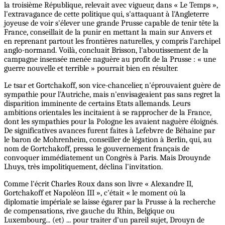
la troisième République, relevait avec vigueur, dans « Le Temps »,
l'extravagance de cette politique qui, s'attaquant à l'Angleterre
joyeuse de voir s'élever une grande Prusse capable de tenir tête la
France, conseillait de la punir en mettant la main sur Anvers et
en reprenant partout les frontières naturelles, y compris l'archipel
anglo-normand. Voilà, concluait Brisson, l'aboutissement de la
campagne insensée menée naguère au profit de la Prusse : « une
guerre nouvelle et terrible » pourrait bien en résulter.
Le tsar et Gortchakoff, son vice-chancelier, n'éprouvaient guère de
sympathie pour l'Autriche, mais n'envisageaient pas sans regret la
disparition imminente de certains Etats allemands. Leurs
ambitions orientales les incitaient à se rapprocher de la France,
dont les sympathies pour la Pologne les avaient naguère éloignés.
De significatives avances furent faites à Lefebvre de Béhaine par
le baron de Mohrenheim, conseiller de légation à Berlin, qui, au
nom de Gortchakoff, pressa le gouvernement français de
convoquer immédiatement un Congrès à Paris. Mais Drouynde
Lhuys, très impolitiquement, déclina l'invitation.
Comme l'écrit Charles Roux dans son livre « Alexandre II,
Gortchakoff et Napoléon III », c'était « le moment où la
diplomatie impériale se laisse égarer par la Prusse à la recherche
de compensations, rive gauche du Rhin, Belgique ou
Luxembourg... (et) ... pour traiter d'un pareil sujet, Drouyn de