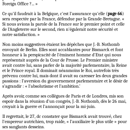
Foreign Office ?... »
Ce qu'il faudrait à la Belgique, c'est l'assurance qu'elle (
page 66
)
sera respectée par la France, défendue par la Grande-Bretagne. «
Si nous avions la parole de la France sur le premier point et celle
de l'Angleterre sur le second, rien n'égalerait notre sécurité et
notre satisfaction. »
Non moins suggestives étaient les dépêches que J.-B. Nothomb
envoyait de Berlin. Elles sont accablantes pour Bismarck et font
honneur à la perspicacité de l'éminent homme d'Etat qui nous
représentait auprès de la Cour de Prusse. Le Premier ministre
avait contre lui, sans parler de la majorité parlementaire, la Reine
et le Prince royal. Il dominait néanmoins le Roi, autrefois très
prévenu contre lui, mais dont il avait su caresser les deux grandes
passions : l'aversion du gouvernement parlementaire et le désir de
s'agrandir : « l'absolutisme et l'ambition.’
Après avoir, comme ses collègues de Paris et de Londres, mis son
espoir dans la réunion d'un congrès, J.-B. Nothomb, dès le 26 mai,
croyait à la guerre et l'annonçait pour la mi-juin.
Il regrettait, le 27, dc constater que Bismarck avait trouvé, chez
l'empereur autrichien, trop raide, « l'auxiliaire le plus utile » pour
ses sanglants desseins.