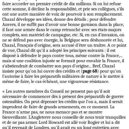
faire accorder un premier crédit de dix millions. Si on lui refuse
cette somme, il décline la responsabilité, et prie ses collègues, s'ils
ont une autre manière de voir, de pourvoir à son remplacement.
Chazal développe ses idées, donne des détails ; pour défendre
Anvers, il ne suffit pas d'avoir une bonne garnison dans la place,
il faut une armée dans le camp retranché avec ses états-majors
complets, son matériel de campagne, etc. Si, en cas d'invasion, on
ne se défend pas avec énergie, la Belgique sera déshonorée et lui,
Chazal, Français d'origine, sera accusé d'être un traître. A ce point
de vue, Chazal dit qu'il a adopté les principes suivants : il est
disposé à défendre le pays contre tous, même contre la France,...
mais si une coalition injuste se formait pour envahir la France, il
s'abstiendrait de combattre son pays d'origine... Bref, Chazal
insiste pour qu'on lui ouvre des crédits et (
page 68
) pour qu'on
l'autorise à faire les préparatifs militaires de nature à le mettre à
même de faire, le cas échéant, une vigoureuse résistance.
« Les autres membres du Conseil ne pensent pas qu'il soit
nécessaire de commencer dès à présent des préparatifs de guerre
ostensibles. On peut dépenser les crédits que l'on a, mais il serait
imprudent de faire de grands armements, en ce moment. La
France n'arme pas, ne nous menace pas et se montre
bienveillante. L'Angleterre nous conseille de nous tenir tranquilles
et de ne pas armer. Lord Howard est allé voir Rogier et lui a dit
qu'il revenait de Londres, qu'il avait eu un long entretien avec