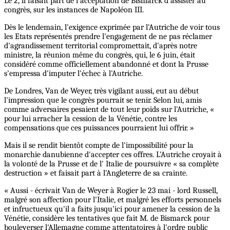
Le 2, il faisait part de l'acceptation de Bismarck d'assister au
congrès, sur les instances de Napoléon III.
Dès le lendemain, l'exigence exprimée par l'Autriche de voir tous
les Etats représentés prendre l'engagement de ne pas réclamer
d'agrandissement territorial compromettait, d'après notre
ministre, la réunion même du congrès, qui, le 6 juin, était
considéré comme officiellement abandonné et dont la Prusse
s'empressa d'imputer l'échec à l'Autriche.
De Londres, Van de Weyer, très vigilant aussi, eut au début
l'impression que le congrès pourrait se tenir. Selon lui, amis
comme adversaires pesaient de tout leur poids sur l'Autriche, «
pour lui arracher la cession de la Vénétie, contre les
compensations que ces puissances pourraient lui offrir. »
Mais il se rendit bientôt compte de l'impossibilité pour la
monarchie danubienne d'accepter ces offres. L'Autriche croyait à
la volonté de la Prusse et de l' Italie de poursuivre « sa complète
destruction » et faisait part à l'Angleterre de sa crainte.
« Aussi - écrivait Van de Weyer à Rogier le 23 mai - lord Russell,
malgré son affection pour l'Italie, et malgré les efforts personnels
et infructueux qu'il a faits jusqu'ici pour amener la cession de la
Vénétie, considère les tentatives que fait M. de Bismarck pour
bouleverser l'Allemagne comme attentatoires à l'ordre public