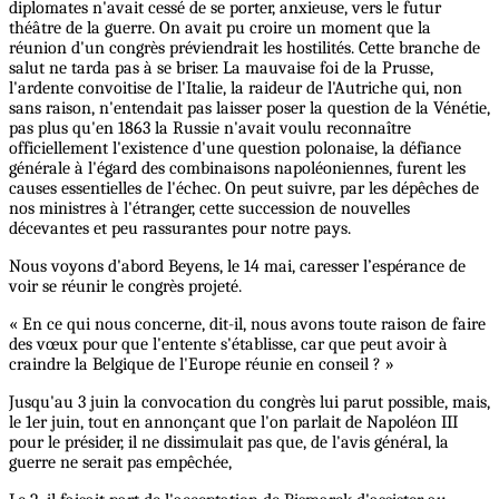
diplomates n'avait cessé de se porter, anxieuse, vers le futur
théâtre de la guerre. On avait pu croire un moment que la
réunion d'un congrès préviendrait les hostilités. Cette branche de
salut ne tarda pas à se briser. La mauvaise foi de la Prusse,
l'ardente convoitise de l'Italie, la raideur de l'Autriche qui, non
sans raison, n'entendait pas laisser poser la question de la Vénétie,
pas plus qu'en 1863 la Russie n'avait voulu reconnaître
officiellement l'existence d'une question polonaise, la défiance
générale à l'égard des combinaisons napoléoniennes, furent les
causes essentielles de l'échec. On peut suivre, par les dépêches de
nos ministres à l'étranger, cette succession de nouvelles
décevantes et peu rassurantes pour notre pays.
Nous voyons d'abord Beyens, le 14 mai, caresser l’espérance de
voir se réunir le congrès projeté.
« En ce qui nous concerne, dit-il, nous avons toute raison de faire
des vœux pour que l'entente s'établisse, car que peut avoir à
craindre la Belgique de l'Europe réunie en conseil ? »
Jusqu'au 3 juin la convocation du congrès lui parut possible, mais,
le 1er juin, tout en annonçant que l'on parlait de Napoléon III
pour le présider, il ne dissimulait pas que, de l'avis général, la
guerre ne serait pas empêchée,