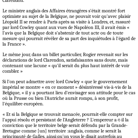
Clarendon.
Le ministre anglais des Affaires étrangères s'était montré fort
optimiste au sujet de la Belgique, ne pouvait voir qu'avec plaisir
Léopold II se rendre à Paris après sa visite à Londres, et, rassuré
par lord Cowley quant aux vues de Napoléon III, il avait émis «
l'avis que la Belgique doit s'abstenir de tout acte ou de toute
mesure qui pourrait révéler de sa part des inquiétudes à l'égard de
la France ».
Le même jour, dans un billet particulier, Rogier revenait sur les
déclarations de lord Clarendon, satisfaisantes sans doute, mais
contenant une lacune « qu'il serait du plus haut intérêt de voir
combler. »
Si l'on peut admettre avec lord Cowley « que le gouvernement
impérial se montre « en ce moment » désintéressé vis-à-vis de la
Belgique, « il y a pourtant lieu d'envisager son attitude pour le cas
où la Prusse ou bien l'Autriche aurait rompu, à son profit,
l'équilibre européen.
« Et si la Belgique se trouvait menacée, pourrait-elle compter sur
l'appui résolu et persistant de l'Angleterre ? L'empereur a-t-il la
conviction que le territoire belge serait défendu par la Grande-
Bretagne comme [un] territoire :anglais, comme le serait la
principauté de Galles, ainsi:qu'on vous le disait autrefois au