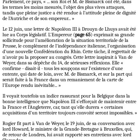
Parlement, ce pays, « ... son Roi et M. de Bismarck ont été, dans
les termes les moins mesurés, l'objet des plus vives attaques,
tandis que pleine justice a été rendue à l'attitude pleine de dignité
de l'Autriche et de son empereur... »
Le 12 juin, une lettre dc Napoléon III à Drouyn de Lhuys avait été
lue au Corps législatif. L'Empereur (
page 65
) exprimait sa grande
sollicitude pour l'amélioration de la situation territoriale de la
Prusse, le complément de l'indépendance italienne, l'organisation
d'une nouvelle Confédération du Rhin. Cette tâche, il regrettait de
n'avoir pu la proposer au congrès. Cette lettre inspirait à Van de
Weyer, dans sa dépêche du 14, de sérieuses réflexions. Elle «
confirme - disait-il - tous les soupçons sur l'existence d'une
entente, qui date de loin, avec M. de Bismarck, et sur la part qui
serait faite à la France dans un remaniement de la carte de
l'Europe rendu inévitable... »
Il voyait toutefois un indice rassurant pour la Belgique dans la
bonne intelligence que Napoléon III s'efforçait de maintenir entre
la France et l'Angleterre, car, tant qu'elle durera « certaines
acquisitions d'un territoire toujours convoité seront impossibles. »
Rogier fit part à Van de Weyer, le 19 juin, de sa conversation avec
lord Howard, le ministre de la Grande-Bretagne à Bruxelles, qui,
de retour de Londres, lui avait rapporté ses entretiens avec lord