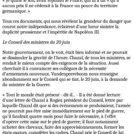
« Je quitte le Roi, avait répondu le Prince, qui m'a dit « qu'à
aucun prix il ne céderait à la France un pouce du territoire
germanique. »
Tous ces documents, qui nous révèlent la grandeur du danger que
courut notre indépendance, éclairent d'une lueur sinistre la
duplicité prussienne et l'impéritie de Napoléon III.
Le Conseil des ministres du 20 juin
Notre gouvernement, on le voit, était bien informé et ne pouvait
se dissimuler la gravité de l'heure. Chazal, de tous les ministres, se
rendait le mieux compte des exigences de la situation. Aussi
cherchait-il à convaincre ses collègues de la nécessité
d'armements nouveaux. Vandenpeereboom nous renseigne
abondamment sur le Conseil qui se tint, le 20 juin, à la demande
du ministre de la Guerre.
« Tout le monde était présent - dit-il... - Il a été donné lecture
d'une lettre de Chazal à Rogier, président du Conseil, lettre par
laquelle Chazal dit que si des événements se produisaient, l'armée
ne pourrait pas être mise immédiatement sur le pied de guerre,
qu'il faudrait quatre mois pour faire le nécessaire, à l'effet
d'opérer cette mise sur le pied de guerre; il faut notamment
acheter des chevaux, faire des approvisionnements, former les
états-majors, compléter les cadres. Chazal prie le Conseil de lui