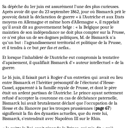
Sa dépêche du 1er juin est assurément l'une des plus curieuses.
Après avoir dit que du 23 septembre 1862, jour où Bismarck prit le
pouvoir, datait la déclaration de guerre « à l'Autriche et aux Etats
moyens en Allemagne et même hors d'Allemagne », il rappelait
qu'il avait dit au gouvernement belge : « la Belgique pour le
maintien de son indépendance ne doit plus compter sur la Prusse,
ce n'est plus un de ses dogmes politiques, M. de Bismarck n'a
qu'un but : l'agrandissement territorial et politique de la Prusse,
et il tendra à ce but
per fas et nefas
...
Et lorsque l'inhabileté de l'Autriche eut compromis la tentative
d'apaisement, il qualifiait Bismarck d'« auteur intellectuel » de la
guerre.
Le 16 juin, il faisait part à Rogier d'un entretien qui :avait eu lieu
entre Bismarck et l'héritier présomptif de l'électorat d'Hesse-
Cassel, apparenté à la famille royale de Prusse, et dont le père
était un ardent partisan de l'Autriche. Le prince ayant nettement
refusé d'accepter la couronne en cas de déchéance paternelle,
Bismarck lui avait brutalement déclaré que l'occupation de la
Hesse et du Hanovre par les troupes prussiennes (
page 67
)
signifierait la fin des dynasties actuelles, que du reste lui,
Bismarck, s'entendrait avec Napoléon III sur le Rhin.