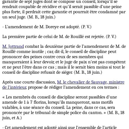
garantie de sept juges dont se compose un conseil, lorsqu'il se
rendrait coupable de récidive et qu'il serait passible d'une peine
plus forte, il perdrait cette garantie et pourrait être condamné par
un seul juge. (M. B., 18 juin.)
- L'amendement de M. Doreye est adopté. (P. V.)
La première partie de celui de M. de Rouillé est rejetée. (P. V.)
M. Jottrand
combat la deuxième partie de l’amendement de M. de
Rouillé comme inutile ; car, dit-il, le conseil de discipline peut
prononcer des peines contre ceux de ses membres qui
manqueraient à leur devoir, et le juge de paix n'est pas compétent
et
ne
peut l'être dans ce cas ; mais il le serait bien moins si tout le
conseil de discipline refusait de siéger. (M. B., 18 juin.)
Après une courte discussion,
M. le chevalier de Sauvage, ministre
de l'intérieur
, propose de rédiger l'amendement en ces termes :
« Les membrés du conseil de discipline seront passibles d'une
amende de 1 à 7 florins, lorsqu'ils manqueront, sans motifs
valables, à une séance du conseil. La peine, dans ce cas, sera
prononcée par le tribunal de simple police du canton. » (M. B., 18
juin, et A.)
- Cet amendement est adopté ainsi que l'ensemble de l'article