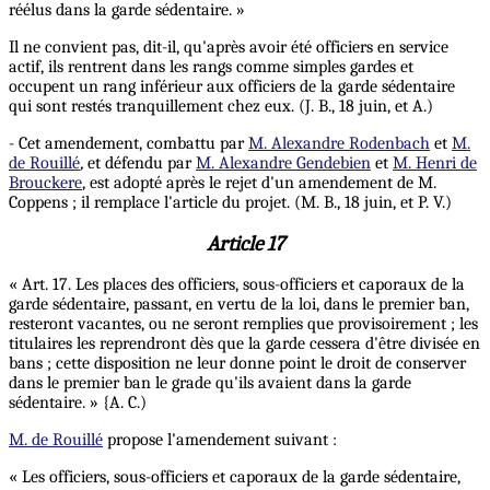
réélus dans la garde sédentaire. »
Il ne convient pas, dit-il, qu'après avoir été officiers en service
actif, ils rentrent dans les rangs comme simples gardes et
occupent un rang inférieur aux officiers de la garde sédentaire
qui sont restés tranquillement chez eux. (J. B., 18 juin, et A.)
- Cet amendement, combattu par
M. Alexandre Rodenbach
et
M.
de Rouillé
,
et défendu par
M. Alexandre Gendebien
et
M. Henri de
Brouckere
, est adopté après le rejet d'un amendement de M.
Coppens ; il remplace l'article du projet. (M. B., 18 juin, et P. V.)
Article 17
« Art. 17. Les places des officiers, sous-officiers et caporaux de la
garde sédentaire, passant, en vertu de la loi, dans le premier ban,
resteront vacantes, ou ne seront remplies que provisoirement ; les
titulaires les reprendront dès que la garde cessera d'être divisée en
bans ; cette disposition ne leur donne point le droit de conserver
dans le premier ban le grade qu'ils avaient dans la garde
sédentaire. » {A. C.)
M. de Rouillé
propose l'amendement suivant :
« Les officiers, sous-officiers et caporaux de la garde sédentaire,