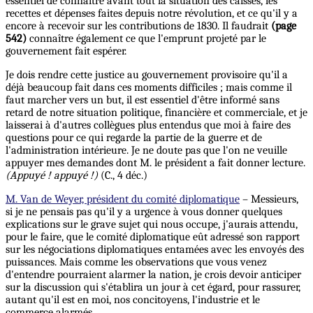
essentiel de connaître avant tout la situation des caisses, les
recettes et dépenses faites depuis notre révolution, et ce qu'il y a
encore à recevoir sur les contributions de 1830. Il faudrait
(page
542)
connaître également ce que l'emprunt projeté par le
gouvernement fait espérer.
Je dois rendre cette justice au gouvernement provisoire qu'il a
déjà beaucoup fait dans ces moments difficiles ; mais comme il
faut marcher vers un but, il est essentiel d'être informé sans
retard de notre situation politique, financière et commerciale, et je
laisserai à d'autres collègues plus entendus que moi à faire des
questions pour ce
qui
regarde la partie de la guerre et de
l'administration intérieure. Je ne doute pas que l'on ne veuille
appuyer mes demandes dont M. le président a fait donner lecture.
(Appuyé ! appuyé !)
(C., 4 déc.)
M. Van de Weyer, président du comité diplomatique
– Messieurs,
si je ne pensais pas qu'il y a urgence à vous donner quelques
explications sur le grave sujet qui nous occupe, j'aurais attendu,
pour le faire, que le comité diplomatique eût adressé son rapport
sur les négociations diplomatiques entamées avec les envoyés des
puissances. Mais comme les observations que vous venez
d'entendre pourraient alarmer la nation, je crois devoir anticiper
sur la discussion qui s'établira un jour à cet égard, pour rassurer,
autant qu'il est en moi, nos concitoyens, l'industrie et le
commerce alarmés.