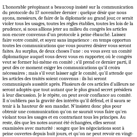
L'honorable préopinant a beaucoup insisté sur la communication
du protocole du 17 novembre dernier : quelque désir que nous
ayons, messieurs, de faire de la diplomatie au grand jour, ce serait
violer tous les usages, toutes les règles établies, toutes les lois de la
prudence, si nous allions jeter au milieu du congrès les articles
non encore convenus d'un protocole à peine ébauché. Laissez
faire votre comité, et soyez sans impatience : en temps opportun
toutes les communications que vous pourrez désirer vous seront
faites. Au surplus, de deux choses l'une : ou vous avez un comité
diplomatique auquel vous devez vous en rapporter, où le congrès
veut se former lui-même en comité ; s'il prend ce dernier parti, il
peut dès ce moment exiger les communications qu'il croira
nécessaires ; mais s'il veut laisser agir le comité, qu'il attende que
les articles des traités soient convenus : ils lui seront
communiqués aussitôt après. Plusieurs de ces articles d'ailleurs ne
seront adoptés que tout autant que le plus grand secret présidera
à leur discussion. Je le répète, on peut avoir confiance au comité.
Il n'oubliera pas la gravité des intérêts qu'il défend, et il saura se
tenir à la hauteur de son mandat. N'insistez donc plus pour
obtenir une communication qu'on ne saurait vous faire qu'en
violant tous les usages et en contrariant tous les principes. Au
reste, dès que les notes auront été échangées, elles seront
examinées avec maturité : songez que les négociations sont à
peine ouvertes depuis huit jours, et qu'on ne peut revoir en vingt-