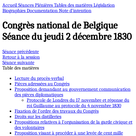
Accueil
Séances Plénières
Tables des matières
Législation
Biographies
Documentation
Note d’intention
Congrès national de Belgique
Séance du jeudi 2 décembre 1830
Séance précédente
Retour à la session
Séance suivante
Table des matières
Lecture du procès-verbal
Pièces adressées au Congrès
Proposition demandant au gouvernement communication
des pièces diplomatiques
Protocole de Londres du 17 novembre et réponse du
roi Guillaume au protocole du 4 novembre 1830
Fixation de l'ordre des travaux du Congrès
Droits sur les distilleries
Propositions relatives à l'organisation de la garde civique et
des volontaires
Proposition visant à procéder à une levée de cent mille