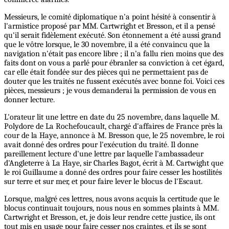
Messieurs, le comité diplomatique n'a point hésité à consentir à
l'armistice proposé par MM. Cartwright et Bresson, et il a pensé
qu'il serait fidèlement exécuté. Son étonnement a été aussi grand
que le vôtre lorsque, le 30 novembre, il a été convaincu que la
navigation n'était pas encore libre ; il n'a fallu rien moins que des
faits dont on vous a parlé pour ébranler sa conviction à cet égard,
car elle était fondée sur des pièces qui ne permettaient pas de
douter que les traités ne fussent exécutés avec bonne foi. Voici ces
pièces, messieurs ; je vous demanderai la permission de vous en
donner lecture.
L'orateur lit une lettre en date du 25 novembre, dans laquelle M.
Polydore de La Rochefoucault, chargé d'affaires de France près la
cour de la Haye, annonce à M. Bresson que, le 25 novembre, le roi
avait donné des ordres pour l'exécution du traité. Il donne
pareillement lecture d'une lettre par laquelle l'ambassadeur
d'Angleterre à La Haye, sir Charles Bagot, écrit à M. Cartwight que
le roi Guillaume a donné des ordres pour faire cesser les hostilités
sur terre et sur mer, et pour faire lever le blocus de l'Escaut.
Lorsque, malgré ces lettres, nous avons acquis la certitude que le
blocus continuait toujours, nous nous en sommes plaints à MM.
Cartwright et Bresson, et, je dois leur rendre cette justice, ils ont
tout mis en usage pour faire cesser nos craintes, et ils se sont