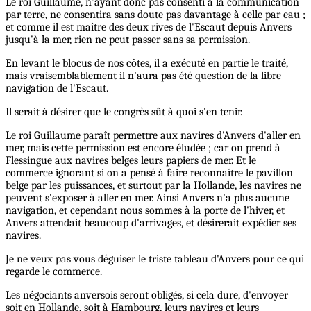
Le roi Guillaume, n'ayant donc pas consenti à la communication
par terre, ne consentira sans doute pas davantage à celle par eau ;
et comme il est maître des deux rives de l'Escaut depuis Anvers
jusqu'à la mer, rien ne peut passer sans sa permission.
En levant le blocus de nos côtes, il a exécuté en partie le traité,
mais vraisemblablement il n'aura pas été question de la libre
navigation de l'Escaut.
Il serait à désirer que le congrès sût à quoi s'en tenir.
Le roi Guillaume paraît permettre aux navires d'Anvers d'aller en
mer, mais cette permission est encore éludée ; car on prend à
Flessingue aux navires belges leurs papiers de mer. Et le
commerce ignorant si on a pensé à faire reconnaître le pavillon
belge par les puissances, et surtout par la Hollande, les navires ne
peuvent s'exposer à aller en mer. Ainsi Anvers n'a plus aucune
navigation, et cependant nous sommes à la porte de l'hiver, et
Anvers attendait beaucoup d'arrivages, et désirerait expédier ses
navires.
Je ne veux pas vous déguiser le triste tableau d'Anvers pour ce qui
regarde le commerce.
Les négociants anversois seront obligés, si cela dure, d'envoyer
soit en Hollande, soit à Hambourg, leurs navires et leurs