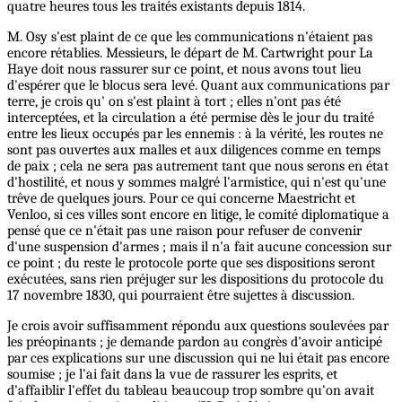
quatre heures tous les traités existants depuis 1814.
M. Osy s'est plaint de ce que les communications n'étaient pas
encore rétablies. Messieurs, le départ de M. Cartwright pour La
Haye doit nous rassurer sur ce point, et nous avons tout lieu
d'espérer que le blocus sera levé. Quant aux communications par
terre, je crois qu' on s'est plaint à tort ; elles n'ont pas été
interceptées, et la circulation a été permise dès le jour du traité
entre les lieux occupés par les ennemis : à la vérité, les routes ne
sont pas ouvertes aux malles et aux diligences comme en temps
de paix ; cela ne sera pas autrement tant que nous serons en état
d'hostilité, et nous y sommes malgré l'armistice, qui n'est qu'une
trêve de quelques jours. Pour ce qui concerne Maestricht et
Venloo, si ces villes sont encore en litige, le comité diplomatique a
pensé que ce n'était pas une raison pour refuser de convenir
d'une suspension d'armes ; mais il n'a fait aucune concession sur
ce point ; du reste le protocole porte que ses dispositions seront
exécutées, sans rien préjuger sur les dispositions du protocole du
17 novembre 1830, qui pourraient être sujettes à discussion.
Je crois avoir suffisamment répondu aux questions soulevées par
les préopinants ; je demande pardon au congrès d'avoir anticipé
par ces explications sur une discussion qui ne lui était pas encore
soumise ; je
l'ai
fait dans la vue de rassurer les esprits, et
d'affaiblir l'effet du tableau beaucoup trop sombre qu'on avait