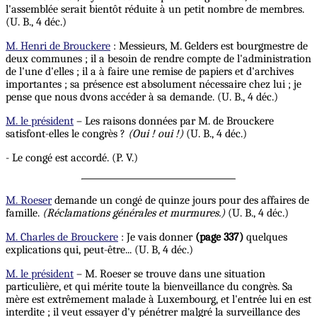
l'assemblée serait bientôt réduite à un petit nombre de membres.
(U. B., 4 déc.)
M. Henri de Brouckere
: Messieurs, M. Gelders est bourgmestre de
deux communes ; il a besoin de rendre compte de l'administration
de l'une d'elles ; il a à faire une remise de papiers et d'archives
importantes ; sa présence est absolument nécessaire chez lui ; je
pense que nous dvons accéder à sa demande. (U. B., 4 déc.)
M. le président
– Les raisons données par M. de Brouckere
satisfont-elles le congrès ?
(Oui !
oui !)
(U. B., 4 déc.)
- Le congé est accordé. (P. V.)
M. Roeser
demande un congé de quinze jours pour des affaires de
famille.
(Réclamations générales et murmures.)
(U. B., 4 déc.)
M. Charles de Brouckere
: Je vais donner
(page 337)
quelques
explications qui, peut-être... (U. B, 4 déc.)
M. le président
– M. Roeser se trouve dans une situation
particulière, et qui mérite toute la bienveillance du congrès. Sa
mère est extrêmement malade à Luxembourg, et l'entrée lui en est
interdite ; il veut essayer d'y pénétrer malgré la surveillance des