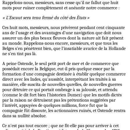
Rappelons-nous, messieurs, sans cesse qu'il ne fallut que huit
mots pour ruiner complètement et anéantir notre commerce :
« L'Escaut sera tenu fermé du côté des États »
Ces huit mots, messieurs, nous privèrent pendant cent cinquante
ans de l'usage et des avantages d'une navigation que doit nous
assurer un des plus beaux fleuves dont la nature ait fait présent
au monde. Rappelons-nous encore, messieurs, et que tous les
Belges s'en pénètrent bien, que l'insatiable avarice de la Hollande
ne s'en tint pas là.
A peine Ostende, le seul petit port de mer et de commerce que
possédait encore la Belgique, eut-il pris quelque essor par la
formation d'une compagnie destinée à établir quelque commerce
direct avec les Indes, qu'aussitôt, interprétant les traités à sa
manière, elle suscita de nouvelles qurelles, de nouvelles guerres
pour détruire ce qui portait ombrage à sa jalousie, et attendu
(comme le dit fort bien l'historien Dumez) que les motifs dictés
par la raison ne détruisent pas les prétentions suggérées par
l'intérêt, appuyées de quelques millions, force fut que la
compagnie fût dissoute, les actionnaires ruinés, et Ostende rentra
dans sa nullité absolue.
Ce n'est pas tout encore ; que ne fit-elle pas pour arriver à cet