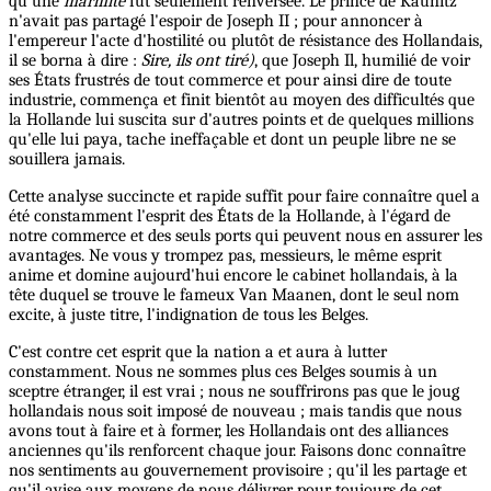
qu'une
marmite
fut seulement renversée. Le prince de Kaunitz
n'avait pas partagé l'espoir de Joseph II ; pour annoncer à
l'empereur l'acte d'hostilité ou plutôt de résistance des Hollandais,
il se borna à dire :
Sire, ils ont tiré)
, que Joseph Il, humilié de voir
ses États frustrés de tout commerce et pour ainsi dire de toute
industrie, commença et finit bientôt au moyen des difficultés que
la Hollande lui suscita sur d'autres points et de quelques millions
qu'elle lui paya, tache ineffaçable et dont un peuple libre ne se
souillera jamais.
Cette analyse succincte et rapide suffit pour faire connaître quel a
été constamment l'esprit des États de la Hollande, à l'égard de
notre commerce et des seuls ports qui peuvent nous en assurer les
avantages. Ne vous y trompez pas, messieurs, le même esprit
anime et domine aujourd'hui encore le cabinet hollandais, à la
tête duquel se trouve le fameux Van Maanen, dont le seul nom
excite, à juste titre, l'indignation de tous les Belges.
C'est contre cet esprit que la nation a et aura à lutter
constamment. Nous ne sommes plus ces Belges soumis à un
sceptre étranger, il est vrai ; nous ne souffrirons pas que le joug
hollandais nous soit imposé de nouveau ; mais tandis que nous
avons tout à faire et à former, les Hollandais ont des alliances
anciennes qu'ils renforcent chaque jour. Faisons donc connaître
nos sentiments au gouvernement provisoire ; qu'il les partage et
qu'il avise aux moyens de nous délivrer pour toujours de cet