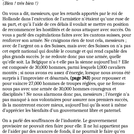
(Bien ! très bien !)
On vous a dit, messieurs, que les retards apportés par le roi de
Hollande dans l'exécution de l'armistice n'étaient qu'une ruse de
sa part, et qu'à l'aide de ces délais il voulait se mettre en position
de recommencer les hostilités et de nous attaquer avec succès. On
vous a parlé des capitulations faites avec les cantons suisses, pour
renforcer son armée. Ne craignons rien de tout cela, messieurs ;
avec de l'argent on a des Suisses, mais avec des Suisses on n'a pas
cet esprit national qui double le courage et qui rend capable des
plus grands succès. Je ne redoute donc pas une armée, quelle
qu'elle soit. La Belgique n'a-t-elle pas la sienne aujourd'hui ? Elle
est composée de 30,000 hommes, parmi lesquels 1,000 cavaliers
montés ; si nous avons eu assez d'énergie, lorsque nous avons été
surpris à l'improviste et désarmés,
(page 343)
pour repousser et
pour vaincre 27,000 hommes de troupes réglées, que ne ferons-
nous pas avec une armée de 30,000 hommes courageux et
disciplinés ! Ne nous alarmons donc pas, messieurs ; l'énergie n'a
pas manqué à nos volontaires pour assurer nos premiers succès,
ils la montreront encore mieux, aujourd'hui qu'ils sont à même
d'apprécier les bienfaits d'un gouvernement libre et paternel.
On a parlé des souffrances de l'industrie. Le gouvernement
provisoire ne pouvait rien faire pour elle. Il ne lui appartient pas
de l'aider par des avances de fonds, il ne pourrait le faire qu'en