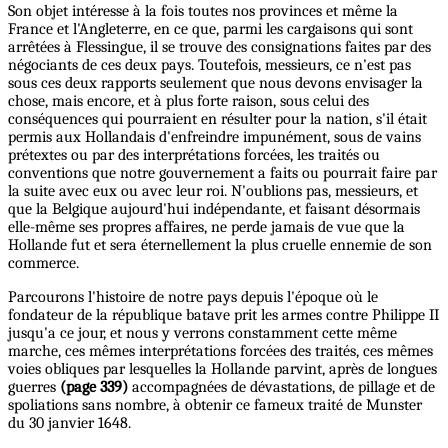
Son objet intéresse à la fois toutes nos provinces et même la
France et l'Angleterre, en ce que, parmi les cargaisons qui sont
arrêtées à Flessingue, il se trouve des consignations faites par des
négociants de ces deux pays. Toutefois, messieurs, ce n'est pas
sous ces deux rapports seulement que nous devons envisager la
chose, mais encore, et à plus forte raison, sous celui des
conséquences qui pourraient en résulter pour la nation, s'il était
permis aux Hollandais d'enfreindre impunément, sous de vains
prétextes ou par des interprétations forcées, les traités ou
conventions que notre gouvernement a faits ou pourrait faire par
la suite avec eux ou avec leur roi. N'oublions pas, messieurs, et
que la Belgique aujourd'hui indépendante, et faisant désormais
elle-même ses propres affaires, ne perde jamais de vue que la
Hollande fut et sera éternellement la plus cruelle ennemie de son
commerce.
Parcourons l'histoire de notre pays depuis l'époque où le
fondateur de la république batave prit les armes contre Philippe II
jusqu'a ce jour, et nous y verrons constamment cette même
marche, ces mêmes interprétations forcées des traités, ces mêmes
voies obliques par lesquelles la Hollande parvint, après de longues
guerres
(page 339)
accompagnées de dévastations, de pillage et de
spoliations sans nombre, à obtenir ce fameux traité de Munster
du 30 janvier 1648.