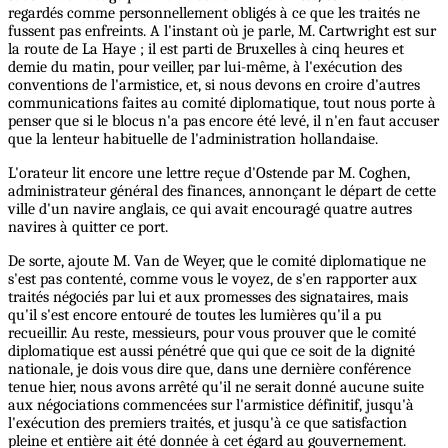
regardés comme personnellement obligés à ce que les traités ne
fussent pas enfreints. A l'instant où je parle, M. Cartwright est sur
la route de La Haye ; il est parti de Bruxelles à cinq heures et
demie du matin, pour veiller, par lui-même, à l'exécution des
conventions de l'armistice, et, si nous devons en croire d'autres
communications faites au comité diplomatique, tout nous porte à
penser que si le blocus n'a pas encore été levé, il n'en faut accuser
que la lenteur habituelle de l'administration hollandaise.
L'orateur lit encore une lettre reçue d'Ostende par M. Coghen,
administrateur général des finances, annonçant le départ de cette
ville d'un navire anglais, ce qui avait encouragé quatre autres
navires à quitter ce port.
De sorte, ajoute M. Van de Weyer, que le comité diplomatique ne
s'est pas contenté, comme vous le voyez, de s'en rapporter aux
traités négociés par lui et aux promesses des signataires, mais
qu'il s'est encore entouré de toutes les lumières qu'il a pu
recueillir. Au reste, messieurs, pour vous prouver que le comité
diplomatique est aussi pénétré que qui que ce soit de la dignité
nationale, je dois vous dire que, dans une dernière conférence
tenue hier, nous avons arrêté qu'il ne serait donné aucune suite
aux négociations commencées sur l'armistice définitif, jusqu'à
l'exécution des premiers traités, et jusqu'à ce que satisfaction
pleine et entière ait été donnée à cet égard au gouvernement.