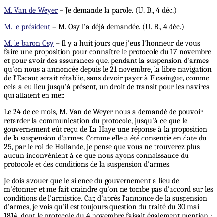
M. Van de Weyer
– Je demande la parole. (U. B., 4 déc.)
M. le président
– M. Osy l'a déjà demandée. (U. B., 4 déc.)
M. le baron Osy
– Il y a huit jours que j'eus l'honneur de vous
faire une proposition pour connaître le protocole du 17 novembre
et pour avoir des assurances que, pendant la suspension d'armes
qu'on nous a annoncée depuis le 21 novembre, la libre navigation
de l'Escaut serait rétablie, sans devoir payer à Flessingue, comme
cela a eu lieu jusqu'à présent, un droit de transit pour les navires
qui allaient en mer.
Le 24 de ce mois, M. Van de Weyer nous a demandé de pouvoir
retarder la communication du protocole, jusqu'à ce que le
gouvernement eût reçu de La Haye une réponse à la proposition
de la suspension d'armes. Comme elle a été consentie en date du
25, par le roi de Hollande, je pense que vous ne trouverez plus
aucun inconvénient à ce que nous ayons connaissance du
protocole et des conditions de la suspension d'armes.
Je dois avouer que le silence du gouvernement a lieu de
m'étonner et me fait craindre qu'on ne tombe pas d'accord sur les
conditions de l'armistice. Car, d'après l'annonce de la suspension
d'armes, je vois qu'il est toujours question du traité du 30 mai
1814, dont le protocole du 4 novembre faisait également mention ;