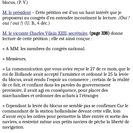
blocus. (P. V.)
M. le président
– Cette pétition est d'un un haut intérêt que je
proposerai au congrès d'en entendre incontinent la lecture.
(Oui !
oui ! oui !
) (U. B., 4 déc.)
M. le vicomte Charles Vilain XIIII, secrétaire
,
(page 338)
donne
lecture de cette pétition ; elle est ainsi conçue :
« A MM. les membres du congrès national.
« Messieurs,
« La communication que vous aviez reçue le 27 de ce mois, que le
roi de Hollande avait accepté l'armistice et ordonné le 25 la levée
du blocus, avait rendu l'espoir au commerce ; certain de la réalité
de ce fait, et confiant dans les paroles du gouvernement
provisoire, il avait agi en conséquence, pour placer des
marchandises et ordonner des achats à l'étranger.
« Cependant la levée du blocus ne semble pas se confirmer. Car le
commandant de la station hollandaise devant cette ville, loin
d'avoir reçu les ordres pour permettre la libre entrée et sortie des
navires, a restreint même aux petits navires de pêche la liberté de
navigation.