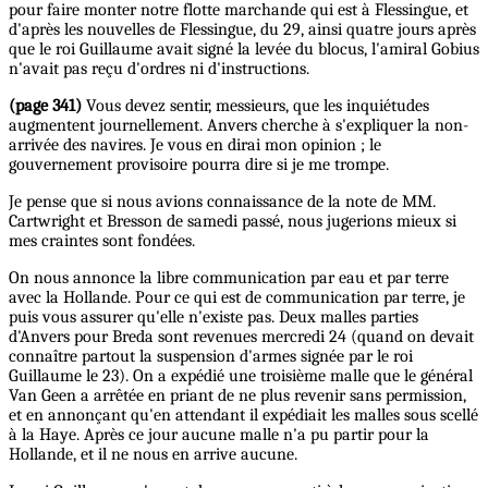
pour faire monter notre flotte marchande qui est à Flessingue, et
d'après les nouvelles de Flessingue, du 29, ainsi quatre jours après
que le roi Guillaume avait signé la levée du blocus, l'amiral Gobius
n'avait pas reçu d'ordres ni d'instructions.
(page 341)
Vous devez sentir, messieurs, que les inquiétudes
augmentent journellement. Anvers cherche à s'expliquer la non-
arrivée des navires. Je vous en dirai mon opinion ; le
gouvernement provisoire pourra dire si je me trompe.
Je pense que si nous avions connaissance de la note de MM.
Cartwright et Bresson de samedi passé, nous jugerions mieux si
mes craintes sont fondées.
On nous annonce la libre communication par eau et par terre
avec la Hollande. Pour ce qui est de communication par terre, je
puis vous assurer qu'elle n'existe pas. Deux malles parties
d'Anvers pour Breda sont revenues mercredi 24 (quand on devait
connaître partout la suspension d'armes signée par le roi
Guillaume le 23). On a expédié une troisième malle que le général
Van Geen a arrêtée en priant de ne plus revenir sans permission,
et en annonçant qu'en attendant il expédiait les malles sous scellé
à la Haye. Après ce jour aucune malle n'a pu partir pour la
Hollande, et il ne nous en arrive aucune.