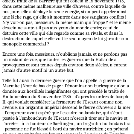
odieux traité de la Barrière qui fut conclu le 15 novembre 1715,
dans cette même malheureuse ville d'Anvers, contre laquelle de
nos jours elle a déployé la seule énergie, si on peut appeler ainsi
une lâche rage, qu'elle ait montrée dans nos sanglants conflits !
N'y voit-on pas, messieurs, la même main qui frappe ? et le même
dessein ne saute-t-il pas aux yeux du monde entier, celui de
détruire cette ville qui elle regarde comme sa rivale, et dans la
destruction de laquelle elle voit le seul moyen de lui garantir son
monopole commercial ?
Encore une fois, messieurs, n'oublions jamais, et ne perdons pas
un instant de vue, que toutes les guerres que la Hollande a
provoquées et sont tenues depuis environ deux siècles, n'eurent
jamais d'autre motif ni un autre but.
Telle fut aussi la dernière guerre que l'on appelle la guerre de la
Marmite (Note de bas de page : Dénomination burlesque qu’on a
donnée aux hostilités insignifiantes qui ont précédé le traité de
Fontainebleau du 8 novembre 1785 ; d’après les ordres de Joseph
II, qui voulait considérer la fermeture de l’Escaut comme non
avenue, un brigantin impérial descend le fleuve d'Anvers à la mer
; l'empereur avait espéré que l'escadre hollandaise, qui s'était
postée à l'embouchure de l'Escaut n'oserait tirer sur le navire et
l'arrêter ; à la hauteur de Saeftingen , un brigantin hollandais tira
; personne ne fut blessé à bord du navire autrichien ; on prétend