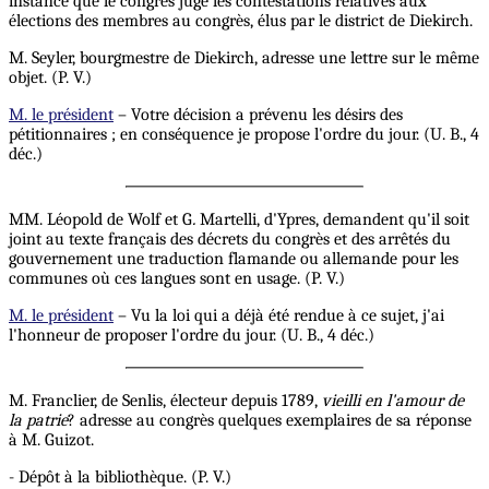
instance que le congrès juge les contestations relatives aux
élections des membres au congrès, élus par le district de Diekirch.
M. Seyler, bourgmestre de Diekirch, adresse une lettre sur le même
objet. (P. V.)
M. le président
– Votre décision a prévenu les désirs des
pétitionnaires ; en conséquence je propose l'ordre du jour. (U. B., 4
déc.)
MM. Léopold de Wolf et G
.
Martelli, d'Ypres, demandent qu'il soit
joint au texte français des décrets du congrès et des arrêtés du
gouvernement une traduction flamande ou allemande pour les
communes où ces langues sont en usage. (P. V.)
M. le président
– Vu la loi qui a déjà été rendue à ce sujet, j'ai
l'honneur de proposer l'ordre du jour. (U. B., 4 déc.)
M. Franclier, de Senlis, électeur depuis 1789,
vieilli en l'amour de
la patrie
? adresse au congrès quelques exemplaires de sa réponse
à M. Guizot.
- Dépôt à la bibliothèque. (P. V.)