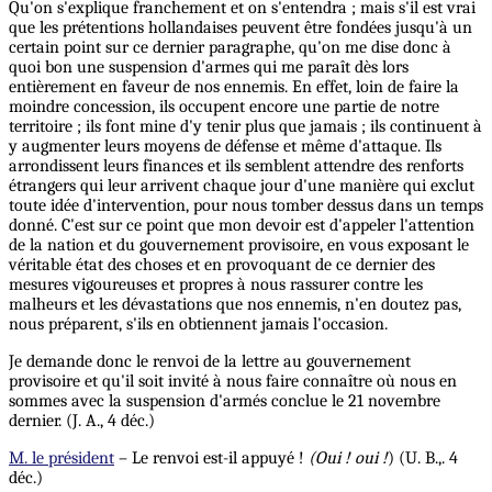
Qu'on s'explique franchement et on s'entendra ; mais s'il est vrai
que les prétentions hollandaises peuvent être fondées jusqu'à un
certain point sur ce dernier paragraphe, qu'on me dise donc à
quoi bon une suspension d'armes qui me paraît dès lors
entièrement en faveur de nos ennemis. En effet, loin de faire la
moindre concession, ils occupent encore une partie de notre
territoire ; ils font mine d'y tenir plus que jamais ; ils continuent à
y augmenter leurs moyens de défense et même d'attaque. Ils
arrondissent leurs finances et ils semblent attendre des renforts
étrangers qui leur arrivent chaque jour d'une manière qui exclut
toute idée d'intervention, pour nous tomber dessus dans un temps
donné. C'est sur ce point que mon devoir est d'appeler l'attention
de la nation et du gouvernement provisoire, en vous exposant le
véritable état des choses et en provoquant de ce dernier des
mesures vigoureuses et propres à nous rassurer contre les
malheurs et les dévastations que nos ennemis, n'en doutez pas,
nous préparent, s'ils en obtiennent jamais l'occasion.
Je demande donc le renvoi de la lettre au gouvernement
provisoire et qu'il soit invité à nous faire connaître où nous en
sommes avec la suspension d'armés conclue le 21 novembre
dernier. (J. A., 4 déc.)
M. le président
– Le renvoi est-il appuyé !
(Oui ! oui !
) (U. B.,. 4
déc.)