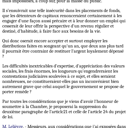
mais impossibles, à coup sûr, pour la masse du public.
Il s’ensuivrait une telle insécurité dans les placements de fonds,
que les détenteurs de capitaux renonceraient certainement à les
engager d'une façon aussi précaire et à leur donner un emploi qui
cesserait de leur offrir la perspective d'un revenu régulier et
destiné, d'habitude, à faire face aux besoins de la vie.
Qui donc oserait encore accepter et surtout employer les
distributions faites en songeant qu'un an, que deux ans plus tard
il pourrait être contraint de restituer l'argent loyalement dépensé
?
Les difficultés inextricables d'expertise, d'appréciation des valeurs
sociales, les frais énormes, les longueurs qu'engendreraient les
contestations judiciaires soulevées à ce sujet, et elles seraient
nombreuses, ne constitueraient-elles pas un inconvénient bien
autrement grave que celui auquel le gouvernement se propose de
porter remède ?
Par toutes les considérations que je viens d'avoir l'honneur de
soumettre à la Chambre, je proposerai la suppression du
deuxième paragraphe de l’articlc21 et celle de l’article 24 du projet
de loi.
M. Lelièvre
. - Messieurs, aux considérations que j'ai exposées dans