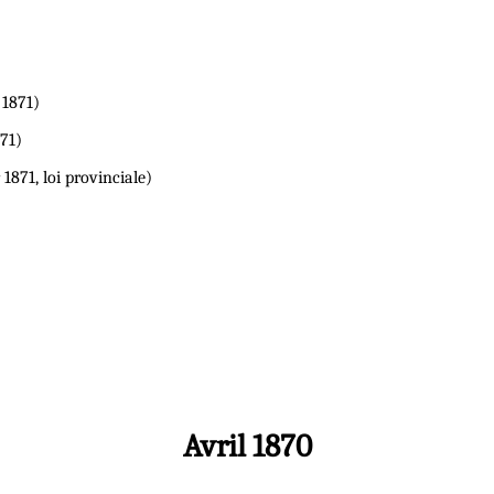
 1871)
71)
1871, loi provinciale)
Avril 1870