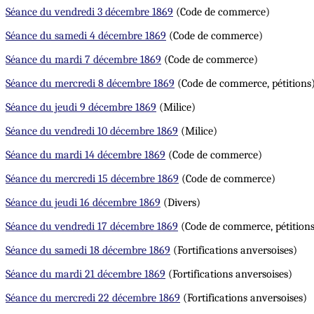
Séance du vendredi 3 décembre 1869
(Code de commerce)
Séance du samedi 4 décembre 1869
(Code de commerce)
Séance du mardi 7 décembre 1869
(Code de commerce)
Séance du mercredi 8 décembre 1869
(Code de commerce, pétitions
Séance du jeudi 9 décembre 1869
(Milice)
Séance du vendredi 10 décembre 1869
(Milice)
Séance du mardi 14 décembre 1869
(Code de commerce)
Séance du mercredi 15 décembre 1869
(Code de commerce)
Séance du jeudi 16 décembre 1869
(Divers)
Séance du vendredi 17 décembre 1869
(Code de commerce, pétition
Séance du samedi 18 décembre 1869
(Fortifications anversoises)
Séance du mardi 21 décembre 1869
(Fortifications anversoises)
Séance du mercredi 22 décembre 1869
(Fortifications anversoises)