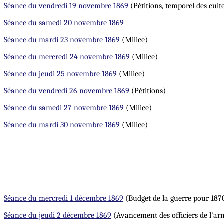
Séance du vendredi 19 novembre 1869
(Pétitions, temporel des culte
Séance du samedi 20 novembre 1869
Séance du mardi 23 novembre 1869
(Milice)
Séance du mercredi 24 novembre 1869
(Milice)
Séance du jeudi 25 novembre 1869
(Milice)
Séance du vendredi 26 novembre 1869
(Pétitions)
Séance du samedi 27 novembre 1869
(Milice)
Séance du mardi 30 novembre 1869
(Milice)
Séance du mercredi 1 décembre 1869
(Budget de la guerre pour 187
Séance du jeudi 2 décembre 1869
(Avancement des officiers de l'ar