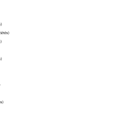
s)
iétés)
s)
s)
)
és)