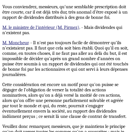
Vous conviendrez, messieurs, qu'une semblable prescription doit
être courte, car il est déjà très dur, très anomal d'être exposé à un
rapport de dividendes distribués à des gens de bonne foi.
M. le ministre de l'intérieur (M. Pirmez)
. - Mais dividendes qui
n'existent pas.
M. Moncheur
. - Il n'est pas toujours facile de démontrer qu'ils
n'existaient pas. Il faut que cela soit bien établi. Quoi qu'il en soit,
comme, en toutes choses, il ne faut pas aller au delà du but, il est
impossible de décider qu'après un grand nombre d'années on
puisse être soumis à un rapport de dividendes qui ont été touchés
de bonne foi par les actionnaires et qui ont servi à leurs dépenses
journalières.
Cette considération est encore un motif pour qu'on puisse se
dégager de l'obligation de verser la totalité des actions
nominatives, alors qu'on a déjà versé la moitié de ces actions,
alors qu’on offre une personne parfaitement solvable et agréée
par tout le monde et qui, du reste, pourrait s'engager
éventuellement envers la société, au rapport des dividendes
indûment perçus ; ce serait lâ une clause de contrat de transfert.
Veuillez donc remarquer, messieurs, que je maintiens le principe
qu'on doit verser toutes les sommes qu'on a souscrites ; mais je