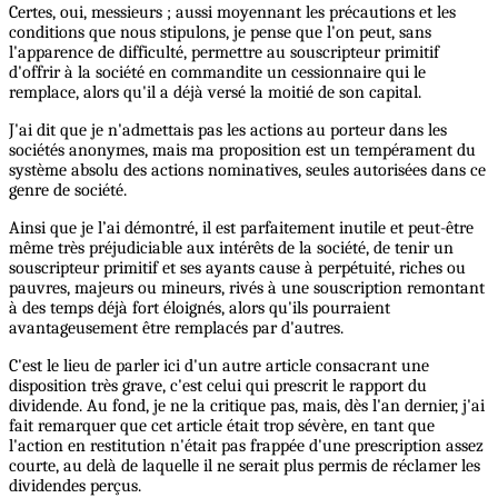
Certes, oui, messieurs ; aussi moyennant les précautions et les
conditions que nous stipulons, je pense que l'on peut, sans
l'apparence de difficulté, permettre au souscripteur primitif
d'offrir à la société en commandite un cessionnaire qui le
remplace, alors qu'il a déjà versé la moitié de son capital.
J'ai dit que je n'admettais pas les actions au porteur dans les
sociétés anonymes, mais ma proposition est un tempérament du
système absolu des actions nominatives, seules autorisées dans ce
genre de société.
Ainsi que je l’ai démontré, il est parfaitement inutile et peut-être
même très préjudiciable aux intérêts de la société, de tenir un
souscripteur primitif et ses ayants cause à perpétuité, riches ou
pauvres, majeurs ou mineurs, rivés à une souscription remontant
à des temps déjà fort éloignés, alors qu'ils pourraient
avantageusement être remplacés par d'autres.
C'est le lieu de parler ici d'un autre article consacrant une
disposition très grave, c'est celui qui prescrit le rapport du
dividende. Au fond, je ne la critique pas, mais, dès l'an dernier, j'ai
fait remarquer que cet article était trop sévère, en tant que
l'action en restitution n'était pas frappée d'une prescription assez
courte, au delà de laquelle il ne serait plus permis de réclamer les
dividendes perçus.