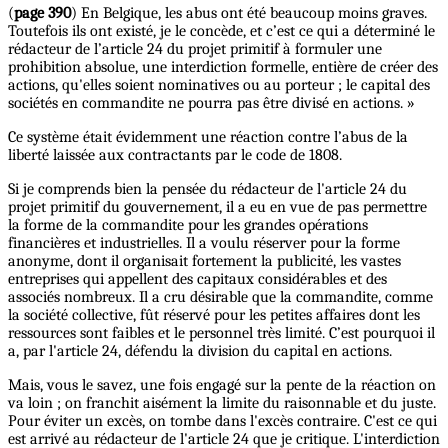
(
page 390
) En Belgique, les abus ont été beaucoup moins graves.
Toutefois ils ont existé, je le concède, et c’est ce qui a déterminé le
rédacteur de l’article 24 du projet primitif à formuler une
prohibition absolue, une interdiction formelle, entière de créer des
actions, qu'elles soient nominatives ou au porteur ; le capital des
sociétés en commandite ne pourra pas être divisé en actions. »
Ce système était évidemment une réaction contre l’abus de la
liberté laissée aux contractants par le code de 1808.
Si je comprends bien la pensée du rédacteur de l'article 24 du
projet primitif du gouvernement, il a eu en vue de pas permettre
la forme de la commandite pour les grandes opérations
financières et industrielles. Il a voulu réserver pour la forme
anonyme, dont il organisait fortement la publicité, les vastes
entreprises qui appellent des capitaux considérables et des
associés nombreux. Il a cru désirable que la commandite, comme
la société collective, fût réservé pour les petites affaires dont les
ressources sont faibles et le personnel très limité. C’est pourquoi il
a, par l'article 24, défendu la division du capital en actions.
Mais, vous le savez, une fois engagé sur la pente de la réaction on
va loin ; on franchit aisément la limite du raisonnable et du juste.
Pour éviter un excès, on tombe dans l'excès contraire. C'est ce qui
est arrivé au rédacteur de l'article 24 que je critique. L'interdiction