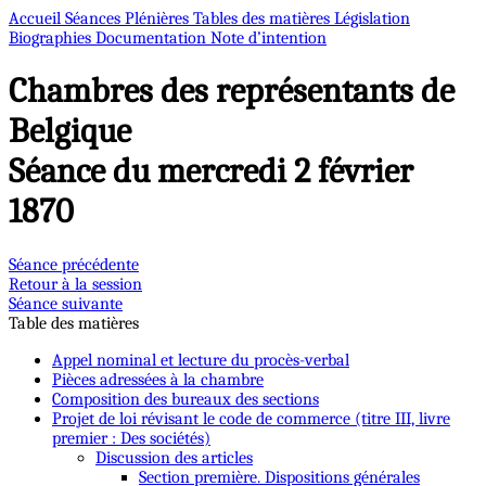
Accueil
Séances Plénières
Tables des matières
Législation
Biographies
Documentation
Note d’intention
Chambres des représentants de
Belgique
Séance du mercredi 2 février
1870
Séance précédente
Retour à la session
Séance suivante
Table des matières
Appel nominal et lecture du procès-verbal
Pièces adressées à la chambre
Composition des bureaux des sections
Projet de loi révisant le code de commerce (titre III, livre
premier : Des sociétés)
Discussion des articles
Section première. Dispositions générales