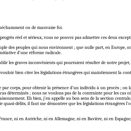
s méchamment ou de mauvaise foi.
progrès réel et sérieux, vous ne pouvez pas admettre ces deux except
emple des peuples qui nous environnent ; que nulle part, en Europe, o
nitiative d'une réforme radicale.
ir les graves inconvénients qui pourraient résulter de notre projet, s
ir bien citer les législations étrangères qui maintiennent la contrai
par corps, pour obtenir la présence d'un individu à un procès ; on l
cas déterminés ; nous ne voulons pas de la contrainte pour les cas o
e raisonnement. Eh bien, j'en appelle au bon sens de la section centra
e quasi-délits, il faut me démontrer que les législations étrangères l
n France, ni en Autriche, ni en Allemagne, ni en Bavière, ni en Espagne,