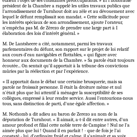
étaient l'objet de ses constantes préoccupations. » Et l'honorable
président de la Chambre a rappelé les utiles travaux publics que
l'arrondissement de Turnhout doit au zèle et au dévouement avec
lequel le défunt remplissait son mandat. « Cette sollicitude pour
les intérêts spéciaux de son arrondissement, ajoute l'orateur,
n'empêcha pas M. de Zérezo de prendre une large part à I
élaboration des lois d'intérêt général. »
M. De Lantsheere a cité, notamment, parmi les travaux
parlementaires du défunt, son rapport sur le projet de loi relatif
aux cours d'eau navigables et flottables, « qui figure avec
honneur aux documents de la Chambre. » Sa parole était toujours
écoutée... On sentait qu'il apportait à la tribune des convictions
mûries par la réélection et par l'expérience.
« II apportait dans le débat une certaine brusquerie, mais sa
parole ne froissait personne. Il était la droiture même et nul
n'était plus que lui attentif à ménager la susceptibilité de ses
collègues, empressé à leur rendre service. Aussi l'entourions-nous
tous, sans distinction de parti, d'une égale affection. »
M. Nothomb a dit adieu au baron de Zerezo au nom de la
députation de Turnhout. « Il aimait, a-t-il dit entre autres, d'un
amour profond et filial cette noble terre de Campine ! Nul ne l'a
aimée plus que lui ! Quand il en parlait ! - que de fois je l'ai
constaté - lui, d'ordinaire froid et calme, il s'animait et sa voix