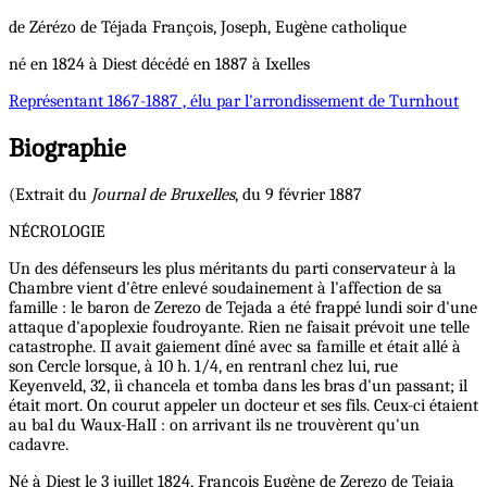
de Zérézo de Téjada
François, Joseph, Eugène
catholique
né en 1824 à Diest décédé en 1887 à Ixelles
Représentant
1867-1887 , élu par l'arrondissement de Turnhout
Biographie
(Extrait du
Journal de Bruxelles
, du 9 février 1887
NÉCROLOGIE
Un des défenseurs les plus méritants du parti conservateur à la
Chambre vient d'être enlevé soudainement à l'affection de sa
famille : le baron de Zerezo de Tejada a été frappé lundi soir d'une
attaque d'apoplexie foudroyante. Rien ne faisait prévoit une telle
catastrophe. II avait gaiement dîné avec sa famille et était allé à
son Cercle lorsque, à 10 h. 1/4, en rentranl chez lui, rue
Keyenveld, 32, iì chancela et tomba dans les bras d'un passant; il
était mort. On courut appeler un docteur et ses fils. Ceux-ci étaient
au bal du Waux-HalI : on arrivant ils ne trouvèrent qu'un
cadavre.
Né à Diest le 3 juillet 1824, François Eugène de Zerezo de Tejaia