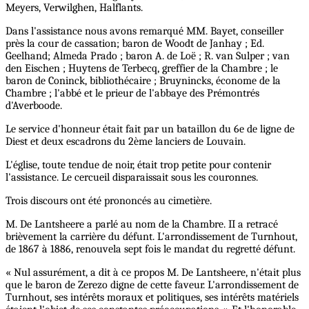
Meyers, Verwilghen, Halflants.
Dans l'assistance nous avons remarqué MM. Bayet, conseiller
près la cour de cassation; baron de Woodt de Janhay ; Ed.
Geelhand; Almeda Prado ; baron A. de Loë ; R. van Sulper ; van
den Eischen ; Huytens de Terbecq, greffier de la Chambre ; le
baron de Coninck, bibliothécaire ; Bruynincks, économe de la
Chambre ; l'abbé et le prieur de l'abbaye des Prémontrés
d'Averboode.
Le service d'honneur était fait par un bataillon du 6e de ligne de
Diest et deux escadrons du 2ème lanciers de Louvain.
L'église, toute tendue de noir, était trop petite pour contenir
l'assistance. Le cercueil disparaissait sous les couronnes.
Trois discours ont été prononcés au cimetière.
M. De Lantsheere a parlé au nom de la Chambre. II a retracé
brièvement la carrière du défunt. L'arrondissement de Turnhout,
de 1867 à 1886, renouvela sept fois le mandat du regretté défunt.
« Nul assurément, a dit à ce propos M. De Lantsheere, n'était plus
que le baron de Zerezo digne de cette faveur. L'arrondissement de
Turnhout, ses intérêts moraux et politiques, ses intérêts matériels