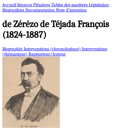
Accueil
Séances Plénières
Tables des matières
Législation
Biographies
Documentation
Note d’intention
de Zérézo de Téjada
François
(1824-1887)
Biographie
Interventions (chronologique)
Interventions
(thématique)
Rapporteur/Auteur