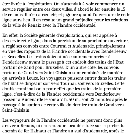
être livrée à l'exploitation. On s'attendait à voir commencer un
service régulier entre ces deux villes, d'abord le 1er, ensuite le 15
de ce mois. Il n'en a rien été, et j'ignore quand l'ouverture de cette
ligne aura lieu. Il en résulte un grand préjudice pour les relations
de la ville de Renaix avec la Flandre occidentale.
En effet, la Société générale d'exploitation, qui est appelée à
desservir cette ligne, dans la prévision de sa prochaine ouverture,
a réglé ses convois entre Courtrai et Audenarde, principalement
en vue des rapports de la Flandre occidentale avec Denderleeuw
et Bruxelles. Ces trains doivent nécessairement arriver à
Denderleeuw avant le passage à cet endroit des trains de l'Etat
partant de Gand pour Bruxelles. D'un autre côté, les convois
partant de Gand vers Saint-Ghislain sont combinés de manière
qu'arrivés à Leuze, les voyageurs puissent entrer dans les trains
de l'Etat se dirigeant soit vers Tournai, soit vers Bruxelles. Cette
double combinaison a pour effet que les trains de la première
ligne, c'est-à-dire de la Flandre occidentale vers Denderleeuw
passent à Audenarde le soir à 7 h. 40 m., soit 23 minutes après le
passage à la station de cette ville du dernier train de Gand vers
Saint-Ghislain.
Les voyageurs de la Flandre occidentale ne peuvent donc plus
arriver a Renaix, ni dans aucune localité située sur la partie du
chemin de fer Hainaut et Flandre au sud d'Audenarde, après le