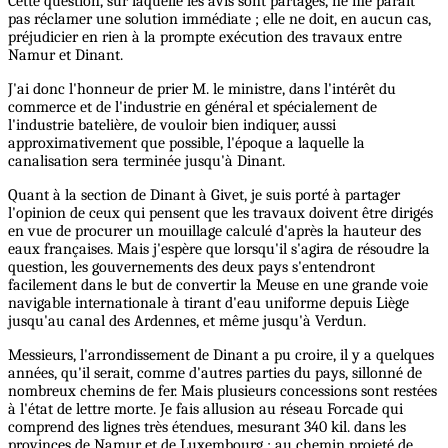
Cette question, sur laquelle les avis sont partagés, ne me paraît
pas réclamer une solution immédiate ; elle ne doit, en aucun cas,
préjudicier en rien à la prompte exécution des travaux entre
Namur et Dinant.
J'ai donc l'honneur de prier M. le ministre, dans l'intérêt du
commerce et de l'industrie en général et spécialement de
l'industrie batelière, de vouloir bien indiquer, aussi
approximativement que possible, l'époque a laquelle la
canalisation sera terminée jusqu'à Dinant.
Quant à la section de Dinant à Givet, je suis porté à partager
l'opinion de ceux qui pensent que les travaux doivent être dirigés
en vue de procurer un mouillage calculé d'après la hauteur des
eaux françaises. Mais j'espère que lorsqu'il s'agira de résoudre la
question, les gouvernements des deux pays s'entendront
facilement dans le but de convertir la Meuse en une grande voie
navigable internationale à tirant d'eau uniforme depuis Liège
jusqu'au canal des Ardennes, et même jusqu'à Verdun.
Messieurs, l'arrondissement de Dinant a pu croire, il y a quelques
années, qu'il serait, comme d'autres parties du pays, sillonné de
nombreux chemins de fer. Mais plusieurs concessions sont restées
à l'état de lettre morte. Je fais allusion au réseau Forcade qui
comprend des lignes très étendues, mesurant 340 kil. dans les
provinces de Namur et de Luxembourg ; au chemin projeté de