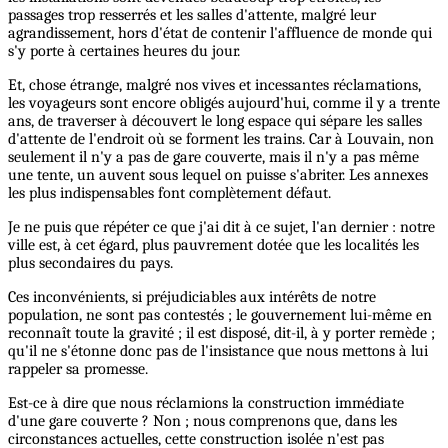
passages trop resserrés et les salles d'attente, malgré leur
agrandissement, hors d'état de contenir l'affluence de monde qui
s'y porte à certaines heures du jour.
Et, chose étrange, malgré nos vives et incessantes réclamations,
les voyageurs sont encore obligés aujourd'hui, comme il y a trente
ans, de traverser à découvert le long espace qui sépare les salles
d'attente de l'endroit où se forment les trains. Car à Louvain, non
seulement il n'y a pas de gare couverte, mais il n'y a pas même
une tente, un auvent sous lequel on puisse s'abriter. Les annexes
les plus indispensables font complètement défaut.
Je ne puis que répéter ce que j'ai dit à ce sujet, l'an dernier : notre
ville est, à cet égard, plus pauvrement dotée que les localités les
plus secondaires du pays.
Ces inconvénients, si préjudiciables aux intérêts de notre
population, ne sont pas contestés ; le gouvernement lui-même en
reconnaît toute la gravité ; il est disposé, dit-il, à y porter remède ;
qu'il ne s'étonne donc pas de l'insistance que nous mettons à lui
rappeler sa promesse.
Est-ce à dire que nous réclamions la construction immédiate
d'une gare couverte ? Non ; nous comprenons que, dans les
circonstances actuelles, cette construction isolée n'est pas