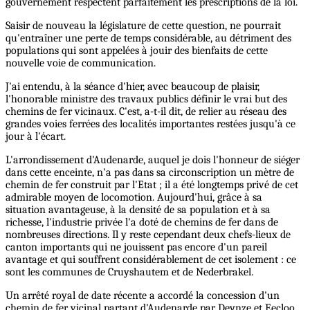
gouvernement respectent parfaitement les prescriptions de la loi.
Saisir de nouveau la législature de cette question, ne pourrait
qu'entraîner une perte de temps considérable, au détriment des
populations qui sont appelées à jouir des bienfaits de cette
nouvelle voie de communication.
J'ai entendu, à la séance d'hier, avec beaucoup de plaisir,
l'honorable ministre des travaux publics définir le vrai but des
chemins de fer vicinaux. C'est, a-t-il dit, de relier au réseau des
grandes voies ferrées des localités importantes restées jusqu'à ce
jour à l'écart.
L'arrondissement d'Audenarde, auquel je dois l'honneur de siéger
dans cette enceinte, n'a pas dans sa circonscription un mètre de
chemin de fer construit par l'Etat ; il a été longtemps privé de cet
admirable moyen de locomotion. Aujourd'hui, grâce à sa
situation avantageuse, à la densité de sa population et à sa
richesse, l'industrie privée l'a doté de chemins de fer dans de
nombreuses directions. Il y reste cependant deux chefs-lieux de
canton importants qui ne jouissent pas encore d'un pareil
avantage et qui souffrent considérablement de cet isolement : ce
sont les communes de Cruyshautem et de Nederbrakel.
Un arrêté royal de date récente a accordé la concession d'un
chemin de fer vicinal partant d'Audenarde par Deynze et Eecloo