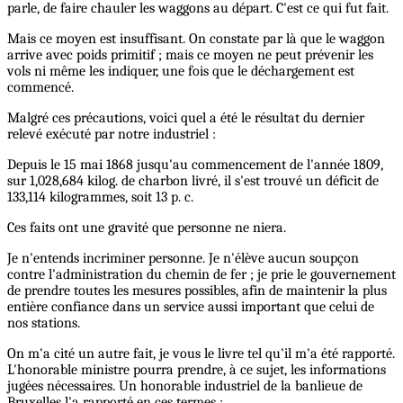
parle, de faire chauler les waggons au départ. C'est ce qui fut fait.
Mais ce moyen est insuffisant. On constate par là que le waggon
arrive avec poids primitif ; mais ce moyen ne peut prévenir les
vols ni même les indiquer, une fois que le déchargement est
commencé.
Malgré ces précautions, voici quel a été le résultat du dernier
relevé exécuté par notre industriel :
Depuis le 15 mai 1868 jusqu'au commencement de l'année 1809,
sur 1,028,684 kilog. de charbon livré, il s'est trouvé un déficit de
133,114 kilogrammes, soit 13 p. c.
Ces faits ont une gravité que personne ne niera.
Je n'entends incriminer personne. Je n'élève aucun soupçon
contre l'administration du chemin de fer ; je prie le gouvernement
de prendre toutes les mesures possibles, afin de maintenir la plus
entière confiance dans un service aussi important que celui de
nos stations.
On m'a cité un autre fait, je vous le livre tel qu'il m'a été rapporté.
L'honorable ministre pourra prendre, à ce sujet, les informations
jugées nécessaires. Un honorable industriel de la banlieue de
Bruxelles l'a rapporté en ces termes :