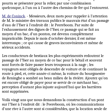
pourra se présenter pour la relier, par une combinaison
quelconque, à l'un ou à l'autre des chemins de fer qui l'entourent.
M. de Coninck
. - Messieurs, deux mots pour rappeler à l'attention
de M. le ministre des travaux publics le mauvais état d'un passage
d'eau de l'Yser à l'endroit dit : le Peereboom. Par suite de
l'exhaussement des digues de l'Yser, ce passage qui se fait au
moyen d'un bac, d'un ponton, est devenu complètement
impraticable. Depuis le mois d'octobre dernier, il est même
interrompu ; ce qui cause de graves inconvénients et même de
sérieux accidents.
Les conducteurs de bestiaux les plus expérimentés redoutent le
passage de l'Yser au moyen de ce bac pour le bétail et souvent
sont forcés de faire passer leurs troupeaux à la nage ; les
voyageurs sont obligés de descendre de voiture et de continuer la
route à pied, et, cette année-ci même, la voiture du bourgmestre
de Reninghe a sombré au beau milieu de la rivière. Ajoutez qu'on
est encore obligé de payer pour se servir de ce méchant bac,
perception d'autant plus injuste aujourd'hui que les barrières
sont supprimées.
Voilà vingt ans que nous demandons la construction d'un pont
sur l'Yser à l'endroit dit : le Peereboom, où les communications
d'une rive à l'autre sont si considérables, que la location seule de