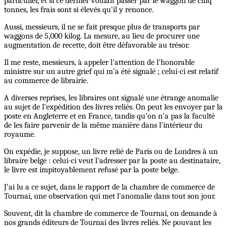
particulier, et si ce dernier voulait passer par le waggon de cinq
tonnes, les frais sont si élevés qu'il y renonce.
Aussi, messieurs, il ne se fait presque plus de transports par
waggons de 5,000 kilog. La mesure, au lieu de procurer une
augmentation de recette, doit être défavorable au trésor.
Il me reste, messieurs, à appeler l'attention de l'honorable
ministre sur un autre grief qui m'a été signalé ; celui-ci est relatif
au commerce de librairie.
A diverses reprises, les libraires ont signalé une étrange anomalie
au sujet de l'expédition des livres reliés. On peut les envoyer par la
poste en Angleterre et en France, tandis qu'on n'a pas la faculté
de les faire parvenir de la même manière dans l'intérieur du
royaume.
On expédie, je suppose, un livre relié de Paris ou de Londres à un
libraire belge : celui-ci veut l'adresser par la poste au destinataire,
le livre est impitoyablement refusé par la poste belge.
J'ai lu a ce sujet, dans le rapport de la chambre de commerce de
Tournai, une observation qui met l'anomalie dans tout son jour.
Souvent, dit la chambre de commerce de Tournai, on demande à
nos grands éditeurs de Tournai des livres reliés. Ne pouvant les