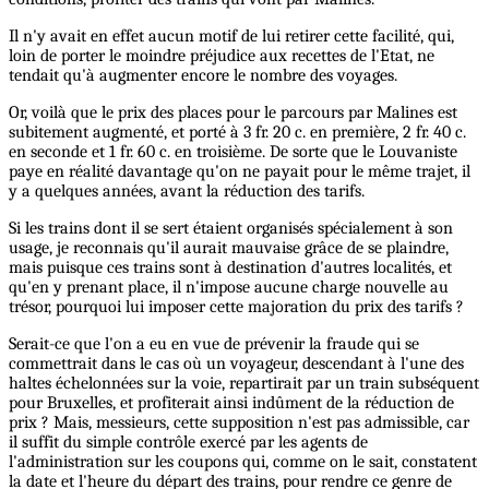
Il n'y avait en effet aucun motif de lui retirer cette facilité, qui,
loin de porter le moindre préjudice aux recettes de l'Etat, ne
tendait qu'à augmenter encore le nombre des voyages.
Or, voilà que le prix des places pour le parcours par Malines est
subitement augmenté, et porté à 3 fr. 20 c. en première, 2 fr. 40 c.
en seconde et 1 fr. 60 c. en troisième. De sorte que le Louvaniste
paye en réalité davantage qu'on ne payait pour le même trajet, il
y a quelques années, avant la réduction des tarifs.
Si les trains dont il se sert étaient organisés spécialement à son
usage, je reconnais qu'il aurait mauvaise grâce de se plaindre,
mais puisque ces trains sont à destination d'autres localités, et
qu'en y prenant place, il n'impose aucune charge nouvelle au
trésor, pourquoi lui imposer cette majoration du prix des tarifs ?
Serait-ce que l'on a eu en vue de prévenir la fraude qui se
commettrait dans le cas où un voyageur, descendant à l'une des
haltes échelonnées sur la voie, repartirait par un train subséquent
pour Bruxelles, et profiterait ainsi indûment de la réduction de
prix ? Mais, messieurs, cette supposition n'est pas admissible, car
il suffit du simple contrôle exercé par les agents de
l'administration sur les coupons qui, comme on le sait, constatent
la date et l'heure du départ des trains, pour rendre ce genre de