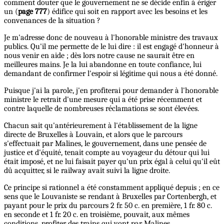
comment douter que le gouvernement ne se décide enfin à ériger
un (
page 777
) édifice qui soit en rapport avec les besoins et les
convenances de la situation ?
Je m'adresse donc de nouveau à l'honorable ministre des travaux
publics. Qu'il me permette de le lui dire : il est engagé d'honneur à
nous venir en aide ; dès lors notre cause ne saurait être en
meilleures mains. Je la lui abandonne en toute confiance, lui
demandant de confirmer l'espoir si légitime qui nous a été donné.
Puisque j'ai la parole, j'en profiterai pour demander à l'honorable
ministre le retrait d'une mesure qui a été prise récemment et
contre laquelle de nombreuses réclamations se sont élevées.
Chacun sait qu'antérieurement à l'établissement de la ligne
directe de Bruxelles à Louvain, et alors que le parcours
s'effectuait par Malines, le gouvernement, dans une pensée de
justice et d'équité, tenait compte au voyageur du détour qui lui
était imposé, et ne lui faisait payer qu'un prix égal à celui qu'il eût
dû acquitter, si le railway avait suivi la ligne droite.
Ce principe si rationnel a été constamment appliqué depuis ; en ce
sens que le Louvaniste se rendant à Bruxelles par Cortenbergh, et
payant pour le prix du parcours 2 fr. 50 c. en première, 1 fr. 80 c.
en seconde et 1 fr. 20 c. en troisième, pouvait, aux mêmes
conditions, profiter des trains qui vont par Malines.