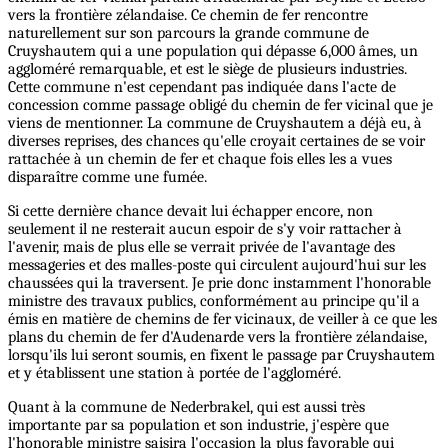
vers la frontière zélandaise. Ce chemin de fer rencontre
naturellement sur son parcours la grande commune de
Cruyshautem qui a une population qui dépasse 6,000 âmes, un
aggloméré remarquable, et est le siège de plusieurs industries.
Cette commune n'est cependant pas indiquée dans l'acte de
concession comme passage obligé du chemin de fer vicinal que je
viens de mentionner. La commune de Cruyshautem a déjà eu, à
diverses reprises, des chances qu'elle croyait certaines de se voir
rattachée à un chemin de fer et chaque fois elles les a vues
disparaître comme une fumée.
Si cette dernière chance devait lui échapper encore, non
seulement il ne resterait aucun espoir de s'y voir rattacher à
l'avenir, mais de plus elle se verrait privée de l'avantage des
messageries et des malles-poste qui circulent aujourd'hui sur les
chaussées qui la traversent. Je prie donc instamment l'honorable
ministre des travaux publics, conformément au principe qu'il a
émis en matière de chemins de fer vicinaux, de veiller à ce que les
plans du chemin de fer d'Audenarde vers la frontière zélandaise,
lorsqu'ils lui seront soumis, en fixent le passage par Cruyshautem
et y établissent une station à portée de l'aggloméré.
Quant à la commune de Nederbrakel, qui est aussi très
importante par sa population et son industrie, j'espère que
l'honorable ministre saisira l'occasion la plus favorable qui