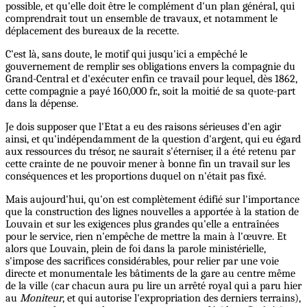
possible, et qu'elle doit être le complément d'un plan général, qui
comprendrait tout un ensemble de travaux, et notamment le
déplacement des bureaux de la recette.
C'est là, sans doute, le motif qui jusqu'ici a empêché le
gouvernement de remplir ses obligations envers la compagnie du
Grand-Central et d'exécuter enfin ce travail pour lequel, dès 1862,
cette compagnie a payé 160,000 fr., soit la moitié de sa quote-part
dans la dépense.
Je dois supposer que l'Etat a eu des raisons sérieuses d'en agir
ainsi, et qu'indépendamment de la question d'argent, qui eu égard
aux ressources du trésor, ne saurait s'éterniser, il a été retenu par
cette crainte de ne pouvoir mener à bonne fin un travail sur les
conséquences et les proportions duquel on n'était pas fixé.
Mais aujourd'hui, qu'on est complètement édifié sur l'importance
que la construction des lignes nouvelles a apportée à la station de
Louvain et sur les exigences plus grandes qu'elle a entraînées
pour le service, rien n'empêche de mettre la main à l'œuvre. Et
alors que Louvain, plein de foi dans la parole ministérielle,
s'impose des sacrifices considérables, pour relier par une voie
directe et monumentale les bâtiments de la gare au centre même
de la ville (car chacun aura pu lire un arrêté royal qui a paru hier
au
Moniteur
, et qui autorise l'expropriation des derniers terrains),