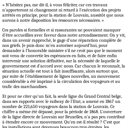
« N'hésitez pas, me dit-il, à vous féliciter, car ces travaux
n'apporteront ni changement ni retard à l'exécution des projets
arrêtés en principe, pour la station de Louvain, aussitôt que nous
aurons à notre disposition les ressources nécessaires. »
Ces paroles si formelles et si rassurantes ne pouvaient manquer
d'être accueillies avec faveur dans notre arrondissement. On y vit,
dans un avenir rapproché, le gage d'une réparation complète de
nos griefs. Je puis donc m'en autoriser aujourd'hui, pour
demander à l'honorable ministre s'il ne croit pas que le moment
soit venu de convertir les espérances en faits, et de faire enfin
intervenir une solution définitive, sur la nécessité de laquelle le
gouvernement est d'accord avec nous. Car chacun le reconnaît, la
situation actuelle est tout à fait insuffisante, alors surtout que,
par suite de l'établissement de lignes nouvelles, un mouvement
considérable a été imprimé à la circulation des voyageurs et au
trafic des marchandises.
Et pour ne citer qu'un fait, la seule ligne du Grand Central belge,
dans ses rapports avec le railway de l'Etat, a amené en 1867 un
nombre de 221,650 voyageurs dans la station de Louvain. Ce
chiffre a même été dépassé, pour la période de 1868. L'ouverture
de la ligne directe de Louvain sur Bruxelles, n'a pas peu contribué
à étendre encore ce mouvement. Qu'en est-il résulté ? C'est que
les installations sont devenues beaucoup trop étroites, les