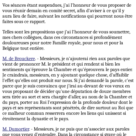
Vos séances étant suspendues, j'ai l'honneur de vous proposer de
vous réunir demain en comité secret, afin d'aviser à ce qu'il y
aura lieu de faire, suivant les notifications qui pourront nous être
faites sous ce rapport.
Telles sont les propositions que j'ai l'honneur de vous soumettre,
mes chers collègues, dans ces circonstances si profondément
douloureuses pour notre Famille royale, pour nous et pour la
Belgique tout entière.
M. de Brouckere
. - Messieurs, je n'ajouterai rien aux paroles que
vient de prononcer M. le président et qui rendent si bien les
sentiments qu'éprouve la Chambre et qu'éprouvera le pays entier.
Je craindrais, messieurs, en y ajoutant quelque chose, d'affaiblir
l'effet qu'elles ont produit sur nous. Si j'ai demandé la parole, c'est
parce que je suis convaincu que j'irai au-devant de vos vœux en
vous proposant de décider qu'une députation de douze membres
sera tirée au sort et sera chargée d'aller, au nom de la Chambre et
du pays, porter au Roi l'expression de la profonde douleur dont le
pays et ses représentants sont pénétrés, de dire surtout au Roi que
ce malheur commun resserrera encore les liens qui unissent si
étroitement la dynastie et le pays.
M. Dumortier
. - Messieurs, je ne puis que m'associer aux paroles
que vous venez d'entendre. Dans la circonstance si grave où le