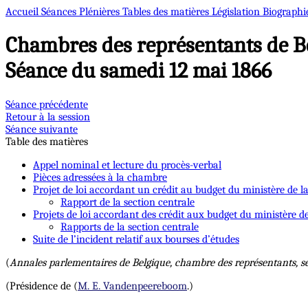
Accueil
Séances Plénières
Tables des matières
Législation
Biographi
Chambres des représentants de B
Séance du samedi 12 mai 1866
Séance précédente
Retour à la session
Séance suivante
Table des matières
Appel nominal et lecture du procès-verbal
Pièces adressées à la chambre
Projet de loi accordant un crédit au budget du ministère de la
Rapport de la section centrale
Projets de loi accordant des crédit aux budget du ministère d
Rapports de la section centrale
Suite de l’incident relatif aux bourses d’études
(
Annales parlementaires de Belgique, chambre des représentants, s
(Présidence de (
M. E. Vandenpeereboom
.)