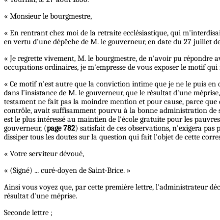
« Monsieur le bourgmestre,
« En rentrant chez moi de la retraite ecclésiastique, qui m'interdi
en vertu d'une dépêche de M. le gouverneur, en date du 27 juillet de
« Je regrette vivement, M. le bourgmestre, de n'avoir pu répondre ava
occupations ordinaires, je m'empresse de vous exposer le motif qui
« Ce motif n'est autre que la conviction intime que je ne le puis en
dans l’insistance de M. le gouverneur, que le résultat d'une mépris
testament ne fait pas la moindre mention et pour cause, parce que dan
contrôle, avait suffisamment pourvu à la bonne administration de son
est le plus intéressé au maintien de l'école gratuite pour les pauvre
gouverneur, (
page 782
) satisfait de ces observations, n'exigera pas
dissiper tous les doutes sur la question qui fait l'objet de cette cor
« Votre serviteur dévoué,
« (Signé) ... curé-doyen de Saint-Brice. »
Ainsi vous voyez que, par cette première lettre, l'administrateur dé
résultat d'une méprise.
Seconde lettre ;