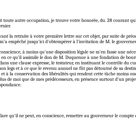
sait toute autre occupation, je trouve votre honorée, du. 28 courant 
rnier.
nt la retraite à votre première lettre sur cet objet, par suite de pré
 m'a empêché jusqu'ici d'obtempérer à l'invitation de M. le gouverneu
 conscience, à moins qu'une disposition légale ne m'en fasse une nécess
e, en ce qu'il assimile le don de M. Duquenue à une fondation de bour
s une clause expresse, le testateur, en instituant le contrôle du curé
 legs et à ce que le revenu annuel ne fût pas détourné de sa destinat
s et à la conservation des libéralités qui rendent cette tâche moins o
 plus de moi que de mes prédécesseurs, en présence surtout d'un projet
respondance.
clare qu'il ne peut, en conscience, remettre au gouverneur le compte 