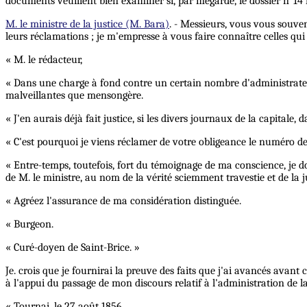
documents veuillent bien examiner si, par mégarde, le dossier n°14 n
M. le ministre de la justice (M. Bara)
. - Messieurs, vous vous souve
leurs réclamations ; je m'empresse à vous faire connaître celles qui 
« M. le rédacteur,
« Dans une charge à fond contre un certain nombre d'administrateur
malveillantes que mensongère.
« J'en aurais déjà fait justice, si les divers journaux de la capitale,
« C'est pourquoi je viens réclamer de votre obligeance le numéro d
« Entre-temps, toutefois, fort du témoignage de ma conscience, je do
de M. le ministre, au nom de la vérité sciemment travestie et de la j
« Agréez l'assurance de ma considération distinguée.
« Burgeon.
« Curé-doyen de Saint-Brice. »
Je. crois que je fournirai la preuve des faits que j'ai avancés avant
à l'appui du passage de mon discours relatif à l'administration de 
« Tournai, le 27 août 1856.