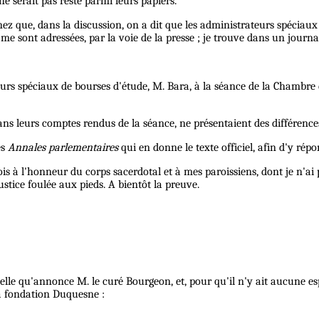
e serait pas resté parmi leurs papiers.
nez que, dans la discussion, on a dit que les administrateurs spéciau
me sont adressées, par la voie de la presse ; je trouve dans un journa
s spéciaux de bourses d'étude, M. Bara, à la séance de la Chambre du
 dans leurs comptes rendus de la séance, ne présentaient des différences
es
Annales parlementaires
qui en donne le texte officiel, afin d'y ré
is à l'honneur du corps sacerdotal et à mes paroissiens, dont je n'ai 
ustice foulée aux pieds. A bientôt la preuve.
 celle qu'annonce M. le curé Bourgeon, et, pour qu'il n'y ait aucune e
la fondation Duquesne :