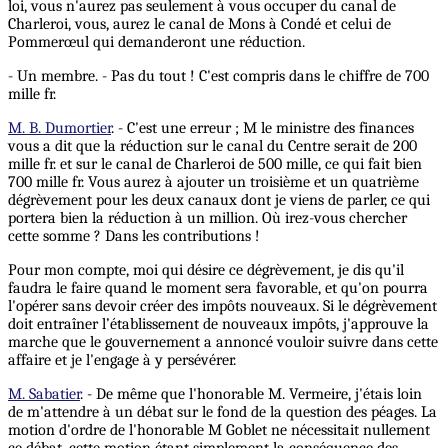
loi, vous n'aurez pas seulement à vous occuper du canal de
Charleroi, vous, aurez le canal de Mons à Condé et celui de
Pommerœul qui demanderont une réduction.
- Un membre. - Pas du tout ! C'est compris dans le chiffre de 700
mille fr.
M. B. Dumortier
. - C'est une erreur ; M le ministre des finances
vous a dit que la réduction sur le canal du Centre serait de 200
mille fr. et sur le canal de Charleroi de 500 mille, ce qui fait bien
700 mille fr. Vous aurez à ajouter un troisième et un quatrième
dégrèvement pour les deux canaux dont je viens de parler, ce qui
portera bien la réduction à un million. Où irez-vous chercher
cette somme ? Dans les contributions !
Pour mon compte, moi qui désire ce dégrèvement, je dis qu'il
faudra le faire quand le moment sera favorable, et qu'on pourra
l'opérer sans devoir créer des impôts nouveaux. Si le dégrèvement
doit entraîner l’établissement de nouveaux impôts, j'approuve la
marche que le gouvernement a annoncé vouloir suivre dans cette
affaire et je l'engage à y persévérer.
M. Sabatier
. - De même que l'honorable M. Vermeire, j'étais loin
de m'attendre à un débat sur le fond de la question des péages. La
motion d'ordre de l'honorable M Goblet ne nécessitait nullement