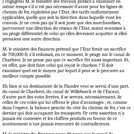
J'engagerai M. le ministre des travaux publics à examiner en
même temps s'il n'est pas nécessaire d'avoir pour les lignes de
chemin de fer, exploitées par l'Etat, des tarifs uniformément
applicables, quelle que soit la direction dans laquelle vont les
convois. Je ne crois pas qu'il soit juste que des marchandises,
parcourant une direction du réseau de l'Etat, soient soumises à
un péage différentiel de celui qu'elles devraient acquitter si elles
prenaient une autre direciinn.
M. le ministre des finances prétend que l'Etat ferait un sacrifice
de 700,000 fr. s'il réduisait, en ce moment, le péage sur le canal de
Charleroi. Je ne pense pas que ce sacrifice fût aussi important. Et,
en effet, que doit faire celui qui reçoit le charbon ? Il doit
examiner quel est le moyen par lequel il peut se le procurer au
meilleur compte possible.
Eh bien si un destinataire de la Flandre veut se servir, d'une part,
du canal de Charleroi, du canal de Willeboeck et de l'Escaut,
d'autre part des voies ferrées, il se servira, nécessairement, de
celles de ces voies qui lui offrent le plus d'avantages ; et, comme
dans l'espèce, la balance penche du côté du chemin de fer, c'est ce
dernier qui doit accaparer les transports. Or cette assertion n'a
jamais été contestée et les chiffres produits en faveur de ce
soutènement n'ont jamais rencontré de contradicteurs.