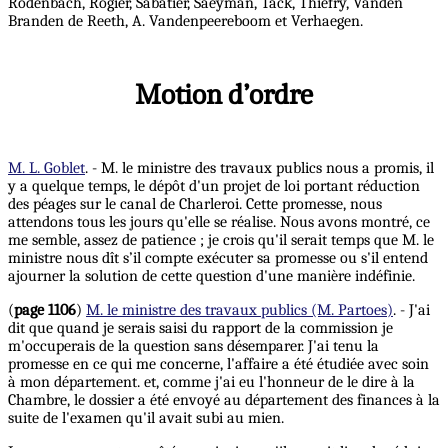
Rodenbach, Rogier, Sabatier, Saeyman, Tack, Thiéfry, Vanden
Branden de Reeth, A. Vandenpeereboom et Verhaegen.
Motion d’ordre
M. L. Goblet
. - M. le ministre des travaux publics nous a promis, il
y a quelque temps, le dépôt d'un projet de loi portant réduction
des péages sur le canal de Charleroi. Cette promesse, nous
attendons tous les jours qu'elle se réalise. Nous avons montré, ce
me semble, assez de patience ; je crois qu'il serait temps que M. le
ministre nous dît s’il compte exécuter sa promesse ou s'il entend
ajourner la solution de cette question d'une manière indéfinie.
(
page 1106
)
M. le ministre des travaux publics (M. Partoes)
. - J'ai
dit que quand je serais saisi du rapport de la commission je
m'occuperais de la question sans désemparer. J'ai tenu la
promesse en ce qui me concerne, l'affaire a été étudiée avec soin
à mon département. et, comme j'ai eu l'honneur de le dire à la
Chambre, le dossier a été envoyé au département des finances à la
suite de l'examen qu'il avait subi au mien.