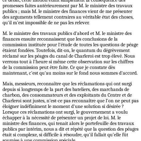
ce débat, cette motion étant simplement la conséquence des
promesses faites antérieurement par M. le ministre des travaux
publics ; mais M. le ministre des finances vient de me présenter
des arguments tellement contraires au véritable état des choses,
qu'il m'est impossible de ne pas les relever.
M. le ministre des travaux publics d'abord et M. le ministre des
finances ensuite reconnaissent que les conclusions de la
commission instituée pour l'étude de toutes les questions de péage
étaient fondées. Toutefois, dit-on, le quantum du dégrèvement
réclamé sur les péages du canal de Charleroi est trop élevé. Nous
verrons tout à l'heure si même cette observation sur les chiffres
de la commission peut être faite. Ce que je constate dès
maintenant, c'est qu'au moins sur le fond nous sommes d'accord.
Mais, messieurs, reconnaître que les réclamations qui ont surgi
depuis si longtemps de la part des bateliers, des marchands de
charbon, des consommateurs et des exploitants du Centre et de
Charleroi sont justes, n'est-ce pas reconnaître que l'on ne peut pas
éloigner indéfiniment le moment d'une solution si désirée ?
Lorsque ces réclamations ont surgi, le gouvernement a voulu
échapper à la nécessité de présenter un projet de loi. M. le
ministre des finances, qui tenait alors le portefeuille des travaux
publics par intérim, nous a dit et répété que la question des péages
était si complexe, si difficile à résoudre, qu'il fallait qu'elle fût
soumise à une commission spéciale.