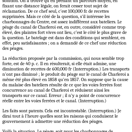
solution. On a trouvé qu'en prenant un parcours moyen, en
fixant une distance légale, on ferait cesser tout sujet de
réclamation. De ce chef seul, c'est 100,000 fr. de recettes
supprimées. Mais ce côté de la question, s'il intéresse les
charbonnages du Centre, est assez indifférent aux bateliers. Le
péage du canal de Charleroi est, en outre, considéré comme trop
élevé, des plaintes fort vives ont lieu, c’est le côté le plus grave de
la question. Le batelage est dans des conditions qui semblent, en
effet, peu satisfaisantes ; on a demandé de ce chef une réduction
des péages.
La réduction proposée par la commission, qui nous semble trop
forte, est de 40 p. c. Il en résulterait, si elle était admise, une
diminution de recettes de 600,000 fr (Interruption.) Les transports
n'ont pas diminué ; le produit du péage sur le canal de Charleroi a
même été plus élevé en 1858 qu'en 1857. On suppose que la cause
du malaise des bateliers résulte de ce que les voies ferrées font
concurrence au canal de Charleroi et réduisent ainsi les
transports sur ce canal. Erreur ; il n'y a point de concurrence
réelle entre les voies ferrées et le canal. (Interruption.)
Les faits sont patents. Cela est incontestable. (Interruption.) Je
dirai tout à l'heure quelles sont les raisons qui conduisent le
gouvernement à admettre une réduction des péages.
Voilà la situation. Le péage, soit pour les charbonnages de