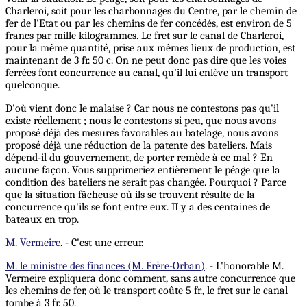
Charleroi, soit pour les charbonnages du Centre, par le chemin de
fer de l'Etat ou par les chemins de fer concédés, est environ de 5
francs par mille kilogrammes. Le fret sur le canal de Charleroi,
pour la même quantité, prise aux mêmes lieux de production, est
maintenant de 3 fr. 50 c. On ne peut donc pas dire que les voies
ferrées font concurrence au canal, qu'il lui enlève un transport
quelconque.
D'où vient donc le malaise ? Car nous ne contestons pas qu'il
existe réellement ; nous le contestons si peu, que nous avons
proposé déjà des mesures favorables au batelage, nous avons
proposé déjà une réduction de la patente des bateliers. Mais
dépend-il du gouvernement, de porter remède à ce mal ? En
aucune façon. Vous supprimeriez entièrement le péage que la
condition des bateliers ne serait pas changée. Pourquoi ? Parce
que la situation fâcheuse où ils se trouvent résulte de la
concurrence qu'ils se font entre eux. II y a des centaines de
bateaux en trop.
M. Vermeire
. - C'est une erreur.
M. le ministre des finances (M. Frère-Orban)
. - L'honorable M.
Vermeire expliquera donc comment, sans autre concurrence que
les chemins de fer, où le transport coûte 5 fr., le fret sur le canal
tombe à 3 fr. 50.