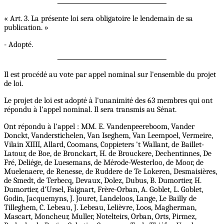
« Art. 3. La présente loi sera obligatoire le lendemain de sa
publication. »
- Adopté.
Il est procédé au vote par appel nominal sur l'ensemble du projet
de loi.
Le projet de loi est adopté à l'unanimité des 63 membres qui ont
répondu à l'appel nominal. Il sera transmis au Sénat.
Ont répondu à l'appel : MM. E. Vandenpeereboom, Vander
Donckt, Vanderstichelen, Van Iseghem, Van Leempoel, Vermeire,
Vilain XIIII, Allard, Coomans, Coppieters 't Wallant, de Baillet-
Latour, de Boe, de Bronckart, H. de Brouckere, Dechentinnes, De
Fré, Deliége, de Luesemans, de Mérode-Westerloo, de Moor, de
Muelenaere, de Renesse, de Ruddere de Te Lokeren, Desmaisières,
de Smedt, de Terbecq, Devaux, Dolez, Dubus, B. Dumortier, H.
Dumortier, d'Ursel, Faignart, Frère-Orban, A. Goblet, L. Goblet,
Godin, Jacquemyns, J. Jouret, Landeloos, Lange, Le Bailly de
Tilleghem, C. Lebeau, J. Lebeau, Lelièvre, Loos, Magherman,
Mascart, Moncheur, Muller, Notelteirs, Orban, Orts, Pirmez,