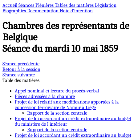
Accueil
Séances Plénières
Tables des matières
Législation
Biographies
Documentation
Note d’intention
Chambres des représentants de
Belgique
Séance du mardi 10 mai 1859
Séance précédente
Retour à la session
Séance suivante
Table des matières
Appel nominal et lecture du procès-verbal
Pièces adressées à la chambre
Projet de loi relatif aux modifications apportées à la
concession ferroviaire de Namur à Liége
Rapport de la section centrale
Projet de loi accordant un crédit extraordinaire au budget
du ministère de l’intérieur
Rapport de la section centrale
Projet de loi accordant un crédit extraordinaire au budget