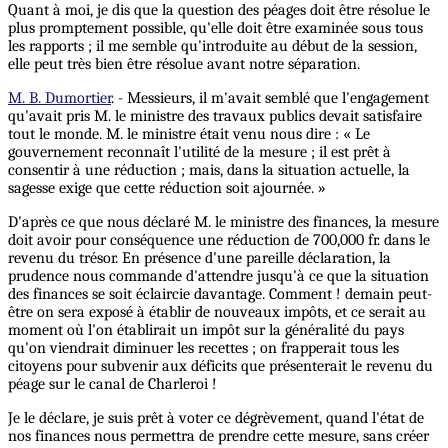
Quant à moi, je dis que la question des péages doit être résolue le
plus promptement possible, qu'elle doit être examinée sous tous
les rapports ; il me semble qu'introduite au début de la session,
elle peut très bien être résolue avant notre séparation.
M. B. Dumortier
. - Messieurs, il m'avait semblé que l'engagement
qu'avait pris M. le ministre des travaux publics devait satisfaire
tout le monde. M. le ministre était venu nous dire : « Le
gouvernement reconnaît l'utilité de la mesure ; il est prêt à
consentir à une réduction ; mais, dans la situation actuelle, la
sagesse exige que cette réduction soit ajournée. »
D'après ce que nous déclaré M. le ministre des finances, la mesure
doit avoir pour conséquence une réduction de 700,000 fr. dans le
revenu du trésor. En présence d'une pareille déclaration, la
prudence nous commande d'attendre jusqu'à ce que la situation
des finances se soit éclaircie davantage. Comment ! demain peut-
être on sera exposé à établir de nouveaux impôts, et ce serait au
moment où l'on établirait un impôt sur la généralité du pays
qu'on viendrait diminuer les recettes ; on frapperait tous les
citoyens pour subvenir aux déficits que présenterait le revenu du
péage sur le canal de Charleroi !
Je le déclare, je suis prêt à voter ce dégrèvement, quand l'état de
nos finances nous permettra de prendre cette mesure, sans créer