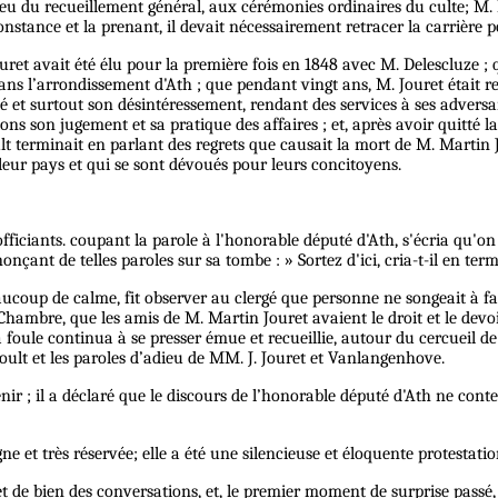
milieu du recueillement général, aux cérémonies ordinaires du culte; M
constance et la prenant, il devait nécessairement retracer la carrière p
uret avait été élu pour la première fois en 1848 avec M. Delescluze ; q
ns l’arrondissement d'Ath ; que pendant vingt ans, M. Jouret était r
té et surtout son désintéressement, rendant des services à ses advers
s son jugement et sa pratique des affaires ; et, après avoir quitté la 
lt terminait en parlant des regrets que causait la mort de M. Martin 
leur pays et qui se sont dévoués pour leurs concitoyens.
 officiants. coupant la parole à l'honorable député d'Ath, s'écria qu'
nt de telles paroles sur sa tombe : » Sortez d'ici, cria-t-il en termin
oup de calme, fit observer au clergé que personne ne songeait à faire
re, que les amis de M. Martin Jouret avaient le droit et le devoir de
La foule continua à se presser émue et recueillie, autour du cercueil 
coult et les paroles d’adieu de MM. J. Jouret et Vanlangenhove.
tenir ; il a déclaré que le discours de l’honorable député d'Ath ne con
digne et très réservée; elle a été une silencieuse et éloquente protestat
t de bien des conversations, et, le premier moment de surprise passé, on