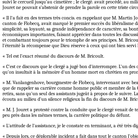
suivi le cercueil jusqu'au cimetière ; le clergé. avait procédé, au 
Jouret ne pouvait s'abstenir de prendre la parole en cette triste cir
« Il l'a fait en des termes très concis. en rappelant que M. Martin Jo
canton de Flobecq, avait marqué le premier succès du libéralisme da
simplicité, sa loyauté, sa grande indépendance de caractère, sa bon
économiques importantes, faisant apprécier dans toutes les discussion
et combattant toujours pour le triomphe de ses principes. M. Bricou
l'éternité la récompense que Dieu réserve à ceux qui ont bien servi 
« Tel est l'exact résumé du discours de M. Bricoult.
« C'est ce discours que le clergé a jugé bon d'interrompre. L'un des
qu'on insultait à la mémoire d'un homme mort en chrétien en prononça
» M. Vanlangenhove, bourgmestre de Flobecq, intervenant avec beauc
que de rappeler sa carrière comme homme public et membre de la Chamb
retira, sans qu'un seul des assistants jugeât à propos de le suivre. 
écouta au milieu d'un silence religieux la fin du discours de M. Bri
« M. J. Jouret a protesté contre la conduite que le clergé venait de 
peu près dans les mêmes termes, la carrière politique du défunt.
« L'attitude de l'assistance, je le constate en terminant, a été très 
« Depuis lors, ce déplorable incident a fait dans tout le canton l'obje