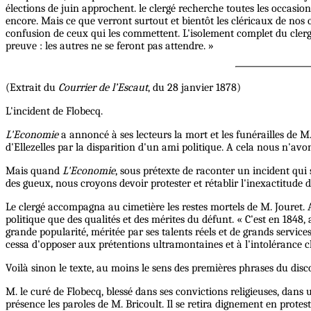
élections de juin approchent. le clergé recherche toutes les occasio
encore. Mais ce que verront surtout et bientôt les cléricaux de nos c
confusion de ceux qui les commettent. L'isolement complet du clergé
preuve : les autres ne se feront pas attendre. »
(Extrait du
Courrier de l’Escaut
, du 28 janvier 1878)
L'incident de Flobecq.
L'Economie
a annoncé à ses lecteurs la mort et les funérailles de M
d'Ellezelles par la disparition d'un ami politique. A cela nous n'avon
Mais quand
L'Economie
, sous prétexte de raconter un incident qui
des gueux, nous croyons devoir protester et rétablir l'inexactitude d
Le clergé accompagna au cimetière les restes mortels de M. Jouret. 
politique que des qualités et des mérites du défunt. « C'est en 1848,
grande popularité, méritée par ses talents réels et de grands services
cessa d'opposer aux prétentions ultramontaines et à l'intolérance clé
Voilà sinon le texte, au moins le sens des premières phrases du disco
M. le curé de Flobecq, blessé dans ses convictions religieuses, dans
présence les paroles de M. Bricoult. Il se retira dignement en protes