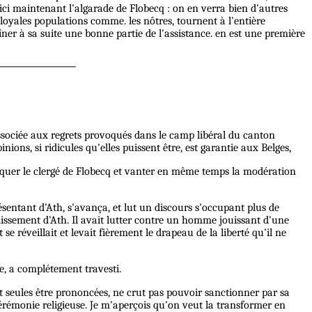
oici maintenant l'algarade de Flobecq : on en verra bien d'autres
t loyales populations comme. les nôtres, tournent à l'entière
er à sa suite une bonne partie de l'assistance. en est une première
associée aux regrets provoqués dans le camp libéral du canton
ions, si ridicules qu'elles puissent être, est garantie aux Belges,
attaquer le clergé de Flobecq et vanter en même temps la modération
sentant d'Ath, s'avança, et lut un discours s'occupant plus de
ondissement d'Ath. Il avait lutter contre un homme jouissant d'une
se réveillait et levait fièrement le drapeau de la liberté qu'il ne
e, a complétement travesti.
nt seules être prononcées, ne crut pas pouvoir sanctionner par sa
 cérémonie religieuse. Je m'aperçois qu'on veut la transformer en