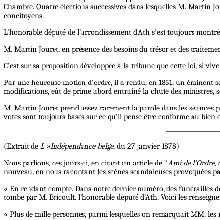
Chambre. Quatre élections successives dans lesquelles M. Martin Jour
concitoyens.
L'honorable député de l'arrondissement d'Ath s'est toujours montré 
M. Martin Jouret, en présence des besoins du trésor et des traitemen
C'est sur sa proposition développée à la tribune que cette loi, si viv
Par une heureuse motion d'ordre, il a rendu, en 1851, un éminent serv
modifications, eût de prime abord entraîné la chute des ministres, s
M. Martin Jouret prend assez rarement la parole dans les séances pub
votes sont toujours basés sur ce qu'il pense être conforme au bien de
(Extrait de
L »Indépendance belge
, du 27 janvier 1878)
Nous parlions, ces jours-ci, en citant un article de l'
Ami de l'Ordre
,
nouveau, en nous racontant les scènes scandaleuses provoquées par l
« En rendant compte. Dans notre dernier numéro, des funérailles de 
tombe par M. Bricoult. l'honorable député d'Ath. Voici les renseigne
« Plus de mille personnes, parmi lesquelles on remarquait MM. les r