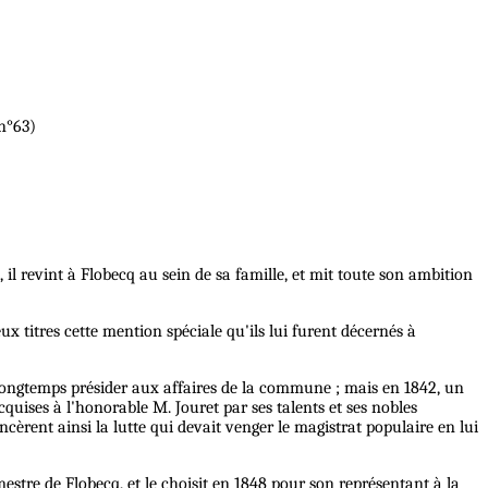
 n°63)
il revint à Flobecq au sein de sa famille, et mit toute son ambition
x titres cette mention spéciale qu'ils lui furent décernés à
 longtemps présider aux affaires de la commune ; mais en 1842, un
cquises à l'honorable M. Jouret par ses talents et ses nobles
cèrent ainsi la lutte qui devait venger le magistrat populaire en lui
mestre de Flobecq, et le choisit en 1848 pour son représentant à la