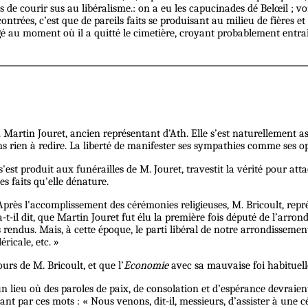
ns de courir sus au libéralisme.: on a eu les capucinades dé Belœil ; v
ontrées, c’est que de pareils faits se produisant au milieu de fières e
 au moment où il a quitté le cimetière, croyant probablement entraîn
. Martin Jouret, ancien représentant d'Ath. Elle s’est naturellement 
s rien à redire. La liberté de manifester ses sympathies comme ses opin
 s'est produit aux funérailles de M. Jouret, travestit la vérité pour 
es faits qu'elle dénature.
Après l'accomplissement des cérémonies religieuses, M. Bricoult, repré
 a-t-il dit, que Martin Jouret fut élu la première fois député de l’arr
 rendus. Mais, à cette époque, le parti libéral de notre arrondissement 
ricale, etc. »
urs de M. Bricoult, et que l’
Economie
avec sa mauvaise foi habituell
 un lieu où des paroles de paix, de consolation et d’espérance devraie
tant par ces mots : « Nous venons, dit-il, messieurs, d’assister à une