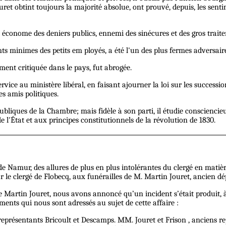
et obtint toujours la majorité absolue, ont prouvé, depuis, les senti
économe des deniers publics, ennemi des sinécures et des gros traite
ts minimes des petits em ployés, a été l'un des plus fermes adversaire
ement critiquée dans le pays, fut abrogée.
ice au ministère libéral, en faisant ajourner la loi sur les successio
es amis politiques.
liques de la Chambre; mais fidèle à son parti, il étudie consciencieu
 l'État et aux principes constitutionnels de la révolution de 1830.
 de Namur, des allures de plus en plus intolérantes du clergé en matiè
e clergé de Flobecq, aux funérailles de M. Martin Jouret, ancien dép
Martin Jouret, nous avons annoncé qu’un incident s’était produit, à 
ments qui nous sont adressés au sujet de cette affaire :
eprésentants Bricoult et Descamps. MM. Jouret et Frison , anciens rep