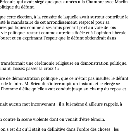
. Bricoult. qui avait siégé quelques années à la Chambre avec Marlin
olitique du défunt.
ue cette élection, à la réussite de laquelle avait surtout contribué le
esté le mandataire de cet arrondissement, respecté pour sa
aires politiques comme à ses amis prenant part au vote de lois
vie politique. restant comme autrefois fidèle et à l'opinion libérale
Jouret et en exprimant l'espoir que le défunt obtiendrait dans
on transformait une cérémonie religieuse en démonstration politique,
ant, laissez passer la croix ! »
 de démonstration politique ; que ce n'était pas insulter le défunt
 le faire. M. Bricoult s’interrompit un instant. et le clergé se
de l'homme d'élite qu'elle avait conduit jusqu'au champ du repos, et
tenait aucun mot inconvenant ; il a lui-même d'ailleurs rappelé, à
ion contre la scène violente dont on venait d'être témoin.
 s'est dit qu'il était en définitive dans l'ordre dés choses ; les