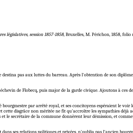
 législatives, session 1857-1858
, Bruxelles, M. Périchon, 1858, folio
e destina pas aux luttes du barreau. Après l'obtention de son diplôme, 
échevin de Flobecq, puis major de la garde civique. Ajoutons à ces deu
é bourgmestre par arrêté royal, et ses concitoyens espéraient le voir
t cette disgrâce non méritée ne fit qu'accroître les sympathies déjà a
lers et le secrétaire de la commune donnèrent leur démission, et commen
 dans ses relations politiques et privées, n'oublia pas l'ancien bourg