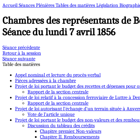
Accueil
Séances Plénières
Tables des matières
Législation
Biographi
Chambres des représentants de B
Séance du lundi 7 avril 1856
Séance précédente
Retour à la session
Séance suivante
Table des matières
Appel nominal et lecture du procès-verbal
Pièces adressées à la chambre
Projet de loi portant le budget des recettes et dépenses pour o
Rapport de la section centrale
Projet de loi relatif à la concession ferroviaire de Luttre à D
Rapport de la section centrale
Projet de loi autorisant l’échange d’un terrain située à Anver
Vote de l’article unique
Projet de loi portant le budget des non-valeurs et des rembou
Discussion du tableau des crédits
Chapitre premier. Non-valeurs
Chapitre II. Remboursements