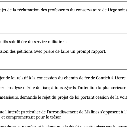
et de la réclamation des professeurs du conservatoire de Liège soit 
ils soit libéré du service militaire. »
ssion des pétitions avec prière de faire un prompt rapport.
t de loi relatif à la concession du chemin de fer de Contich à Lierre.
er l'analyse mérite de fixer, à tous égards, l'attention la plus sérieus
essieurs, demande le rejet du projet de loi portant cession de la voi
 l'intérêt particulier de l'arrondissement de Malines s'opposent à l
, et compromettant pour le trésor.
e dans sa requête, et je demande le dépôt de cette pièce sur le burea