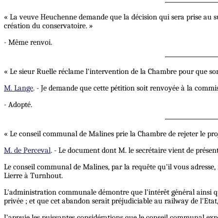
« La veuve Heuchenne demande que la décision qui sera prise au suj
création du conservatoire. »
- Même renvoi.
« Le sieur Ruelle réclame l'intervention de la Chambre pour que son f
M. Lange
. - Je demande que cette pétition soit renvoyée à la commi
- Adopté.
« Le conseil communal de Malines prie la Chambre de rejeter le proje
M. de Perceval
. - Le document dont M. le secrétaire vient de présent
Le conseil communal de Malines, par la requête qu'il vous adresse, m
Lierre à Turnhout.
L'administration communale démontre que l'intérêt général ainsi que
privée ; et que cet abandon serait préjudiciable au railway de l'Etat
J'appuie les puissantes considérations que le conseil communal expos