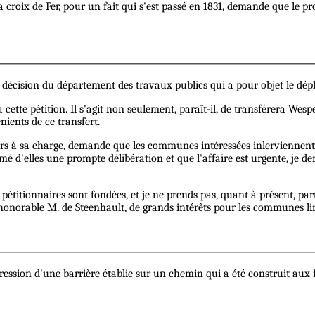
croix de Fer, pour un fait qui s'est passé en 1831, demande que le proj
écision du département des travaux publics qui a pour objet le dépl
 à cette pétition. Il s'agit non seulement, paraît-il, de transférera We
ients de ce transfert.
rs à sa charge, demande que les communes intéressées inlerviennent da
'elles une prompte délibération et que l'affaire est urgente, je dem
es pétitionnaires sont fondées, et je ne prends pas, quant à présent, par
onorable M. de Steenhault, de grands intérêts pour les communes li
ion d'une barrière établie sur un chemin qui a été construit aux 