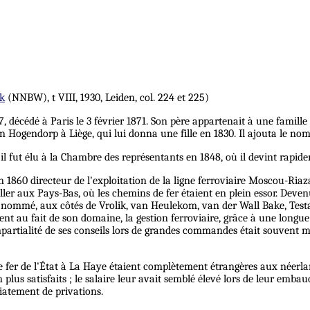
k
(NNBW), t VIII, 1930, Leiden, col. 224 et 225)
cédé à Paris le 3 février 1871. Son père appartenait à une famille ai
 Hogendorp à Liège, qui lui donna une fille en 1830. Il ajouta le nom
l fut élu à la Chambre des représentants en 1848, où il devint rapidem
n 1860 directeur de l'exploitation de la ligne ferroviaire Moscou-Ri
aller aux Pays-Bas, où les chemins de fer étaient en plein essor. Dev
ut nommé, aux côtés de Vrolik, van Heulekom, van der Wall Bake, Testas
tement au fait de son domaine, la gestion ferroviaire, grâce à une lon
artialité de ses conseils lors de grandes commandes était souvent m
de fer de l'État à La Haye étaient complètement étrangères aux néerl
plus satisfaits ; le salaire leur avait semblé élevé lors de leur embau
diatement de privations.