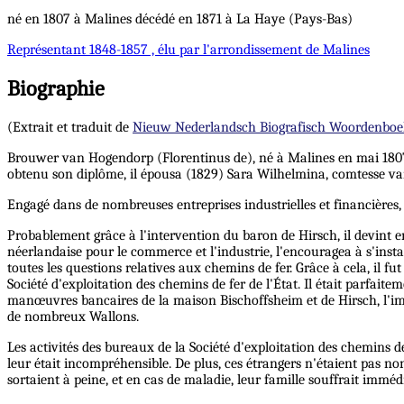
né en 1807 à Malines décédé en 1871 à La Haye (Pays-Bas)
Représentant
1848-1857 , élu par l'arrondissement de Malines
Biographie
(Extrait et traduit de
Nieuw Nederlandsch Biografisch Woordenboe
Brouwer van Hogendorp (Florentinus de), né à Malines en mai 1807, dé
obtenu son diplôme, il épousa (1829) Sara Wilhelmina, comtesse van
Engagé dans de nombreuses entreprises industrielles et financières, i
Probablement grâce à l'intervention du baron de Hirsch, il devint e
néerlandaise pour le commerce et l'industrie, l'encouragea à s'inst
toutes les questions relatives aux chemins de fer. Grâce à cela, il f
Société d'exploitation des chemins de fer de l'État. Il était parfai
manœuvres bancaires de la maison Bischoffsheim et de Hirsch, l'imp
de nombreux Wallons.
Les activités des bureaux de la Société d'exploitation des chemins 
leur était incompréhensible. De plus, ces étrangers n'étaient pas non 
sortaient à peine, et en cas de maladie, leur famille souffrait immé