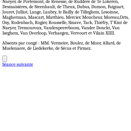
Naeyer, de Portemont, de Renesse, de Ruddere de Te Lokeren,
Desmaisières, de Steenhault, de Theux, Dubus, Dumon, Faignart,
Jouret, Julliot, Lange, Laubry, le Bailly de Tilleghem, Lesoinne,
Magherman, Mascart, Matthieu, Mercier, Moncheur, Moreau,Orts,
Osy, Rodenbach, Rogier, Rousselle, Sinave, Tack, Thiéfry, T'Kint de
Naeyer, Tremouroux, Vandenpeereboom, Vander Donckt, Van
Iseghem, Van Overloop, Verhaegen, Vervoort et Vilain XIIII.
Absents par congé : MM. Vermeire, Boulez, de Moor, Allard, de
Muelenaere, de Liedekerke, de Sécus et Pirmez.
Séance suivante